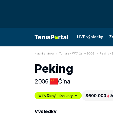
LIVE výsledky
Z
Hlavní stránka
Turnaje - WTA ženy 2006
Peking -
Peking
2006
Čína
$600,000
WTA (ženy) - Dvouhry
ž
Výsledky