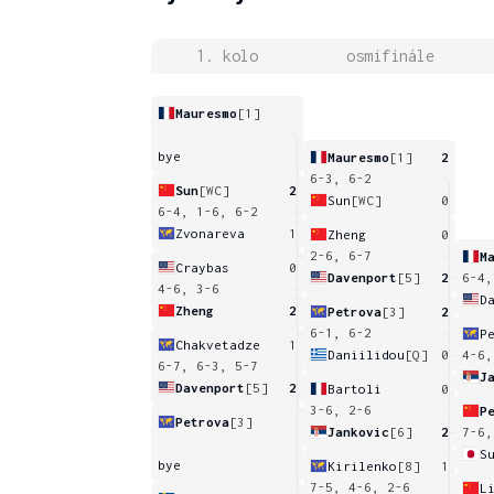
1. kolo
osmifinále
Mauresmo
[1]
bye
Mauresmo
[1]
2
6-3, 6-2
Sun
[WC]
2
Sun
[WC]
0
6-4, 1-6, 6-2
Zvonareva
1
Zheng
0
2-6, 6-7
M
Craybas
0
Davenport
[5]
2
6-4,
4-6, 3-6
D
Zheng
2
Petrova
[3]
2
6-1, 6-2
P
Chakvetadze
1
Daniilidou
[Q]
0
4-6,
6-7, 6-3, 5-7
J
Davenport
[5]
2
Bartoli
0
3-6, 2-6
P
Petrova
[3]
Jankovic
[6]
2
7-6,
S
bye
Kirilenko
[8]
1
7-5, 4-6, 2-6
L