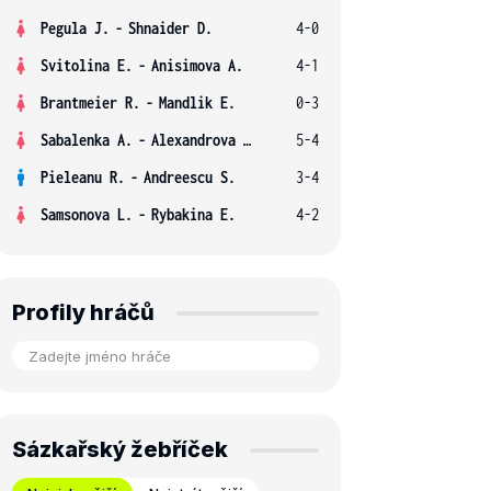
Pegula J.
-
Shnaider D.
4-0
Svitolina E.
-
Anisimova A.
4-1
Brantmeier R.
-
Mandlik E.
0-3
Sabalenka A.
-
Alexandrova E.
5-4
Pieleanu R.
-
Andreescu S.
3-4
Samsonova L.
-
Rybakina E.
4-2
Profily hráčů
Sázkařský žebříček