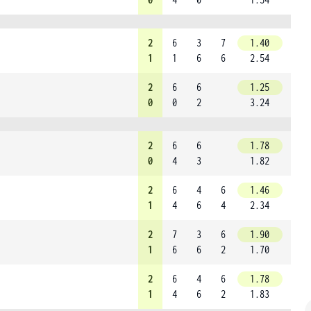
2
6
3
7
1.40
1
1
6
6
2.54
2
6
6
1.25
0
0
2
3.24
2
6
6
1.78
0
4
3
1.82
2
6
4
6
1.46
1
4
6
4
2.34
2
7
3
6
1.90
1
6
6
2
1.70
2
6
4
6
1.78
1
4
6
2
1.83