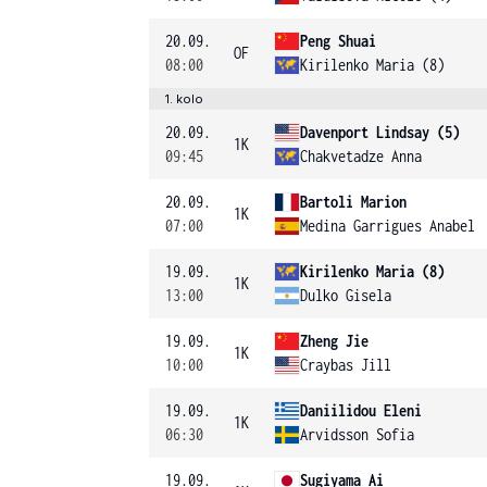
20.09.
Peng Shuai
OF
08:00
Kirilenko Maria (8)
1. kolo
20.09.
Davenport Lindsay (5)
1K
09:45
Chakvetadze Anna
20.09.
Bartoli Marion
1K
07:00
Medina Garrigues Anabel
19.09.
Kirilenko Maria (8)
1K
13:00
Dulko Gisela
19.09.
Zheng Jie
1K
10:00
Craybas Jill
19.09.
Daniilidou Eleni
1K
06:30
Arvidsson Sofia
19.09.
Sugiyama Ai