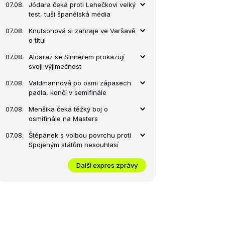
07.08.
Jódara čeká proti Lehečkovi velký
test, tuší španělská média
07.08.
Knutsonová si zahraje ve Varšavě
o titul
07.08.
Alcaraz se Sinnerem prokazují
svoji výjimečnost
07.08.
Valdmannová po osmi zápasech
padla, končí v semifinále
07.08.
Menšíka čeká těžký boj o
osmifinále na Masters
07.08.
Štěpánek s volbou povrchu proti
Spojeným státům nesouhlasí
Další expres zprávy