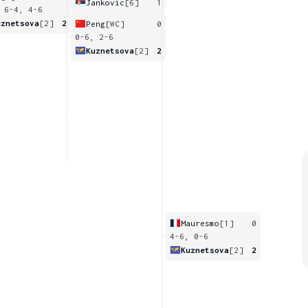
Jankovic
[6]
1
 6-4, 4-6
uznetsova
[2]
2
Peng
[WC]
0
0-6, 2-6
Kuznetsova
[2]
2
Mauresmo
[1]
0
4-6, 0-6
Kuznetsova
[2]
2