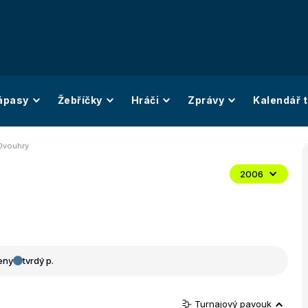
ápasy
Žebříčky
Hráči
Zprávy
Kalendář t
 Dvouhry
2006
eny
tvrdý p.
Turnajový pavouk