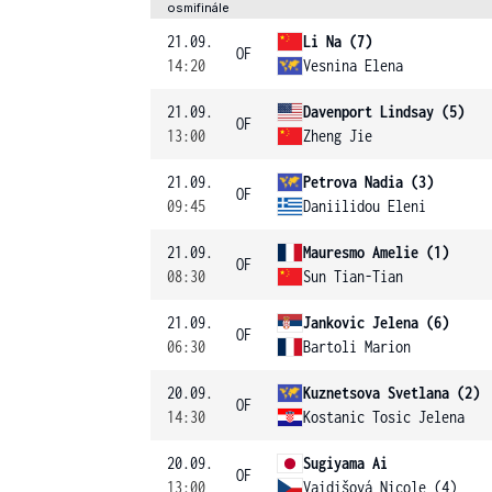
osmifinále
21.09.
Li Na (7)
OF
14:20
Vesnina Elena
21.09.
Davenport Lindsay (5)
OF
13:00
Zheng Jie
21.09.
Petrova Nadia (3)
OF
09:45
Daniilidou Eleni
21.09.
Mauresmo Amelie (1)
OF
08:30
Sun Tian-Tian
21.09.
Jankovic Jelena (6)
OF
06:30
Bartoli Marion
20.09.
Kuznetsova Svetlana (2)
OF
14:30
Kostanic Tosic Jelena
20.09.
Sugiyama Ai
OF
13:00
Vaidišová Nicole (4)