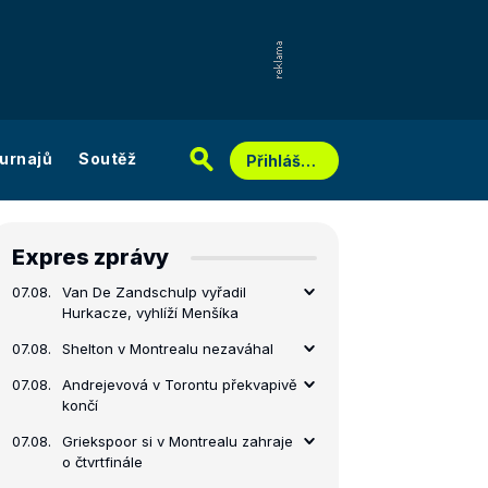
urnajů
Soutěž
Přihlášení
Expres zprávy
07.08.
Van De Zandschulp vyřadil
Hurkacze, vyhlíží Menšíka
07.08.
Shelton v Montrealu nezaváhal
07.08.
Andrejevová v Torontu překvapivě
končí
07.08.
Griekspoor si v Montrealu zahraje
o čtvrtfinále