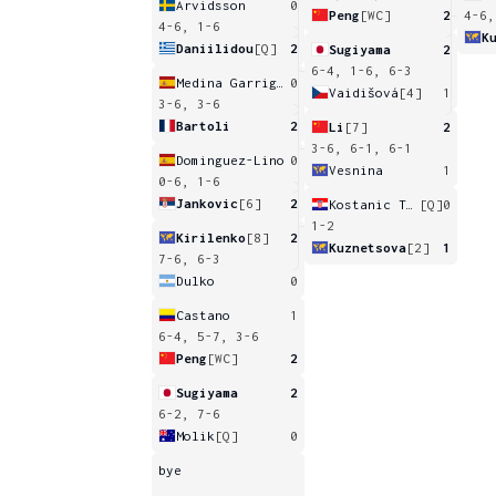
Arvidsson
0
Peng
[WC]
2
4-6,
4-6, 1-6
K
Daniilidou
[Q]
2
Sugiyama
2
6-4, 1-6, 6-3
Medina Garrigues
0
Vaidišová
[4]
1
3-6, 3-6
Bartoli
2
Li
[7]
2
3-6, 6-1, 6-1
Dominguez-Lino
0
Vesnina
1
0-6, 1-6
Jankovic
[6]
2
Kostanic Tosic
[Q]
0
1-2
Kirilenko
[8]
2
Kuznetsova
[2]
1
7-6, 6-3
Dulko
0
Castano
1
6-4, 5-7, 3-6
Peng
[WC]
2
Sugiyama
2
6-2, 7-6
Molik
[Q]
0
bye