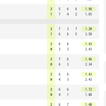
2
5
6
6
1.98
1
7
4
2
1.65
2
7
3
7
1.20
1
6
6
5
3.58
2
6
6
1.43
0
3
3
2.43
2
7
6
1.46
0
6
3
2.34
2
6
6
1.43
0
4
3
2.43
2
6
6
1.72
0
4
1
1.88
2
6
7
1.40