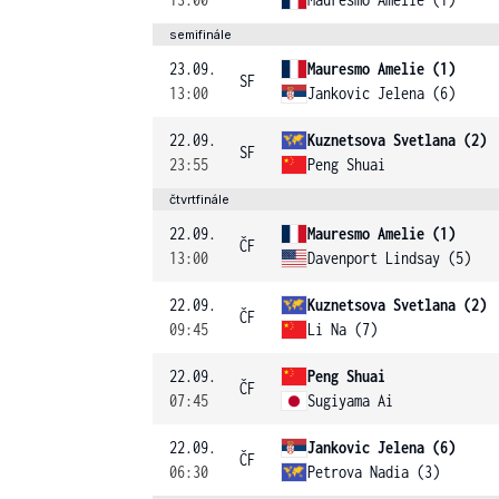
semifinále
23.09.
Mauresmo Amelie (1)
SF
13:00
Jankovic Jelena (6)
22.09.
Kuznetsova Svetlana (2)
SF
23:55
Peng Shuai
čtvrtfinále
22.09.
Mauresmo Amelie (1)
ČF
13:00
Davenport Lindsay (5)
22.09.
Kuznetsova Svetlana (2)
ČF
09:45
Li Na (7)
22.09.
Peng Shuai
ČF
07:45
Sugiyama Ai
22.09.
Jankovic Jelena (6)
ČF
06:30
Petrova Nadia (3)