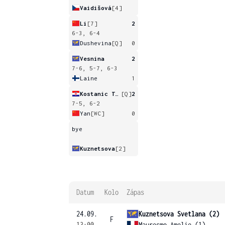
Vaidišová
[4]
Li
[7]
2
6-3, 6-4
Dushevina
[Q]
0
Vesnina
2
7-6, 5-7, 6-3
Laine
1
Kostanic Tosic
[Q]
2
7-5, 6-2
Yan
[WC]
0
bye
Kuznetsova
[2]
Datum
Kolo
Zápas
24.09.
Kuznetsova Svetlana (2)
F
13:00
Mauresmo Amelie (1)