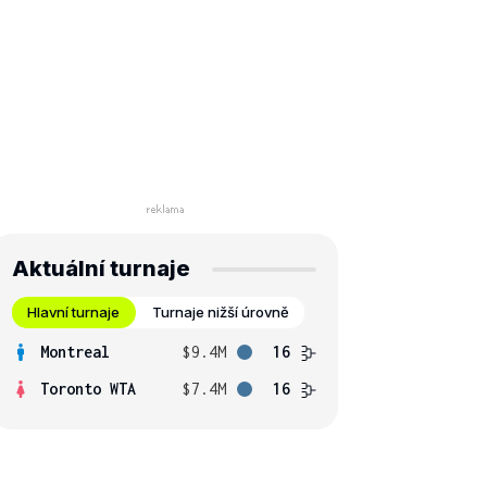
Aktuální turnaje
Hlavní turnaje
Turnaje nižší úrovně
Montreal
$9.4M
16
Toronto WTA
$7.4M
16