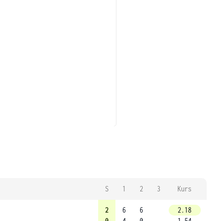
S
1
2
3
Kurs
2
6
6
2.18
0
4
0
1.54