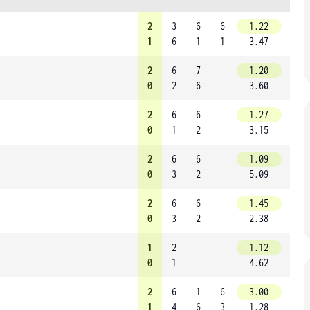
2
3
6
6
1.22
1
6
1
1
3.47
2
6
7
1.20
0
2
6
3.60
2
6
6
1.27
0
1
2
3.15
2
6
6
1.09
0
3
2
5.09
2
6
6
1.45
0
3
2
2.38
1
2
1.12
0
1
4.62
2
6
1
6
3.00
1
4
6
3
1.28