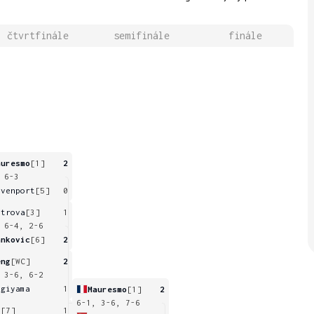
čtvrtfinále
semifinále
finále
auresmo
[1]
2
 6-3
avenport
[5]
0
etrova
[3]
1
 6-4, 2-6
ankovic
[6]
2
eng
[WC]
2
 3-6, 6-2
ugiyama
1
Mauresmo
[1]
2
6-1, 3-6, 7-6
i
[7]
1