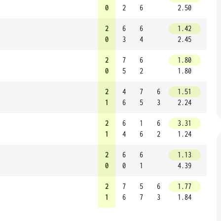
0
2
6
2.50
2
6
6
1.42
0
3
4
2.45
2
7
6
1.80
0
5
2
1.80
2
4
7
6
1.51
1
6
5
3
2.24
2
6
1
6
3.31
1
4
6
2
1.24
2
6
6
1.13
0
0
1
4.39
2
7
5
6
1.77
1
6
7
3
1.84