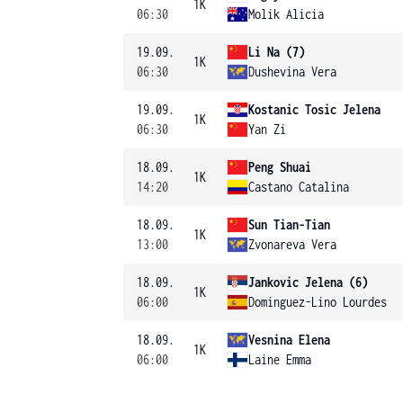
1K
06:30
Molik Alicia
19.09.
Li Na (7)
1K
06:30
Dushevina Vera
19.09.
Kostanic Tosic Jelena
1K
06:30
Yan Zi
18.09.
Peng Shuai
1K
14:20
Castano Catalina
18.09.
Sun Tian-Tian
1K
13:00
Zvonareva Vera
18.09.
Jankovic Jelena (6)
1K
06:00
Dominguez-Lino Lourdes
18.09.
Vesnina Elena
1K
06:00
Laine Emma