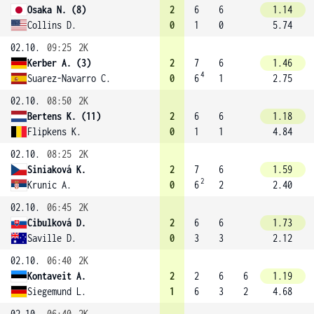
Osaka N. (8)
2
6
6
1.14
Collins D.
0
1
0
5.74
02.10.
09:25
2K
Kerber A. (3)
2
7
6
1.46
4
Suarez-Navarro C.
0
6
1
2.75
02.10.
08:50
2K
Bertens K. (11)
2
6
6
1.18
Flipkens K.
0
1
1
4.84
02.10.
08:25
2K
Siniaková K.
2
7
6
1.59
2
Krunic A.
0
6
2
2.40
02.10.
06:45
2K
Cibulková D.
2
6
6
1.73
Saville D.
0
3
3
2.12
02.10.
06:40
2K
Kontaveit A.
2
2
6
6
1.19
Siegemund L.
1
6
3
2
4.68
02.10.
06:40
2K