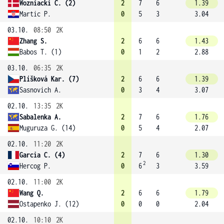
Wozniacki C. (2)
2
7
6
1.39
Martic P.
0
5
3
3.04
03.10.
08:50
2K
Zhang S.
2
6
6
1.43
Babos T. (1)
0
1
2
2.88
03.10.
06:35
2K
Plíšková Kar. (7)
2
6
6
1.39
Sasnovich A.
0
3
4
3.07
02.10.
13:35
2K
Sabalenka A.
2
7
6
1.76
Muguruza G. (14)
0
5
4
2.07
02.10.
11:20
2K
Garcia C. (4)
2
7
6
1.30
2
Hercog P.
0
6
3
3.59
02.10.
11:00
2K
Wang Q.
2
6
6
1.79
Ostapenko J. (12)
0
0
0
2.04
02.10.
10:10
2K