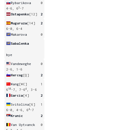
Rybarikova
0
3
4-6, 6
-7
Ostapenko
[12]
2
Muguruza
[14]
2
6-0, 6-4
Makarova
0
Sabalenka
bye
Vandeweghe
0
2-6, 1-6
Hercog
[Q]
2
Wang
[WC]
1
10
4
6
-7, 7-6
, 3-6
Garcia
[4]
2
Svitolina
[6]
1
4
6-0, 4-6, 6
-7
Krunic
2
Van Uytvanck
0