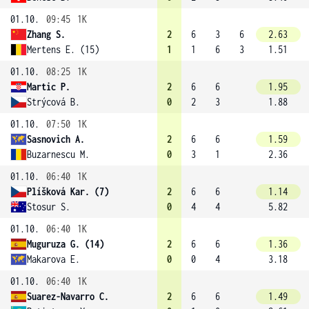
01.10.
09:45
1K
Zhang S.
2
6
3
6
2.63
Mertens E. (15)
1
1
6
3
1.51
01.10.
08:25
1K
Martic P.
2
6
6
1.95
Strýcová B.
0
2
3
1.88
01.10.
07:50
1K
Sasnovich A.
2
6
6
1.59
Buzarnescu M.
0
3
1
2.36
01.10.
06:40
1K
Plíšková Kar. (7)
2
6
6
1.14
Stosur S.
0
4
4
5.82
01.10.
06:40
1K
Muguruza G. (14)
2
6
6
1.36
Makarova E.
0
0
4
3.18
01.10.
06:40
1K
Suarez-Navarro C.
2
6
6
1.49