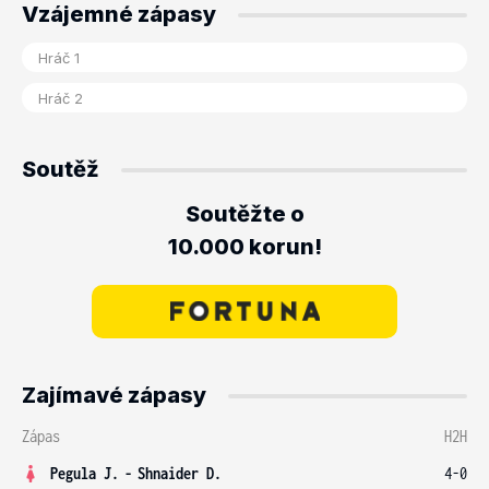
Vzájemné zápasy
Soutěž
Soutěžte o
10.000 korun!
Zajímavé zápasy
Zápas
H2H
Pegula J.
-
Shnaider D.
4-0