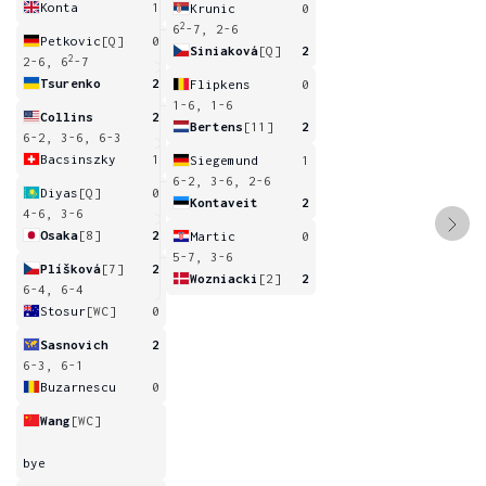
Konta
1
Krunic
0
2
6
-7, 2-6
Petkovic
[Q]
0
Siniaková
[Q]
2
2
2-6, 6
-7
Tsurenko
2
Flipkens
0
1-6, 1-6
Collins
2
Bertens
[11]
2
6-2, 3-6, 6-3
Bacsinszky
1
Siegemund
1
6-2, 3-6, 2-6
Diyas
[Q]
0
Kontaveit
2
4-6, 3-6
Osaka
[8]
2
Martic
0
5-7, 3-6
Plíšková
[7]
2
Wozniacki
[2]
2
6-4, 6-4
Stosur
[WC]
0
Sasnovich
2
6-3, 6-1
Buzarnescu
0
Wang
[WC]
bye