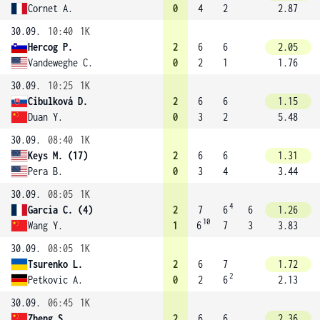
Cornet A.
0
4
2
2.87
30.09.
10:40
1K
Hercog P.
2
6
6
2.05
Vandeweghe C.
0
2
1
1.76
30.09.
10:25
1K
Cibulková D.
2
6
6
1.15
Duan Y.
0
3
2
5.48
30.09.
08:40
1K
Keys M. (17)
2
6
6
1.31
Pera B.
0
3
4
3.44
30.09.
08:05
1K
4
Garcia C. (4)
2
7
6
6
1.26
10
Wang Y.
1
6
7
3
3.83
30.09.
08:05
1K
Tsurenko L.
2
6
7
1.72
2
Petkovic A.
0
2
6
2.13
30.09.
06:45
1K
Zheng S.
2
6
6
2.36