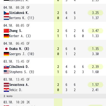
04.10.
08:20
OF
Siniaková K.
2
6
6
3.25
Bertens K. (11)
0
4
3
1.37
04.10.
08:05
OF
Zhang S.
2
6
2
6
3.47
Kerber A. (3)
1
1
6
0
1.33
04.10.
06:45
OF
Osaka N. (8)
2
6
6
1.35
Goerges J. (10)
0
1
2
3.30
03.10.
15:45
OF
Cibulková D.
2
4
6
6
2.39
Stephens S. (9)
1
6
2
3
1.60
03.10.
13:45
OF
Sevastova A.
2
6
6
1.57
Vekic D.
0
3
2
2.41
2. kolo
03.10.
10:20
2K