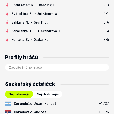
Brantmeier R.
-
Mandlik E.
0-3
Svitolina E.
-
Anisimova A.
4-1
Sakkari M.
-
Gauff C.
5-6
Sabalenka A.
-
Alexandrova E.
5-4
Mertens E.
-
Osaka N.
3-5
Profily hráčů
Sázkařský žebříček
Nejziskovější
Nejztrátovější
Cerundolo Juan Manuel
+1737
Obradovic Andrea
+1126