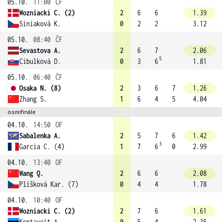
05.10.
11:00
ČF
Wozniacki C. (2)
2
6
6
1.39
Siniaková K.
0
2
2
3.12
05.10.
08:40
ČF
Sevastova A.
2
6
7
2.06
5
Cibulková D.
0
3
6
1.81
05.10.
06:40
ČF
Osaka N. (8)
2
3
6
7
1.26
Zhang S.
1
6
4
5
4.04
osmifinále
04.10.
14:50
OF
Sabalenka A.
2
5
7
6
1.42
3
Garcia C. (4)
1
7
6
0
2.99
04.10.
13:40
OF
Wang Q.
2
6
6
2.08
Plíšková Kar. (7)
0
4
4
1.78
04.10.
10:40
OF
Wozniacki C. (2)
2
7
6
1.61
Kontaveit A.
0
5
4
2.35