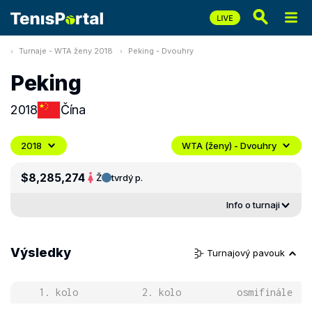
Turnaje - WTA ženy 2018
Peking - Dvouhry
Peking
2018
Čína
2018
WTA (ženy) - Dvouhry
$8,285,274
Ž
tvrdý p.
Info o turnaji
Výsledky
Turnajový pavouk
1. kolo
2. kolo
osmifinále