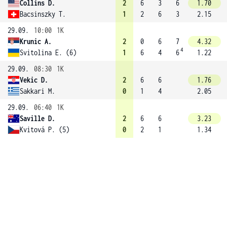
Collins D.
2
6
3
6
1.70
Bacsinszky T.
1
2
6
3
2.15
29.09.
10:00
1K
Krunic A.
2
0
6
7
4.32
4
Svitolina E. (6)
1
6
4
6
1.22
29.09.
08:30
1K
Vekic D.
2
6
6
1.76
Sakkari M.
0
1
4
2.05
29.09.
06:40
1K
Saville D.
2
6
6
3.23
Kvitová P. (5)
0
2
1
1.34