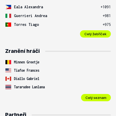
Eala Alexandra
+1091
Guerrieri Andrea
+981
Torres Tiago
+975
Celý žebříček
Zranění hráči
Minnen Greetje
Tiafoe Frances
Diallo Gabriel
Tararudee Lanlana
Celý seznam
Partneři