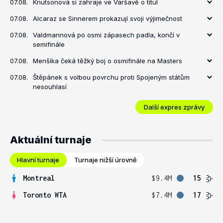
07.08.
Knutsonová si zahraje ve Varšavě o titul
07.08.
Alcaraz se Sinnerem prokazují svoji výjimečnost
07.08.
Valdmannová po osmi zápasech padla, končí v
semifinále
07.08.
Menšíka čeká těžký boj o osmifinále na Masters
07.08.
Štěpánek s volbou povrchu proti Spojeným státům
nesouhlasí
Další expres zprávy
Aktuální turnaje
Hlavní turnaje
Turnaje nižší úrovně
Montreal
$9.4M
15
Toronto WTA
$7.4M
17