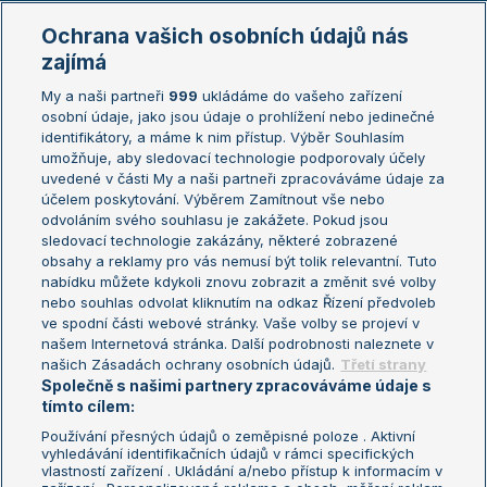
Marie Bouzková
Ochrana vašich osobních údajů nás
Žebříčky
Kalendář turnajů
zajímá
My a naši partneři
999
ukládáme do vašeho zařízení
Žebříček ATP (muži)
Australian Open
osobní údaje, jako jsou údaje o prohlížení nebo jedinečné
Žebříček WTA (ženy)
French Open
identifikátory, a máme k nim přístup. Výběr Souhlasím
umožňuje, aby sledovací technologie podporovaly účely
Sázkařský žebříček
Wimbledon
uvedené v části My a naši partneři zpracováváme údaje za
US Open
účelem poskytování. Výběrem Zamítnout vše nebo
odvoláním svého souhlasu je zakážete. Pokud jsou
Turnaj mistrů
sledovací technologie zakázány, některé zobrazené
Turnaj mistryň
obsahy a reklamy pro vás nemusí být tolik relevantní. Tuto
Aktualní trendy
nabídku můžete kdykoli znovu zobrazit a změnit své volby
nebo souhlas odvolat kliknutím na odkaz Řízení předvoleb
ve spodní části webové stránky. Vaše volby se projeví v
Fotbalové přestupy
našem Internetová stránka. Další podrobnosti naleznete v
Livesport Daily
našich Zásadách ochrany osobních údajů.
Třetí strany
Společně s našimi partnery zpracováváme údaje s
LS Prague Open
tímto cílem:
Používání přesných údajů o zeměpisné poloze . Aktivní
vyhledávání identifikačních údajů v rámci specifických
vlastností zařízení . Ukládání a/nebo přístup k informacím v
Podmínky užití
Nastavení soukromí