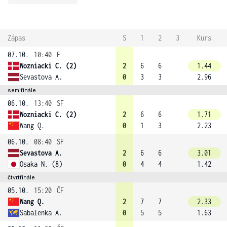
Zápas
S
1
2
3
Kurs
07.10.
10:40
F
Wozniacki C. (2)
2
6
6
1.44
Sevastova A.
0
3
3
2.96
semifinále
06.10.
13:40
SF
Wozniacki C. (2)
2
6
6
1.71
Wang Q.
0
1
3
2.23
06.10.
08:40
SF
Sevastova A.
2
6
6
3.01
Osaka N. (8)
0
4
4
1.42
čtvrtfinále
05.10.
15:20
ČF
Wang Q.
2
7
7
2.33
Sabalenka A.
0
5
5
1.63