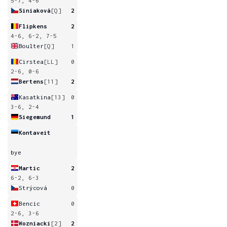
5-7, 4-6
Siniaková
[Q]
2
Flipkens
2
4-6, 6-2, 7-5
Boulter
[Q]
1
Cirstea
[LL]
0
2-6, 0-6
Bertens
[11]
2
Kasatkina
[13]
0
3-6, 2-4
Siegemund
1
Kontaveit
bye
Martic
2
6-2, 6-3
Strýcová
0
Bencic
0
2-6, 3-6
Wozniacki
[2]
2