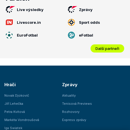
Live výsledky
Zprávy
Livescore.in
Sport odds
EuroFotbal
eFotbal
Další partneři
Hráči
Zprávy
Novak Djokovič
Aktuality
Jiří Lehečka
Tenisová Previews
Petra Kvitová
Rozhovory
Markéta Vondroušová
Express zprávy
Iga Swiatek