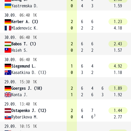
Yastremska D.
0
4
3
1.59
30.09.
06:40
1K
Kerber A. (3)
2
6
6
1.23
Mladenovic K.
0
2
2
4.18
30.09.
06:40
1K
Babos T. (1)
2
6
6
2.43
Hsieh S.
0
2
2
1.57
30.09.
06:40
1K
Siegemund L.
1
6
4
4.92
Kasatkina D. (13)
0
3
2
1.18
29.09.
15:30
1K
Goerges J. (10)
2
6
4
6
1.89
Konta J.
1
2
6
3
1.92
29.09.
13:40
1K
Ostapenko J. (12)
2
6
7
1.44
3
Rybarikova M.
0
4
6
2.77
29.09.
10:15
1K