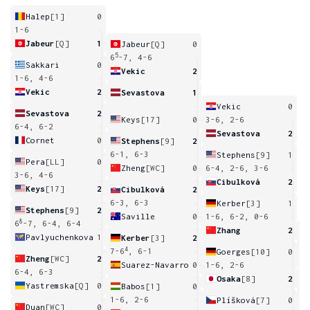
Halep
[1]
0
1-6
Jabeur
[Q]
1
Jabeur
[Q]
0
5
6
-7, 4-6
Sakkari
0
Vekic
2
1-6, 4-6
Vekic
2
Sevastova
1
Vekic
0
Sevastova
2
Keys
[17]
0
3-6, 2-6
6-4, 6-2
Sevastova
2
Cornet
0
Stephens
[9]
2
6-1, 6-3
Stephens
[9]
1
Pera
[LL]
0
Zheng
[WC]
0
6-4, 2-6, 3-6
3-6, 4-6
Cibulková
2
Keys
[17]
2
Cibulková
2
6-3, 6-3
Kerber
[3]
1
Stephens
[9]
2
Saville
0
1-6, 6-2, 0-6
8
6
-7, 6-4, 6-4
Zhang
2
Pavlyuchenkova
1
Kerber
[3]
2
6
4
7-6
, 6-1
Goerges
[10]
0
Zheng
[WC]
2
Suarez-Navarro
0
1-6, 2-6
6-4, 6-3
Osaka
[8]
2
Yastremska
[Q]
0
Babos
[1]
0
6
1-6, 2-6
Plíšková
[7]
0
Duan
[WC]
0