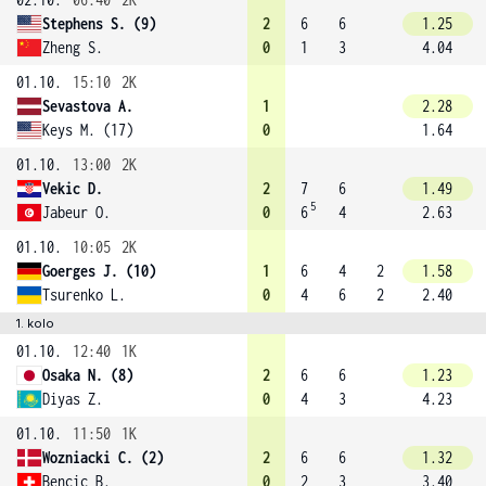
Stephens S. (9)
2
6
6
1.25
Zheng S.
0
1
3
4.04
01.10.
15:10
2K
Sevastova A.
1
2.28
Keys M. (17)
0
1.64
01.10.
13:00
2K
Vekic D.
2
7
6
1.49
5
Jabeur O.
0
6
4
2.63
01.10.
10:05
2K
Goerges J. (10)
1
6
4
2
1.58
Tsurenko L.
0
4
6
2
2.40
1. kolo
01.10.
12:40
1K
Osaka N. (8)
2
6
6
1.23
Diyas Z.
0
4
3
4.23
01.10.
11:50
1K
Wozniacki C. (2)
2
6
6
1.32
Bencic B.
0
2
3
3.40