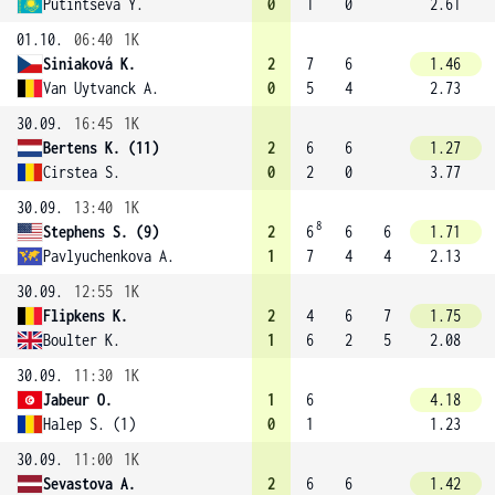
Putintseva Y.
0
1
0
2.61
01.10.
06:40
1K
Siniaková K.
2
7
6
1.46
Van Uytvanck A.
0
5
4
2.73
30.09.
16:45
1K
Bertens K. (11)
2
6
6
1.27
Cirstea S.
0
2
0
3.77
30.09.
13:40
1K
8
Stephens S. (9)
2
6
6
6
1.71
Pavlyuchenkova A.
1
7
4
4
2.13
30.09.
12:55
1K
Flipkens K.
2
4
6
7
1.75
Boulter K.
1
6
2
5
2.08
30.09.
11:30
1K
Jabeur O.
1
6
4.18
Halep S. (1)
0
1
1.23
30.09.
11:00
1K
Sevastova A.
2
6
6
1.42