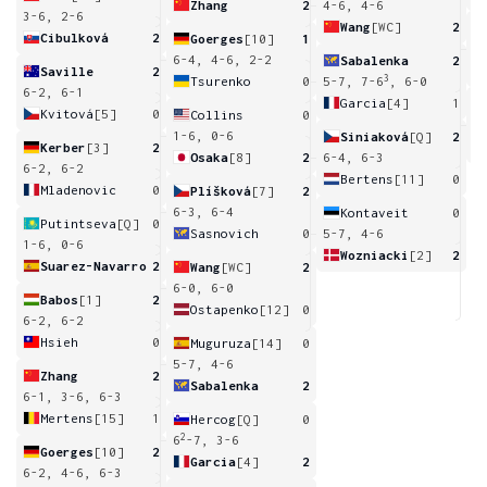
Zhang
2
4-6, 4-6
3-6, 2-6
Wang
[WC]
2
Cibulková
2
Goerges
[10]
1
7
6-4, 4-6, 2-2
Sabalenka
2
Saville
2
3
Tsurenko
0
5-7, 7-6
, 6-0
6-2, 6-1
Garcia
[4]
1
Kvitová
[5]
0
Collins
0
2
1-6, 0-6
Siniaková
[Q]
2
Kerber
[3]
2
Osaka
[8]
2
6-4, 6-3
6-2, 6-2
Bertens
[11]
0
Mladenovic
0
Plíšková
[7]
2
6-3, 6-4
Kontaveit
0
Putintseva
[Q]
0
Sasnovich
0
5-7, 4-6
1-6, 0-6
Wozniacki
[2]
2
Suarez-Navarro
2
Wang
[WC]
2
6-0, 6-0
Babos
[1]
2
Ostapenko
[12]
0
6-2, 6-2
Hsieh
0
Muguruza
[14]
0
5-7, 4-6
Zhang
2
Sabalenka
2
6-1, 3-6, 6-3
Mertens
[15]
1
Hercog
[Q]
0
2
6
-7, 3-6
Goerges
[10]
2
Garcia
[4]
2
6-2, 4-6, 6-3