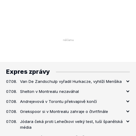
Expres zprávy
07.08.
Van De Zandschulp vyřadil Hurkacze, vyhlíží Menšíka
07.08.
Shelton v Montrealu nezaváhal
07.08.
Andrejevová v Torontu překvapivě končí
07.08.
Griekspoor si v Montrealu zahraje o čtvrtfinále
07.08.
Jódara čeká proti Lehečkovi velký test, tuší španělská
média