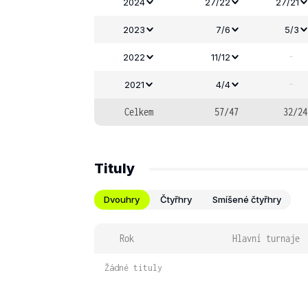
2024
27/22
27/21
2023
7/6
5/3
-
2022
11/12
-
2021
4/4
Celkem
57/47
32/24
Tituly
Dvouhry
Čtyřhry
Smíšené čtyřhry
Rok
Hlavní turnaje
Žádné tituly