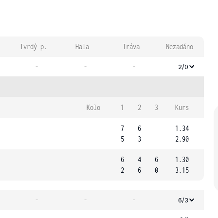
Tvrdý p.
Hala
Tráva
Nezadáno
-
-
-
2/0
Kolo
1
2
3
Kurs
7
6
1.34
5
3
2.90
6
4
6
1.30
2
6
0
3.15
-
-
-
6/3