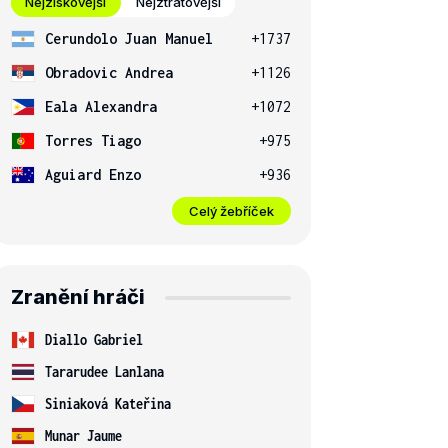
Nejziskovější
Nejztrátovější
Cerundolo Juan Manuel
+1737
Obradovic Andrea
+1126
Eala Alexandra
+1072
Torres Tiago
+975
Aguiard Enzo
+936
Celý žebříček
Zranění hráči
Diallo Gabriel
Tararudee Lanlana
Siniaková Kateřina
Munar Jaume