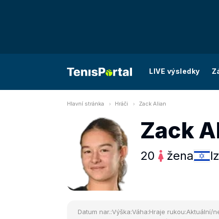
LIVE výsledky
Z
Hlavní stránka
Hráči
Zack Alian
Zack A
20
žena
I
Datum nar.:
Výška:
Váha:
Hraje rukou:
Aktuální/ne