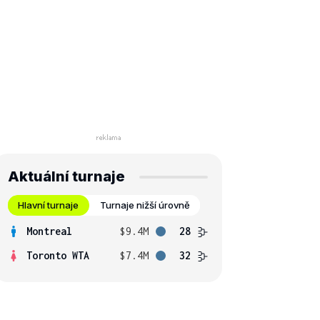
Aktuální turnaje
Hlavní turnaje
Turnaje nižší úrovně
Montreal
$9.4M
28
Toronto WTA
$7.4M
32