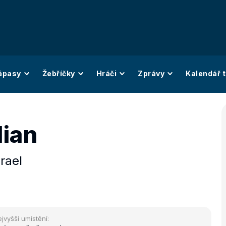
ápasy
Žebříčky
Hráči
Zprávy
Kalendář t
lian
zrael
jvyšší umístění: