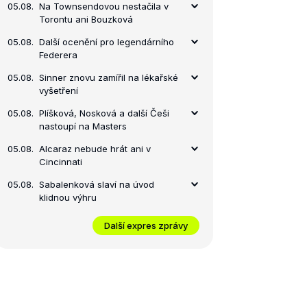
05.08.
Na Townsendovou nestačila v
Torontu ani Bouzková
05.08.
Další ocenění pro legendárního
Federera
05.08.
Sinner znovu zamířil na lékařské
vyšetření
05.08.
Plíšková, Nosková a další Češi
nastoupí na Masters
05.08.
Alcaraz nebude hrát ani v
Cincinnati
05.08.
Sabalenková slaví na úvod
klidnou výhru
Další expres zprávy