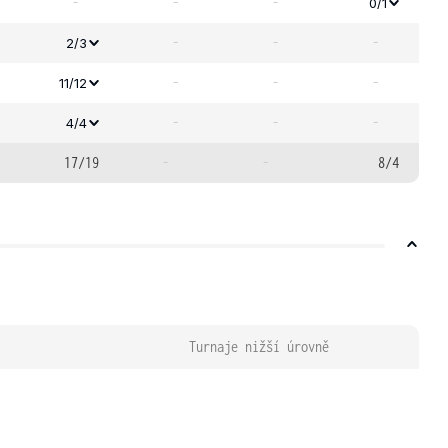
-
-
-
0/1
-
-
-
2/3
-
-
-
11/12
-
-
-
4/4
17/19
-
-
8/4
Turnaje nižší úrovně