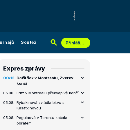
urnajů
Soutěž
Přihlášení
Expres zprávy
00:12
Další šok v Montrealu, Zverev
končí
05.08.
Fritz v Montrealu překvapivě končí
05.08.
Rybakinová zvládla bitvu s
Kasatkinovou
05.08.
Pegulaová v Torontu začala
obratem