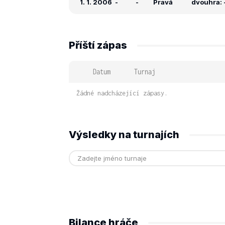
1. 1. 2006
-
-
Pravá
dvouhra: -
Příští zápas
Datum
Turnaj
Žádné nadcházející zápasy.
Výsledky na turnajích
Bilance hráče