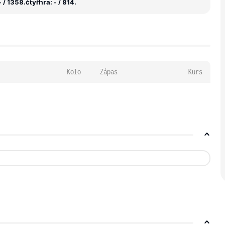
 / 1358.
čtyřhra: - / 814.
Kolo
Zápas
Kurs