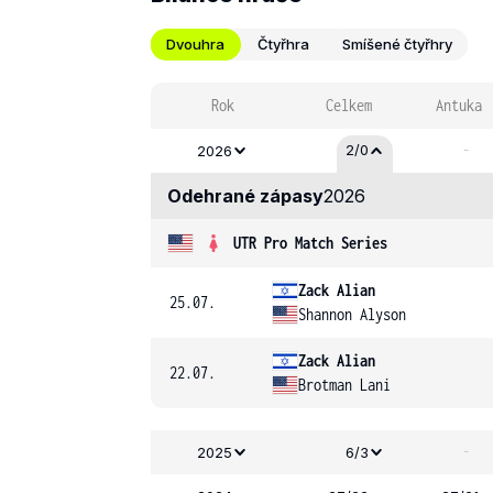
Dvouhra
Čtyřhra
Smíšené čtyřhry
Rok
Celkem
Antuka
-
2/0
2026
Odehrané zápasy
2026
UTR Pro Match Series
Zack Alian
25.07.
Shannon Alyson
Zack Alian
22.07.
Brotman Lani
-
2025
6/3