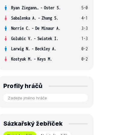
Ryan Ziegann S.
-
Oster S.
5-0
Sabalenka A.
-
Zhang S.
4-1
Norrie C.
-
De Minaur A.
3-3
Golubic V.
-
Swiatek I.
1-3
Larwig N.
-
Beckley A.
0-2
Kostyuk M.
-
Keys M.
0-2
Profily hráčů
Sázkařský žebříček