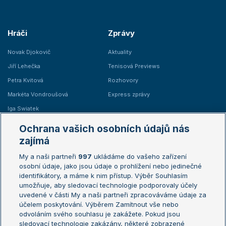
Hráči
Zprávy
Novak Djokovič
Aktuality
Jiří Lehečka
Tenisová Previews
Petra Kvitová
Rozhovory
Markéta Vondroušová
Express zprávy
Iga Swiatek
Marie Bouzková
Ochrana vašich osobních údajů nás
Žebříčky
Kalendář turnajů
zajímá
My a naši partneři
997
ukládáme do vašeho zařízení
Žebříček ATP (muži)
Australian Open
osobní údaje, jako jsou údaje o prohlížení nebo jedinečné
Žebříček WTA (ženy)
French Open
identifikátory, a máme k nim přístup. Výběr Souhlasím
umožňuje, aby sledovací technologie podporovaly účely
Sázkařský žebříček
Wimbledon
uvedené v části My a naši partneři zpracováváme údaje za
US Open
účelem poskytování. Výběrem Zamítnout vše nebo
odvoláním svého souhlasu je zakážete. Pokud jsou
Turnaj mistrů
sledovací technologie zakázány, některé zobrazené