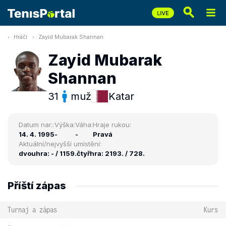
Hráči
Zayid Mubarak Shannan
Zayid Mubarak
Shannan
31
muž
Katar
Datum nar.:
Výška:
Váha:
Hraje rukou:
14. 4. 1995
-
-
Pravá
Aktuální/nejvyšší umístění:
dvouhra: - / 1159.
čtyřhra: 2193. / 728.
Příští zápas
Turnaj a zápas
Kurs