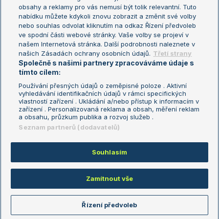
Turnaj mistryň
obsahy a reklamy pro vás nemusí být tolik relevantní. Tuto
Aktualní trendy
nabídku můžete kdykoli znovu zobrazit a změnit své volby
nebo souhlas odvolat kliknutím na odkaz Řízení předvoleb
ve spodní části webové stránky. Vaše volby se projeví v
Fotbalové přestupy
našem Internetová stránka. Další podrobnosti naleznete v
Livesport Daily
našich Zásadách ochrany osobních údajů.
Třetí strany
Společně s našimi partnery zpracováváme údaje s
LS Prague Open
tímto cílem:
Používání přesných údajů o zeměpisné poloze . Aktivní
vyhledávání identifikačních údajů v rámci specifických
vlastností zařízení . Ukládání a/nebo přístup k informacím v
Podmínky užití
Nastavení soukromí
zařízení . Personalizovaná reklama a obsah, měření reklam
GDPR a žurnalistika
Reklama
a obsahu, průzkum publika a rozvoj služeb .
Informace o zpracování osobních
Kontakt
Seznam partnerů (dodavatelů)
údajů
Tiráž
Souhlasím
Copyright © 2008-2026 TenisPortal.cz. Využíváme zpravodajství ČTK.
Zamítnout vše
Řízení předvoleb