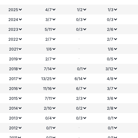
2025
4/7
1/2
1/3
2024
3/7
0/3
0/3
2023
5/11
0/3
2/6
-
2022
2/7
2/7
-
2021
1/6
1/6
-
2019
2/7
0/5
2018
7/14
0/1
3/12
2017
13/25
6/14
4/9
2016
11/16
6/7
3/7
2015
7/11
2/3
3/6
2014
2/10
0/2
2/8
2013
0/4
0/3
0/1
-
2012
0/1
0/1
-
2011
0/1
0/1