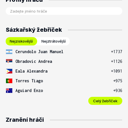
Sázkařský žebříček
Nejziskovější
Nejztrátovější
Cerundolo Juan Manuel
+1737
Obradovic Andrea
+1126
Eala Alexandra
+1091
Torres Tiago
+975
Aguiard Enzo
+936
Celý žebříček
Zranění hráči