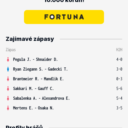
10.000 korun!
Zajímavé zápasy
Zápas
H2H
Pegula J.
-
Shnaider D.
4-0
Ryan Ziegann S.
-
Gadecki T.
3-0
Brantmeier R.
-
Mandlik E.
0-3
Sakkari M.
-
Gauff C.
5-6
Sabalenka A.
-
Alexandrova E.
5-4
Mertens E.
-
Osaka N.
3-5
Profily hráčů