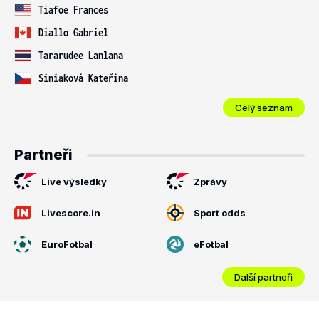
Tiafoe Frances
Diallo Gabriel
Tararudee Lanlana
Siniaková Kateřina
Celý seznam
Partneři
Live výsledky
Zprávy
Livescore.in
Sport odds
EuroFotbal
eFotbal
Další partneři