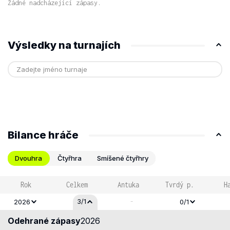
Žádné nadcházející zápasy.
Výsledky na turnajích
Bilance hráče
Dvouhra
Čtyřhra
Smíšené čtyřhry
Rok
Celkem
Antuka
Tvrdý p.
H
-
3/1
2026
0/1
Odehrané zápasy
2026