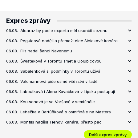
Expres zprávy
06.08.
Alcaraz by podle experta měl ukončit sezonu
06.08.
Pegulaová nadělila přemožitelce Siniakové kanára
06.08.
Fils nedal šanci Navonemu
06.08.
Šwiateková v Torontu smetla Golubicovou
06.08.
Sabalenková si podmínky v Torontu užívá
06.08.
Valdmannová píše osmé vítězství v řadě
06.08.
Laboutková i Alena Kovačková v Lipsku postupují
06.08.
Knutsonová je ve Varšavě v semifinále
06.08.
Lehečka a Bartůňková o osmifinále na Masters
06.08.
Monfils nadělil Tienovi kanára, přesto padl
Další expres zprávy