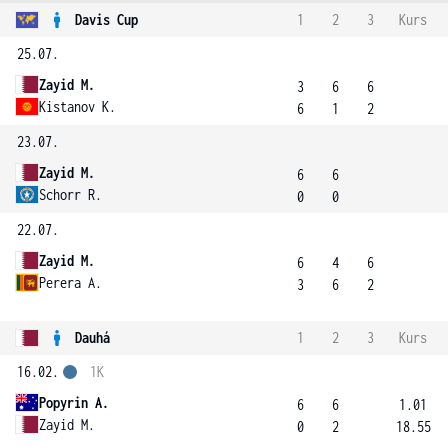
Davis Cup
1
2
3
Kurs
25.07.
Zayid M.
3
6
6
Kistanov K.
6
1
2
23.07.
Zayid M.
6
6
Schorr R.
0
0
22.07.
Zayid M.
6
4
6
Perera A.
3
6
2
Dauhá
1
2
3
Kurs
16.02.
1K
Popyrin A.
6
6
1.01
Zayid M.
0
2
18.55