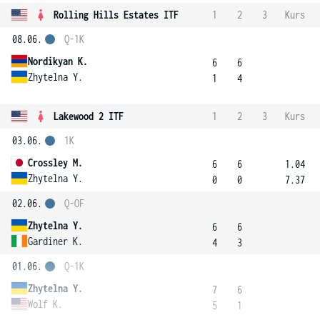
Rolling Hills Estates ITF
1
2
3
Kurs
08.06.
Q-1K
Nordikyan K.
6
6
Zhytelna Y.
1
4
Lakewood 2 ITF
1
2
3
Kurs
03.06.
1K
Crossley M.
6
6
1.04
Zhytelna Y.
0
0
7.37
02.06.
Q-OF
Zhytelna Y.
6
6
Gardiner K.
4
3
01.06.
Q-1K
Zhytelna Y.
7
6
Wolf K.
5
1