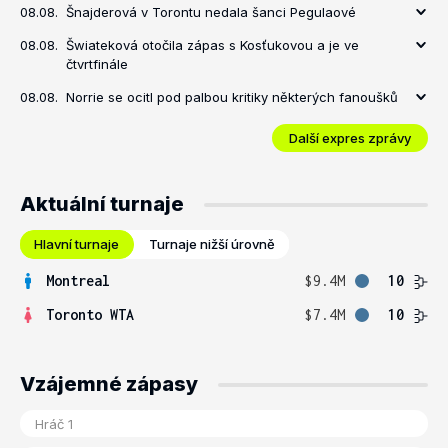
08.08.
Šnajderová v Torontu nedala šanci Pegulaové
08.08.
Šwiateková otočila zápas s Kosťukovou a je ve
čtvrtfinále
08.08.
Norrie se ocitl pod palbou kritiky některých fanoušků
Další expres zprávy
Aktuální turnaje
Hlavní turnaje
Turnaje nižší úrovně
Montreal
$9.4M
10
Toronto WTA
$7.4M
10
Vzájemné zápasy