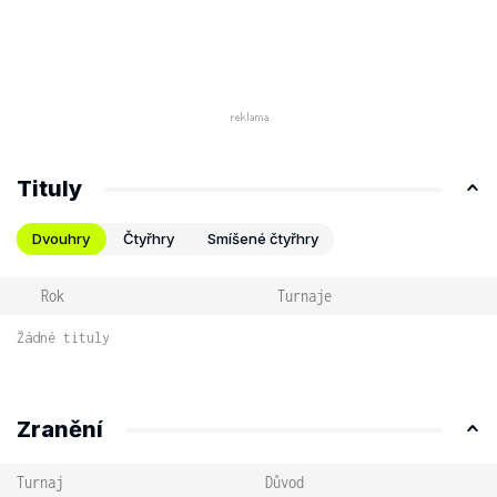
Tituly
Dvouhry
Čtyřhry
Smíšené čtyřhry
Rok
Turnaje
Žádné tituly
Zranění
Turnaj
Důvod