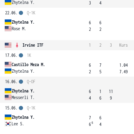
Zhytelna Y.
3
4
22.06.
Q-1K
Zhytelna Y.
6
6
Rose M.
2
2
Irvine ITF
1
2
3
Kurs
17.06.
1K
Castillo Meza M.
6
7
1.04
Zhytelna Y.
2
5
7.49
16.06.
Q-OF
Zhytelna Y.
6
1
11
Messerli T.
4
6
9
15.06.
Q-1K
Zhytelna Y.
7
6
6
Lee S.
6
4