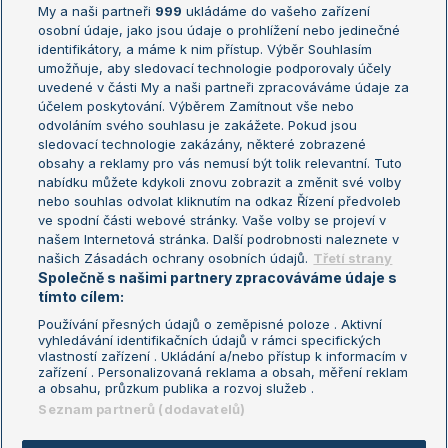
My a naši partneři
999
ukládáme do vašeho zařízení
Žebříček ATP (muži)
Australian Open
osobní údaje, jako jsou údaje o prohlížení nebo jedinečné
Žebříček WTA (ženy)
French Open
identifikátory, a máme k nim přístup. Výběr Souhlasím
umožňuje, aby sledovací technologie podporovaly účely
Sázkařský žebříček
Wimbledon
uvedené v části My a naši partneři zpracováváme údaje za
US Open
účelem poskytování. Výběrem Zamítnout vše nebo
odvoláním svého souhlasu je zakážete. Pokud jsou
Turnaj mistrů
sledovací technologie zakázány, některé zobrazené
Turnaj mistryň
obsahy a reklamy pro vás nemusí být tolik relevantní. Tuto
Aktualní trendy
nabídku můžete kdykoli znovu zobrazit a změnit své volby
nebo souhlas odvolat kliknutím na odkaz Řízení předvoleb
ve spodní části webové stránky. Vaše volby se projeví v
Fotbalové přestupy
našem Internetová stránka. Další podrobnosti naleznete v
Livesport Daily
našich Zásadách ochrany osobních údajů.
Třetí strany
Společně s našimi partnery zpracováváme údaje s
LS Prague Open
tímto cílem:
Používání přesných údajů o zeměpisné poloze . Aktivní
vyhledávání identifikačních údajů v rámci specifických
vlastností zařízení . Ukládání a/nebo přístup k informacím v
Podmínky užití
Nastavení soukromí
zařízení . Personalizovaná reklama a obsah, měření reklam
GDPR a žurnalistika
Reklama
a obsahu, průzkum publika a rozvoj služeb .
Informace o zpracování osobních
Kontakt
Seznam partnerů (dodavatelů)
údajů
Tiráž