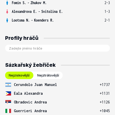
Fomin S.
-
Zhukov M.
2-3
Alexandrova E.
-
Svitolina E.
1-3
Lootsma N.
-
Koenders R.
2-1
Profily hráčů
Sázkařský žebříček
Nejziskovější
Nejztrátovější
Cerundolo Juan Manuel
+1737
Eala Alexandra
+1131
Obradovic Andrea
+1126
Guerrieri Andrea
+1045