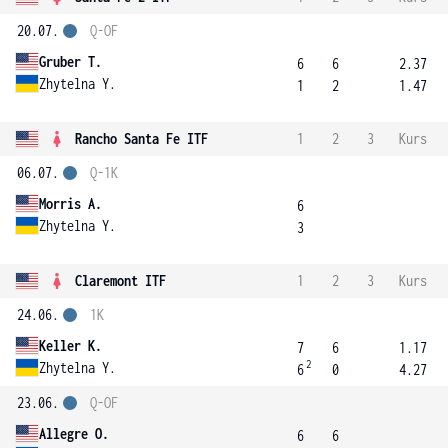
20.07.
Q-OF
Gruber T.
6
6
2.37
Zhytelna Y.
1
2
1.47
Rancho Santa Fe ITF
1
2
3
Kurs
06.07.
Q-1K
Morris A.
6
Zhytelna Y.
3
Claremont ITF
1
2
3
Kurs
24.06.
1K
Keller K.
7
6
1.17
2
Zhytelna Y.
6
0
4.27
23.06.
Q-OF
Allegre O.
6
6