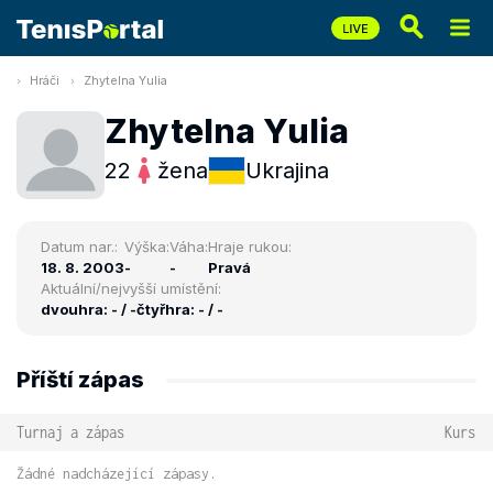
Hráči
Zhytelna Yulia
Zhytelna Yulia
22
žena
Ukrajina
Datum nar.:
Výška:
Váha:
Hraje rukou:
18. 8. 2003
-
-
Pravá
Aktuální/nejvyšší umístění:
dvouhra: - / -
čtyřhra: - / -
Příští zápas
Turnaj a zápas
Kurs
Žádné nadcházející zápasy.