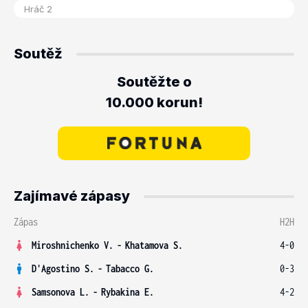
Soutěž
Soutěžte o
10.000 korun!
Zajímavé zápasy
Zápas
H2H
Miroshnichenko V.
-
Khatamova S.
4-0
D'Agostino S.
-
Tabacco G.
0-3
Samsonova L.
-
Rybakina E.
4-2