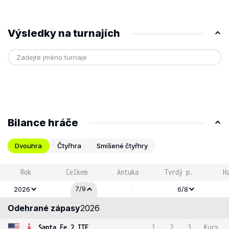
Výsledky na turnajích
Bilance hráče
Dvouhra
Čtyřhra
Smíšené čtyřhry
Rok
Celkem
Antuka
Tvrdý p.
H
-
7/9
2026
6/8
Odehrané zápasy
2026
Santa Fe 2 ITF
1
2
3
Kurs