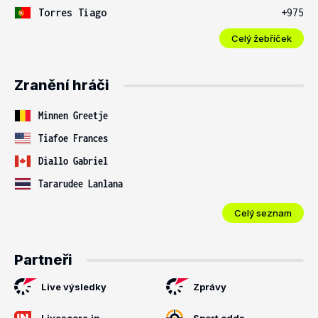
Torres Tiago
+975
Celý žebříček
Zranění hráči
Minnen Greetje
Tiafoe Frances
Diallo Gabriel
Tararudee Lanlana
Celý seznam
Partneři
Live výsledky
Zprávy
Livescore.in
Sport odds