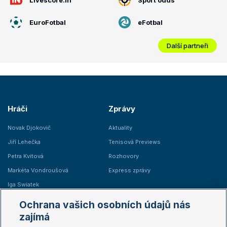
EuroFotbal
eFotbal
Další partneři
Hráči
Zprávy
Novak Djokovič
Aktuality
Jiří Lehečka
Tenisová Previews
Petra Kvitová
Rozhovory
Markéta Vondroušová
Express zprávy
Iga Swiatek
Marie Bouzková
Ochrana vašich osobních údajů nás
Žebříčky
Kalendář turnajů
zajímá