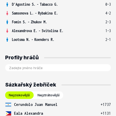
D'Agostino S.
-
Tabacco G.
0-3
Samsonova L.
-
Rybakina E.
4-2
Fomin S.
-
Zhukov M.
2-3
Alexandrova E.
-
Svitolina E.
1-3
Lootsma N.
-
Koenders R.
2-1
Profily hráčů
Sázkařský žebříček
Nejziskovější
Nejztrátovější
Cerundolo Juan Manuel
+1737
Eala Alexandra
+1131