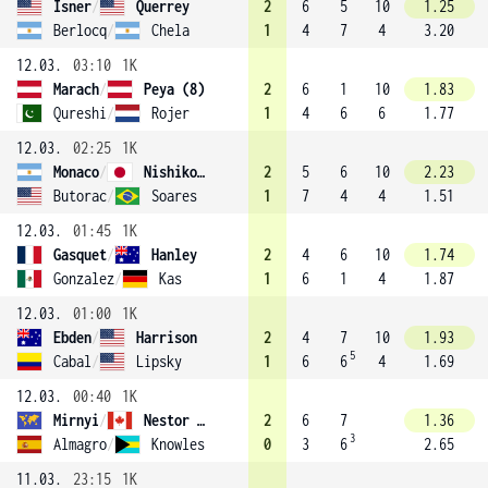
Isner
/
Querrey
2
6
5
10
1.25
Berlocq
/
Chela
1
4
7
4
3.20
12.03.
03:10
1K
Marach
/
Peya (8)
2
6
1
10
1.83
Qureshi
/
Rojer
1
4
6
6
1.77
12.03.
02:25
1K
Monaco
/
Nishikori
2
5
6
10
2.23
Butorac
/
Soares
1
7
4
4
1.51
12.03.
01:45
1K
Gasquet
/
Hanley
2
4
6
10
1.74
Gonzalez
/
Kas
1
6
1
4
1.87
12.03.
01:00
1K
Ebden
/
Harrison
2
4
7
10
1.93
5
Cabal
/
Lipsky
1
6
6
4
1.69
12.03.
00:40
1K
Mirnyi
/
Nestor (2)
2
6
7
1.36
3
Almagro
/
Knowles
0
3
6
2.65
11.03.
23:15
1K