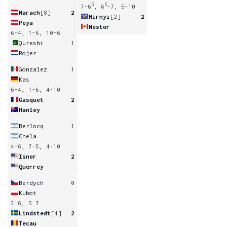
5
5
7-6
, 6
-7, 5-10
Marach
[8]
2
Mirnyi
[2]
2
Peya
Nestor
6-4, 1-6, 10-6
Qureshi
1
Rojer
Gonzalez
1
Kas
6-4, 1-6, 4-10
Gasquet
2
Hanley
Berlocq
1
Chela
4-6, 7-5, 4-10
Isner
2
Querrey
Berdych
0
Kubot
3-6, 5-7
Lindstedt
[4]
2
Tecau