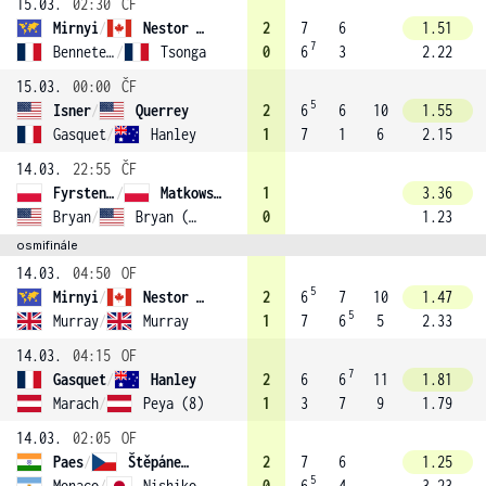
15.03.
02:30
ČF
Mirnyi
/
Nestor (2)
2
7
6
1.51
7
Benneteau
/
Tsonga
0
6
3
2.22
15.03.
00:00
ČF
5
Isner
/
Querrey
2
6
6
10
1.55
Gasquet
/
Hanley
1
7
1
6
2.15
14.03.
22:55
ČF
Fyrstenberg
/
Matkowski (6)
1
3.36
Bryan
/
Bryan (1)
0
1.23
osmifinále
14.03.
04:50
OF
5
Mirnyi
/
Nestor (2)
2
6
7
10
1.47
5
Murray
/
Murray
1
7
6
5
2.33
14.03.
04:15
OF
7
Gasquet
/
Hanley
2
6
6
11
1.81
Marach
/
Peya (8)
1
3
7
9
1.79
14.03.
02:05
OF
Paes
/
Štěpánek (7)
2
7
6
1.25
5
Monaco
/
Nishikori
0
6
4
3.23