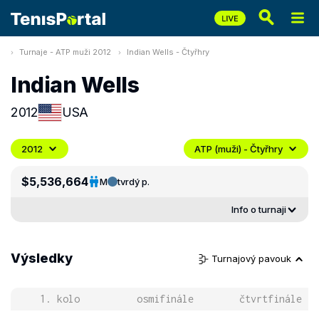
Turnaje - ATP muži 2012
Indian Wells - Čtyřhry
Indian Wells
2012
USA
2012
ATP (muži) - Čtyřhry
$5,536,664
M
tvrdý p.
Info o turnaji
Výsledky
Turnajový pavouk
1. kolo
osmifinále
čtvrtfinále