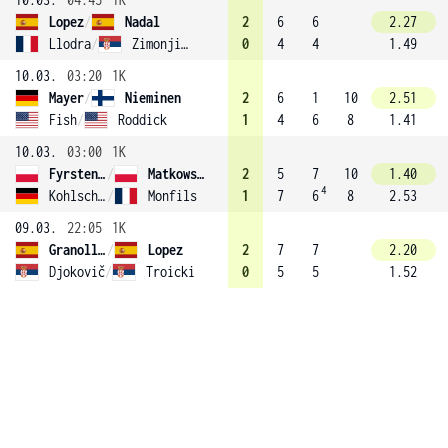
Lopez
/
Nadal
2
6
6
2.27
Llodra
/
Zimonjic (3)
0
4
4
1.49
10.03.
03:20
1K
Mayer
/
Nieminen
2
6
1
10
2.51
Fish
/
Roddick
1
4
6
8
1.41
10.03.
03:00
1K
Fyrstenberg
/
Matkowski (6)
2
5
7
10
1.40
4
Kohlschreiber
/
Monfils
1
7
6
8
2.53
09.03.
22:05
1K
Granollers-Pujol
/
Lopez
2
7
7
2.20
Djokovič
/
Troicki
0
5
5
1.52