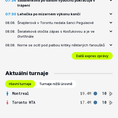
07:34
Sabalenková po dalším výbuchu pokračuje v
trápení
07:30
Lehečka po mizerném výkonu končí
08.08.
Šnajderová v Torontu nedala šanci Pegulaové
08.08.
Šwiateková otočila zápas s Kosťukovou a je ve
čtvrtfinále
08.08.
Norrie se ocitl pod palbou kritiky některých fanoušků
Další expres zprávy
Aktuální turnaje
Hlavní turnaje
Turnaje nižší úrovně
Montreal
$9.4M
10
Toronto WTA
$7.4M
10