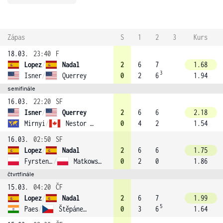
Zápas
S
1
2
3
Kurs
18.03.
23:40
F
Lopez
/
Nadal
2
6
7
1.68
3
Isner
/
Querrey
0
2
6
1.94
semifinále
16.03.
22:20
SF
Isner
/
Querrey
2
6
6
2.18
Mirnyi
/
Nestor (2)
0
4
2
1.54
16.03.
02:50
SF
Lopez
/
Nadal
2
6
6
1.75
Fyrstenberg
/
Matkowski (6)
0
2
0
1.86
čtvrtfinále
15.03.
04:20
ČF
Lopez
/
Nadal
2
6
7
1.99
5
Paes
/
Štěpánek (7)
0
3
6
1.64