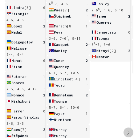
5
6
-7, 4-6
Hanley
Llodra
[3]
0
5
Paes
[7]
2
7-6
, 1-6, 6-10
Zimonjic
Štěpánek
Isner
2
4-6, 4-6
Querrey
2
Lopez
2
Marach
[8]
1
Nadal
Peya
Benneteau
0
7
3-6, 7-6
, 9-11
Tsonga
Dolgopolov
2
7
Gasquet
2
6
-7, 3-6
Malisse
Hanley
Mirnyi
[2]
2
6-4, 6-4
Nestor
6
Mahut
0
Isner
2
Simon
Querrey
6-3, 5-7, 10-5
Butorac
1
Lindstedt
[4]
1
Soares
Tecau
7-5, 4-6, 4-10
Monaco
2
Benneteau
2
Nishikori
Tsonga
5-7, 6-1, 10-6
Ferrer
0
Mayer
1
Ramos-Vinolas
Nieminen
3-6, 3-6
Paes
[7]
2
Murray
1
Štěpánek
Murray