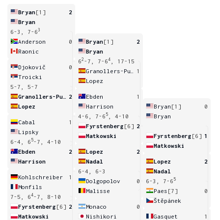
Bryan
[1]
2
Bryan
3
6-3, 7-6
Anderson
0
Bryan
[1]
2
Raonic
Bryan
2
4
6
-7, 7-6
, 17-15
Djokovič
0
Granollers-Pujol
1
Troicki
Lopez
5-7, 5-7
Granollers-Pujol
2
Ebden
1
Lopez
Harrison
Bryan
[1]
0
5
4-6, 7-6
, 4-10
Bryan
Cabal
1
Fyrstenberg
[6]
2
Lipsky
Matkowski
Fyrstenberg
[6]
1
5
6-4, 6
-7, 4-10
Matkowski
Ebden
2
Lopez
2
Harrison
Nadal
Lopez
2
6-4, 6-3
Nadal
Kohlschreiber
1
5
Dolgopolov
0
6-3, 7-6
Monfils
Malisse
Paes
[7]
0
4
7-5, 6
-7, 8-10
Štěpánek
Fyrstenberg
[6]
2
Monaco
0
Matkowski
Nishikori
Gasquet
1