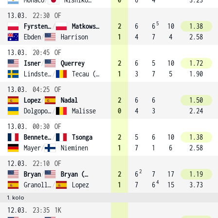
13.03.
22:30
OF
5
Fyrstenberg
/
Matkowski (6)
2
6
6
10
1.38
Ebden
/
Harrison
1
4
7
4
2.58
13.03.
20:45
OF
Isner
/
Querrey
2
6
5
10
1.72
Lindstedt
/
Tecau (4)
1
3
7
5
1.90
13.03.
04:25
OF
Lopez
/
Nadal
2
6
6
1.50
Dolgopolov
/
Malisse
0
4
3
2.24
13.03.
00:30
OF
Benneteau
/
Tsonga
2
5
6
10
1.38
Mayer
/
Nieminen
1
7
1
6
2.58
12.03.
22:10
OF
2
Bryan
/
Bryan (1)
2
6
7
17
1.19
4
Granollers-Pujol
/
Lopez
1
7
6
15
3.73
1. kolo
12.03.
23:35
1K