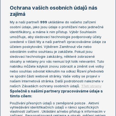
Marie Bouzková
Ochrana vašich osobních údajů nás
Žebříčky
Kalendář turnajů
zajímá
My a naši partneři
999
ukládáme do vašeho zařízení
Žebříček ATP (muži)
Australian Open
osobní údaje, jako jsou údaje o prohlížení nebo jedinečné
Žebříček WTA (ženy)
French Open
identifikátory, a máme k nim přístup. Výběr Souhlasím
umožňuje, aby sledovací technologie podporovaly účely
Sázkařský žebříček
Wimbledon
uvedené v části My a naši partneři zpracováváme údaje za
US Open
účelem poskytování. Výběrem Zamítnout vše nebo
odvoláním svého souhlasu je zakážete. Pokud jsou
Turnaj mistrů
sledovací technologie zakázány, některé zobrazené
Turnaj mistryň
obsahy a reklamy pro vás nemusí být tolik relevantní. Tuto
Aktualní trendy
nabídku můžete kdykoli znovu zobrazit a změnit své volby
nebo souhlas odvolat kliknutím na odkaz Řízení předvoleb
ve spodní části webové stránky. Vaše volby se projeví v
Fotbalové přestupy
našem Internetová stránka. Další podrobnosti naleznete v
Livesport Daily
našich Zásadách ochrany osobních údajů.
Třetí strany
Společně s našimi partnery zpracováváme údaje s
LS Prague Open
tímto cílem:
Používání přesných údajů o zeměpisné poloze . Aktivní
vyhledávání identifikačních údajů v rámci specifických
vlastností zařízení . Ukládání a/nebo přístup k informacím v
Podmínky užití
Nastavení soukromí
zařízení . Personalizovaná reklama a obsah, měření reklam