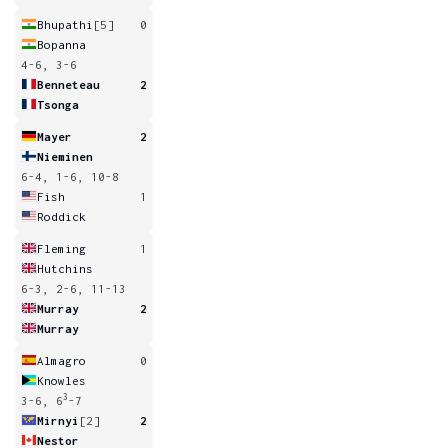
Bhupathi
[5]
0
Bopanna
4-6, 3-6
Benneteau
2
Tsonga
Mayer
2
Nieminen
6-4, 1-6, 10-8
Fish
1
Roddick
Fleming
1
Hutchins
6-3, 2-6, 11-13
Murray
2
Murray
Almagro
0
Knowles
3
3-6, 6
-7
Mirnyi
[2]
2
Nestor