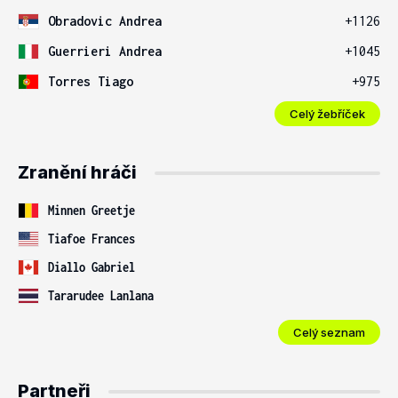
Obradovic Andrea
+1126
Guerrieri Andrea
+1045
Torres Tiago
+975
Celý žebříček
Zranění hráči
Minnen Greetje
Tiafoe Frances
Diallo Gabriel
Tararudee Lanlana
Celý seznam
Partneři