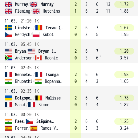
Murray
/
Murray
2
3
6
13
1.72
Fleming
/
Hutchins
1
6
2
11
1.88
11.03.
21:20
1K
Lindstedt
/
Tecau (4)
2
6
7
1.67
Berdych
/
Kubot
0
3
5
1.95
11.03.
05:45
1K
Bryan
/
Bryan (1)
2
6
7
1.20
3
Anderson
/
Raonic
0
3
6
3.57
11.03.
02:45
1K
Benneteau
/
Tsonga
2
6
6
1.98
Bhupathi
/
Bopanna (5)
0
4
3
1.65
11.03.
02:35
1K
Dolgopolov
/
Malisse
2
6
6
1.78
Mahut
/
Simon
0
4
4
1.82
11.03.
00:20
1K
Paes
/
Štěpánek (7)
2
6
6
1.25
Ferrer
/
Ramos-Vinolas
0
3
3
3.24
10.03.
04:45
1K