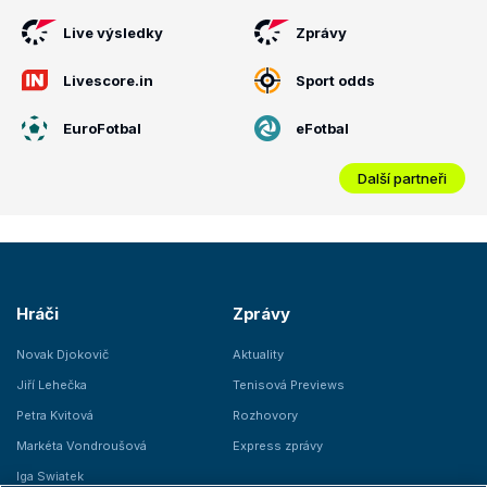
Live výsledky
Zprávy
Livescore.in
Sport odds
EuroFotbal
eFotbal
Další partneři
Hráči
Zprávy
Novak Djokovič
Aktuality
Jiří Lehečka
Tenisová Previews
Petra Kvitová
Rozhovory
Markéta Vondroušová
Express zprávy
Iga Swiatek