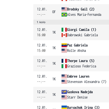
12.01.
Brodsky Gail (2)
OF
--:--
Alves Maria-Fernanda
1. kolo
12.01.
Giorgi Camila (1)
1K
16:00
Dabrowski Gabriela
12.01.
Paz Gabriela
1K
15:00
Rolle Ahsha
12.01.
Thorpe Laura (5)
1K
--:--
Grazioso Federica
12.01.
Embree Lauren
1K
--:--
Stevenson Alexandra (7)
12.01.
Guskova Nadejda
1K
--:--
Starr Denise
12.01.
Buryachok Irina (3)