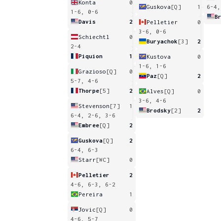
Konta
0
Guskova
[Q]
1
6-4,
1-6, 0-6
B
Davis
2
Pelletier
0
3-6, 0-6
Schiechtl
0
Buryachok
[3]
2
2-4
Piquion
1
Kustova
0
1-6, 1-6
Grazioso
[Q]
0
Paz
[Q]
2
5-7, 4-6
Thorpe
[5]
2
Alves
[Q]
0
3-6, 4-6
Stevenson
[7]
1
Brodsky
[2]
2
6-4, 2-6, 3-6
Embree
[Q]
2
Guskova
[Q]
2
6-4, 6-3
Starr
[WC]
0
Pelletier
2
4-6, 6-3, 6-2
Pereira
1
Jovic
[Q]
0
4-6, 5-7