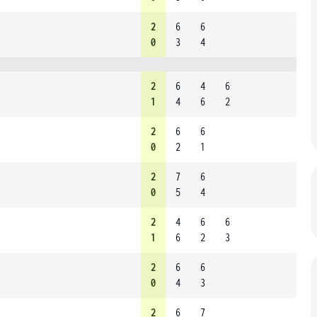
2
6
6
0
3
4
2
6
4
6
1
4
6
2
2
6
6
0
2
1
2
7
6
0
5
4
2
4
6
6
1
6
2
3
2
6
6
0
4
3
2
6
7