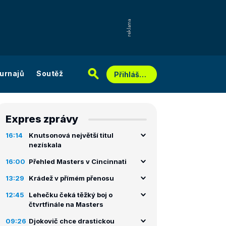
urnajů
Soutěž
Přihlášení
Expres zprávy
16:14
Knutsonová největší titul
nezískala
16:00
Přehled Masters v Cincinnati
13:29
Krádež v přímém přenosu
12:45
Lehečku čeká těžký boj o
čtvrtfinále na Masters
09:26
Djokovič chce drastickou