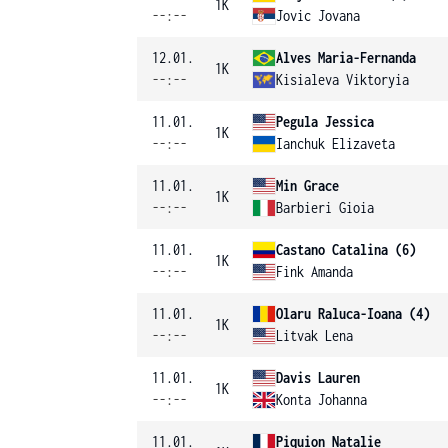
1K
--:--
Jovic Jovana
12.01.
Alves Maria-Fernanda
1K
--:--
Kisialeva Viktoryia
11.01.
Pegula Jessica
1K
--:--
Ianchuk Elizaveta
11.01.
Min Grace
1K
--:--
Barbieri Gioia
11.01.
Castano Catalina (6)
1K
--:--
Fink Amanda
11.01.
Olaru Raluca-Ioana (4)
1K
--:--
Litvak Lena
11.01.
Davis Lauren
1K
--:--
Konta Johanna
11.01.
Piquion Natalie