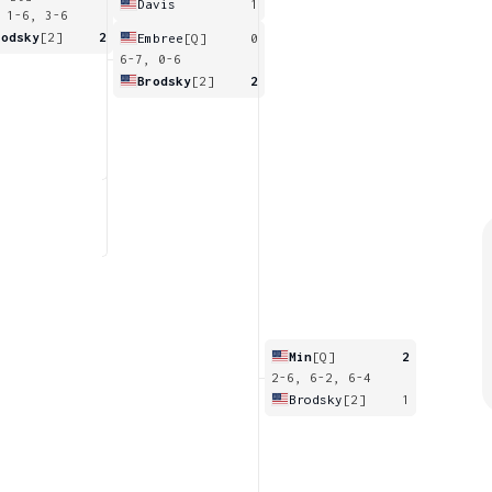
Davis
1
 1-6, 3-6
rodsky
[2]
2
Embree
[Q]
0
6-7, 0-6
Brodsky
[2]
2
Min
[Q]
2
2-6, 6-2, 6-4
Brodsky
[2]
1