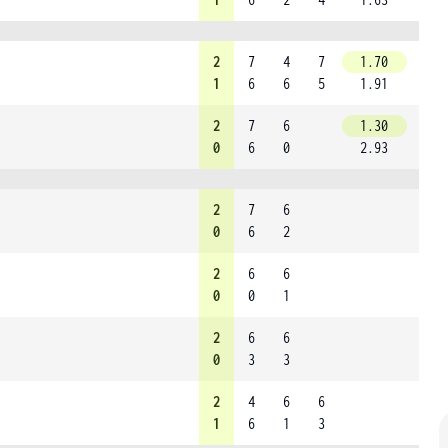
2
7
4
7
1.70
1
6
6
5
1.91
2
7
6
1.30
0
6
0
2.93
2
7
6
0
6
2
2
6
6
0
0
1
2
6
6
0
3
3
2
4
6
6
1
6
1
3