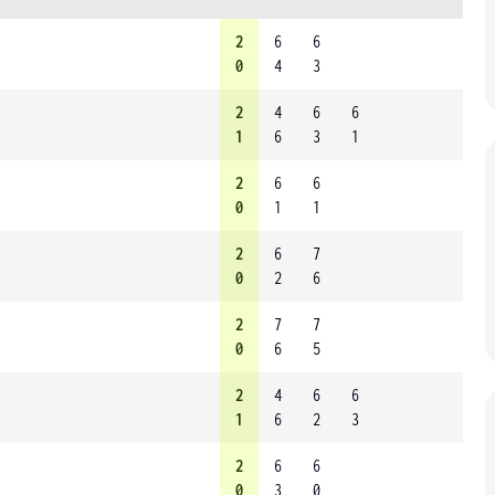
2
6
6
0
4
3
2
4
6
6
1
6
3
1
2
6
6
0
1
1
2
6
7
0
2
6
2
7
7
0
6
5
2
4
6
6
1
6
2
3
2
6
6
0
3
0