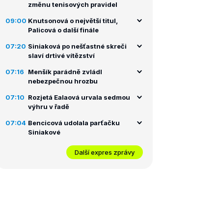
změnu tenisových pravidel
09:00
Knutsonová o největší titul,
Palicová o další finále
07:20
Siniaková po nešťastné skreči
slaví drtivé vítězství
07:16
Menšík parádně zvládl
nebezpečnou hrozbu
07:10
Rozjetá Ealaová urvala sedmou
výhru v řadě
07:04
Bencicová udolala parťačku
Siniakové
Další expres zprávy