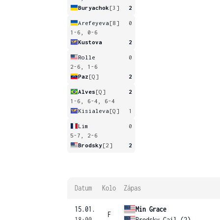
Buryachok
[3]
2
Arefeyeva
[8]
0
1-6, 0-6
Kustova
2
Rolle
0
2-6, 1-6
Paz
[Q]
2
Alves
[Q]
2
1-6, 6-4, 6-4
Kisialeva
[Q]
1
Lim
0
5-7, 2-6
Brodsky
[2]
2
Datum
Kolo
Zápas
15.01.
Min Grace
F
18:00
Brodsky Gail (2)