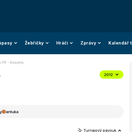
ápasy
Žebříčky
Hráči
Zprávy
Kalendář t
k ITF - Dvouhry
F
2012
y
antuka
Turnajový pavouk