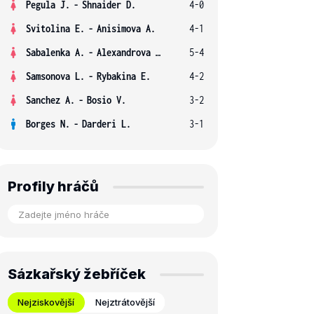
Pegula J.
-
Shnaider D.
4-0
Svitolina E.
-
Anisimova A.
4-1
Sabalenka A.
-
Alexandrova E.
5-4
Samsonova L.
-
Rybakina E.
4-2
Sanchez A.
-
Bosio V.
3-2
Borges N.
-
Darderi L.
3-1
Profily hráčů
Sázkařský žebříček
Nejziskovější
Nejztrátovější