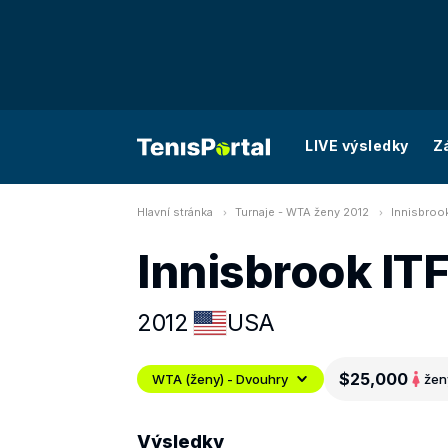
LIVE výsledky
Z
Hlavní stránka
Turnaje - WTA ženy 2012
Innisbroo
Innisbrook IT
2012
USA
$25,000
WTA (ženy) - Dvouhry
žen
Výsledky