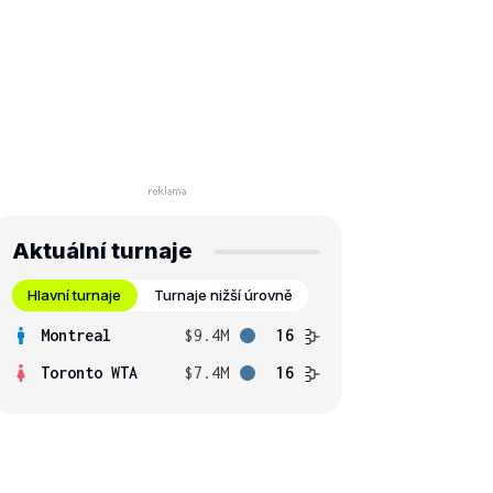
Aktuální turnaje
Hlavní turnaje
Turnaje nižší úrovně
Montreal
$9.4M
16
Toronto WTA
$7.4M
16