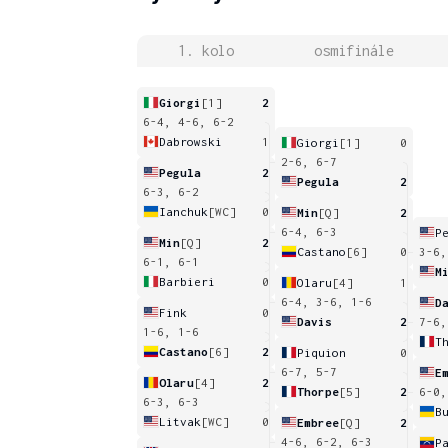
1. kolo
osmifinále
Giorgi
[1]
2
6-4, 4-6, 6-2
Dabrowski
1
Giorgi
[1]
0
2-6, 6-7
Pegula
2
Pegula
2
6-3, 6-2
Ianchuk
[WC]
0
Min
[Q]
2
6-4, 6-3
P
Min
[Q]
2
Castano
[6]
0
3-6,
6-1, 6-1
M
Barbieri
0
Olaru
[4]
1
6-4, 3-6, 1-6
D
Fink
0
Davis
2
7-6,
1-6, 1-6
T
Castano
[6]
2
Piquion
0
6-7, 5-7
E
Olaru
[4]
2
Thorpe
[5]
2
6-0,
6-3, 6-3
B
Litvak
[WC]
0
Embree
[Q]
2
4-6, 6-2, 6-3
P