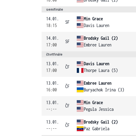
semifinále
14.01.
Min Grace
SF
18:15
Davis Lauren
14.01.
Brodsky Gail (2)
SF
17:00
Embree Lauren
čtvrtfinále
13.01.
Davis Lauren
ČF
17:00
Thorpe Laura (5)
13.01.
Embree Lauren
ČF
16:00
Buryachok Irina (3)
13.01.
Min Grace
ČF
--:--
Pegula Jessica
13.01.
Brodsky Gail (2)
ČF
--:--
Paz Gabriela