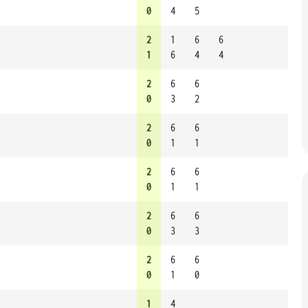
0
4
5
2
1
6
6
1
6
4
4
2
6
6
0
3
2
2
6
6
0
1
1
2
6
6
0
1
1
2
6
6
0
3
3
2
6
6
0
1
0
1
4