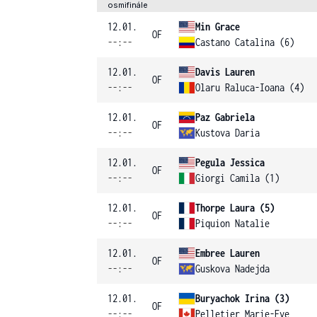
osmifinále
12.01.
Min Grace
OF
--:--
Castano Catalina (6)
12.01.
Davis Lauren
OF
--:--
Olaru Raluca-Ioana (4)
12.01.
Paz Gabriela
OF
--:--
Kustova Daria
12.01.
Pegula Jessica
OF
--:--
Giorgi Camila (1)
12.01.
Thorpe Laura (5)
OF
--:--
Piquion Natalie
12.01.
Embree Lauren
OF
--:--
Guskova Nadejda
12.01.
Buryachok Irina (3)
OF
--:--
Pelletier Marie-Eve