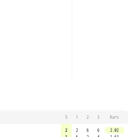
S
1
2
3
Kurs
2
2
6
6
2.02
1
6
2
4
1.63