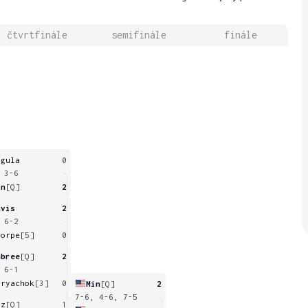
čtvrtfinále
semifinále
finále
egula
0
 3-6
in
[Q]
2
avis
2
 6-2
horpe
[5]
0
mbree
[Q]
2
 6-1
uryachok
[3]
0
Min
[Q]
2
7-6, 4-6, 7-5
az
[Q]
1