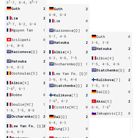
7
5
6
-7, 6-4, 6
-7
Guth
2
Guth
2
6-0, 6-4
Lim
2
Lim
0
5
6
-7, 6-2, 6-4
Nguyen Tan
1
Kazionova
[Q]
0
5-7, 4-6
Guth
0
Scilipoti
0
Hatouka
2
3-6, 3-6
3-6, 0-6
Hatouka
2
Kazionova
[Q]
2
Albie
[4]
2
6-3, 4-6, 7-5
Albie
[4]
1
Hatouka
2
Ovcharenko
[Q]
1
7-5, 4-6, 4-6
6-4, 6-2
Diatchenko
[Q]
2
Costoulas
[5]
0
Lew Yan Foon
[Q]
1
3-6, 6-4, 4-6
Kulikova
[7]
2
Albie
[4]
2
Diatchenko
[Q]
2
7-5, 6-3
3
7-6
, 6-1
Dal
[Q]
0
Robbe
0
Kulikova
[7]
2
7
3
7-6
, 6-2
Aksu
[6]
2
Soulie
[WC]
1
7
Cirotte
[WC]
0
6-4, 7-6
1-6, 7-5, 0-6
Jakupovic
[2]
0
Ovcharenko
[Q]
2
Dal
[Q]
2
6
6-4, 6-3
Lew Yan Foon
[Q]
2
Kung
[3]
0
6-4, 6-3
Martynov
0