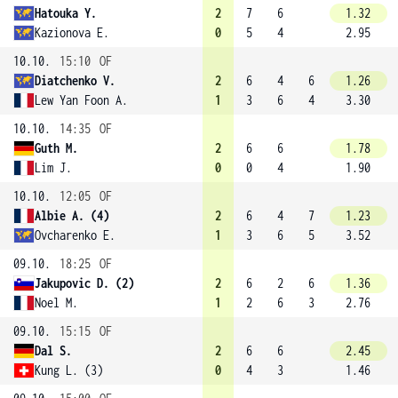
Hatouka Y.
2
7
6
1.32
Kazionova E.
0
5
4
2.95
10.10.
15:10
OF
Diatchenko V.
2
6
4
6
1.26
Lew Yan Foon A.
1
3
6
4
3.30
10.10.
14:35
OF
Guth M.
2
6
6
1.78
Lim J.
0
0
4
1.90
10.10.
12:05
OF
Albie A. (4)
2
6
4
7
1.23
Ovcharenko E.
1
3
6
5
3.52
09.10.
18:25
OF
Jakupovic D. (2)
2
6
2
6
1.36
Noel M.
1
2
6
3
2.76
09.10.
15:15
OF
Dal S.
2
6
6
2.45
Kung L. (3)
0
4
3
1.46