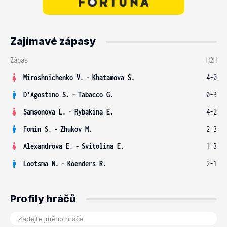
Zajímavé zápasy
Zápas
H2H
Miroshnichenko V.
-
Khatamova S.
4-0
D'Agostino S.
-
Tabacco G.
0-3
Samsonova L.
-
Rybakina E.
4-2
Fomin S.
-
Zhukov M.
2-3
Alexandrova E.
-
Svitolina E.
1-3
Lootsma N.
-
Koenders R.
2-1
Profily hráčů