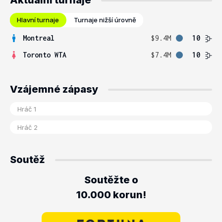
Aktuální turnaje
Hlavní turnaje
Turnaje nižší úrovně
Montreal
$9.4M
10
Toronto WTA
$7.4M
10
Vzájemné zápasy
Soutěž
Soutěžte o
10.000 korun!