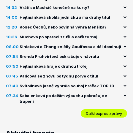
14:32
Vrátí se Macháč konečně na kurty?
14:00
Hejtmánková skolila jedničku a má druhý titul
12:20
Konec Čechů, nebo povinná výhra Menšíka?
10:36
Muchová po operaci zrušila další turnaj
08:00
Siniaková a Zhang zničily Gauffovou a dál dominují
07:54
Brenda Fruhvirtová pokračuje v návratu
07:50
Hejtmánková hraje o druhou trofej
07:45
Palicová se znovu po týdnu porve o titul
07:40
Svitolinová jasně vyhrála souboj hráček TOP 10
07:34
Sabalenková po dalším výbuchu pokračuje v
trápení
Další expres zprávy