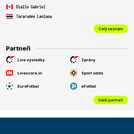
Diallo Gabriel
Tararudee Lanlana
Celý seznam
Partneři
Live výsledky
Zprávy
Livescore.in
Sport odds
EuroFotbal
eFotbal
Další partneři