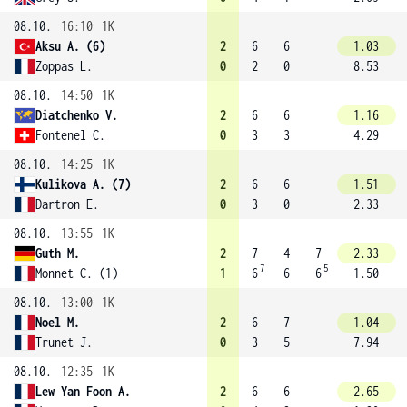
08.10.
16:10
1K
Aksu A. (6)
2
6
6
1.03
Zoppas L.
0
2
0
8.53
08.10.
14:50
1K
Diatchenko V.
2
6
6
1.16
Fontenel C.
0
3
3
4.29
08.10.
14:25
1K
Kulikova A. (7)
2
6
6
1.51
Dartron E.
0
3
0
2.33
08.10.
13:55
1K
Guth M.
2
7
4
7
2.33
7
5
Monnet C. (1)
1
6
6
6
1.50
08.10.
13:00
1K
Noel M.
2
6
7
1.04
Trunet J.
0
3
5
7.94
08.10.
12:35
1K
Lew Yan Foon A.
2
6
6
2.65