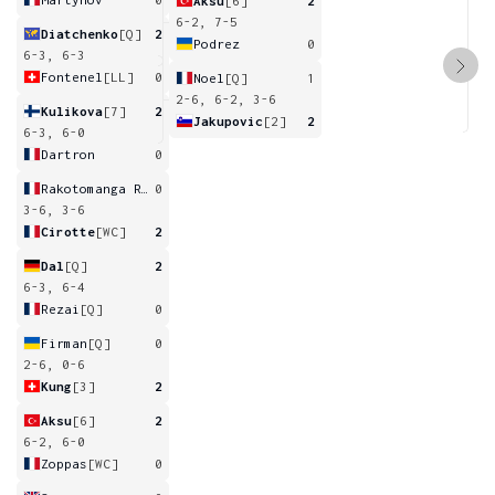
Aksu
[6]
2
6-2, 7-5
Diatchenko
[Q]
2
Podrez
0
6-3, 6-3
Fontenel
[LL]
0
Noel
[Q]
1
2-6, 6-2, 3-6
Kulikova
[7]
2
Jakupovic
[2]
2
6-3, 6-0
Dartron
0
Rakotomanga Rajaonah
0
3-6, 3-6
Cirotte
[WC]
2
Dal
[Q]
2
6-3, 6-4
Rezai
[Q]
0
Firman
[Q]
0
2-6, 0-6
Kung
[3]
2
Aksu
[6]
2
6-2, 6-0
Zoppas
[WC]
0