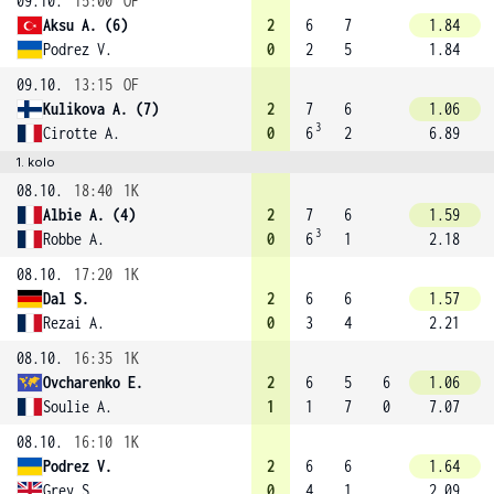
09.10.
15:00
OF
Aksu A. (6)
2
6
7
1.84
Podrez V.
0
2
5
1.84
09.10.
13:15
OF
Kulikova A. (7)
2
7
6
1.06
3
Cirotte A.
0
6
2
6.89
1. kolo
08.10.
18:40
1K
Albie A. (4)
2
7
6
1.59
3
Robbe A.
0
6
1
2.18
08.10.
17:20
1K
Dal S.
2
6
6
1.57
Rezai A.
0
3
4
2.21
08.10.
16:35
1K
Ovcharenko E.
2
6
5
6
1.06
Soulie A.
1
1
7
0
7.07
08.10.
16:10
1K
Podrez V.
2
6
6
1.64
Grey S.
0
4
1
2.09