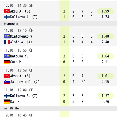
12.10.
14:30
SF
Aksu A. (6)
2
2
7
6
1.99
Kulikova A. (7)
1
6
5
3
1.74
čtvrtfinále
11.10.
18:10
ČF
Diatchenko V.
2
5
6
6
1.48
Albie A. (4)
1
7
4
4
2.40
11.10.
15:55
ČF
Hatouka Y.
2
6
6
1.64
Guth M.
0
3
3
2.11
11.10.
13:50
ČF
Aksu A. (6)
2
6
7
1.61
7
Jakupovic D. (2)
0
4
6
2.15
11.10.
12:00
ČF
Kulikova A. (7)
2
7
6
1.37
Dal S.
0
5
3
2.76
osmifinále
10.10.
18:45
OF