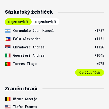
Sázkařský žebříček
Nejziskovější
Nejztrátovější
Cerundolo Juan Manuel
+1737
Eala Alexandra
+1131
Obradovic Andrea
+1126
Guerrieri Andrea
+1045
Torres Tiago
+975
Celý žebříček
Zranění hráči
Minnen Greetje
Tiafoe Frances