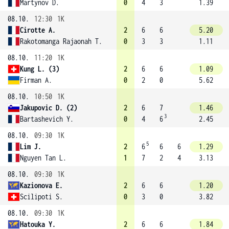
Martynov D.
0
4
3
1.39
08.10.
12:30
1K
Cirotte A.
2
6
6
5.20
Rakotomanga Rajaonah T.
0
3
3
1.11
08.10.
11:20
1K
Kung L. (3)
2
6
6
1.09
Firman A.
0
2
0
5.62
08.10.
10:50
1K
Jakupovic D. (2)
2
6
7
1.46
3
Bartashevich Y.
0
4
6
2.45
08.10.
09:30
1K
5
Lim J.
2
6
6
6
1.29
Nguyen Tan L.
1
7
2
4
3.13
08.10.
09:30
1K
Kazionova E.
2
6
6
1.20
Scilipoti S.
0
3
0
3.82
08.10.
09:30
1K
Hatouka Y.
2
6
6
1.84