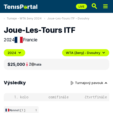
Turnaje - WTA ženy 2024
Joue-Les-Tours ITF - Dvouhry
Joue-Les-Tours ITF
2024
Francie
2024
WTA (ženy) - Dvouhry
$25,000
Ž
hala
Výsledky
Turnajový pavouk
1. kolo
osmifinále
čtvrtfinále
Monnet
[1]
1