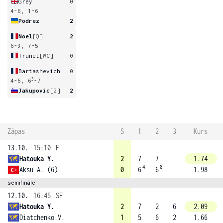
Grey
0
4-6, 1-6
Podrez
2
Noel
[Q]
2
6-3, 7-5
Trunet
[WC]
0
Bartashevich
0
3
4-6, 6
-7
Jakupovic
[2]
2
Zápas
S
1
2
3
Kurs
13.10.
15:10
F
Hatouka Y.
2
7
7
1.74
4
8
Aksu A. (6)
0
6
6
1.98
semifinále
12.10.
16:45
SF
Hatouka Y.
2
7
2
6
2.09
Diatchenko V.
1
5
6
2
1.66