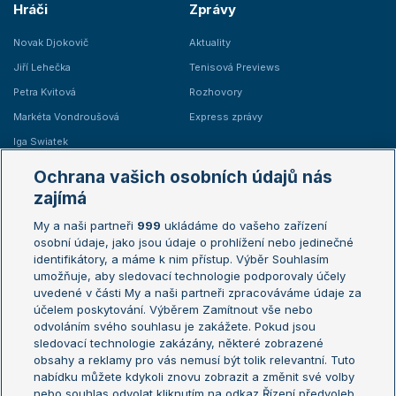
Hráči
Zprávy
Novak Djokovič
Aktuality
Jiří Lehečka
Tenisová Previews
Petra Kvitová
Rozhovory
Markéta Vondroušová
Express zprávy
Iga Swiatek
Marie Bouzková
Ochrana vašich osobních údajů nás
Žebříčky
Kalendář turnajů
zajímá
My a naši partneři
999
ukládáme do vašeho zařízení
Žebříček ATP (muži)
Australian Open
osobní údaje, jako jsou údaje o prohlížení nebo jedinečné
Žebříček WTA (ženy)
French Open
identifikátory, a máme k nim přístup. Výběr Souhlasím
umožňuje, aby sledovací technologie podporovaly účely
Sázkařský žebříček
Wimbledon
uvedené v části My a naši partneři zpracováváme údaje za
US Open
účelem poskytování. Výběrem Zamítnout vše nebo
odvoláním svého souhlasu je zakážete. Pokud jsou
Turnaj mistrů
sledovací technologie zakázány, některé zobrazené
Turnaj mistryň
obsahy a reklamy pro vás nemusí být tolik relevantní. Tuto
Aktualní trendy
nabídku můžete kdykoli znovu zobrazit a změnit své volby
nebo souhlas odvolat kliknutím na odkaz Řízení předvoleb