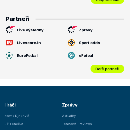
Partneři
Live výsledky
Zprávy
Livescore.in
Sport odds
EuroFotbal
eFotbal
Další partneři
Hráči
Zprávy
Novak Djokovič
Aktuality
Jiří Lehečka
Tenisová Previews