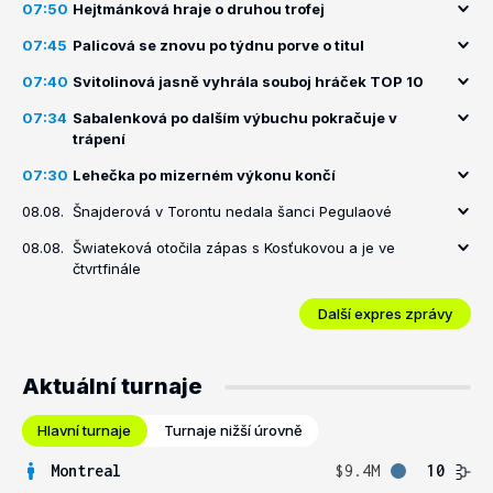
07:50
Hejtmánková hraje o druhou trofej
07:45
Palicová se znovu po týdnu porve o titul
07:40
Svitolinová jasně vyhrála souboj hráček TOP 10
07:34
Sabalenková po dalším výbuchu pokračuje v
trápení
07:30
Lehečka po mizerném výkonu končí
08.08.
Šnajderová v Torontu nedala šanci Pegulaové
08.08.
Šwiateková otočila zápas s Kosťukovou a je ve
čtvrtfinále
Další expres zprávy
Aktuální turnaje
Hlavní turnaje
Turnaje nižší úrovně
Montreal
$9.4M
10