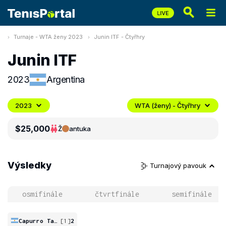
Turnaje - WTA ženy 2023
Junin ITF - Čtyřhry
Junin ITF
2023
Argentina
2023
WTA (ženy) - Čtyřhry
$25,000
Ž
antuka
Výsledky
Turnajový pavouk
osmifinále
čtvrtfinále
semifinále
Capurro Taborda
[1]
2