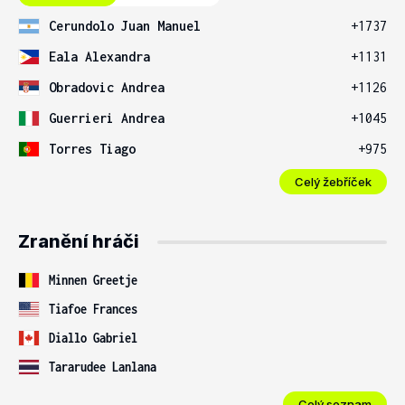
Cerundolo Juan Manuel
+1737
Eala Alexandra
+1131
Obradovic Andrea
+1126
Guerrieri Andrea
+1045
Torres Tiago
+975
Celý žebříček
Zranění hráči
Minnen Greetje
Tiafoe Frances
Diallo Gabriel
Tararudee Lanlana
Celý seznam