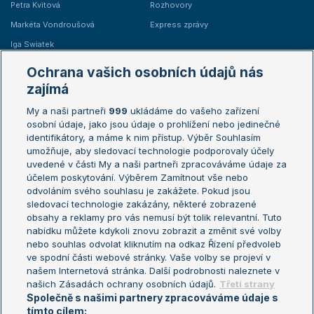
Petra Kvitová
Rozhovory
Markéta Vondroušová
Express zprávy
Iga Swiatek
Marie Bouzková
Ochrana vašich osobních údajů nás
Žebříčky
Kalendář turnajů
zajímá
My a naši partneři
999
ukládáme do vašeho zařízení
Žebříček ATP (muži)
Australian Open
osobní údaje, jako jsou údaje o prohlížení nebo jedinečné
Žebříček WTA (ženy)
French Open
identifikátory, a máme k nim přístup. Výběr Souhlasím
umožňuje, aby sledovací technologie podporovaly účely
Sázkařský žebříček
Wimbledon
uvedené v části My a naši partneři zpracováváme údaje za
US Open
účelem poskytování. Výběrem Zamítnout vše nebo
odvoláním svého souhlasu je zakážete. Pokud jsou
Turnaj mistrů
sledovací technologie zakázány, některé zobrazené
Turnaj mistryň
obsahy a reklamy pro vás nemusí být tolik relevantní. Tuto
Aktualní trendy
nabídku můžete kdykoli znovu zobrazit a změnit své volby
nebo souhlas odvolat kliknutím na odkaz Řízení předvoleb
ve spodní části webové stránky. Vaše volby se projeví v
Fotbalové přestupy
našem Internetová stránka. Další podrobnosti naleznete v
Livesport Daily
našich Zásadách ochrany osobních údajů.
Třetí strany
Společně s našimi partnery zpracováváme údaje s
LS Prague Open
tímto cílem: