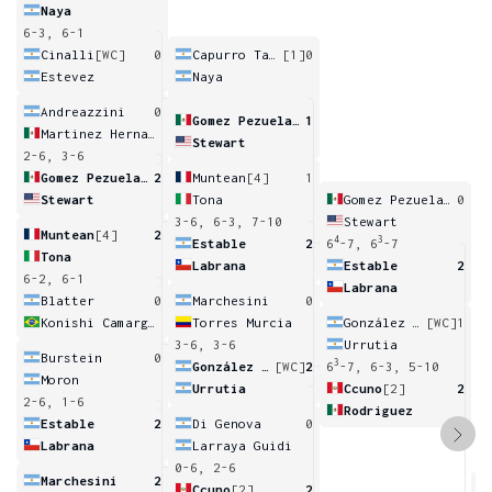
Naya
6-3, 6-1
Cinalli
[WC]
0
Capurro Taborda
[1]
0
Estevez
Naya
Andreazzini
0
Gomez Pezuela Cano
1
Martinez Hernandez
Stewart
2-6, 3-6
Gomez Pezuela Cano
2
Muntean
[4]
1
Stewart
Tona
Gomez Pezuela Cano
0
3-6, 6-3, 7-10
Stewart
Muntean
[4]
2
4
3
Estable
2
6
-7, 6
-7
Tona
Labrana
Estable
2
6-2, 6-1
Labrana
Blatter
0
Marchesini
0
Konishi Camargo Silva
Torres Murcia
González Daniele
[WC]
1
3-6, 3-6
Urrutia
Burstein
0
3
González Daniele
[WC]
2
6
-7, 6-3, 5-10
Moron
Urrutia
Ccuno
[2]
2
2-6, 1-6
Rodriguez
Estable
2
Di Genova
0
Labrana
Larraya Guidi
0-6, 2-6
Marchesini
2
Ccuno
[2]
2