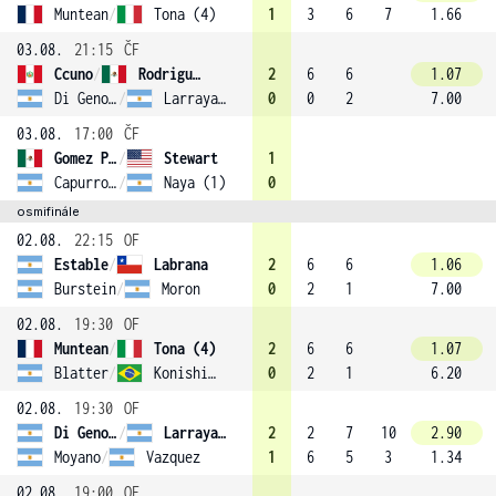
Muntean
/
Tona (4)
1
3
6
7
1.66
03.08.
21:15
ČF
Ccuno
/
Rodriguez (2)
2
6
6
1.07
Di Genova
/
Larraya Guidi
0
0
2
7.00
03.08.
17:00
ČF
Gomez Pezuela Cano
/
Stewart
1
Capurro Taborda
/
Naya (1)
0
osmifinále
02.08.
22:15
OF
Estable
/
Labrana
2
6
6
1.06
Burstein
/
Moron
0
2
1
7.00
02.08.
19:30
OF
Muntean
/
Tona (4)
2
6
6
1.07
Blatter
/
Konishi Camargo Silva
0
2
1
6.20
02.08.
19:30
OF
Di Genova
/
Larraya Guidi
2
2
7
10
2.90
Moyano
/
Vazquez
1
6
5
3
1.34
02.08.
19:00
OF