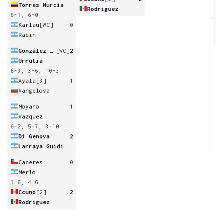
Torres Murcia
Rodriguez
6-1, 6-0
2
Karlau
[WC]
0
Rabin
González Daniele
[WC]
2
Urrutia
6-3, 3-6, 10-3
Ayala
[3]
1
Vangelova
Moyano
1
Vazquez
6-2, 5-7, 3-10
Di Genova
2
Larraya Guidi
Caceres
0
Merlo
1-6, 4-6
Ccuno
[2]
2
Rodriguez