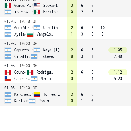
Gomez Pezuela Cano
/
Stewart
2
6
6
Andreazzini
/
Martinez Hernandez
0
2
3
01.08.
19:10
OF
González Daniele
/
Urrutia
2
6
3
10
Ayala
/
Vangelova (3)
1
3
6
3
01.08.
19:00
OF
Capurro Taborda
/
Naya (1)
2
6
6
1.05
Cinalli
/
Estevez
0
3
1
7.40
01.08.
19:00
OF
Ccuno
/
Rodriguez (2)
2
6
6
1.12
Caceres
/
Merlo
0
1
4
5.20
01.08.
17:30
OF
Marchesini
/
Torres Murcia
2
6
6
Karlau
/
Rabin
0
1
0