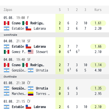
Zápas
S
1
2
3
Kurs
05.08.
19:00
F
Ccuno
/
Rodriguez (2)
2
6
2
10
1.61
Estable
/
Labrana
1
2
6
7
2.20
semifinále
04.08.
21:10
SF
Estable
/
Labrana
2
7
7
1.66
4
3
Gomez Pezuela Cano
/
Stewart
0
6
6
2.10
04.08.
19:40
SF
Ccuno
/
Rodriguez (2)
2
7
3
10
1.14
3
González Daniele
/
Urrutia
1
6
6
5
4.90
čtvrtfinále
03.08.
21:30
ČF
González Daniele
/
Urrutia
2
6
6
1.35
Marchesini
/
Torres Murcia
0
3
3
2.95
03.08.
21:15
ČF
Estable
/
Labrana
2
6
3
10
2.10