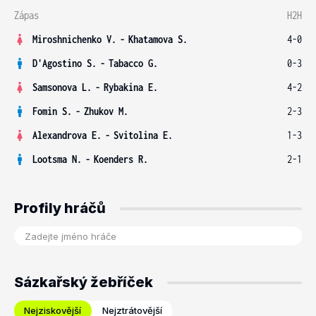
Zápas
H2H
Miroshnichenko V.
-
Khatamova S.
4-0
D'Agostino S.
-
Tabacco G.
0-3
Samsonova L.
-
Rybakina E.
4-2
Fomin S.
-
Zhukov M.
2-3
Alexandrova E.
-
Svitolina E.
1-3
Lootsma N.
-
Koenders R.
2-1
Profily hráčů
Sázkařský žebříček
Nejziskovější
Nejztrátovější