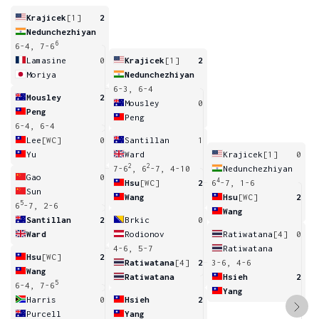
Krajicek
[1]
2
Nedunchezhiyan
6
6-4, 7-6
Lamasine
0
Krajicek
[1]
2
Moriya
Nedunchezhiyan
6-3, 6-4
Mousley
2
Mousley
0
Peng
Peng
6-4, 6-4
Lee
[WC]
0
Santillan
1
Yu
Ward
Krajicek
[1]
0
2
2
7-6
, 6
-7, 4-10
Nedunchezhiyan
Gao
0
4
Hsu
[WC]
2
6
-7, 1-6
Sun
Wang
Hsu
[WC]
2
5
6
-7, 2-6
Wang
Santillan
2
Brkic
0
Ward
Rodionov
Ratiwatana
[4]
0
4-6, 5-7
Ratiwatana
Hsu
[WC]
2
Ratiwatana
[4]
2
3-6, 4-6
Wang
Ratiwatana
Hsieh
2
5
6-4, 7-6
Yang
Harris
0
Hsieh
2
Purcell
Yang