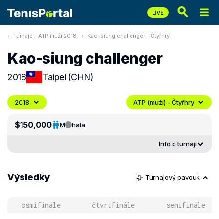
Turnaje - ATP muži 2018
Kao-siung challenger - Čtyřhry
Kao-siung challenger
2018
Taipei (CHN)
2018
ATP (muži) - Čtyřhry
$150,000
M
hala
Info o turnaji
Výsledky
Turnajový pavouk
osmifinále
čtvrtfinále
semifinále