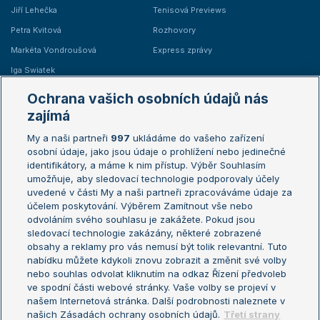
Jiří Lehečka
Tenisová Previews
Petra Kvitová
Rozhovory
Markéta Vondroušová
Express zprávy
Iga Swiatek
Marie Bouzková
Ochrana vašich osobních údajů nás
Žebříčky
Kalendář turnajů
zajímá
My a naši partneři
997
ukládáme do vašeho zařízení
Žebříček ATP (muži)
Australian Open
osobní údaje, jako jsou údaje o prohlížení nebo jedinečné
Žebříček WTA (ženy)
French Open
identifikátory, a máme k nim přístup. Výběr Souhlasím
umožňuje, aby sledovací technologie podporovaly účely
Sázkařský žebříček
Wimbledon
uvedené v části My a naši partneři zpracováváme údaje za
US Open
účelem poskytování. Výběrem Zamítnout vše nebo
odvoláním svého souhlasu je zakážete. Pokud jsou
Turnaj mistrů
sledovací technologie zakázány, některé zobrazené
Turnaj mistryň
obsahy a reklamy pro vás nemusí být tolik relevantní. Tuto
Aktualní trendy
nabídku můžete kdykoli znovu zobrazit a změnit své volby
nebo souhlas odvolat kliknutím na odkaz Řízení předvoleb
ve spodní části webové stránky. Vaše volby se projeví v
Fotbalové přestupy
našem Internetová stránka. Další podrobnosti naleznete v
Livesport Daily
našich Zásadách ochrany osobních údajů.
Třetí strany