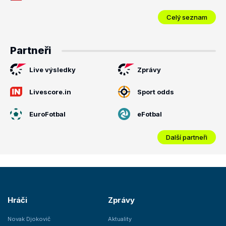
Celý seznam
Partneři
Live výsledky
Zprávy
Livescore.in
Sport odds
EuroFotbal
eFotbal
Další partneři
Hráči
Zprávy
Novak Djokovič
Aktuality