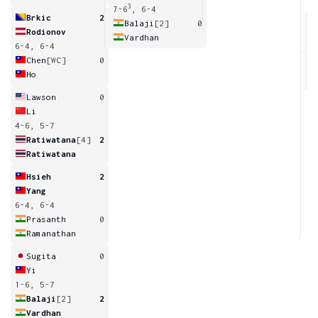
3
7-6
, 6-4
Brkic
2
Balaji
[2]
0
Rodionov
Vardhan
6-4, 6-4
7
Chen
[WC]
0
Ho
Lawson
0
Li
4-6, 5-7
Ratiwatana
[4]
2
Ratiwatana
Hsieh
2
Yang
6-4, 6-4
Prasanth
0
Ramanathan
Sugita
0
Yi
1-6, 5-7
Balaji
[2]
2
Vardhan