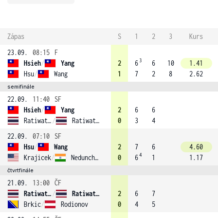
Zápas
S
1
2
3
Kurs
23.09.
08:15
F
3
Hsieh
/
Yang
2
6
6
10
1.41
Hsu
/
Wang
1
7
2
8
2.62
semifinále
22.09.
11:40
SF
Hsieh
/
Yang
2
6
6
Ratiwatana
/
Ratiwatana (4)
0
3
4
22.09.
07:10
SF
Hsu
/
Wang
2
7
6
4.60
4
Krajicek
/
Nedunchezhiyan (1)
0
6
1
1.17
čtvrtfinále
21.09.
13:00
ČF
Ratiwatana
/
Ratiwatana (4)
2
6
7
Brkic
/
Rodionov
0
4
5