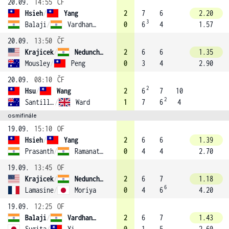
20.09.
14:55
ČF
Hsieh
/
Yang
2
7
6
2.20
3
Balaji
/
Vardhan (2)
0
6
4
1.57
20.09.
13:50
ČF
Krajicek
/
Nedunchezhiyan (1)
2
6
6
1.35
Mousley
/
Peng
0
3
4
2.90
20.09.
08:10
ČF
2
Hsu
/
Wang
2
6
7
10
2
Santillan
/
Ward
1
7
6
4
osmifinále
19.09.
15:10
OF
Hsieh
/
Yang
2
6
6
1.39
Prasanth
/
Ramanathan
0
4
4
2.70
19.09.
13:45
OF
Krajicek
/
Nedunchezhiyan (1)
2
6
7
1.18
6
Lamasine
/
Moriya
0
4
6
4.20
19.09.
12:25
OF
Balaji
/
Vardhan (2)
2
6
7
1.43
Sugita
/
Yi
0
1
5
2.60