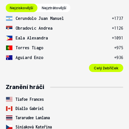
Nejziskovější
Nejztrátovější
Cerundolo Juan Manuel
+1737
Obradovic Andrea
+1126
Eala Alexandra
+1091
Torres Tiago
+975
Aguiard Enzo
+936
Celý žebříček
Zranění hráči
Tiafoe Frances
Diallo Gabriel
Tararudee Lanlana
Siniaková Kateřina