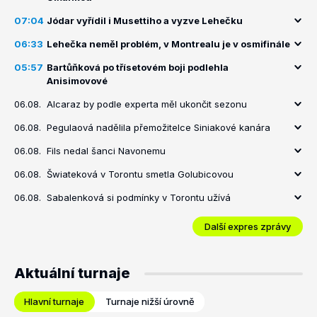
07:04
Jódar vyřídil i Musettiho a vyzve Lehečku
06:33
Lehečka neměl problém, v Montrealu je v osmifinále
05:57
Bartůňková po třísetovém boji podlehla
Anisimovové
06.08.
Alcaraz by podle experta měl ukončit sezonu
06.08.
Pegulaová nadělila přemožitelce Siniakové kanára
06.08.
Fils nedal šanci Navonemu
06.08.
Šwiateková v Torontu smetla Golubicovou
06.08.
Sabalenková si podmínky v Torontu užívá
Další expres zprávy
Aktuální turnaje
Hlavní turnaje
Turnaje nižší úrovně