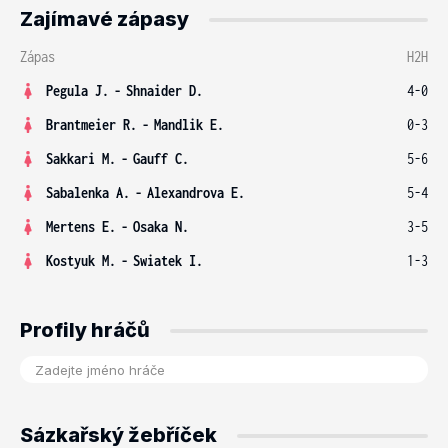
Zajímavé zápasy
Zápas
H2H
Pegula J.
-
Shnaider D.
4-0
Brantmeier R.
-
Mandlik E.
0-3
Sakkari M.
-
Gauff C.
5-6
Sabalenka A.
-
Alexandrova E.
5-4
Mertens E.
-
Osaka N.
3-5
Kostyuk M.
-
Swiatek I.
1-3
Profily hráčů
Sázkařský žebříček