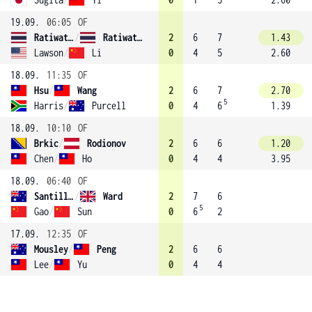
19.09.
06:05
OF
Ratiwatana
/
Ratiwatana (4)
2
6
7
1.43
Lawson
/
Li
0
4
5
2.60
18.09.
11:35
OF
Hsu
/
Wang
2
6
7
2.70
5
Harris
/
Purcell
0
4
6
1.39
18.09.
10:10
OF
Brkic
/
Rodionov
2
6
6
1.20
Chen
/
Ho
0
4
4
3.95
18.09.
06:40
OF
Santillan
/
Ward
2
7
6
5
Gao
/
Sun
0
6
2
17.09.
12:35
OF
Mousley
/
Peng
2
6
6
Lee
/
Yu
0
4
4