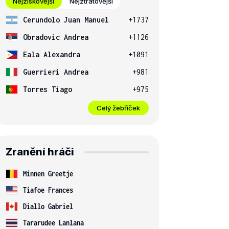
Nejziskovější
Nejztrátovější
Cerundolo Juan Manuel
+1737
Obradovic Andrea
+1126
Eala Alexandra
+1091
Guerrieri Andrea
+981
Torres Tiago
+975
Celý žebříček
Zranění hráči
Minnen Greetje
Tiafoe Frances
Diallo Gabriel
Tararudee Lanlana