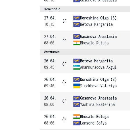
semifinále
27.04.
Doroshina Olga (3)
SF
10:15
Betova Margarita
27.04.
Gasanova Anastasia
SF
08:00
Bhosale Rutuja
čtvrtfinále
26.04.
Betova Margarita
ČF
09:45
Amanmuradova Akgul
26.04.
Doroshina Olga (3)
ČF
09:40
Strakhova Valeriya
26.04.
Gasanova Anastasia
ČF
08:00
Yashina Ekaterina
26.04.
Bhosale Rutuja
ČF
08:00
Lansere Sofya