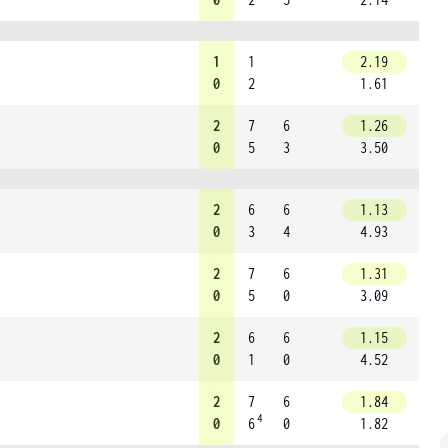
1
1
2.19
0
2
1.61
2
7
6
1.26
0
5
3
3.50
2
6
6
1.13
0
3
4
4.93
2
7
6
1.31
0
5
0
3.09
2
6
6
1.15
0
1
0
4.52
2
7
6
1.84
4
0
6
0
1.82