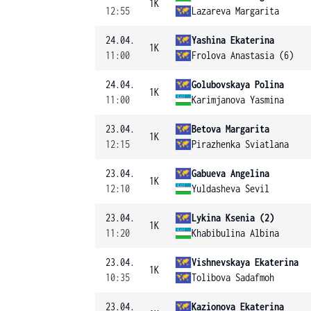
1K
12:55
Lazareva Margarita
24.04.
Yashina Ekaterina
1K
11:00
Frolova Anastasia (6)
24.04.
Golubovskaya Polina
1K
11:00
Karimjanova Yasmina
23.04.
Betova Margarita
1K
12:15
Pirazhenka Sviatlana
23.04.
Gabueva Angelina
1K
12:10
Yuldasheva Sevil
23.04.
Lykina Ksenia (2)
1K
11:20
Khabibulina Albina
23.04.
Vishnevskaya Ekaterina
1K
10:35
Tolibova Sadafmoh
23.04.
Kazionova Ekaterina