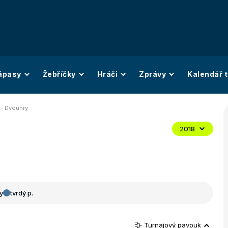
ápasy
Žebříčky
Hráči
Zprávy
Kalendář t
 - Dvouhry
2018
y
tvrdý p.
Turnajový pavouk