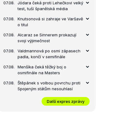
07.08.
Jódara čeká proti Lehečkovi velký
test, tuší španělská média
07.08.
Knutsonová si zahraje ve Varšavě
o titul
07.08.
Alcaraz se Sinnerem prokazují
svoji výjimečnost
07.08.
Valdmannová po osmi zápasech
padla, končí v semifinále
07.08.
Menšíka čeká těžký boj o
osmifinále na Masters
07.08.
Štěpánek s volbou povrchu proti
Spojeným státům nesouhlasí
Další expres zprávy