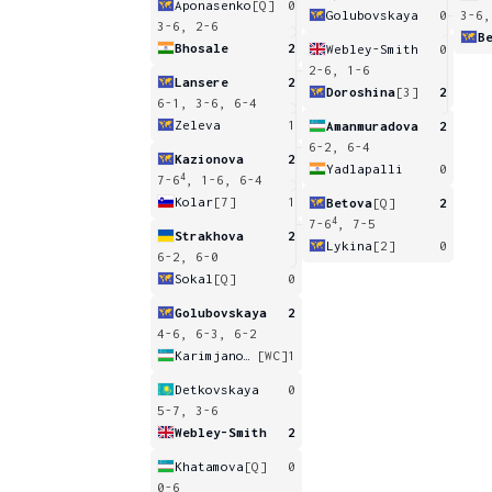
Aponasenko
[Q]
0
Golubovskaya
0
3-6,
3-6, 2-6
B
Bhosale
2
Webley-Smith
0
2-6, 1-6
Lansere
2
Doroshina
[3]
2
6-1, 3-6, 6-4
Zeleva
1
Amanmuradova
2
6-2, 6-4
Kazionova
2
Yadlapalli
0
4
7-6
, 1-6, 6-4
Kolar
[7]
1
Betova
[Q]
2
4
7-6
, 7-5
Strakhova
2
Lykina
[2]
0
6-2, 6-0
Sokal
[Q]
0
Golubovskaya
2
4-6, 6-3, 6-2
Karimjanova
[WC]
1
Detkovskaya
0
5-7, 3-6
Webley-Smith
2
Khatamova
[Q]
0
0-6