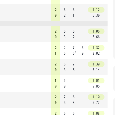
2
6
6
1.12
0
2
1
5.30
2
6
6
1.06
0
3
2
6.66
2
2
7
6
1.32
5
1
6
6
0
3.02
2
6
7
1.30
0
3
5
3.14
1
6
1.01
0
0
9.85
2
7
6
1.10
0
5
3
5.77
2
6
6
1.08