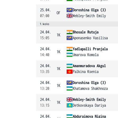
25.04.
Doroshina Olga (3)
OF
07:00
Webley-Smith Emily
1. kolo
24.04.
Bhosale Rutuja
1K
15:05
Aponasenko Vasilisa
24.04.
Yadlapalli Pranjala
1K
14:40
Umarova Komola
24.04.
Amanmuradova Akgul
1K
13:35
Palkina Ksenia
24.04.
Doroshina Olga (3)
1K
13:20
Khatamova Shakhnoza
24.04.
Webley-Smith Emily
1K
13:15
Detkovskaya Dariya
24.04.
Abduraimova Nigina