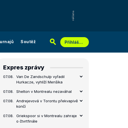
urnajů
Soutěž
Přihlášení
Expres zprávy
07.08.
Van De Zandschulp vyřadil
Hurkacze, vyhlíží Menšíka
07.08.
Shelton v Montrealu nezaváhal
07.08.
Andrejevová v Torontu překvapivě
končí
07.08.
Griekspoor si v Montrealu zahraje
o čtvrtfinále