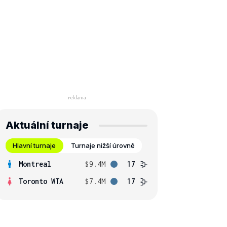
Aktuální turnaje
Hlavní turnaje
Turnaje nižší úrovně
Montreal
$9.4M
17
Toronto WTA
$7.4M
17