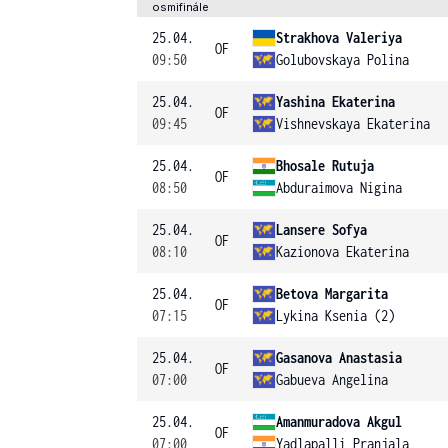
osmifinále
25.04.
Strakhova Valeriya
OF
09:50
Golubovskaya Polina
25.04.
Yashina Ekaterina
OF
09:45
Vishnevskaya Ekaterina
25.04.
Bhosale Rutuja
OF
08:50
Abduraimova Nigina
25.04.
Lansere Sofya
OF
08:10
Kazionova Ekaterina
25.04.
Betova Margarita
OF
07:15
Lykina Ksenia (2)
25.04.
Gasanova Anastasia
OF
07:00
Gabueva Angelina
25.04.
Amanmuradova Akgul
OF
07:00
Yadlapalli Pranjala