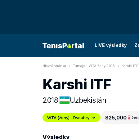
LIVE výsledky
Z
Hlavní stránka
Turnaje - WTA ženy 2018
Karshi ITF
Karshi ITF
2018
Uzbekistán
$25,000
WTA (ženy) - Dvouhry
žen
Výsledky