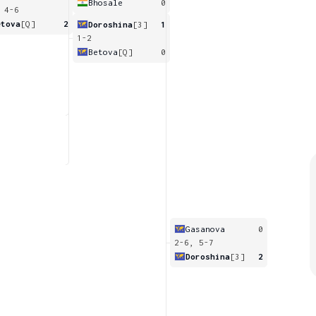
Bhosale
0
 4-6
etova
[Q]
2
Doroshina
[3]
1
1-2
Betova
[Q]
0
Gasanova
0
2-6, 5-7
Doroshina
[3]
2