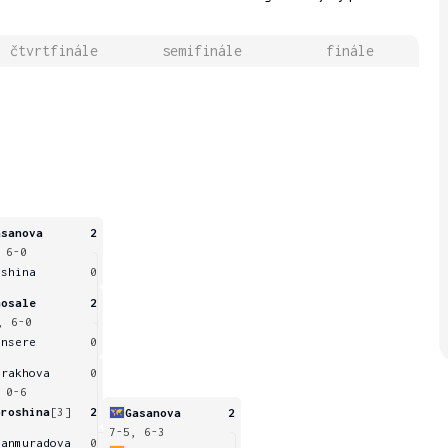
čtvrtfinále
semifinále
finále
asanova
2
 6-0
ashina
0
hosale
2
, 6-0
ansere
0
trakhova
0
 0-6
oroshina
[3]
2
Gasanova
2
7-5, 6-3
manmuradova
0