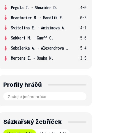
Pegula J.
-
Shnaider D.
4-0
Brantmeier R.
-
Mandlik E.
0-3
Svitolina E.
-
Anisimova A.
4-1
Sakkari M.
-
Gauff C.
5-6
Sabalenka A.
-
Alexandrova E.
5-4
Mertens E.
-
Osaka N.
3-5
Profily hráčů
Sázkařský žebříček