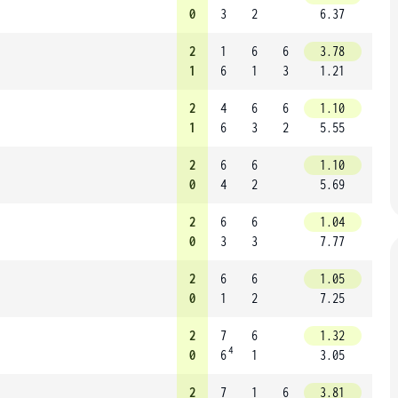
0
3
2
6.37
2
1
6
6
3.78
1
6
1
3
1.21
2
4
6
6
1.10
1
6
3
2
5.55
2
6
6
1.10
0
4
2
5.69
2
6
6
1.04
0
3
3
7.77
2
6
6
1.05
0
1
2
7.25
2
7
6
1.32
4
0
6
1
3.05
2
7
1
6
3.81