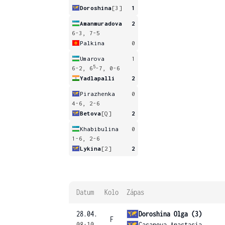
Doroshina
[3]
1
Amanmuradova
2
6-3, 7-5
Palkina
0
Umarova
1
5
6-2, 6
-7, 0-6
Yadlapalli
2
Pirazhenka
0
4-6, 2-6
Betova
[Q]
2
Khabibulina
0
1-6, 2-6
Lykina
[2]
2
Datum
Kolo
Zápas
28.04.
Doroshina Olga (3)
F
08:10
Gasanova Anastasia