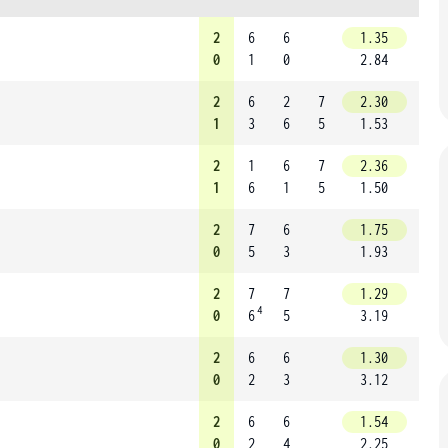
2
6
6
1.35
0
1
0
2.84
2
6
2
7
2.30
1
3
6
5
1.53
2
1
6
7
2.36
1
6
1
5
1.50
2
7
6
1.75
0
5
3
1.93
2
7
7
1.29
4
0
6
5
3.19
2
6
6
1.30
0
2
3
3.12
2
6
6
1.54
0
2
4
2.25