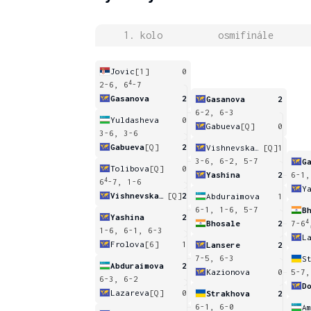
1. kolo
osmifinále
Jovic
[1]
0
4
2-6, 6
-7
Gasanova
2
Gasanova
2
6-2, 6-3
Yuldasheva
0
Gabueva
[Q]
0
3-6, 3-6
Gabueva
[Q]
2
Vishnevskaya
[Q]
1
3-6, 6-2, 5-7
G
Tolibova
[Q]
0
Yashina
2
6-1,
4
6
-7, 1-6
Y
Vishnevskaya
[Q]
2
Abduraimova
1
6-1, 1-6, 5-7
B
Yashina
2
4
Bhosale
2
7-6
1-6, 6-1, 6-3
L
Frolova
[6]
1
Lansere
2
7-5, 6-3
S
Abduraimova
2
Kazionova
0
5-7,
6-3, 6-2
D
Lazareva
[Q]
0
Strakhova
2
6-1, 6-0
A