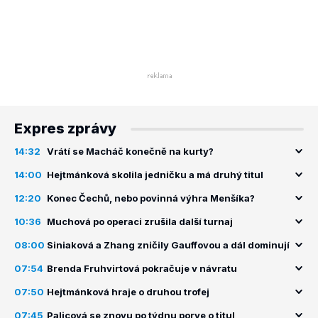
Expres zprávy
14:32
Vrátí se Macháč konečně na kurty?
14:00
Hejtmánková skolila jedničku a má druhý titul
12:20
Konec Čechů, nebo povinná výhra Menšíka?
10:36
Muchová po operaci zrušila další turnaj
08:00
Siniaková a Zhang zničily Gauffovou a dál dominují
07:54
Brenda Fruhvirtová pokračuje v návratu
07:50
Hejtmánková hraje o druhou trofej
07:45
Palicová se znovu po týdnu porve o titul