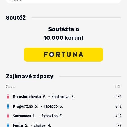
Soutěž
Soutěžte o
10.000 korun!
Zajímavé zápasy
Zápas
H2H
Miroshnichenko V.
-
Khatamova S.
4-0
D'Agostino S.
-
Tabacco G.
0-3
Samsonova L.
-
Rybakina E.
4-2
Fomin S.
-
Zhukov M.
2-3