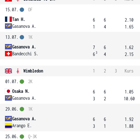
15.07.
OF
Tan H.
6
6
2.10
Gasanova A.
1
4
1.65
13.07.
1K
Gasanova A.
7
6
1.62
3
Bandecchi S.
6
4
2.15
Wimbledon
1
2
3
Kurs
01.07.
2K
Osaka N.
6
6
1.05
Gasanova A.
3
2
10.60
29.06.
1K
Gasanova A.
6
6
1.92
Arango E.
3
1
1.88
25.06.
Q-3K