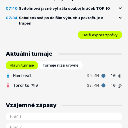
07:40
Svitolinová jasně vyhrála souboj hráček TOP 10
07:34
Sabalenková po dalším výbuchu pokračuje v
trápení
Další expres zprávy
Aktuální turnaje
Hlavní turnaje
Turnaje nižší úrovně
Montreal
$9.4M
10
Toronto WTA
$7.4M
10
Vzájemné zápasy