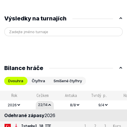
Výsledky na turnajích
Bilance hráče
Dvouhra
Čtyřhra
Smíšené čtyřhry
Rok
Celkem
Antuka
Tvrdý p.
H
22/14
2026
8/8
9/4
Odehrané zápasy
2026
Istanbul 10 ITF
1
2
3
Kurs