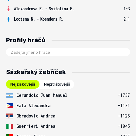
Alexandrova E.
-
Svitolina E.
1-3
Lootsma N.
-
Koenders R.
2-1
Profily hráčů
Sázkařský žebříček
Nejziskovější
Nejztrátovější
Cerundolo Juan Manuel
+1737
Eala Alexandra
+1131
Obradovic Andrea
+1126
Guerrieri Andrea
+1045