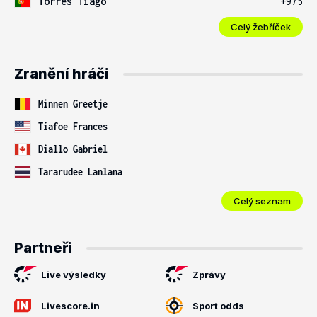
Torres Tiago
+975
Celý žebříček
Zranění hráči
Minnen Greetje
Tiafoe Frances
Diallo Gabriel
Tararudee Lanlana
Celý seznam
Partneři
Live výsledky
Zprávy
Livescore.in
Sport odds