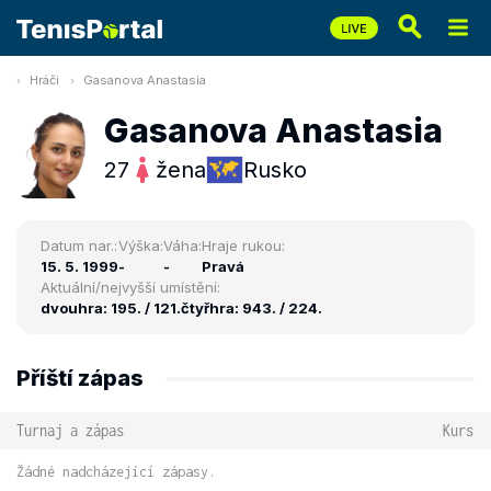
Hráči
Gasanova Anastasia
Gasanova Anastasia
27
žena
Rusko
Datum nar.:
Výška:
Váha:
Hraje rukou:
15. 5. 1999
-
-
Pravá
Aktuální/nejvyšší umístění:
dvouhra: 195. / 121.
čtyřhra: 943. / 224.
Příští zápas
Turnaj a zápas
Kurs
Žádné nadcházející zápasy.