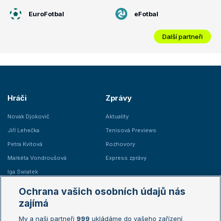
EuroFotbal
eFotbal
Další partneři
Hráči
Zprávy
Novak Djokovič
Aktuality
Jiří Lehečka
Tenisová Previews
Petra Kvitová
Rozhovory
Markéta Vondroušová
Express zprávy
Iga Swiatek
Marie Bouzková
Ochrana vašich osobních údajů nás
Žebříčky
Kalendář turnajů
zajímá
My a naši partneři
999
ukládáme do vašeho zařízení
Žebříček ATP (muži)
Australian Open