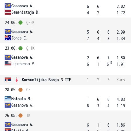
Gasanova A.
6
6
2.02
Semenistaja D.
4
2
1.72
24.06.
Q-2K
Gasanova A.
5
6
6
2.90
Jones E.
7
4
3
1.34
23.06.
Q-1K
Gasanova A.
2
6
7
1.80
10
Lepchenko V.
6
1
6
1.91
Kursumlijska Banja 3 ITF
1
2
3
Kurs
28.05.
OF
Matoula M.
1
6
6
4.03
Gasanova A.
6
3
4
1.19
26.05.
1K
Gasanova A.
6
1
6
1.86
Ristic M.