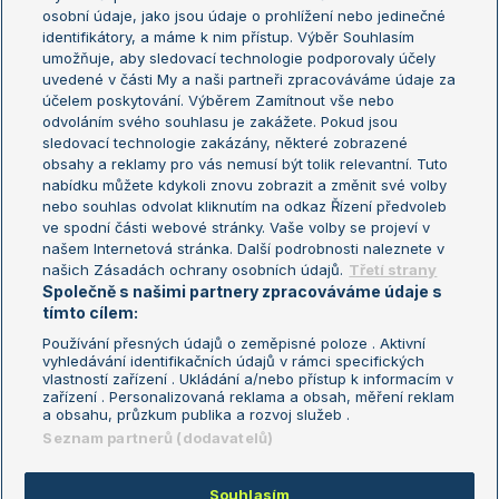
osobní údaje, jako jsou údaje o prohlížení nebo jedinečné
Žebříček WTA (ženy)
French Open
identifikátory, a máme k nim přístup. Výběr Souhlasím
umožňuje, aby sledovací technologie podporovaly účely
Sázkařský žebříček
Wimbledon
uvedené v části My a naši partneři zpracováváme údaje za
US Open
účelem poskytování. Výběrem Zamítnout vše nebo
odvoláním svého souhlasu je zakážete. Pokud jsou
Turnaj mistrů
sledovací technologie zakázány, některé zobrazené
Turnaj mistryň
obsahy a reklamy pro vás nemusí být tolik relevantní. Tuto
Aktualní trendy
nabídku můžete kdykoli znovu zobrazit a změnit své volby
nebo souhlas odvolat kliknutím na odkaz Řízení předvoleb
ve spodní části webové stránky. Vaše volby se projeví v
Fotbalové přestupy
našem Internetová stránka. Další podrobnosti naleznete v
Livesport Daily
našich Zásadách ochrany osobních údajů.
Třetí strany
Společně s našimi partnery zpracováváme údaje s
LS Prague Open
tímto cílem:
Používání přesných údajů o zeměpisné poloze . Aktivní
vyhledávání identifikačních údajů v rámci specifických
vlastností zařízení . Ukládání a/nebo přístup k informacím v
Podmínky užití
Nastavení soukromí
zařízení . Personalizovaná reklama a obsah, měření reklam
GDPR a žurnalistika
Reklama
a obsahu, průzkum publika a rozvoj služeb .
Informace o zpracování osobních
Kontakt
Seznam partnerů (dodavatelů)
údajů
Tiráž
Souhlasím