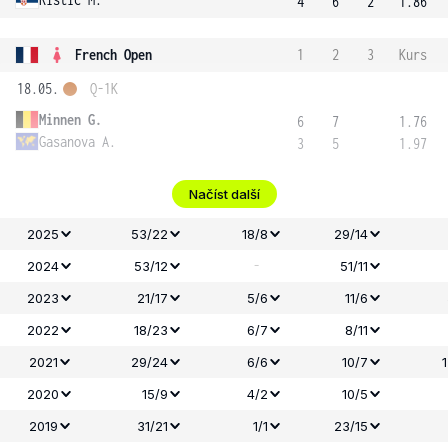
4
6
2
1.86
French Open
1
2
3
Kurs
18.05.
Q-1K
Minnen G.
6
7
1.76
Gasanova A.
3
5
1.97
Načíst další
2025
53/22
18/8
29/14
-
2024
53/12
51/11
2023
21/17
5/6
11/6
2022
18/23
6/7
8/11
2021
29/24
6/6
10/7
2020
15/9
4/2
10/5
2019
31/21
1/1
23/15