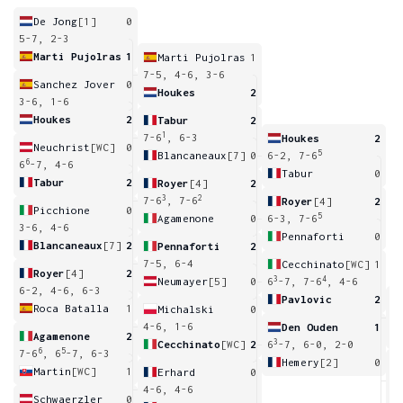
De Jong
[1]
0
5-7, 2-3
Marti Pujolras
1
Marti Pujolras
1
7-5, 4-6, 3-6
Sanchez Jover
0
Houkes
2
3-6, 1-6
Houkes
2
Tabur
2
1
7-6
, 6-3
Houkes
2
Neuchrist
[WC]
0
5
Blancaneaux
[7]
0
6-2, 7-6
6
6
-7, 4-6
Tabur
0
Tabur
2
Royer
[4]
2
3
2
7-6
, 7-6
Royer
[4]
2
Picchione
0
5
Agamenone
0
6-3, 7-6
3-6, 4-6
Pennaforti
0
Blancaneaux
[7]
2
Pennaforti
2
7-5, 6-4
Cecchinato
[WC]
1
Royer
[4]
2
3
4
Neumayer
[5]
0
6
-7, 7-6
, 4-6
6-2, 4-6, 6-3
Pavlovic
2
Roca Batalla
1
Michalski
0
7
6
4-6, 1-6
Den Ouden
1
Agamenone
2
3
Cecchinato
[WC]
2
6
-7, 6-0, 2-0
6
5
7-6
, 6
-7, 6-3
Hemery
[2]
0
Martin
[WC]
1
Erhard
0
3
4-6, 4-6
Schwaerzler
0