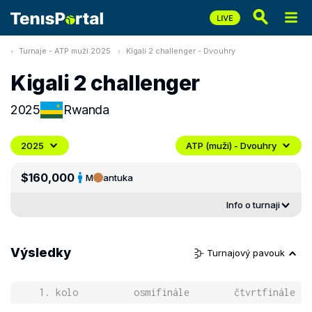
Turnaje - ATP muži 2025
Kigali 2 challenger - Dvouhry
Kigali 2 challenger
2025
Rwanda
2025
ATP (muži) - Dvouhry
$160,000
M
antuka
Info o turnaji
Výsledky
Turnajový pavouk
1. kolo
osmifinále
čtvrtfinále