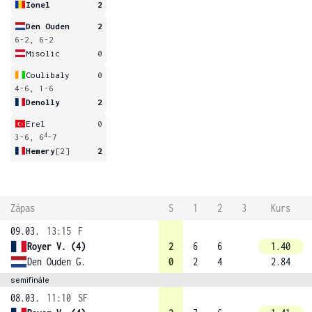
Ionel
2
Den Ouden
2
6-2, 6-2
Misolic
0
Coulibaly
0
4-6, 1-6
Denolly
2
Erel
0
4
3-6, 6
-7
Hemery
[2]
2
Zápas
S
1
2
3
Kurs
09.03.
13:15
F
Royer V. (4)
2
6
6
1.40
Den Ouden G.
0
2
4
2.84
semifinále
08.03.
11:10
SF