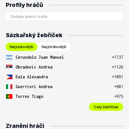
Profily hráčů
Sázkařský žebříček
Nejziskovější
Nejztrátovější
Cerundolo Juan Manuel
+1737
Obradovic Andrea
+1126
Eala Alexandra
+1091
Guerrieri Andrea
+981
Torres Tiago
+975
Celý žebříček
Zranění hráči