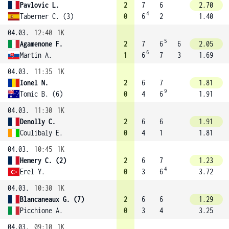
Pavlovic L.
2
7
6
2.70
4
Taberner C. (3)
0
6
2
1.40
04.03.
12:40
1K
5
Agamenone F.
2
7
6
6
2.05
6
Martin A.
1
6
7
3
1.69
04.03.
11:35
1K
Ionel N.
2
6
7
1.81
9
Tomic B. (6)
0
4
6
1.91
04.03.
11:30
1K
Denolly C.
2
6
6
1.91
Coulibaly E.
0
4
1
1.81
04.03.
10:45
1K
Hemery C. (2)
2
6
7
1.23
4
Erel Y.
0
3
6
3.72
04.03.
10:30
1K
Blancaneaux G. (7)
2
6
6
1.29
Picchione A.
0
3
4
3.25
04.03.
09:10
1K