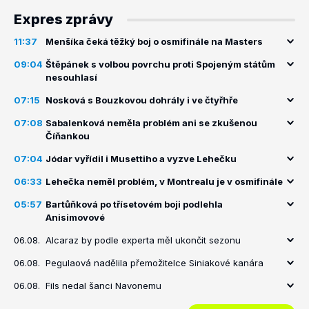
Expres zprávy
11:37
Menšíka čeká těžký boj o osmifinále na Masters
09:04
Štěpánek s volbou povrchu proti Spojeným státům
nesouhlasí
07:15
Nosková s Bouzkovou dohrály i ve čtyřhře
07:08
Sabalenková neměla problém ani se zkušenou
Číňankou
07:04
Jódar vyřídil i Musettiho a vyzve Lehečku
06:33
Lehečka neměl problém, v Montrealu je v osmifinále
05:57
Bartůňková po třísetovém boji podlehla
Anisimovové
06.08.
Alcaraz by podle experta měl ukončit sezonu
06.08.
Pegulaová nadělila přemožitelce Siniakové kanára
06.08.
Fils nedal šanci Navonemu