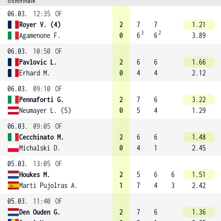
osmifinále
06.03.
12:35
OF
Royer V. (4)
2
7
7
1.21
3
2
Agamenone F.
0
6
6
3.89
06.03.
10:50
OF
Pavlovic L.
2
6
6
1.66
Erhard M.
0
4
4
2.12
06.03.
09:10
OF
Pennaforti G.
2
7
6
3.22
Neumayer L. (5)
0
5
4
1.29
06.03.
09:05
OF
Cecchinato M.
2
6
6
1.48
Michalski D.
0
4
1
2.45
05.03.
13:05
OF
Houkes M.
2
5
6
6
1.51
Marti Pujolras A.
1
7
4
3
2.42
05.03.
11:40
OF
Den Ouden G.
2
7
6
1.36