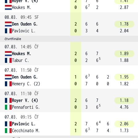
Royer V. (4)
2
7
6
1.41
7
Houkes M.
0
6
2
2.87
08.03.
09:45
SF
Den Ouden G.
2
6
6
1.78
Pavlovic L.
0
3
4
2.04
čtvrtfinále
07.03.
14:05
ČF
Houkes M.
2
6
7
1.89
5
Tabur C.
0
2
6
1.88
07.03.
11:50
ČF
3
Den Ouden G.
1
6
6
2
1.95
Hemery C. (2)
0
7
0
0
1.82
07.03.
11:10
ČF
Royer V. (4)
2
6
7
1.18
5
Pennaforti G.
0
3
6
4.76
07.03.
09:15
ČF
4
Pavlovic L.
2
7
6
6
2.06
3
Cecchinato M.
1
6
7
4
1.73