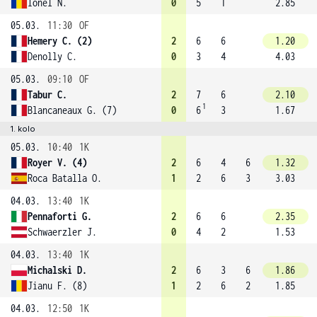
Ionel N.
0
5
1
2.85
05.03.
11:30
OF
Hemery C. (2)
2
6
6
1.20
Denolly C.
0
3
4
4.03
05.03.
09:10
OF
Tabur C.
2
7
6
2.10
1
Blancaneaux G. (7)
0
6
3
1.67
1. kolo
05.03.
10:40
1K
Royer V. (4)
2
6
4
6
1.32
Roca Batalla O.
1
2
6
3
3.03
04.03.
13:40
1K
Pennaforti G.
2
6
6
2.35
Schwaerzler J.
0
4
2
1.53
04.03.
13:40
1K
Michalski D.
2
6
3
6
1.86
Jianu F. (8)
1
2
6
2
1.85
04.03.
12:50
1K