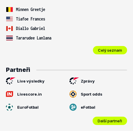
Minnen Greetje
Tiafoe Frances
Diallo Gabriel
Tararudee Lanlana
Celý seznam
Partneři
Live výsledky
Zprávy
Livescore.in
Sport odds
EuroFotbal
eFotbal
Další partneři