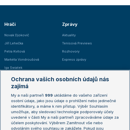
Hráči
Zprávy
Novak Djokovič
Aktuality
Jiří Lehečka
Tenisová Previews
Petra Kvitová
Rozhovory
Markéta Vondroušová
Express zprávy
Iga Swiatek
Marie Bouzková
Ochrana vašich osobních údajů nás
Žebříčky
Kalendář turnajů
zajímá
My a naši partneři
999
ukládáme do vašeho zařízení
Žebříček ATP (muži)
Australian Open
osobní údaje, jako jsou údaje o prohlížení nebo jedinečné
Žebříček WTA (ženy)
French Open
identifikátory, a máme k nim přístup. Výběr Souhlasím
umožňuje, aby sledovací technologie podporovaly účely
Sázkařský žebříček
Wimbledon
uvedené v části My a naši partneři zpracováváme údaje za
US Open
účelem poskytování. Výběrem Zamítnout vše nebo
odvoláním svého souhlasu je zakážete. Pokud jsou
Turnaj mistrů