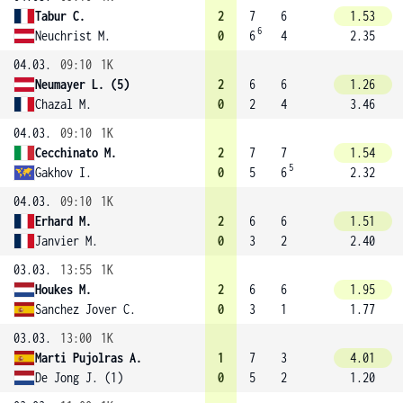
Tabur C.
2
7
6
1.53
6
Neuchrist M.
0
6
4
2.35
04.03.
09:10
1K
Neumayer L. (5)
2
6
6
1.26
Chazal M.
0
2
4
3.46
04.03.
09:10
1K
Cecchinato M.
2
7
7
1.54
5
Gakhov I.
0
5
6
2.32
04.03.
09:10
1K
Erhard M.
2
6
6
1.51
Janvier M.
0
3
2
2.40
03.03.
13:55
1K
Houkes M.
2
6
6
1.95
Sanchez Jover C.
0
3
1
1.77
03.03.
13:00
1K
Marti Pujolras A.
1
7
3
4.01
De Jong J. (1)
0
5
2
1.20