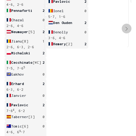
Pavlovic
2
4-6, 2-6
Pennaforti
2
Ionel
0
5-7, 1-6
Chazal
0
Den Ouden
2
2-6, 4-6
Neumayer
[5]
2
Denolly
0
3-6, 4-6
Jianu
[8]
1
Hemery
[2]
2
2-6, 6-3, 2-6
Michalski
2
Cecchinato
[WC]
2
5
7-5, 7-6
Gakhov
0
Erhard
2
6-3, 6-2
Janvier
0
Pavlovic
2
4
7-6
, 6-2
Taberner
[3]
0
Tomic
[6]
0
9
4-6, 6
-7