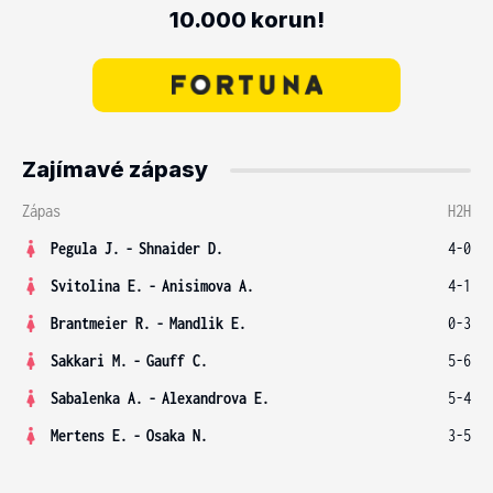
10.000 korun!
Zajímavé zápasy
Zápas
H2H
Pegula J.
-
Shnaider D.
4-0
Svitolina E.
-
Anisimova A.
4-1
Brantmeier R.
-
Mandlik E.
0-3
Sakkari M.
-
Gauff C.
5-6
Sabalenka A.
-
Alexandrova E.
5-4
Mertens E.
-
Osaka N.
3-5