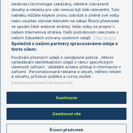
sledovací technologie zakázány, některé zobrazené
Turnaj mistryň
obsahy a reklamy pro vás nemusí být tolik relevantní. Tuto
Aktualní trendy
nabídku můžete kdykoli znovu zobrazit a změnit své volby
nebo souhlas odvolat kliknutím na odkaz Řízení předvoleb
ve spodní části webové stránky. Vaše volby se projeví v
Fotbalové přestupy
našem Internetová stránka. Další podrobnosti naleznete v
Livesport Daily
našich Zásadách ochrany osobních údajů.
Třetí strany
Společně s našimi partnery zpracováváme údaje s
LS Prague Open
tímto cílem:
Používání přesných údajů o zeměpisné poloze . Aktivní
vyhledávání identifikačních údajů v rámci specifických
vlastností zařízení . Ukládání a/nebo přístup k informacím v
Podmínky užití
Nastavení soukromí
zařízení . Personalizovaná reklama a obsah, měření reklam
GDPR a žurnalistika
Reklama
a obsahu, průzkum publika a rozvoj služeb .
Informace o zpracování osobních
Kontakt
Seznam partnerů (dodavatelů)
údajů
Tiráž
Souhlasím
Copyright © 2008-2026 TenisPortal.cz. Využíváme zpravodajství ČTK.
Zamítnout vše
Řízení předvoleb