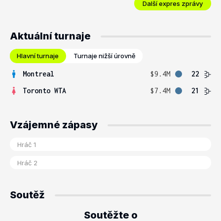
Další expres zprávy
Aktuální turnaje
Hlavní turnaje
Turnaje nižší úrovně
Montreal
$9.4M
22
Toronto WTA
$7.4M
21
Vzájemné zápasy
Soutěž
Soutěžte o