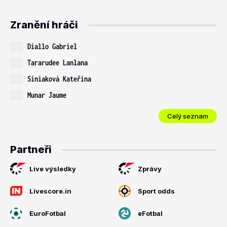
Zranění hráči
Diallo Gabriel
Tararudee Lanlana
Siniaková Kateřina
Munar Jaume
Celý seznam
Partneři
Live výsledky
Zprávy
Livescore.in
Sport odds
EuroFotbal
eFotbal