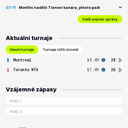
07:11
Monfils nadělil Tienovi kanára, přesto padl
Další expres zprávy
Aktuální turnaje
Hlavní turnaje
Turnaje nižší úrovně
Montreal
$9.4M
28
Toronto WTA
$7.4M
26
Vzájemné zápasy