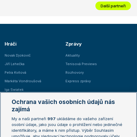
Další partneři
Hráči
Zprávy
Novak Djokovič
Aktuality
Jiří Lehečka
Tenisová Previews
Petra Kvitová
Rozhovory
Markéta Vondroušová
Express zprávy
Iga Swiatek
Marie Bouzková
Ochrana vašich osobních údajů nás
Žebříčky
Kalendář turnajů
zajímá
My a naši partneři
997
ukládáme do vašeho zařízení
Žebříček ATP (muži)
Australian Open
osobní údaje, jako jsou údaje o prohlížení nebo jedinečné
Žebříček WTA (ženy)
French Open
identifikátory, a máme k nim přístup. Výběr Souhlasím
umožňuje, aby sledovací technologie podporovaly účely
Sázkařský žebříček
Wimbledon