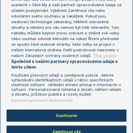
uvedené v části My a naši partneři zpracováváme údaje za
US Open
účelem poskytování. Výběrem Zamítnout vše nebo
odvoláním svého souhlasu je zakážete. Pokud jsou
Turnaj mistrů
sledovací technologie zakázány, některé zobrazené
Turnaj mistryň
obsahy a reklamy pro vás nemusí být tolik relevantní. Tuto
Aktualní trendy
nabídku můžete kdykoli znovu zobrazit a změnit své volby
nebo souhlas odvolat kliknutím na odkaz Řízení předvoleb
ve spodní části webové stránky. Vaše volby se projeví v
Fotbalové přestupy
našem Internetová stránka. Další podrobnosti naleznete v
Livesport Daily
našich Zásadách ochrany osobních údajů.
Třetí strany
Společně s našimi partnery zpracováváme údaje s
LS Prague Open
tímto cílem:
Používání přesných údajů o zeměpisné poloze . Aktivní
vyhledávání identifikačních údajů v rámci specifických
vlastností zařízení . Ukládání a/nebo přístup k informacím v
Podmínky užití
Nastavení soukromí
zařízení . Personalizovaná reklama a obsah, měření reklam
GDPR a žurnalistika
Reklama
a obsahu, průzkum publika a rozvoj služeb .
Informace o zpracování osobních
Kontakt
Seznam partnerů (dodavatelů)
údajů
Tiráž
Souhlasím
Copyright © 2008-2026 TenisPortal.cz. Využíváme zpravodajství ČTK.
Zamítnout vše