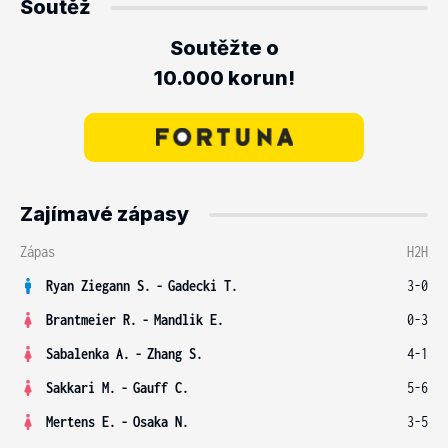
Soutěž
Soutěžte o
10.000 korun!
Zajímavé zápasy
Zápas
H2H
Ryan Ziegann S.
-
Gadecki T.
3-0
Brantmeier R.
-
Mandlik E.
0-3
Sabalenka A.
-
Zhang S.
4-1
Sakkari M.
-
Gauff C.
5-6
Mertens E.
-
Osaka N.
3-5