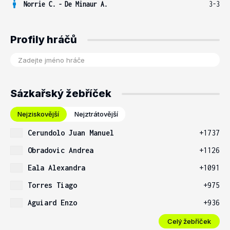
Norrie C.
-
De Minaur A.
3-3
Profily hráčů
Sázkařský žebříček
Nejziskovější
Nejztrátovější
Cerundolo Juan Manuel
+1737
Obradovic Andrea
+1126
Eala Alexandra
+1091
Torres Tiago
+975
Aguiard Enzo
+936
Celý žebříček