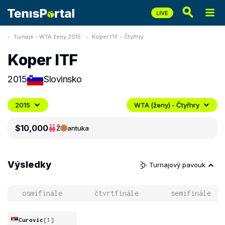
Turnaje - WTA ženy 2015
Koper ITF - Čtyřhry
Koper ITF
2015
Slovinsko
2015
WTA (ženy) - Čtyřhry
$10,000
Ž
antuka
Výsledky
Turnajový pavouk
osmifinále
čtvrtfinále
semifinále
Curovic
[1]