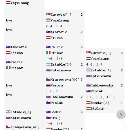
Vogelsang
Curovic
[1]
2
bye
Vogelsang
6-4, 6-4
bye
Ambrozic
0
Friess
Ambrozic
Palcic
0
Friess
Pribaz
Curovic
[1]
0
1-6, 2-6
Vogelsang
Palcic
Estable
[3]
2
4-6, 5-7
Pribaz
Kotelesova
Estable
[3]
2
Kotelesova
Kramperova
[WC]
0
bye
Perosa
Jablonovska
2
1-6, 0-6
Pislak
bye
Jablonovska
2
2-6, 6-3, 10-8
Pislak
Bondar
[2]
1
Stolmar
Estable
[3]
Godec
0
Kotelesova
Kralj
1-6, 1-6
Kramperova
[WC]
Bondar
[2]
2