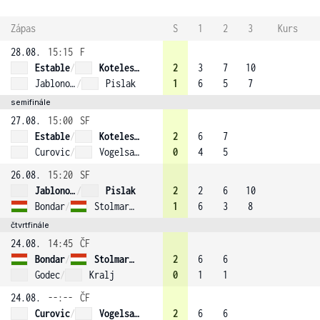
Zápas
S
1
2
3
Kurs
28.08.
15:15
F
Estable
/
Kotelesova (3)
2
3
7
10
Jablonovska
/
Pislak
1
6
5
7
semifinále
27.08.
15:00
SF
Estable
/
Kotelesova (3)
2
6
7
Curovic
/
Vogelsang (1)
0
4
5
26.08.
15:20
SF
Jablonovska
/
Pislak
2
2
6
10
Bondar
/
Stolmar (2)
1
6
3
8
čtvrtfinále
24.08.
14:45
ČF
Bondar
/
Stolmar (2)
2
6
6
Godec
/
Kralj
0
1
1
24.08.
--:--
ČF
Curovic
/
Vogelsang (1)
2
6
6