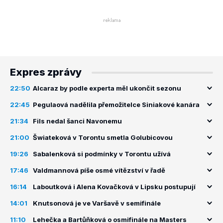
Expres zprávy
22:50
Alcaraz by podle experta měl ukončit sezonu
22:45
Pegulaová nadělila přemožitelce Siniakové kanára
21:34
Fils nedal šanci Navonemu
21:00
Šwiateková v Torontu smetla Golubicovou
19:26
Sabalenková si podmínky v Torontu užívá
17:46
Valdmannová píše osmé vítězství v řadě
16:14
Laboutková i Alena Kovačková v Lipsku postupují
14:01
Knutsonová je ve Varšavě v semifinále
11:10
Lehečka a Bartůňková o osmifinále na Masters