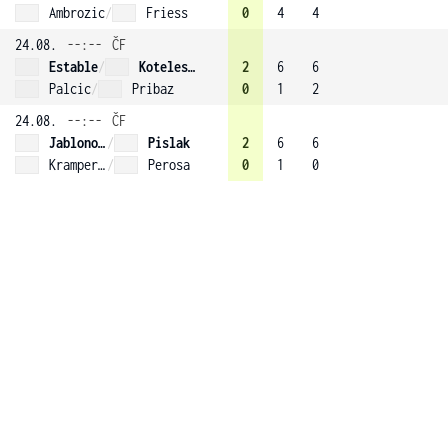
Ambrozic
/
Friess
0
4
4
24.08.
--:--
ČF
Estable
/
Kotelesova (3)
2
6
6
Palcic
/
Pribaz
0
1
2
24.08.
--:--
ČF
Jablonovska
/
Pislak
2
6
6
Kramperova
/
Perosa
0
1
0