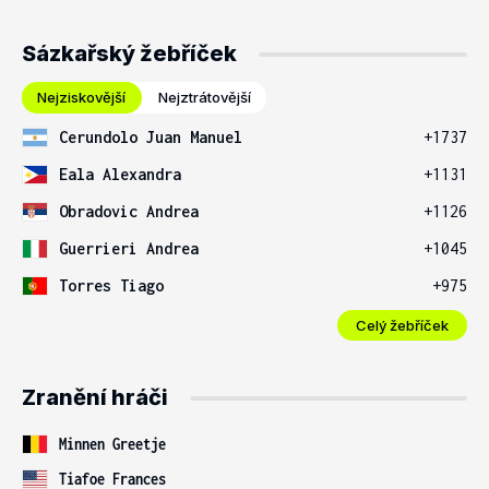
Sázkařský žebříček
Nejziskovější
Nejztrátovější
Cerundolo Juan Manuel
+1737
Eala Alexandra
+1131
Obradovic Andrea
+1126
Guerrieri Andrea
+1045
Torres Tiago
+975
Celý žebříček
Zranění hráči
Minnen Greetje
Tiafoe Frances