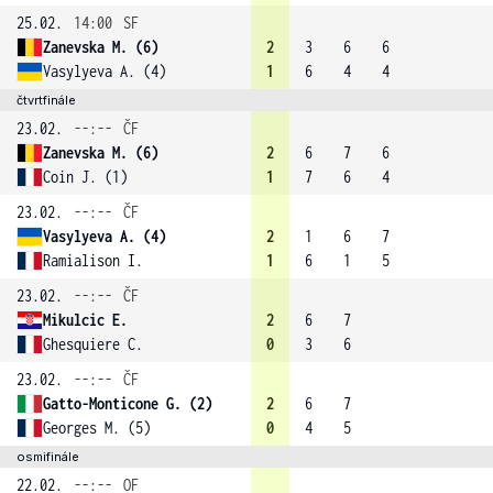
25.02.
14:00
SF
Zanevska M. (6)
2
3
6
6
Vasylyeva A. (4)
1
6
4
4
čtvrtfinále
23.02.
--:--
ČF
Zanevska M. (6)
2
6
7
6
Coin J. (1)
1
7
6
4
23.02.
--:--
ČF
Vasylyeva A. (4)
2
1
6
7
Ramialison I.
1
6
1
5
23.02.
--:--
ČF
Mikulcic E.
2
6
7
Ghesquiere C.
0
3
6
23.02.
--:--
ČF
Gatto-Monticone G. (2)
2
6
7
Georges M. (5)
0
4
5
osmifinále
22.02.
--:--
OF