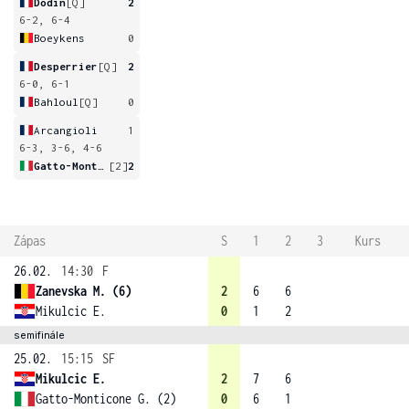
Dodin
[Q]
2
6-2, 6-4
Boeykens
0
Desperrier
[Q]
2
6-0, 6-1
Bahloul
[Q]
0
Arcangioli
1
6-3, 3-6, 4-6
Gatto-Monticone
[2]
2
Zápas
S
1
2
3
Kurs
26.02.
14:30
F
Zanevska M. (6)
2
6
6
Mikulcic E.
0
1
2
semifinále
25.02.
15:15
SF
Mikulcic E.
2
7
6
Gatto-Monticone G. (2)
0
6
1