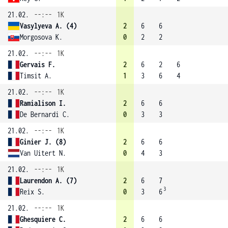
21.02.
--:--
1K
Vasylyeva A. (4)
2
6
6
Morgosova K.
0
2
2
21.02.
--:--
1K
Gervais F.
2
6
2
6
Timsit A.
1
3
6
4
21.02.
--:--
1K
Ramialison I.
2
6
6
De Bernardi C.
0
3
3
21.02.
--:--
1K
Ginier J. (8)
2
6
6
Van Uitert N.
0
4
3
21.02.
--:--
1K
Laurendon A. (7)
2
6
7
3
Reix S.
0
3
6
21.02.
--:--
1K
Ghesquiere C.
2
6
6