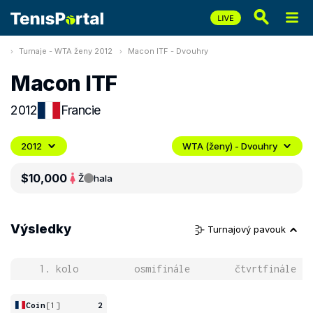
Turnaje - WTA ženy 2012
Macon ITF - Dvouhry
Macon ITF
2012
Francie
2012
WTA (ženy) - Dvouhry
$10,000
Ž
hala
Výsledky
Turnajový pavouk
1. kolo
osmifinále
čtvrtfinále
Coin
[1]
2