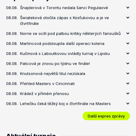
08.08.
Šnajderová v Torontu nedala šanci Pegulaové
08.08.
Šwiateková otočila zápas s Kosťukovou a je ve
čtvrtfinále
08.08.
Norrie se ocitl pod palbou kritiky některých fanoušků
08.08.
Martincová podstoupila další operaci kolena
08.08.
Kučmová s Laboutkovou ovládly turnaj v Lipsku
08.08.
Palicová je znovu po týdnu ve finále!
08.08.
Knutsonová největší titul nezískala
08.08.
Přehled Masters v Cincinnati
08.08.
Krádež v přímém přenosu
08.08.
Lehečku čeká těžký boj o čtvrtfinále na Masters
Další expres zprávy