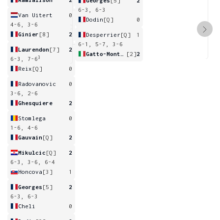
Georges
[5]
2
6-3, 6-3
Van Uitert
0
Dodin
[Q]
0
4-6, 3-6
Ginier
[8]
2
Desperrier
[Q]
1
6-1, 5-7, 3-6
Laurendon
[7]
2
Gatto-Monticone
[2]
2
3
6-3, 7-6
Reix
[Q]
0
Radovanovic
0
3-6, 2-6
Ghesquiere
2
Stomlega
0
1-6, 4-6
Gauvain
[Q]
2
Mikulcic
[Q]
2
6-3, 3-6, 6-4
Honcova
[3]
1
Georges
[5]
2
6-3, 6-3
Cheli
0