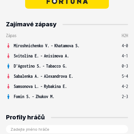
Zajímavé zápasy
Zápas
H2H
Miroshnichenko V.
-
Khatamova S.
4-0
Svitolina E.
-
Anisimova A.
4-1
D'Agostino S.
-
Tabacco G.
0-3
Sabalenka A.
-
Alexandrova E.
5-4
Samsonova L.
-
Rybakina E.
4-2
Fomin S.
-
Zhukov M.
2-3
Profily hráčů