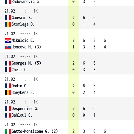
Radovanovic G.
0
3
2
21.02.
--:--
1K
Gauvain S.
2
6
6
Stomlega D.
0
1
4
21.02.
--:--
1K
Mikulcic E.
2
6
3
6
Honcova M. (3)
1
3
6
4
21.02.
--:--
1K
Georges M. (5)
2
6
6
Cheli C.
0
3
3
21.02.
--:--
1K
Dodin O.
2
6
6
Boeykens E.
0
2
4
21.02.
--:--
1K
Desperrier G.
2
6
6
Bahloul C.
0
0
1
21.02.
--:--
1K
Gatto-Monticone G. (2)
2
3
6
6