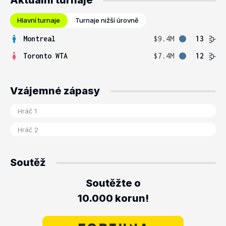
Aktuální turnaje
Hlavní turnaje
Turnaje nižší úrovně
Montreal
$9.4M
13
Toronto WTA
$7.4M
12
Vzájemné zápasy
Soutěž
Soutěžte o
10.000 korun!