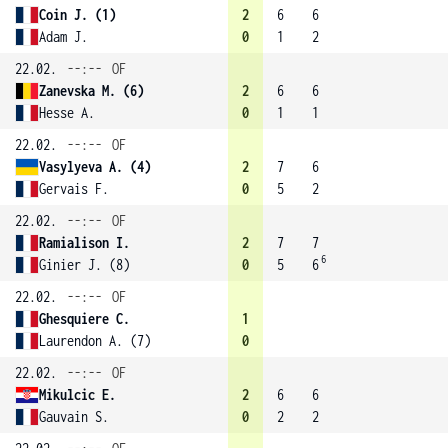
Coin J. (1)
2
6
6
Adam J.
0
1
2
22.02.
--:--
OF
Zanevska M. (6)
2
6
6
Hesse A.
0
1
1
22.02.
--:--
OF
Vasylyeva A. (4)
2
7
6
Gervais F.
0
5
2
22.02.
--:--
OF
Ramialison I.
2
7
7
6
Ginier J. (8)
0
5
6
22.02.
--:--
OF
Ghesquiere C.
1
Laurendon A. (7)
0
22.02.
--:--
OF
Mikulcic E.
2
6
6
Gauvain S.
0
2
2