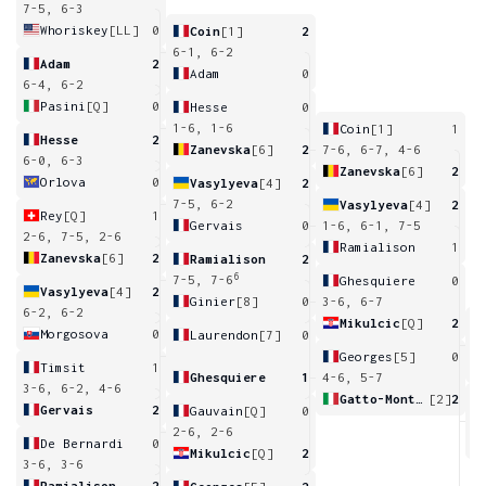
7-5, 6-3
Whoriskey
[LL]
0
Coin
[1]
2
6-1, 6-2
Adam
2
Adam
0
6-4, 6-2
Pasini
[Q]
0
Hesse
0
1-6, 1-6
Coin
[1]
1
Hesse
2
Zanevska
[6]
2
7-6, 6-7, 4-6
6-0, 6-3
Zanevska
[6]
2
Orlova
0
Vasylyeva
[4]
2
7-5, 6-2
Vasylyeva
[4]
2
Rey
[Q]
1
Gervais
0
1-6, 6-1, 7-5
2-6, 7-5, 2-6
Ramialison
1
Zanevska
[6]
2
Ramialison
2
6
7-5, 7-6
Ghesquiere
0
Vasylyeva
[4]
2
Ginier
[8]
0
3-6, 6-7
6-2, 6-2
Mikulcic
[Q]
2
Morgosova
0
Laurendon
[7]
0
3
Georges
[5]
0
Timsit
1
Ghesquiere
1
4-6, 5-7
3-6, 6-2, 4-6
Gatto-Monticone
[2]
2
Gervais
2
Gauvain
[Q]
0
7
2-6, 2-6
De Bernardi
0
Mikulcic
[Q]
2
3-6, 3-6
Ramialison
2