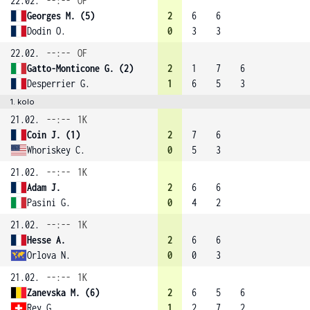
22.02.
--:--
OF
Georges M. (5)
2
6
6
Dodin O.
0
3
3
22.02.
--:--
OF
Gatto-Monticone G. (2)
2
1
7
6
Desperrier G.
1
6
5
3
1. kolo
21.02.
--:--
1K
Coin J. (1)
2
7
6
Whoriskey C.
0
5
3
21.02.
--:--
1K
Adam J.
2
6
6
Pasini G.
0
4
2
21.02.
--:--
1K
Hesse A.
2
6
6
Orlova N.
0
0
3
21.02.
--:--
1K
Zanevska M. (6)
2
6
5
6
Rey G.
1
2
7
2