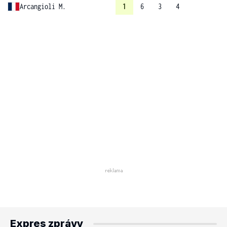
Arcangioli M.
1
6
3
4
Expres zprávy