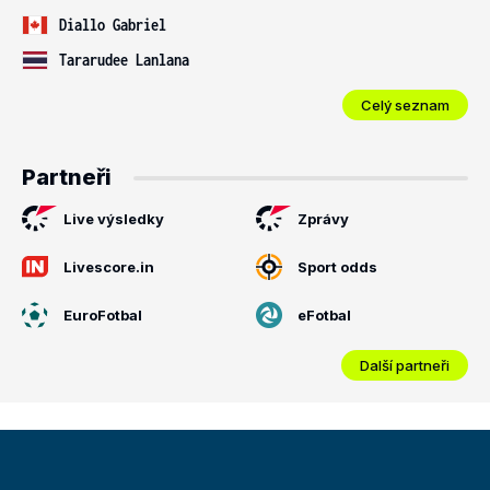
Diallo Gabriel
Tararudee Lanlana
Celý seznam
Partneři
Live výsledky
Zprávy
Livescore.in
Sport odds
EuroFotbal
eFotbal
Další partneři