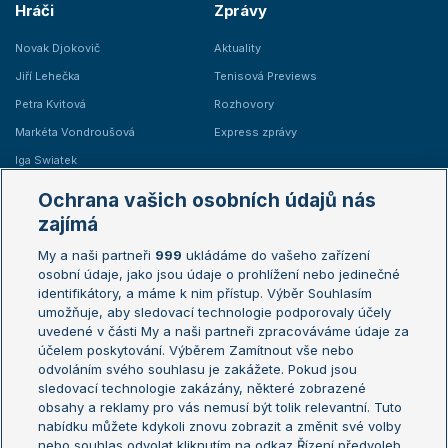
Hráči
Zprávy
Novak Djokovič
Aktuality
Jiří Lehečka
Tenisová Previews
Petra Kvitová
Rozhovory
Markéta Vondroušová
Express zprávy
Iga Swiatek
Marie Bouzková
Ochrana vašich osobních údajů nás
Žebříčky
Kalendář turnajů
zajímá
My a naši partneři
999
ukládáme do vašeho zařízení
Žebříček ATP (muži)
Australian Open
osobní údaje, jako jsou údaje o prohlížení nebo jedinečné
Žebříček WTA (ženy)
French Open
identifikátory, a máme k nim přístup. Výběr Souhlasím
umožňuje, aby sledovací technologie podporovaly účely
Sázkařský žebříček
Wimbledon
uvedené v části My a naši partneři zpracováváme údaje za
US Open
účelem poskytování. Výběrem Zamítnout vše nebo
odvoláním svého souhlasu je zakážete. Pokud jsou
Turnaj mistrů
sledovací technologie zakázány, některé zobrazené
Turnaj mistryň
obsahy a reklamy pro vás nemusí být tolik relevantní. Tuto
Aktualní trendy
nabídku můžete kdykoli znovu zobrazit a změnit své volby
nebo souhlas odvolat kliknutím na odkaz Řízení předvoleb