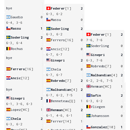
bye
Federer
[1]
2
6-3, 6-2
Gaudio
0
Massu
0
6-4, 3-6
Massu
1
Soderling
2
6-3, 6-2
Federer
[1]
2
Soderling
2
Ferrero
[16]
0
7-6, 7-6
6-3, 6-4
Soderling
0
Rochus
0
Ancic
[12]
0
6-7, 6-7
Ginepri
2
bye
Ginepri
2
6-3, 7-6
Robredo
[7]
0
Ferrero
[16]
Chela
0
6-7, 6-7
Nalbandian
[4]
2
Ancic
[12]
Robredo
[7]
2
6-2, 2-6, 7-5
Henman
[WC]
1
bye
Nalbandian
[4]
2
6
6-7, 6-2, 7-5
Safin
2
Ginepri
2
Benneteau
[Q]
1
6-3, 6-2
6-1, 3-6, 6-3
Vliegen
0
Lopez
[WC]
1
Henman
[WC]
2
6
6-1, 4-6, 6-1
Johansson
0
Chela
2
Ferrer
[14]
1
6-3, 6-2
Gonzalez
[10]
1
Moya
[WC]
0