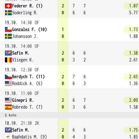
Federer R. (1)
2
7
7
1.07
Soderling R.
0
6
6
5.77
19.10.
14:30
OF
Gonzalez F. (10)
1
1.73
Johansson J.
0
1.88
19.10.
14:00
OF
Safin M.
2
6
6
1.38
Vliegen K.
0
3
2
2.61
19.10.
12:30
OF
Berdych T. (11)
2
7
6
2.65
Roddick A. (6)
0
6
3
1.36
19.10.
11:00
OF
Ginepri R.
2
6
7
2.09
Robredo T. (7)
0
3
6
1.58
2. kolo
18.10.
21:30
2K
Safin M.
2
6
6
1.75
Baghdatis M. (9)
0
4
3
1.85