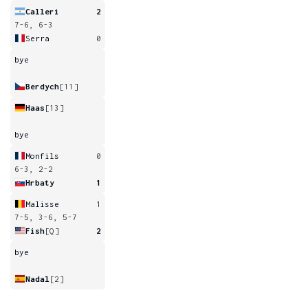
Calleri
2
7-6, 6-3
Serra
0
bye
Berdych
[11]
Haas
[13]
bye
Monfils
0
6-3, 2-2
Hrbaty
1
Malisse
1
7-5, 3-6, 5-7
Fish
[Q]
2
bye
Nadal
[2]