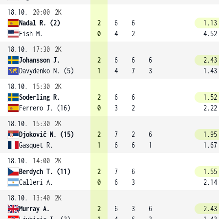
18.10.
20:00
2K
Nadal R. (2)
2
6
6
1.13
Fish M.
0
4
2
4.52
18.10.
17:30
2K
Johansson J.
2
6
6
6
2.43
Davydenko N. (5)
1
4
7
3
1.43
18.10.
15:30
2K
Soderling R.
2
6
6
1.52
Ferrero J. (16)
0
3
2
2.22
18.10.
15:30
2K
Djokovič N. (15)
2
7
2
6
1.95
Gasquet R.
1
6
6
1
1.67
18.10.
14:00
2K
Berdych T. (11)
2
7
6
1.55
Calleri A.
0
6
3
2.14
18.10.
13:40
2K
Murray A.
2
6
3
6
2.43