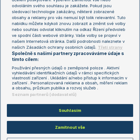
odvoláním svého souhlasu je zakážete. Pokud jsou
Turnaj mistrů
sledovací technologie zakázány, některé zobrazené
Turnaj mistryň
obsahy a reklamy pro vás nemusí být tolik relevantní. Tuto
Aktualní trendy
nabídku můžete kdykoli znovu zobrazit a změnit své volby
nebo souhlas odvolat kliknutím na odkaz Řízení předvoleb
ve spodní části webové stránky. Vaše volby se projeví v
Fotbalové přestupy
našem Internetová stránka. Další podrobnosti naleznete v
Livesport Daily
našich Zásadách ochrany osobních údajů.
Třetí strany
Společně s našimi partnery zpracováváme údaje s
LS Prague Open
tímto cílem:
Používání přesných údajů o zeměpisné poloze . Aktivní
vyhledávání identifikačních údajů v rámci specifických
vlastností zařízení . Ukládání a/nebo přístup k informacím v
Podmínky užití
Nastavení soukromí
zařízení . Personalizovaná reklama a obsah, měření reklam
GDPR a žurnalistika
Reklama
a obsahu, průzkum publika a rozvoj služeb .
Informace o zpracování osobních
Kontakt
Seznam partnerů (dodavatelů)
údajů
Tiráž
Souhlasím
Copyright © 2008-2026 TenisPortal.cz. Využíváme zpravodajství ČTK.
Zamítnout vše