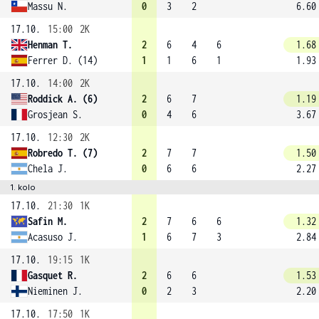
Massu N.
0
3
2
6.60
17.10.
15:00
2K
Henman T.
2
6
4
6
1.68
Ferrer D. (14)
1
1
6
1
1.93
17.10.
14:00
2K
Roddick A. (6)
2
6
7
1.19
Grosjean S.
0
4
6
3.67
17.10.
12:30
2K
Robredo T. (7)
2
7
7
1.50
Chela J.
0
6
6
2.27
1. kolo
17.10.
21:30
1K
Safin M.
2
7
6
6
1.32
Acasuso J.
1
6
7
3
2.84
17.10.
19:15
1K
Gasquet R.
2
6
6
1.53
Nieminen J.
0
2
3
2.20
17.10.
17:50
1K