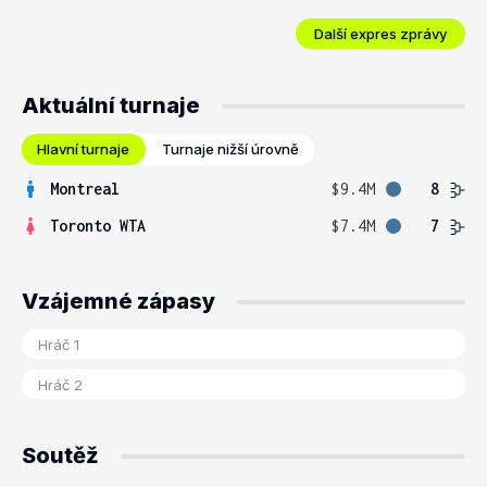
Další expres zprávy
Aktuální turnaje
Hlavní turnaje
Turnaje nižší úrovně
Montreal
$9.4M
8
Toronto WTA
$7.4M
7
Vzájemné zápasy
Soutěž