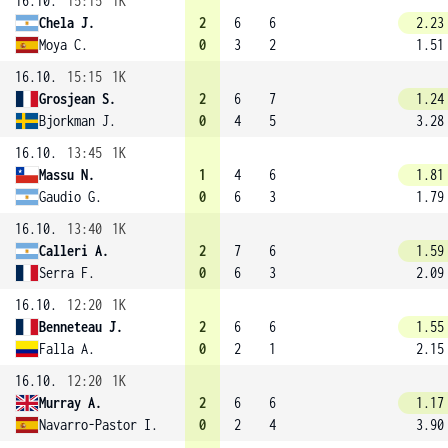
16.10.
15:15
1K
Chela J.
2
6
6
2.23
Moya C.
0
3
2
1.51
16.10.
15:15
1K
Grosjean S.
2
6
7
1.24
Bjorkman J.
0
4
5
3.28
16.10.
13:45
1K
Massu N.
1
4
6
1.81
Gaudio G.
0
6
3
1.79
16.10.
13:40
1K
Calleri A.
2
7
6
1.59
Serra F.
0
6
3
2.09
16.10.
12:20
1K
Benneteau J.
2
6
6
1.55
Falla A.
0
2
1
2.15
16.10.
12:20
1K
Murray A.
2
6
6
1.17
Navarro-Pastor I.
0
2
4
3.90