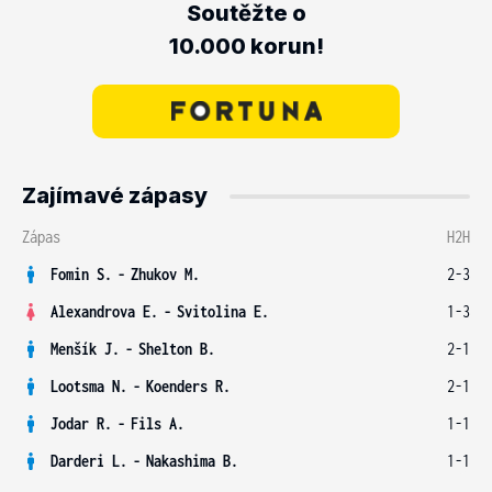
Soutěžte o
10.000 korun!
Zajímavé zápasy
Zápas
H2H
Fomin S.
-
Zhukov M.
2-3
Alexandrova E.
-
Svitolina E.
1-3
Menšík J.
-
Shelton B.
2-1
Lootsma N.
-
Koenders R.
2-1
Jodar R.
-
Fils A.
1-1
Darderi L.
-
Nakashima B.
1-1