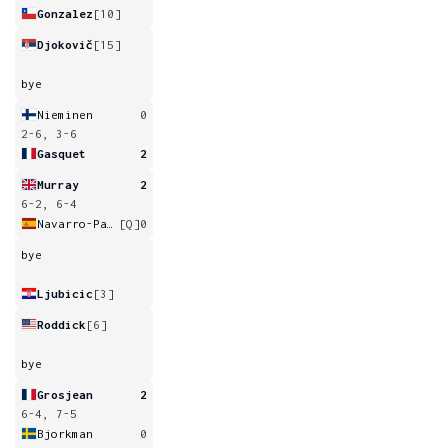
Gonzalez
[10]
Djokovič
[15]
bye
Nieminen
0
2-6, 3-6
Gasquet
2
Murray
2
6-2, 6-4
Navarro-Pastor
[Q]
0
bye
Ljubicic
[3]
Roddick
[6]
bye
Grosjean
2
6-4, 7-5
Bjorkman
0