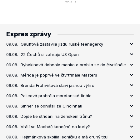
Expres zprávy
09.08.
Gauffová zastavila jízdu ruské teenagerky
09.08.
22 Čechů si zahraje US Open
09.08.
Rybakinová dohnala manko a probila se do čtvrtfinále
09.08.
Mérida je poprvé ve čtvrtfinále Masters
09.08.
Brenda Fruhvirtová slaví jasnou výhru
09.08.
Palicová prohrála maratonské finále
09.08.
Sinner se odhlásil ze Cincinnati
09.08.
Dojde ke střídání na ženském trůnu?
09.08.
Vrátí se Macháč konečně na kurty?
09.08.
Hejtmánková skolila jedničku a má druhý titul