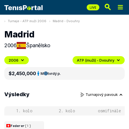
Turnaje - ATP muži 2006
Madrid - Dvouhry
Madrid
2006
Španělsko
2006
ATP (muži) - Dvouhry
$2,450,000
M
tvrdý p.
Výsledky
Turnajový pavouk
1. kolo
2. kolo
osmifinále
Federer
[1]