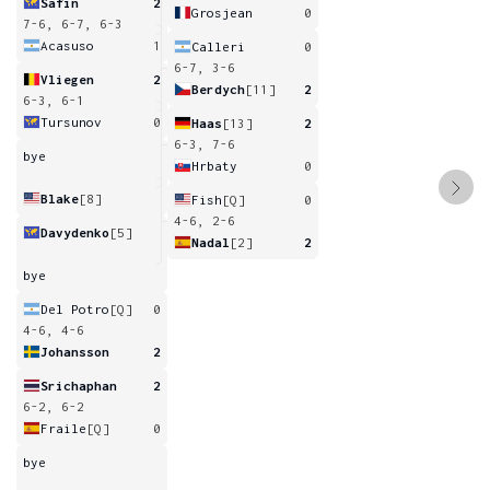
Safin
2
Grosjean
0
7-6, 6-7, 6-3
Acasuso
1
Calleri
0
6-7, 3-6
Vliegen
2
Berdych
[11]
2
6-3, 6-1
Tursunov
0
Haas
[13]
2
6-3, 7-6
bye
Hrbaty
0
Blake
[8]
Fish
[Q]
0
4-6, 2-6
Davydenko
[5]
Nadal
[2]
2
bye
Del Potro
[Q]
0
4-6, 4-6
Johansson
2
Srichaphan
2
6-2, 6-2
Fraile
[Q]
0
bye