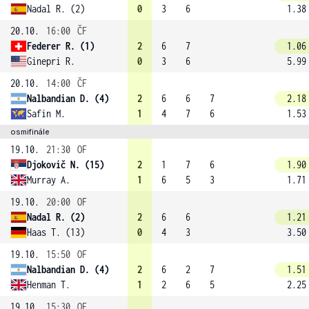
Nadal R. (2)
0
3
6
1.38
20.10.
16:00
ČF
Federer R. (1)
2
6
7
1.06
Ginepri R.
0
3
6
5.99
20.10.
14:00
ČF
Nalbandian D. (4)
2
6
6
7
2.18
Safin M.
1
4
7
6
1.53
osmifinále
19.10.
21:30
OF
Djokovič N. (15)
2
1
7
6
1.90
Murray A.
1
6
5
3
1.71
19.10.
20:00
OF
Nadal R. (2)
2
6
6
1.21
Haas T. (13)
0
4
3
3.50
19.10.
15:50
OF
Nalbandian D. (4)
2
6
2
7
1.51
Henman T.
1
2
6
5
2.25
19.10.
15:30
OF