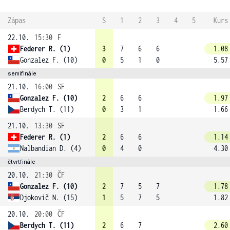
Zápas
S
1
2
3
4
5
Kurs
22.10.
15:30
F
Federer R. (1)
3
7
6
6
1.08
Gonzalez F. (10)
0
5
1
0
5.57
semifinále
21.10.
16:00
SF
Gonzalez F. (10)
2
6
6
1.97
Berdych T. (11)
0
3
1
1.66
21.10.
13:30
SF
Federer R. (1)
2
6
6
1.14
Nalbandian D. (4)
0
4
0
4.30
čtvrtfinále
20.10.
21:30
ČF
Gonzalez F. (10)
2
7
5
7
1.78
Djokovič N. (15)
1
5
7
5
1.82
20.10.
20:00
ČF
Berdych T. (11)
2
6
7
2.60