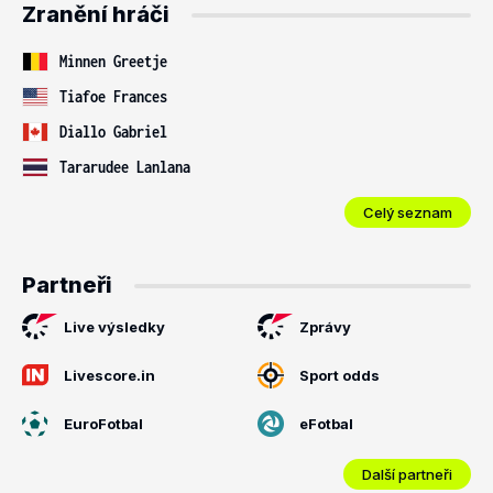
Zranění hráči
Minnen Greetje
Tiafoe Frances
Diallo Gabriel
Tararudee Lanlana
Celý seznam
Partneři
Live výsledky
Zprávy
Livescore.in
Sport odds
EuroFotbal
eFotbal
Další partneři