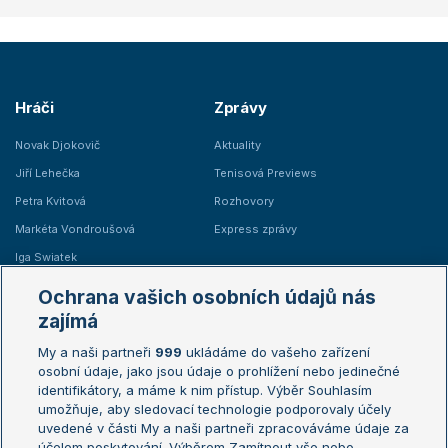
Hráči
Zprávy
Novak Djokovič
Aktuality
Jiří Lehečka
Tenisová Previews
Petra Kvitová
Rozhovory
Markéta Vondroušová
Express zprávy
Iga Swiatek
Marie Bouzková
Ochrana vašich osobních údajů nás
Žebříčky
Kalendář turnajů
zajímá
My a naši partneři
999
ukládáme do vašeho zařízení
Žebříček ATP (muži)
Australian Open
osobní údaje, jako jsou údaje o prohlížení nebo jedinečné
Žebříček WTA (ženy)
French Open
identifikátory, a máme k nim přístup. Výběr Souhlasím
umožňuje, aby sledovací technologie podporovaly účely
Sázkařský žebříček
Wimbledon
uvedené v části My a naši partneři zpracováváme údaje za
US Open
účelem poskytování. Výběrem Zamítnout vše nebo