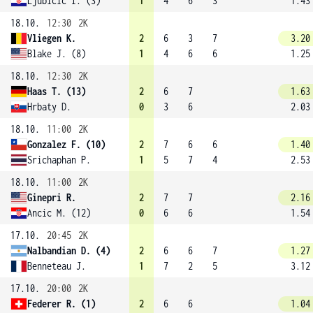
Ljubicic I. (3)
1
4
6
3
1.43
18.10.
12:30
2K
Vliegen K.
2
6
3
7
3.20
Blake J. (8)
1
4
6
6
1.25
18.10.
12:30
2K
Haas T. (13)
2
6
7
1.63
Hrbaty D.
0
3
6
2.03
18.10.
11:00
2K
Gonzalez F. (10)
2
7
6
6
1.40
Srichaphan P.
1
5
7
4
2.53
18.10.
11:00
2K
Ginepri R.
2
7
7
2.16
Ancic M. (12)
0
6
6
1.54
17.10.
20:45
2K
Nalbandian D. (4)
2
6
6
7
1.27
Benneteau J.
1
7
2
5
3.12
17.10.
20:00
2K
Federer R. (1)
2
6
6
1.04