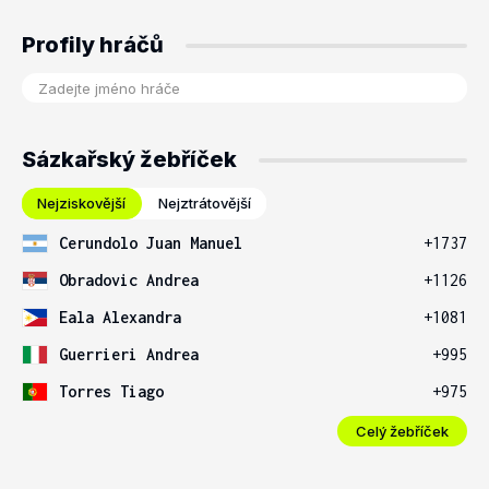
Profily hráčů
Sázkařský žebříček
Nejziskovější
Nejztrátovější
Cerundolo Juan Manuel
+1737
Obradovic Andrea
+1126
Eala Alexandra
+1081
Guerrieri Andrea
+995
Torres Tiago
+975
Celý žebříček