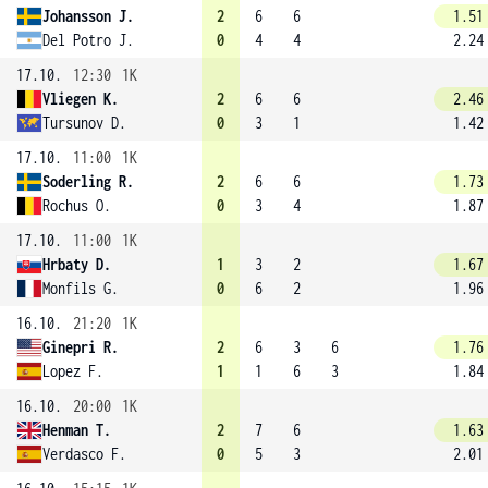
Johansson J.
2
6
6
1.51
Del Potro J.
0
4
4
2.24
17.10.
12:30
1K
Vliegen K.
2
6
6
2.46
Tursunov D.
0
3
1
1.42
17.10.
11:00
1K
Soderling R.
2
6
6
1.73
Rochus O.
0
3
4
1.87
17.10.
11:00
1K
Hrbaty D.
1
3
2
1.67
Monfils G.
0
6
2
1.96
16.10.
21:20
1K
Ginepri R.
2
6
3
6
1.76
Lopez F.
1
1
6
3
1.84
16.10.
20:00
1K
Henman T.
2
7
6
1.63
Verdasco F.
0
5
3
2.01