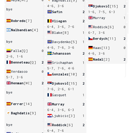
Baghdatis
[9]
0
7
4-6, 3-6
Djokovič
[15]
2
bye
Safin
2
1-6, 7-5, 6-3
Murray
1
Robredo
[7]
Vliegen
2
6
6-4, 3-6, 7-6
Roddick
[6]
0
Nalbandian
[4]
Blake
[8]
1
6-7, 3-6
Berdych
[11]
2
bye
Davydenko
[5]
1
4-6, 7-6, 3-6
Haas
[13]
0
Falla
[Q]
0
Johansson
2
4-6, 3-6
2-6, 1-6
Nadal
[2]
2
Benneteau
[Q]
2
Srichaphan
1
5-7, 7-6, 4-6
Verdasco
0
Gonzalez
[10]
2
5-7, 3-6
Henman
[WC]
2
Djokovič
[15]
2
7-6, 2-6, 6-1
bye
Gasquet
1
Ferrer
[14]
Murray
2
6-4, 3-6, 6-3
Baghdatis
[9]
Ljubicic
[3]
1
bye
Roddick
[6]
2
6-4, 7-6