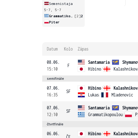
Semenistaja
5-7, 5-7
Grammatikopoulou
[2]
2
Piter
Datum
Kolo
Zápas
08.06.
Santamaria
/
Shymano
F
15:10
Hibino
/
Kalashnikov
semifinále
07.06.
Hibino
/
Kalashnikov
SF
16:35
Lukas
/
Mladenovic
07.06.
Santamaria
/
Shymano
SF
12:10
Grammatikopoulou
/
P
čtvrtfinále
06.06.
Hibino
/
Kalashnikov
ČF