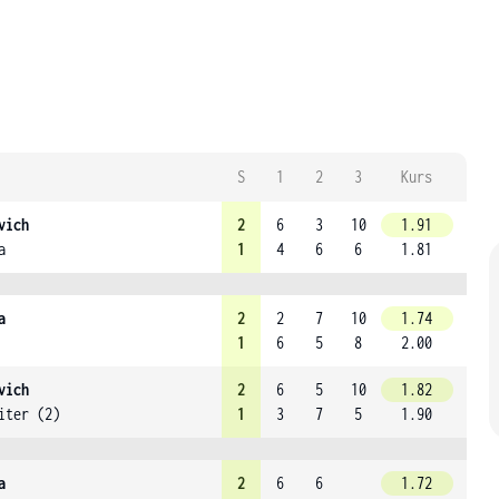
S
1
2
3
Kurs
vich
2
6
3
10
1.91
a
1
4
6
6
1.81
a
2
2
7
10
1.74
1
6
5
8
2.00
vich
2
6
5
10
1.82
iter (2)
1
3
7
5
1.90
a
2
6
6
1.72