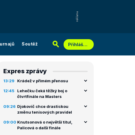
urnajů
Soutěž
Přihlášení
Expres zprávy
13:29
Krádež v přímém přenosu
12:45
Lehečku čeká těžký boj o
čtvrtfinále na Masters
09:26
Djokovič chce drastickou
změnu tenisových pravidel
09:00
Knutsonová o největší titul,
Palicová o další finále