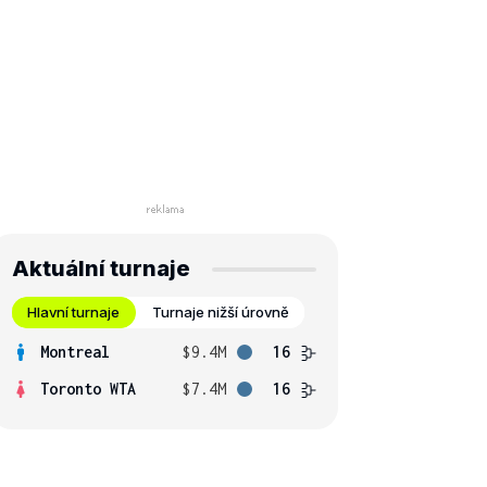
Aktuální turnaje
Hlavní turnaje
Turnaje nižší úrovně
Montreal
$9.4M
16
Toronto WTA
$7.4M
16