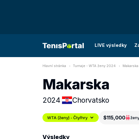
LIVE výsledky
Z
Hlavní stránka
Turnaje - WTA ženy 2024
Makarska 
Makarska
2024
Chorvatsko
$115,000
WTA (ženy) - Čtyřhry
žen
Výsledky