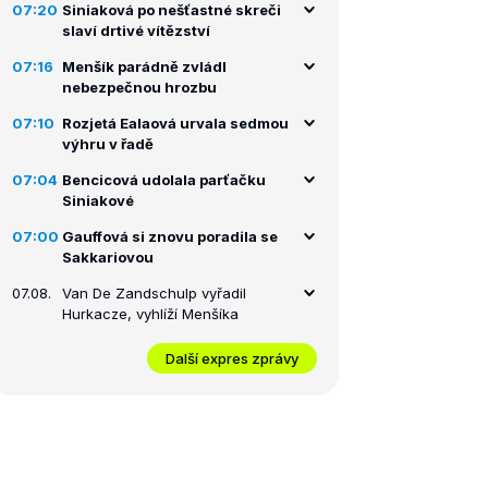
07:20
Siniaková po nešťastné skreči
slaví drtivé vítězství
07:16
Menšík parádně zvládl
nebezpečnou hrozbu
07:10
Rozjetá Ealaová urvala sedmou
výhru v řadě
07:04
Bencicová udolala parťačku
Siniakové
07:00
Gauffová si znovu poradila se
Sakkariovou
07.08.
Van De Zandschulp vyřadil
Hurkacze, vyhlíží Menšíka
Další expres zprávy