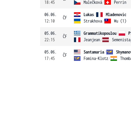
18:45
Malečková
/
Perrin
06.06.
Lukas
/
Mladenovic
ČF
12:10
Strakhova
/
Wu (1)
05.06.
Grammatikopoulou
/
P
ČF
22:15
Jeanjean
/
Semenista
05.06.
Santamaria
/
Shymano
ČF
17:45
Fomina-Klotz
/
Thomb