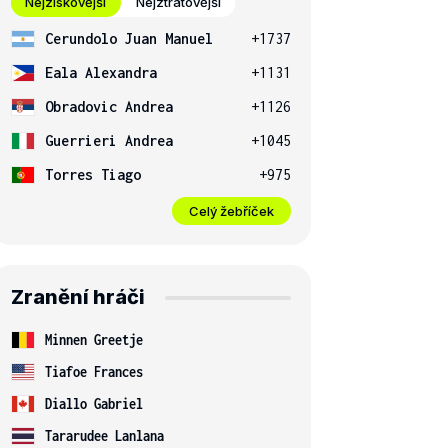
Nejziskovější
Nejztrátovější
Cerundolo Juan Manuel
+1737
Eala Alexandra
+1131
Obradovic Andrea
+1126
Guerrieri Andrea
+1045
Torres Tiago
+975
Celý žebříček
Zranění hráči
Minnen Greetje
Tiafoe Frances
Diallo Gabriel
Tararudee Lanlana