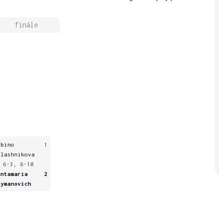
finále
ibino
1
alashnikova
 6-3, 6-10
antamaria
2
hymanovich