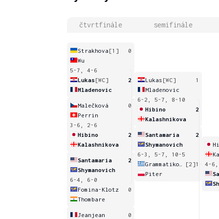
čtvrtfinále
semifinále
Strakhova
[1]
0
Wu
5-7, 4-6
Lukas
[WC]
2
Lukas
[WC]
1
Mladenovic
Mladenovic
6-2, 5-7, 8-10
Malečková
0
Hibino
2
Perrin
Kalashnikova
3-6, 2-6
Hibino
2
Santamaria
2
Kalashnikova
Shymanovich
H
6-3, 5-7, 10-5
K
Santamaria
2
Grammatikopoulou
[2]
1
4-6,
Shymanovich
Piter
S
6-4, 6-0
S
Fomina-Klotz
0
Thombare
Jeanjean
0