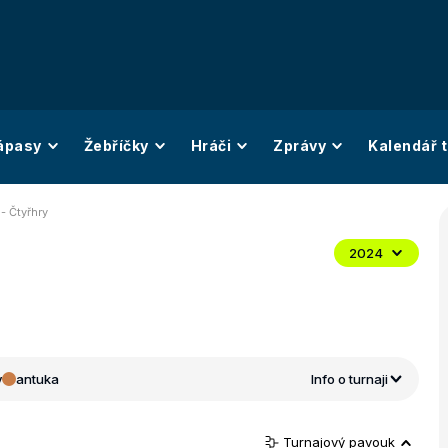
ápasy
Žebříčky
Hráči
Zprávy
Kalendář t
- Čtyřhry
2024
y
antuka
Info o turnaji
Turnajový pavouk