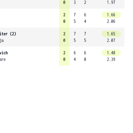
0
3
2
1.97
2
7
6
1.66
0
5
4
2.06
iter (2)
2
7
7
1.65
ja
0
5
5
2.07
vich
2
6
6
1.48
are
0
4
0
2.39