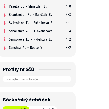
Pegula J.
-
Shnaider D.
4-0
Brantmeier R.
-
Mandlik E.
0-3
Svitolina E.
-
Anisimova A.
4-1
Sabalenka A.
-
Alexandrova E.
5-4
Samsonova L.
-
Rybakina E.
4-2
Sanchez A.
-
Bosio V.
3-2
Profily hráčů
Sázkařský žebříček