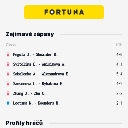
Zajímavé zápasy
Zápas
H2H
Pegula J.
-
Shnaider D.
4-0
Svitolina E.
-
Anisimova A.
4-1
Sabalenka A.
-
Alexandrova E.
5-4
Samsonova L.
-
Rybakina E.
4-2
Zhang J.
-
Zhu C.
2-2
Lootsma N.
-
Koenders R.
2-1
Profily hráčů