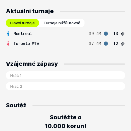
Aktuální turnaje
Hlavní turnaje
Turnaje nižší úrovně
Montreal
$9.4M
13
Toronto WTA
$7.4M
12
Vzájemné zápasy
Soutěž
Soutěžte o
10.000 korun!