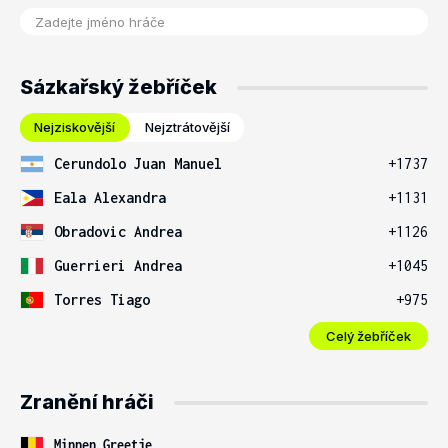
Sázkařský žebříček
Nejziskovější
Nejztrátovější
Cerundolo Juan Manuel
+1737
Eala Alexandra
+1131
Obradovic Andrea
+1126
Guerrieri Andrea
+1045
Torres Tiago
+975
Celý žebříček
Zranění hráči
Minnen Greetje