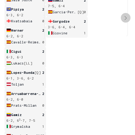
Gamiz
2
7-5, 6-4
Pipiya
2
Garcia-Perez
[Q]
0
6-3, 6-2
Kvatsabaia
0
Gorgodze
2
3-6, 6-4, 6-4
Werner
2
Giovine
1
6-2, 6-2
Cavalle-Reimers
0
Cigui
2
6-3, 6-3
Lukacs
[LL]
0
Lopez-Rueda
[Q]
2
6-1, 3-6, 6-2
Toljan
1
Arruabarrena-Vecino
2
6-2, 6-0
Prats-Millan
0
Gamiz
2
3
6-2, 6
-7, 7-5
Grymalska
1