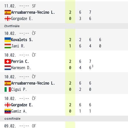
11.02.
--:--
SF
Arruabarrena-Vecino L.
2
6
7
Gorgodze E.
0
3
6
čtvrtfinále
10.02.
--:--
ČF
Kovalets S.
2
2
6
6
Jani R.
1
6
4
0
10.02.
--:--
ČF
Perrin C.
2
6
7
3
Harmsen D.
0
4
6
10.02.
--:--
ČF
Arruabarrena-Vecino L.
2
6
6
Cigui P.
0
2
0
10.02.
--:--
ČF
Gorgodze E.
2
6
6
Gamiz A.
0
1
1
osmifinále
09.02.
--:--
OF