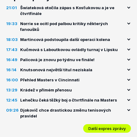
21:01
Šwiateková otočila zápas s Kosťukovou a je ve
čtvrtfinále
19:33
Norrie se ocitl pod palbou kritiky některých
fanoušků
18:03
Martincová podstoupila další operaci kolena
17:43
Kučmová s Laboutkovou ovládly turnaj v Lipsku
16:49
Palicová je znovu po týdnu ve finále!
16:14
Knutsonová největší titul nezískala
16:00
Přehled Masters v Cincinnati
13:29
Krádež v přímém přenosu
12:45
Lehečku čeká těžký boj o čtvrtfinále na Masters
09:26
Djokovič chce drastickou změnu tenisových
pravidel
Další expres zprávy