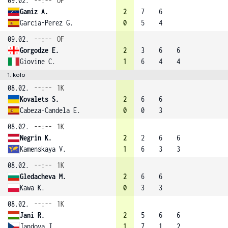
09.02.
--:--
OF
Gamiz A.
2
7
6
Garcia-Perez G.
0
5
4
09.02.
--:--
OF
Gorgodze E.
2
3
6
6
Giovine C.
1
6
4
4
1. kolo
08.02.
--:--
1K
Kovalets S.
2
6
6
Cabeza-Candela E.
0
0
3
08.02.
--:--
1K
Negrin K.
2
2
6
6
Kamenskaya V.
1
6
3
3
08.02.
--:--
1K
Gledacheva M.
2
6
6
Kawa K.
0
3
3
08.02.
--:--
1K
Jani R.
2
5
6
6
Jandova J.
1
7
1
2