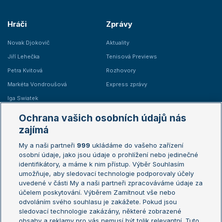
Hráči
Zprávy
Novak Djokovič
Aktuality
Jiří Lehečka
Tenisová Previews
Petra Kvitová
Rozhovory
Markéta Vondroušová
Express zprávy
Iga Swiatek
Marie Bouzková
Ochrana vašich osobních údajů nás
Žebříčky
Kalendář turnajů
zajímá
My a naši partneři
999
ukládáme do vašeho zařízení
Žebříček ATP (muži)
Australian Open
osobní údaje, jako jsou údaje o prohlížení nebo jedinečné
Žebříček WTA (ženy)
French Open
identifikátory, a máme k nim přístup. Výběr Souhlasím
umožňuje, aby sledovací technologie podporovaly účely
Sázkařský žebříček
Wimbledon
uvedené v části My a naši partneři zpracováváme údaje za
US Open
účelem poskytování. Výběrem Zamítnout vše nebo
odvoláním svého souhlasu je zakážete. Pokud jsou
Turnaj mistrů
sledovací technologie zakázány, některé zobrazené
Turnaj mistryň
obsahy a reklamy pro vás nemusí být tolik relevantní. Tuto