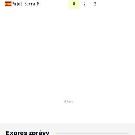
Pujol Serra M.
0
2
2
Expres zprávy