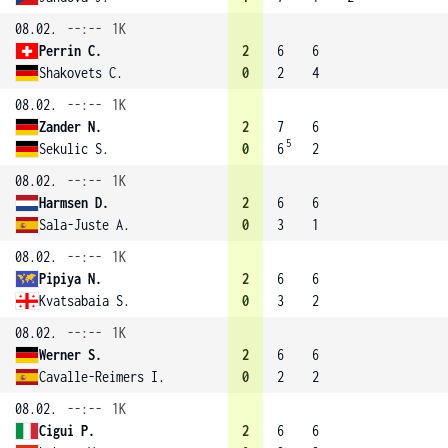
08.02.
--:--
1K
Perrin C.
2
6
6
Shakovets C.
0
2
4
08.02.
--:--
1K
Zander N.
2
7
6
5
Sekulic S.
0
6
2
08.02.
--:--
1K
Harmsen D.
2
6
6
Sala-Juste A.
0
3
1
08.02.
--:--
1K
Pipiya N.
2
6
6
Kvatsabaia S.
0
3
2
08.02.
--:--
1K
Werner S.
2
6
6
Cavalle-Reimers I.
0
2
2
08.02.
--:--
1K
Cigui P.
2
6
6