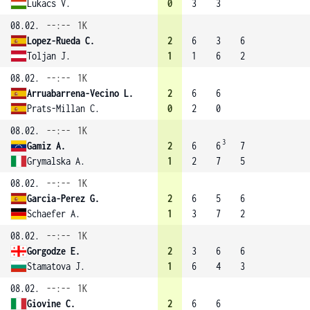
Lukacs V.
0
3
3
08.02.
--:--
1K
Lopez-Rueda C.
2
6
3
6
Toljan J.
1
1
6
2
08.02.
--:--
1K
Arruabarrena-Vecino L.
2
6
6
Prats-Millan C.
0
2
0
08.02.
--:--
1K
3
Gamiz A.
2
6
6
7
Grymalska A.
1
2
7
5
08.02.
--:--
1K
Garcia-Perez G.
2
6
5
6
Schaefer A.
1
3
7
2
08.02.
--:--
1K
Gorgodze E.
2
3
6
6
Stamatova J.
1
6
4
3
08.02.
--:--
1K
Giovine C.
2
6
6