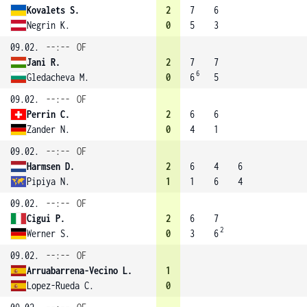
Kovalets S.
2
7
6
Negrin K.
0
5
3
09.02.
--:--
OF
Jani R.
2
7
7
6
Gledacheva M.
0
6
5
09.02.
--:--
OF
Perrin C.
2
6
6
Zander N.
0
4
1
09.02.
--:--
OF
Harmsen D.
2
6
4
6
Pipiya N.
1
1
6
4
09.02.
--:--
OF
Cigui P.
2
6
7
2
Werner S.
0
3
6
09.02.
--:--
OF
Arruabarrena-Vecino L.
1
Lopez-Rueda C.
0