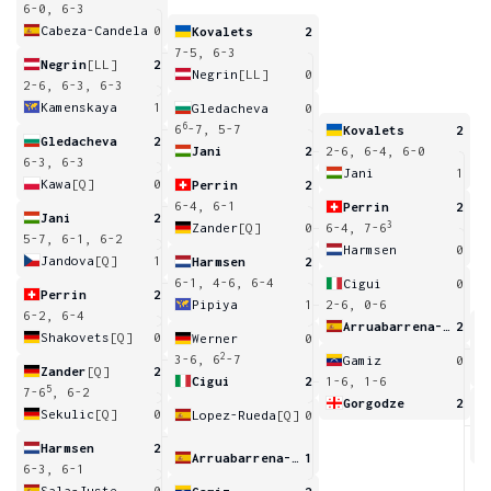
6-0, 6-3
Cabeza-Candela
0
Kovalets
2
7-5, 6-3
Negrin
[LL]
2
Negrin
[LL]
0
2-6, 6-3, 6-3
Kamenskaya
1
Gledacheva
0
6
6
-7, 5-7
Kovalets
2
Gledacheva
2
Jani
2
2-6, 6-4, 6-0
6-3, 6-3
Jani
1
Kawa
[Q]
0
Perrin
2
6-4, 6-1
Perrin
2
Jani
2
3
Zander
[Q]
0
6-4, 7-6
5-7, 6-1, 6-2
Harmsen
0
Jandova
[Q]
1
Harmsen
2
6-1, 4-6, 6-4
Cigui
0
Perrin
2
Pipiya
1
2-6, 0-6
6-2, 6-4
Arruabarrena-Vecino
2
Shakovets
[Q]
0
Werner
0
5
2
3-6, 6
-7
Gamiz
0
Zander
[Q]
2
Cigui
2
1-6, 1-6
5
7-6
, 6-2
Gorgodze
2
Sekulic
[Q]
0
Lopez-Rueda
[Q]
0
6
Harmsen
2
Arruabarrena-Vecino
1
6-3, 6-1
Sala-Juste
0