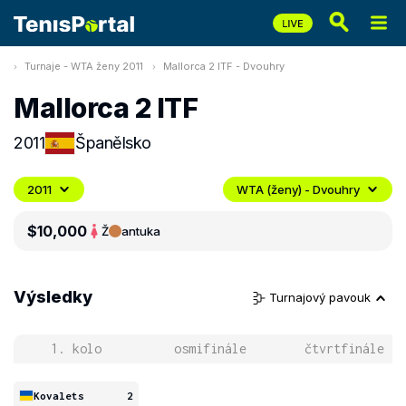
Turnaje - WTA ženy 2011
Mallorca 2 ITF - Dvouhry
Mallorca 2 ITF
2011
Španělsko
2011
WTA (ženy) - Dvouhry
$10,000
Ž
antuka
Výsledky
Turnajový pavouk
1. kolo
osmifinále
čtvrtfinále
Kovalets
2