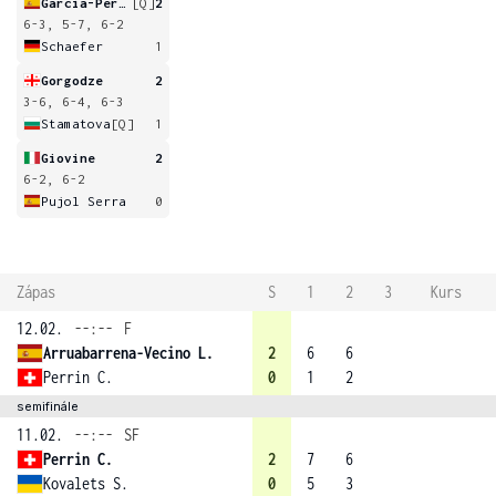
Garcia-Perez
[Q]
2
6-3, 5-7, 6-2
Schaefer
1
Gorgodze
2
3-6, 6-4, 6-3
Stamatova
[Q]
1
Giovine
2
6-2, 6-2
Pujol Serra
0
Zápas
S
1
2
3
Kurs
12.02.
--:--
F
Arruabarrena-Vecino L.
2
6
6
Perrin C.
0
1
2
semifinále
11.02.
--:--
SF
Perrin C.
2
7
6
Kovalets S.
0
5
3