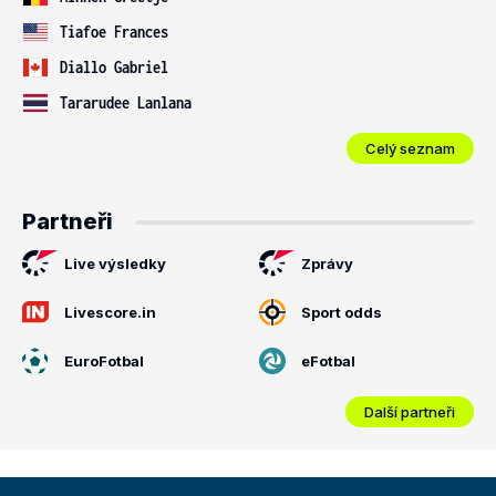
Tiafoe Frances
Diallo Gabriel
Tararudee Lanlana
Celý seznam
Partneři
Live výsledky
Zprávy
Livescore.in
Sport odds
EuroFotbal
eFotbal
Další partneři