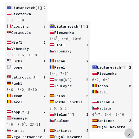
Liutarevich
[1]
2
Pieczonka
6-3, 6-0
Agostini
0
Liutarevich
[1]
2
Obradovic
Pieczonka
7
7-6
, 4-6, 10-6
Hipfl
2
Hipfl
1
Vrbenský
Vrbenský
6-3, 3-6, 10-8
Fuchs
1
Jecan
2
Hopper
Pavel
Liutarevich
[1]
2
2
6-4, 7-6
Pieczonka
Latinovic
[3]
1
Kopp
[WC]
0
6-2, 6-2
Ruehl
Neumayer
Jecan
0
3-6, 6-2, 5-10
Pavel
Jecan
2
Damas
0
Pavel
Jorda Sanchis
Kielan
[4]
1
0-6, 2-6
Paulson
Kopp
[WC]
2
3
Kielan
[4]
2
6
-7, 6-4, 8-10
Neumayer
Paulson
Martinez
2
5
4-6, 7-6
, 23-21
Pujol Navarro
Harris
1
Martinez
2
Vega Hernandez
Pujol Navarro