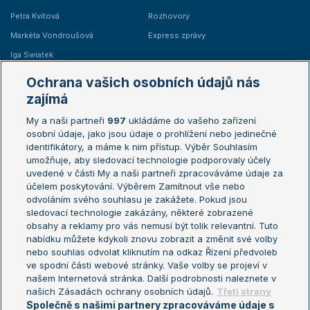
Petra Kvitová
Rozhovory
Markéta Vondroušová
Express zprávy
Iga Swiatek
Marie Bouzková
Ochrana vašich osobních údajů nás
Žebříčky
Kalendář turnajů
zajímá
My a naši partneři
997
ukládáme do vašeho zařízení
Žebříček ATP (muži)
Australian Open
osobní údaje, jako jsou údaje o prohlížení nebo jedinečné
Žebříček WTA (ženy)
French Open
identifikátory, a máme k nim přístup. Výběr Souhlasím
umožňuje, aby sledovací technologie podporovaly účely
Sázkařský žebříček
Wimbledon
uvedené v části My a naši partneři zpracováváme údaje za
US Open
účelem poskytování. Výběrem Zamítnout vše nebo
odvoláním svého souhlasu je zakážete. Pokud jsou
Turnaj mistrů
sledovací technologie zakázány, některé zobrazené
Turnaj mistryň
obsahy a reklamy pro vás nemusí být tolik relevantní. Tuto
Aktualní trendy
nabídku můžete kdykoli znovu zobrazit a změnit své volby
nebo souhlas odvolat kliknutím na odkaz Řízení předvoleb
ve spodní části webové stránky. Vaše volby se projeví v
Fotbalové přestupy
našem Internetová stránka. Další podrobnosti naleznete v
Livesport Daily
našich Zásadách ochrany osobních údajů.
Třetí strany
Společně s našimi partnery zpracováváme údaje s
LS Prague Open