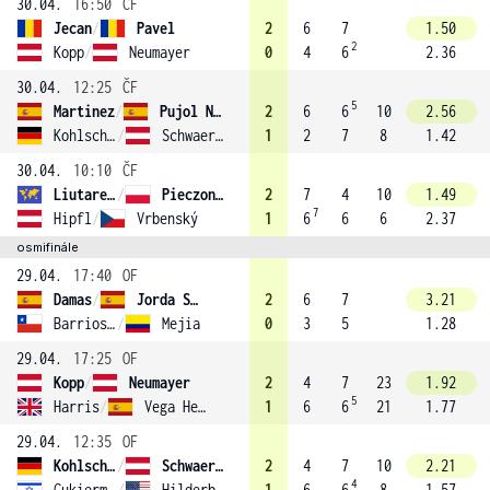
30.04.
16:50
ČF
Jecan
/
Pavel
2
6
7
1.50
2
Kopp
/
Neumayer
0
4
6
2.36
30.04.
12:25
ČF
5
Martinez
/
Pujol Navarro
2
6
6
10
2.56
Kohlschreiber
/
Schwaerzler
1
2
7
8
1.42
30.04.
10:10
ČF
Liutarevich
/
Pieczonka (1)
2
7
4
10
1.49
7
Hipfl
/
Vrbenský
1
6
6
6
2.37
osmifinále
29.04.
17:40
OF
Damas
/
Jorda Sanchis
2
6
7
3.21
Barrios Vera
/
Mejia
0
3
5
1.28
29.04.
17:25
OF
Kopp
/
Neumayer
2
4
7
23
1.92
5
Harris
/
Vega Hernandez
1
6
6
21
1.77
29.04.
12:35
OF
Kohlschreiber
/
Schwaerzler
2
4
7
10
2.21
4
Cukierman
/
Hilderbrand (2)
1
6
6
8
1.57