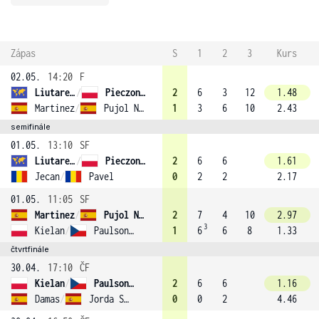
Zápas
S
1
2
3
Kurs
02.05.
14:20
F
Liutarevich
/
Pieczonka (1)
2
6
3
12
1.48
Martinez
/
Pujol Navarro
1
3
6
10
2.43
semifinále
01.05.
13:10
SF
Liutarevich
/
Pieczonka (1)
2
6
6
1.61
Jecan
/
Pavel
0
2
2
2.17
01.05.
11:05
SF
Martinez
/
Pujol Navarro
2
7
4
10
2.97
3
Kielan
/
Paulson (4)
1
6
6
8
1.33
čtvrtfinále
30.04.
17:10
ČF
Kielan
/
Paulson (4)
2
6
6
1.16
Damas
/
Jorda Sanchis
0
0
2
4.46