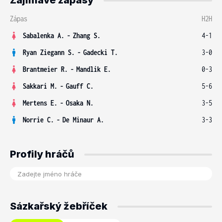
Zajímavé zápasy
Zápas
H2H
Sabalenka A.
-
Zhang S.
4-1
Ryan Ziegann S.
-
Gadecki T.
3-0
Brantmeier R.
-
Mandlik E.
0-3
Sakkari M.
-
Gauff C.
5-6
Mertens E.
-
Osaka N.
3-5
Norrie C.
-
De Minaur A.
3-3
Profily hráčů
Sázkařský žebříček