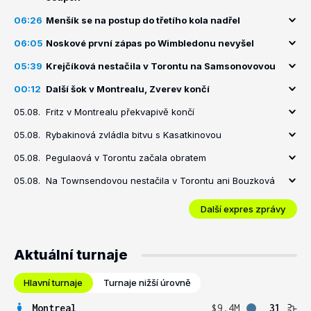
06:26
Menšík se na postup do třetího kola nadřel
06:05
Noskové první zápas po Wimbledonu nevyšel
05:39
Krejčíková nestačila v Torontu na Samsonovovou
00:12
Další šok v Montrealu, Zverev končí
05.08.
Fritz v Montrealu překvapivě končí
05.08.
Rybakinová zvládla bitvu s Kasatkinovou
05.08.
Pegulaová v Torontu začala obratem
05.08.
Na Townsendovou nestačila v Torontu ani Bouzková
Další expres zprávy
Aktuální turnaje
Hlavní turnaje
Turnaje nižší úrovně
Montreal
$9.4M
31