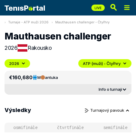
Turnaje - ATP muži 2026
Mauthausen challenger - Čtyřhry
Mauthausen challenger
2026
Rakousko
2026
ATP (muži) - Čtyřhry
€160,680
M
antuka
Info o turnaji
Výsledky
Turnajový pavouk
osmifinále
čtvrtfinále
semifinále