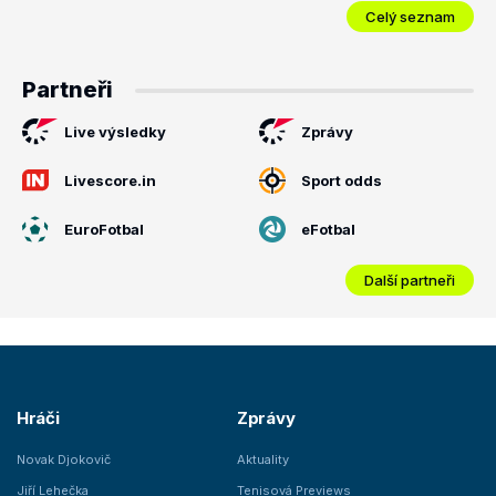
Celý seznam
Partneři
Live výsledky
Zprávy
Livescore.in
Sport odds
EuroFotbal
eFotbal
Další partneři
Hráči
Zprávy
Novak Djokovič
Aktuality
Jiří Lehečka
Tenisová Previews