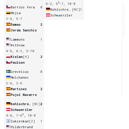
5
6-2, 6
-7, 10-8
Barrios Vera
0
Kohlschreiber
[WC]
1
Mejia
Schwaerzler
3-6, 5-7
6
Damas
2
Jorda Sanchis
Lammons
1
Withrow
4-6, 6-3, 5-10
Kielan
[4]
2
Paulson
Grevelius
0
Molchanov
3-6, 3-6
Martinez
2
Pujol Navarro
Kohlschreiber
[WC]
2
Schwaerzler
4
4-6, 7-6
, 10-8
Cukierman
[2]
1
Hilderbrand