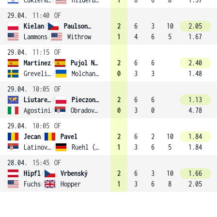
29.04.
11:40
OF
Kielan
/
Paulson (4)
2
6
3
10
2.05
Lammons
/
Withrow
1
4
6
5
1.67
29.04.
11:15
OF
Martinez
/
Pujol Navarro
2
6
6
2.40
Grevelius
/
Molchanov
0
3
3
1.48
29.04.
10:05
OF
Liutarevich
/
Pieczonka (1)
2
6
6
1.13
Agostini
/
Obradovic
0
3
0
4.78
29.04.
10:05
OF
Jecan
/
Pavel
2
6
2
10
1.84
Latinovic
/
Ruehl (3)
1
3
6
5
1.84
28.04.
15:45
OF
Hipfl
/
Vrbenský
2
6
3
10
1.66
Fuchs
/
Hopper
1
3
6
8
2.05