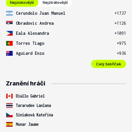
Nejziskovější
Nejztrátovější
Cerundolo Juan Manuel
+1737
Obradovic Andrea
+1126
Eala Alexandra
+1091
Torres Tiago
+975
Aguiard Enzo
+936
Celý žebříček
Zranění hráči
Diallo Gabriel
Tararudee Lanlana
Siniaková Kateřina
Munar Jaume