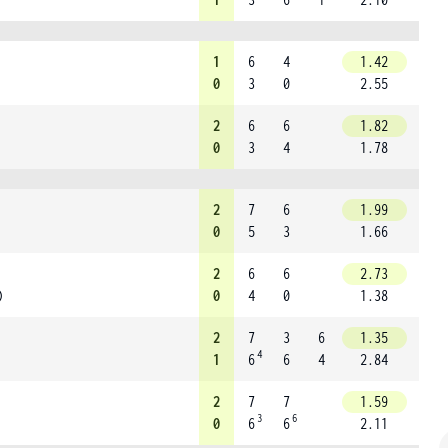
1
6
4
1.42
0
3
0
2.55
2
6
6
1.82
0
3
4
1.78
2
7
6
1.99
0
5
3
1.66
2
6
6
2.73
)
0
4
0
1.38
2
7
3
6
1.35
4
1
6
6
4
2.84
2
7
7
1.59
3
6
0
6
6
2.11