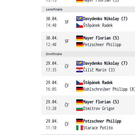
semifinále
30.04.
Davydenko Nikolay (7)
SF
14:40
Štěpánek Radek
30.04.
Mayer Florian (5)
SF
12:40
Petzschner Philipp
čtvrtfinále
29.04.
Davydenko Nikolay (7)
ČF
17:35
Čilič Marin (3)
29.04.
Štěpánek Radek
ČF
16:05
Kohlschreiber Philipp (8
29.04.
Mayer Florian (5)
ČF
13:20
Dimitrov Grigor
29.04.
Petzschner Philipp
ČF
11:10
Starace Potito