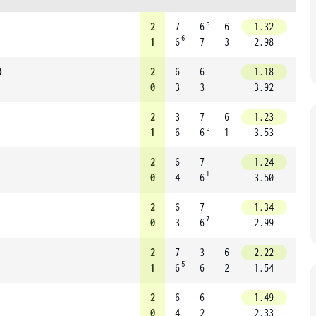
5
2
7
6
6
1.32
6
1
6
7
3
2.98
)
2
6
6
1.18
0
3
3
3.92
2
3
7
6
1.23
5
1
6
6
1
3.53
2
6
7
1.24
1
0
4
6
3.50
2
6
7
1.34
7
0
3
6
2.99
2
7
3
6
2.22
5
1
6
6
2
1.54
2
6
6
1.49
0
4
2
2.33