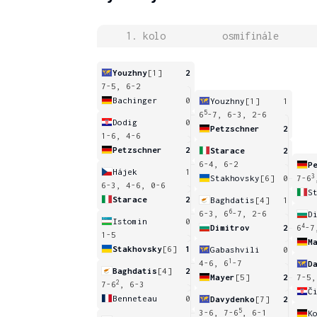
1. kolo
osmifinále
Youzhny
[1]
2
7-5, 6-2
Bachinger
0
Youzhny
[1]
1
5
6
-7, 6-3, 2-6
Dodig
0
Petzschner
2
1-6, 4-6
Petzschner
2
Starace
2
6-4, 6-2
P
Hájek
1
3
Stakhovsky
[6]
0
7-6
6-3, 4-6, 0-6
S
Starace
2
Baghdatis
[4]
1
6
6-3, 6
-7, 2-6
D
Istomin
0
4
Dimitrov
2
6
-7
1-5
M
Stakhovsky
[6]
1
Gabashvili
0
1
4-6, 6
-7
D
Baghdatis
[4]
2
Mayer
[5]
2
7-5,
2
7-6
, 6-3
Č
Benneteau
0
Davydenko
[7]
2
5
3-6, 7-6
, 6-1