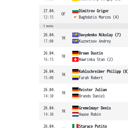
27.04.
Dimitrov Grigor
OF
12:15
Baghdatis Marcos (4)
1. kolo
26.04.
Davydenko Nikolay (7)
1K
17:00
Kuznetsov Andrey
26.04.
Brown Dustin
1K
16:15
Wawrinka Stan (2)
26.04.
Kohlschreiber Philipp (8
1K
15:00
Farah Robert
26.04.
Reister Julian
1K
14:30
Brands Daniel
26.04.
Gremelmayr Denis
1K
14:30
Haase Robin
26.04.
Starace Potito