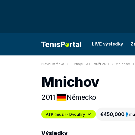
LIVE výsledky
Z
Hlavní stránka
Turnaje - ATP muži 2011
Mnichov - 
Mnichov
2011
Německo
€450,000
ATP (muži) - Dvouhry
mu
Výsledky