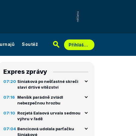
urnajů
Soutěž
Přihlášení
Expres zprávy
07:20
Siniaková po nešťastné skreči
slaví drtivé vítězství
07:16
Menšík parádně zvládl
nebezpečnou hrozbu
07:10
Rozjetá Ealaová urvala sedmou
výhru v řadě
07:04
Bencicová udolala parťačku
Siniakové