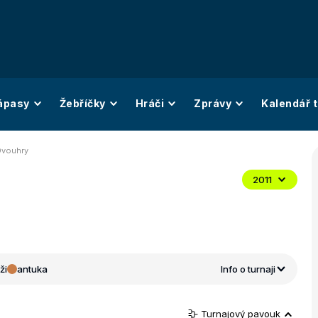
ápasy
Žebříčky
Hráči
Zprávy
Kalendář t
Dvouhry
2011
ži
antuka
Info o turnaji
Turnajový pavouk