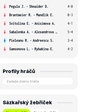
Pegula J.
-
Shnaider D.
4-0
Brantmeier R.
-
Mandlik E.
0-3
Svitolina E.
-
Anisimova A.
4-1
Sabalenka A.
-
Alexandrova E.
5-4
Pieleanu R.
-
Andreescu S.
3-4
Samsonova L.
-
Rybakina E.
4-2
Profily hráčů
Sázkařský žebříček