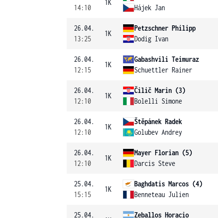
1K
14:10
Hájek Jan
26.04.
Petzschner Philipp
1K
13:25
Dodig Ivan
26.04.
Gabashvili Teimuraz
1K
12:15
Schuettler Rainer
26.04.
Čilič Marin (3)
1K
12:10
Bolelli Simone
26.04.
Štěpánek Radek
1K
12:10
Golubev Andrey
26.04.
Mayer Florian (5)
1K
12:10
Darcis Steve
25.04.
Baghdatis Marcos (4)
1K
15:15
Benneteau Julien
25.04.
Zeballos Horacio