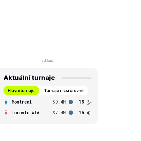
Aktuální turnaje
Hlavní turnaje
Turnaje nižší úrovně
Montreal
$9.4M
16
Toronto WTA
$7.4M
16