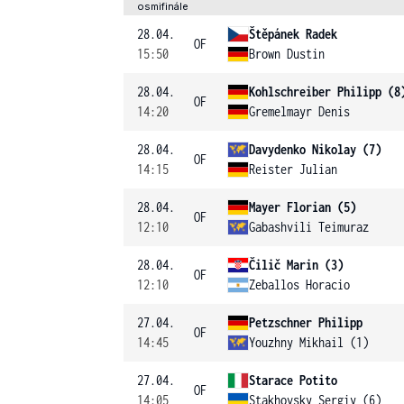
osmifinále
28.04.
Štěpánek Radek
OF
15:50
Brown Dustin
28.04.
Kohlschreiber Philipp (8
OF
14:20
Gremelmayr Denis
28.04.
Davydenko Nikolay (7)
OF
14:15
Reister Julian
28.04.
Mayer Florian (5)
OF
12:10
Gabashvili Teimuraz
28.04.
Čilič Marin (3)
OF
12:10
Zeballos Horacio
27.04.
Petzschner Philipp
OF
14:45
Youzhny Mikhail (1)
27.04.
Starace Potito
OF
14:05
Stakhovsky Sergiy (6)