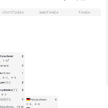
čtvrtfinále
semifinále
finále
etzschner
2
6
, 7-6
tarace
0
imitrov
1
, 6-3, 4-6
ayer
[5]
2
avydenko
[7]
2
 6-3
ilič
[3]
0
Petzschner
0
3-6, 4-6
Kohlschreiber
[8]
0