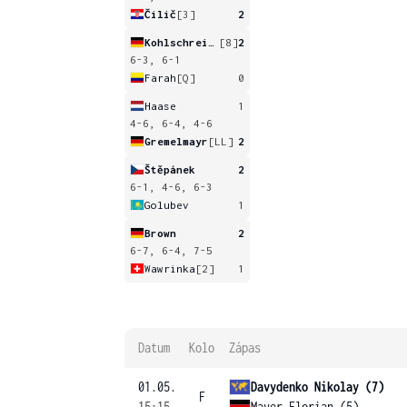
Čilič
[3]
2
Kohlschreiber
[8]
2
6-3, 6-1
Farah
[Q]
0
Haase
1
4-6, 6-4, 4-6
Gremelmayr
[LL]
2
Štěpánek
2
6-1, 4-6, 6-3
Golubev
1
Brown
2
6-7, 6-4, 7-5
Wawrinka
[2]
1
Datum
Kolo
Zápas
01.05.
Davydenko Nikolay (7)
F
15:15
Mayer Florian (5)