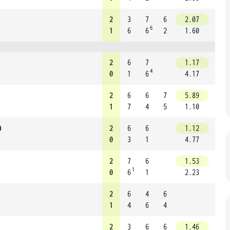
2
3
7
6
2.07
6
1
6
6
2
1.60
2
6
7
1.17
4
0
1
6
4.17
2
6
6
7
5.89
1
7
4
5
1.10
)
2
6
6
1.12
0
3
1
4.77
2
7
6
1.53
1
0
6
1
2.23
2
6
4
6
1
4
6
4
2
3
6
6
1.46