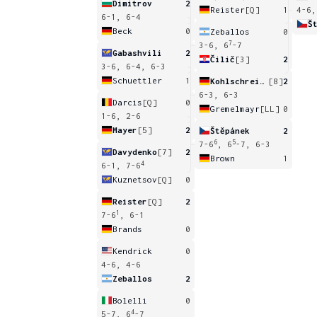
Dimitrov
2
Reister
[Q]
1
4-6,
6-1, 6-4
Š
Beck
0
Zeballos
0
7
3-6, 6
-7
Gabashvili
2
Čilič
[3]
2
3-6, 6-4, 6-3
Schuettler
1
Kohlschreiber
[8]
2
6-3, 6-3
Darcis
[Q]
0
Gremelmayr
[LL]
0
1-6, 2-6
Mayer
[5]
2
Štěpánek
2
6
5
7-6
, 6
-7, 6-3
Davydenko
[7]
2
Brown
1
4
6-1, 7-6
Kuznetsov
[Q]
0
Reister
[Q]
2
1
7-6
, 6-1
Brands
0
Kendrick
0
4-6, 4-6
Zeballos
2
Bolelli
0
4
5-7, 6
-7