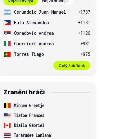
Nejziskovější
Nejztrátovější
Cerundolo Juan Manuel
+1737
Eala Alexandra
+1131
Obradovic Andrea
+1126
Guerrieri Andrea
+981
Torres Tiago
+975
Celý žebříček
Zranění hráči
Minnen Greetje
Tiafoe Frances
Diallo Gabriel
Tararudee Lanlana