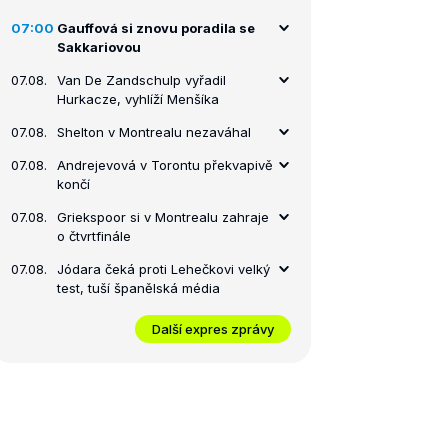
07:00
Gauffová si znovu poradila se
Sakkariovou
07.08.
Van De Zandschulp vyřadil
Hurkacze, vyhlíží Menšíka
07.08.
Shelton v Montrealu nezaváhal
07.08.
Andrejevová v Torontu překvapivě
končí
07.08.
Griekspoor si v Montrealu zahraje
o čtvrtfinále
07.08.
Jódara čeká proti Lehečkovi velký
test, tuší španělská média
Další expres zprávy