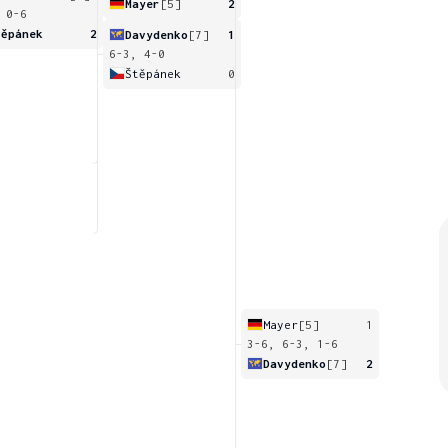
Mayer
[5]
2
 0-6
těpánek
2
Davydenko
[7]
1
6-3, 4-0
Štěpánek
0
Mayer
[5]
1
3-6, 6-3, 1-6
Davydenko
[7]
2