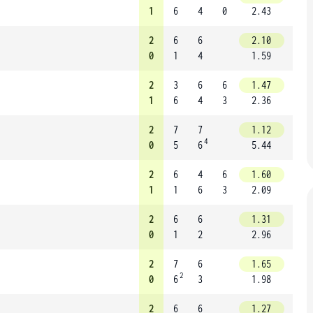
1
6
4
0
2.43
2
6
6
2.10
0
1
4
1.59
2
3
6
6
1.47
1
6
4
3
2.36
2
7
7
1.12
4
0
5
6
5.44
2
6
4
6
1.60
1
1
6
3
2.09
2
6
6
1.31
0
1
2
2.96
2
7
6
1.65
2
0
6
3
1.98
2
6
6
1.27