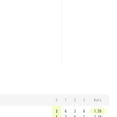
S
1
2
3
Kurs
2
6
3
6
1.59
1
3
6
1
2.10