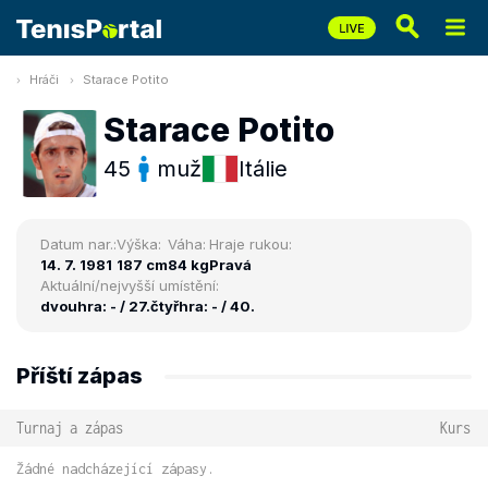
Hráči
Starace Potito
Starace Potito
45
muž
Itálie
Datum nar.:
Výška:
Váha:
Hraje rukou:
14. 7. 1981
187 cm
84 kg
Pravá
Aktuální/nejvyšší umístění:
dvouhra: - / 27.
čtyřhra: - / 40.
Příští zápas
Turnaj a zápas
Kurs
Žádné nadcházející zápasy.