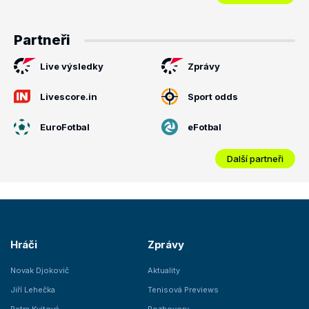
Partneři
Live výsledky
Zprávy
Livescore.in
Sport odds
EuroFotbal
eFotbal
Další partneři
Hráči
Zprávy
Novak Djokovič
Aktuality
Jiří Lehečka
Tenisová Previews