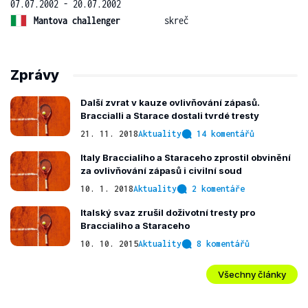
07.07.2002 - 20.07.2002
Mantova challenger
skreč
Zprávy
Další zvrat v kauze ovlivňování zápasů.
Braccialli a Starace dostali tvrdé tresty
21. 11. 2018
Aktuality
14 komentářů
Italy Braccialiho a Staraceho zprostil obvinění
za ovlivňování zápasů i civilní soud
10. 1. 2018
Aktuality
2 komentáře
Italský svaz zrušil doživotní tresty pro
Braccialiho a Staraceho
10. 10. 2015
Aktuality
8 komentářů
Všechny články