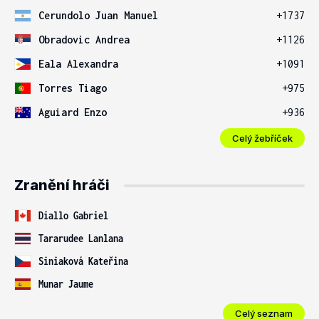
Cerundolo Juan Manuel
+1737
Obradovic Andrea
+1126
Eala Alexandra
+1091
Torres Tiago
+975
Aguiard Enzo
+936
Celý žebříček
Zranění hráči
Diallo Gabriel
Tararudee Lanlana
Siniaková Kateřina
Munar Jaume
Celý seznam