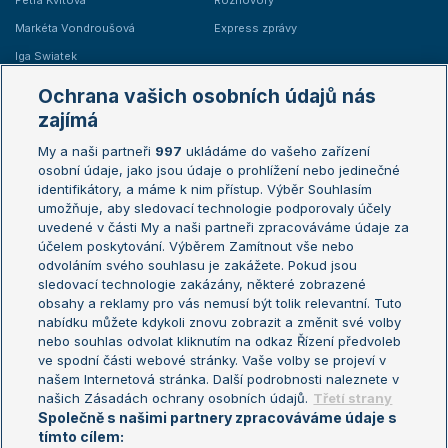
Petra Kvitová
Rozhovory
Markéta Vondroušová
Express zprávy
Iga Swiatek
Marie Bouzková
Ochrana vašich osobních údajů nás
Žebříčky
Kalendář turnajů
zajímá
My a naši partneři
997
ukládáme do vašeho zařízení
Žebříček ATP (muži)
Australian Open
osobní údaje, jako jsou údaje o prohlížení nebo jedinečné
Žebříček WTA (ženy)
French Open
identifikátory, a máme k nim přístup. Výběr Souhlasím
umožňuje, aby sledovací technologie podporovaly účely
Sázkařský žebříček
Wimbledon
uvedené v části My a naši partneři zpracováváme údaje za
US Open
účelem poskytování. Výběrem Zamítnout vše nebo
odvoláním svého souhlasu je zakážete. Pokud jsou
Turnaj mistrů
sledovací technologie zakázány, některé zobrazené
Turnaj mistryň
obsahy a reklamy pro vás nemusí být tolik relevantní. Tuto
Aktualní trendy
nabídku můžete kdykoli znovu zobrazit a změnit své volby
nebo souhlas odvolat kliknutím na odkaz Řízení předvoleb
ve spodní části webové stránky. Vaše volby se projeví v
Fotbalové přestupy
našem Internetová stránka. Další podrobnosti naleznete v
Livesport Daily
našich Zásadách ochrany osobních údajů.
Třetí strany
Společně s našimi partnery zpracováváme údaje s
LS Prague Open
tímto cílem: