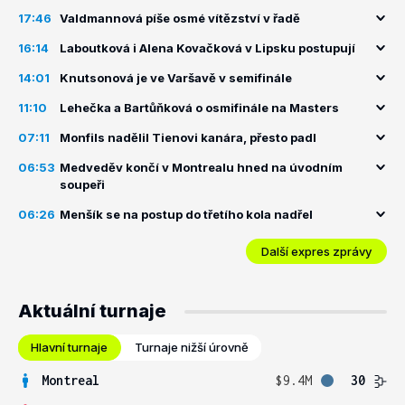
17:46
Valdmannová píše osmé vítězství v řadě
16:14
Laboutková i Alena Kovačková v Lipsku postupují
14:01
Knutsonová je ve Varšavě v semifinále
11:10
Lehečka a Bartůňková o osmifinále na Masters
07:11
Monfils nadělil Tienovi kanára, přesto padl
06:53
Medveděv končí v Montrealu hned na úvodním
soupeři
06:26
Menšík se na postup do třetího kola nadřel
Další expres zprávy
Aktuální turnaje
Hlavní turnaje
Turnaje nižší úrovně
Montreal
$9.4M
30