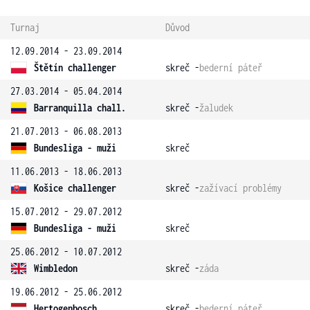
Turnaj
Důvod
12.09.2014 - 23.09.2014
Štětín challenger
skreč -
bederní páteř
27.03.2014 - 05.04.2014
Barranquilla chall.
skreč -
žaludek
21.07.2013 - 06.08.2013
Bundesliga - muži
skreč
11.06.2013 - 18.06.2013
Košice challenger
skreč -
zažívací problémy
15.07.2012 - 29.07.2012
Bundesliga - muži
skreč
25.06.2012 - 10.07.2012
Wimbledon
skreč -
záda
19.06.2012 - 25.06.2012
Hertogenbosch
skreč -
bederní páteř