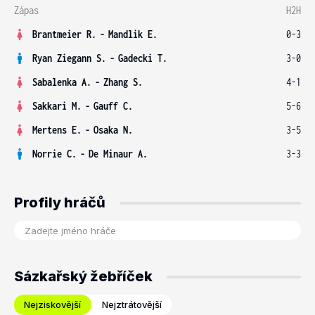
Zápas
H2H
Brantmeier R.
-
Mandlik E.
0-3
Ryan Ziegann S.
-
Gadecki T.
3-0
Sabalenka A.
-
Zhang S.
4-1
Sakkari M.
-
Gauff C.
5-6
Mertens E.
-
Osaka N.
3-5
Norrie C.
-
De Minaur A.
3-3
Profily hráčů
Sázkařský žebříček
Nejziskovější
Nejztrátovější