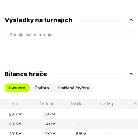
Výsledky na turnajích
Bilance hráče
Dvouhra
Čtyřhra
Smíšené čtyřhry
Rok
Celkem
Antuka
Tvrdý p.
H
-
-
2017
0/7
-
-
2016
4/1
-
2015
9/9
5/5