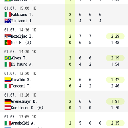
01.07.
15:00
1K
Fabbiano T.
2
6
6
6
Sirianni J.
1
4
7
4
01.07.
14:30
1K
Bozoljac I.
2
7
7
2.29
Gil F. (3)
0
6
5
1.48
01.07.
14:30
1K
Alves T.
2
6
6
2.19
Di Mauro A.
0
4
2
1.54
01.07.
13:20
1K
Giraldo S.
2
6
6
1.42
Tenconi T.
0
4
2
2.46
01.07.
13:20
1K
Gremelmayr D.
2
6
6
1.91
Koellerer D. (6)
0
1
0
1.70
01.07.
13:05
1K
Arnaboldi A.
2
5
6
6
2.35