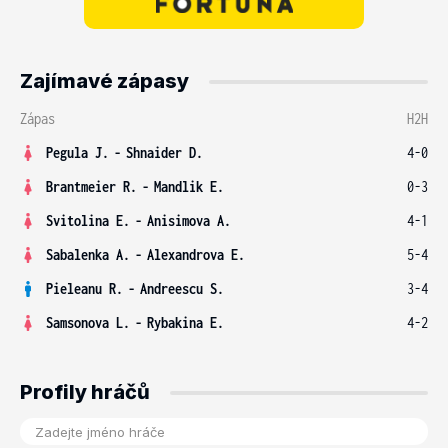
Zajímavé zápasy
Zápas
H2H
Pegula J.
-
Shnaider D.
4-0
Brantmeier R.
-
Mandlik E.
0-3
Svitolina E.
-
Anisimova A.
4-1
Sabalenka A.
-
Alexandrova E.
5-4
Pieleanu R.
-
Andreescu S.
3-4
Samsonova L.
-
Rybakina E.
4-2
Profily hráčů