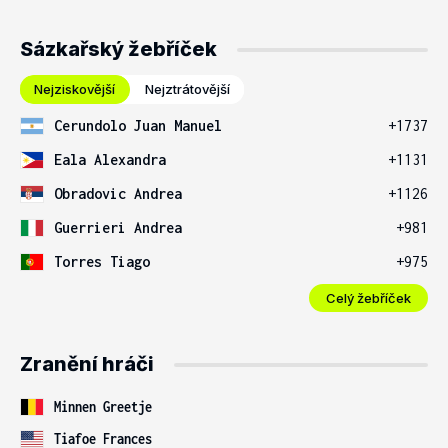
Sázkařský žebříček
Nejziskovější
Nejztrátovější
Cerundolo Juan Manuel
+1737
Eala Alexandra
+1131
Obradovic Andrea
+1126
Guerrieri Andrea
+981
Torres Tiago
+975
Celý žebříček
Zranění hráči
Minnen Greetje
Tiafoe Frances