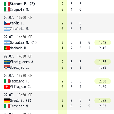
Starace P. (2)
2
6
6
Crugnola M.
0
4
0
02.07.
15:00
OF
Vaněk J.
2
7
6
Zabaleta M.
0
5
4
02.07.
14:30
OF
Gonzalez M. (1)
2
6
3
6
1.42
Machado R.
1
2
6
2
2.45
02.07.
14:30
OF
Vinciguerra A.
2
6
6
1.65
Bozoljac I.
0
2
3
1.98
02.07.
13:30
OF
Fabbiano T.
2
6
6
2.08
Villagran C.
0
3
4
1.59
02.07.
13:00
OF
Greul S. (8)
2
3
6
7
1.32
Trevisan M.
1
6
2
5
2.83