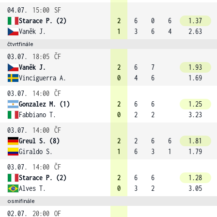
04.07.
15:00
SF
Starace P. (2)
2
6
0
6
1.37
Vaněk J.
1
3
6
4
2.63
čtvrtfinále
03.07.
18:05
ČF
Vaněk J.
2
6
7
1.93
Vinciguerra A.
0
4
6
1.69
03.07.
14:00
ČF
Gonzalez M. (1)
2
6
6
1.25
Fabbiano T.
0
2
2
3.23
03.07.
14:00
ČF
Greul S. (8)
2
2
6
6
1.81
Giraldo S.
1
6
3
1
1.79
03.07.
14:00
ČF
Starace P. (2)
2
6
6
1.28
Alves T.
0
3
2
3.05
osmifinále
02.07.
20:00
OF