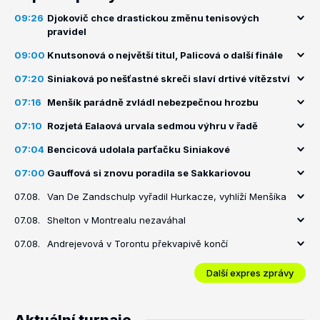
09:26
Djokovič chce drastickou změnu tenisových
pravidel
09:00
Knutsonová o největší titul, Palicová o další finále
07:20
Siniaková po nešťastné skreči slaví drtivé vítězství
07:16
Menšík parádně zvládl nebezpečnou hrozbu
07:10
Rozjetá Ealaová urvala sedmou výhru v řadě
07:04
Bencicová udolala parťačku Siniakové
07:00
Gauffová si znovu poradila se Sakkariovou
07.08.
Van De Zandschulp vyřadil Hurkacze, vyhlíží Menšíka
07.08.
Shelton v Montrealu nezaváhal
07.08.
Andrejevová v Torontu překvapivě končí
Další expres zprávy