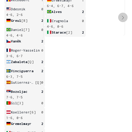
Gremelmayr
1
6-4, 6-7, 4-6
Odesnik
0
Alves
2
4-6, 2-6
Greul
[8]
2
Crugnola
0
4-6, 0-6
Daniel
[7]
0
Starace
[2]
2
4-6, 4-6
Vaněk
2
Roger-Vasselin
0
3-6, 6-7
Zabaleta
[Q]
2
Vinciguerra
2
6-3, 7-5
Gutierrez-Ferrol
[Q]
0
Bozoljac
2
7-6, 7-5
Gil
[3]
0
Koellerer
[6]
0
1-6, 0-6
Gremelmayr
2