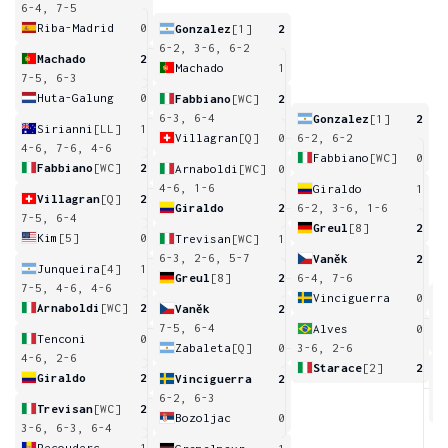
6-4, 7-5
Riba-Madrid
0
Gonzalez
[1]
2
6-2, 3-6, 6-2
Machado
2
Machado
1
7-5, 6-3
Huta-Galung
0
Fabbiano
[WC]
2
6-3, 6-4
Gonzalez
[1]
2
Sirianni
[LL]
1
Villagran
[Q]
0
6-2, 6-2
4-6, 7-6, 4-6
Fabbiano
[WC]
0
Fabbiano
[WC]
2
Arnaboldi
[WC]
0
4-6, 1-6
Giraldo
1
Villagran
[Q]
2
Giraldo
2
6-2, 3-6, 1-6
7-5, 6-4
Greul
[8]
2
Kim
[5]
0
Trevisan
[WC]
1
6-3, 2-6, 5-7
Vaněk
2
Junqueira
[4]
1
Greul
[8]
2
6-4, 7-6
7-5, 4-6, 4-6
Vinciguerra
0
Arnaboldi
[WC]
2
Vaněk
2
6
7-5, 6-4
Alves
0
Tenconi
0
Zabaleta
[Q]
0
3-6, 2-6
4-6, 2-6
Starace
[2]
2
Giraldo
2
Vinciguerra
2
3
6-2, 6-3
Trevisan
[WC]
2
Bozoljac
0
3-6, 6-3, 6-4
Recouderc
1