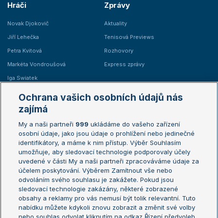
Hráči
Zprávy
Novak Djokovič
Aktuality
Jiří Lehečka
Tenisová Previews
Petra Kvitová
Rozhovory
Markéta Vondroušová
Express zprávy
Iga Swiatek
Marie Bouzková
Ochrana vašich osobních údajů nás
Žebříčky
Kalendář turnajů
zajímá
My a naši partneři
999
ukládáme do vašeho zařízení
Žebříček ATP (muži)
Australian Open
osobní údaje, jako jsou údaje o prohlížení nebo jedinečné
Žebříček WTA (ženy)
French Open
identifikátory, a máme k nim přístup. Výběr Souhlasím
umožňuje, aby sledovací technologie podporovaly účely
Sázkařský žebříček
Wimbledon
uvedené v části My a naši partneři zpracováváme údaje za
US Open
účelem poskytování. Výběrem Zamítnout vše nebo
odvoláním svého souhlasu je zakážete. Pokud jsou
Turnaj mistrů
sledovací technologie zakázány, některé zobrazené
Turnaj mistryň
obsahy a reklamy pro vás nemusí být tolik relevantní. Tuto
Aktualní trendy
nabídku můžete kdykoli znovu zobrazit a změnit své volby
nebo souhlas odvolat kliknutím na odkaz Řízení předvoleb