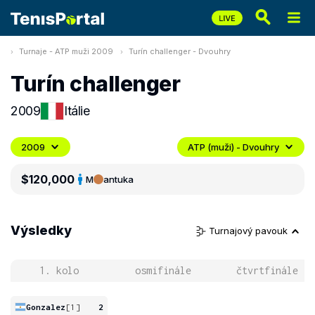
Turnaje - ATP muži 2009
Turín challenger - Dvouhry
Turín challenger
2009
Itálie
2009
ATP (muži) - Dvouhry
$120,000
M
antuka
Výsledky
Turnajový pavouk
1. kolo
osmifinále
čtvrtfinále
Gonzalez
[1]
2