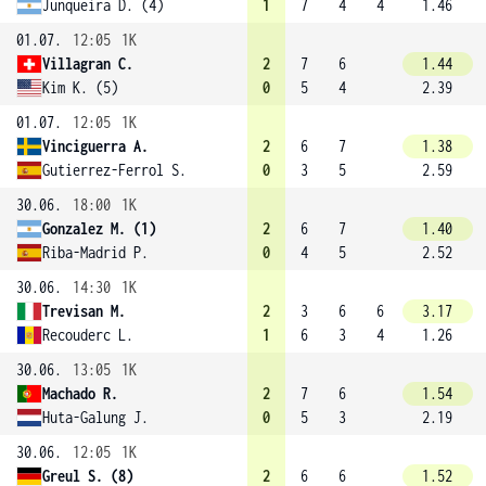
Junqueira D. (4)
1
7
4
4
1.46
01.07.
12:05
1K
Villagran C.
2
7
6
1.44
Kim K. (5)
0
5
4
2.39
01.07.
12:05
1K
Vinciguerra A.
2
6
7
1.38
Gutierrez-Ferrol S.
0
3
5
2.59
30.06.
18:00
1K
Gonzalez M. (1)
2
6
7
1.40
Riba-Madrid P.
0
4
5
2.52
30.06.
14:30
1K
Trevisan M.
2
3
6
6
3.17
Recouderc L.
1
6
3
4
1.26
30.06.
13:05
1K
Machado R.
2
7
6
1.54
Huta-Galung J.
0
5
3
2.19
30.06.
12:05
1K
Greul S. (8)
2
6
6
1.52