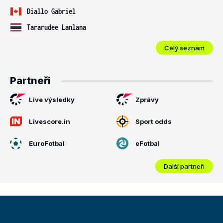
Diallo Gabriel
Tararudee Lanlana
Celý seznam
Partneři
Live výsledky
Zprávy
Livescore.in
Sport odds
EuroFotbal
eFotbal
Další partneři