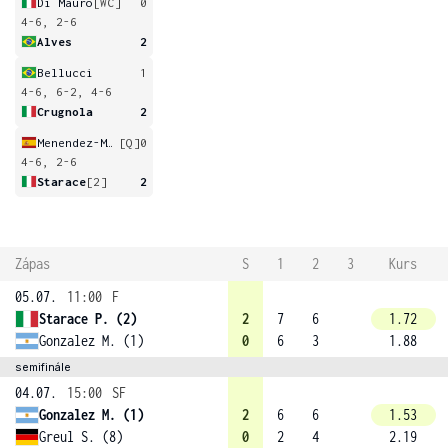
Di Mauro
[WC]
0
4-6, 2-6
Alves
2
Bellucci
1
4-6, 6-2, 4-6
Crugnola
2
Menendez-Maceiras
[Q]
0
4-6, 2-6
Starace
[2]
2
Zápas
S
1
2
3
Kurs
05.07.
11:00
F
Starace P. (2)
2
7
6
1.72
Gonzalez M. (1)
0
6
3
1.88
semifinále
04.07.
15:00
SF
Gonzalez M. (1)
2
6
6
1.53
Greul S. (8)
0
2
4
2.19