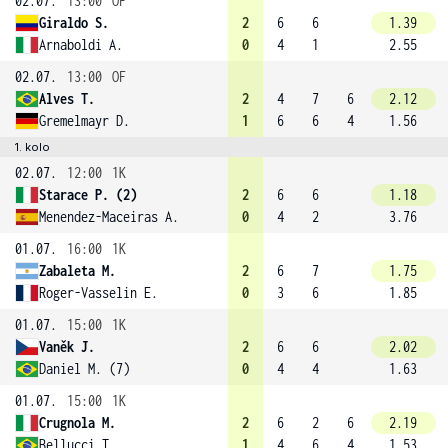
02.07.
13:00
OF
Giraldo S.
2
6
6
1.39
Arnaboldi A.
0
4
1
2.55
02.07.
13:00
OF
Alves T.
2
4
7
6
2.12
Gremelmayr D.
1
6
6
4
1.56
1. kolo
02.07.
12:00
1K
Starace P. (2)
2
6
6
1.18
Menendez-Maceiras A.
0
4
2
3.76
01.07.
16:00
1K
Zabaleta M.
2
6
7
1.75
Roger-Vasselin E.
0
3
6
1.85
01.07.
15:00
1K
Vaněk J.
2
6
6
2.02
Daniel M. (7)
0
4
4
1.63
01.07.
15:00
1K
Crugnola M.
2
6
2
6
2.19
Bellucci T.
1
4
6
4
1.53