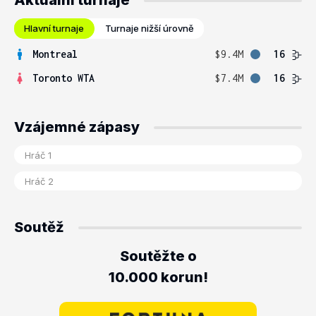
Aktuální turnaje
Hlavní turnaje
Turnaje nižší úrovně
Montreal
$9.4M
16
Toronto WTA
$7.4M
16
Vzájemné zápasy
Soutěž
Soutěžte o
10.000 korun!