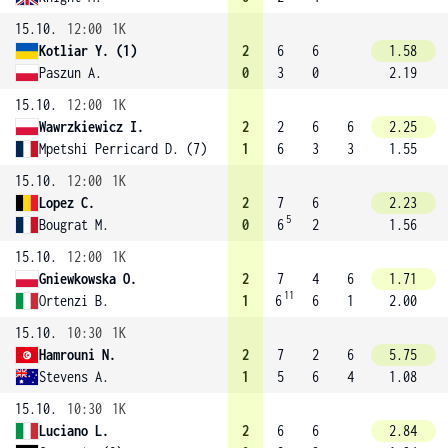
15.10.
12:00
1K
Kotliar Y. (1)
2
6
6
1.58
Paszun A.
0
3
0
2.19
15.10.
12:00
1K
Wawrzkiewicz I.
2
2
6
6
2.25
Mpetshi Perricard D. (7)
1
6
3
3
1.55
15.10.
12:00
1K
Lopez C.
2
7
6
2.23
5
Bougrat M.
0
6
2
1.56
15.10.
12:00
1K
Gniewkowska O.
2
7
4
6
1.71
11
Ortenzi B.
1
6
6
1
2.00
15.10.
10:30
1K
Hamrouni N.
2
7
2
6
5.75
Stevens A.
1
5
6
4
1.08
15.10.
10:30
1K
Luciano L.
2
6
6
2.84