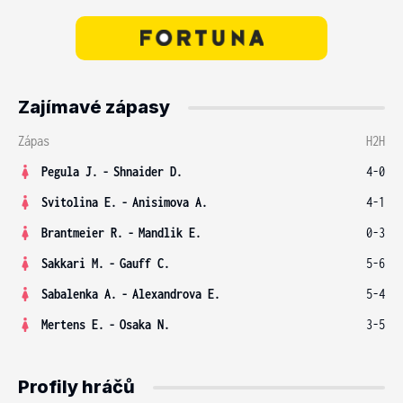
Zajímavé zápasy
Zápas
H2H
Pegula J.
-
Shnaider D.
4-0
Svitolina E.
-
Anisimova A.
4-1
Brantmeier R.
-
Mandlik E.
0-3
Sakkari M.
-
Gauff C.
5-6
Sabalenka A.
-
Alexandrova E.
5-4
Mertens E.
-
Osaka N.
3-5
Profily hráčů