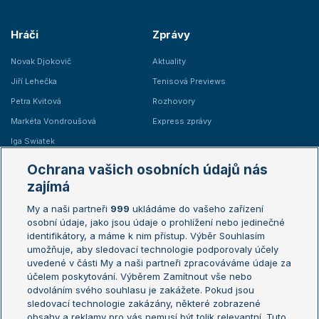
Hráči
Zprávy
Novak Djokovič
Aktuality
Jiří Lehečka
Tenisová Previews
Petra Kvitová
Rozhovory
Markéta Vondroušová
Express zprávy
Iga Swiatek
Marie Bouzková
Ochrana vašich osobních údajů nás
Žebříčky
Kalendář turnajů
zajímá
My a naši partneři
999
ukládáme do vašeho zařízení
Žebříček ATP (muži)
Australian Open
osobní údaje, jako jsou údaje o prohlížení nebo jedinečné
Žebříček WTA (ženy)
French Open
identifikátory, a máme k nim přístup. Výběr Souhlasím
umožňuje, aby sledovací technologie podporovaly účely
Sázkařský žebříček
Wimbledon
uvedené v části My a naši partneři zpracováváme údaje za
US Open
účelem poskytování. Výběrem Zamítnout vše nebo
odvoláním svého souhlasu je zakážete. Pokud jsou
Turnaj mistrů
sledovací technologie zakázány, některé zobrazené
Turnaj mistryň
obsahy a reklamy pro vás nemusí být tolik relevantní. Tuto