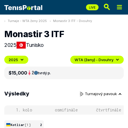
Turnaje - WTA ženy 2025
Monastir 3 ITF - Dvouhry
Monastir 3 ITF
2025
Tunisko
2025
WTA (ženy) - Dvouhry
$15,000
Ž
tvrdý p.
Výsledky
Turnajový pavouk
1. kolo
osmifinále
čtvrtfinále
Kotliar
[1]
2