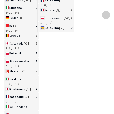
Vaissaud
[5]
2
6-0, 6-3
Luciano
2
Komano
[Q]
0
6-2, 6-3
Ceuca
[8]
0
Gniewkowska
[WC]
0
1
5-7, 6
-7
Mi
[6]
2
Golovina
[2]
2
6-2, 6-1
Coppez
0
Kikawada
[Q]
0
2-6, 2-6
Kmiecik
2
Straszewska
2
7-5, 6-0
Bhopal
[WC]
0
Monteleone
0
1-6, 2-6
Nishimura
[3]
2
Vaissaud
[5]
2
6-3, 6-1
Dell'edera
0