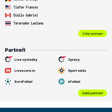
Tiafoe Frances
Diallo Gabriel
Tararudee Lanlana
Celý seznam
Partneři
Live výsledky
Zprávy
Livescore.in
Sport odds
EuroFotbal
eFotbal
Další partneři