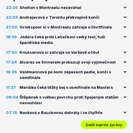
22:26
Shelton v Montrealu nezaváhal
22:05
Andrejevová v Torontu překvapivě končí
21:00
Griekspoor si v Montrealu zahraje o čtvrtfinále
18:35
Jódara čeká proti Lehečkovi velký test, tuší
španělská média
17:50
Knutsonová si zahraje ve Varšavě o titul
17:24
Alcaraz se Sinnerem prokazují svoji výjimečnost
16:26
Valdmannová po osmi zápasech padla, končí v
semifinále
11:37
Menšíka čeká těžký boj o osmifinále na Masters
09:04
Štěpánek s volbou povrchu proti Spojeným státům
nesouhlasí
07:15
Nosková s Bouzkovou dohrály i ve čtyřhře
Další expres zprávy