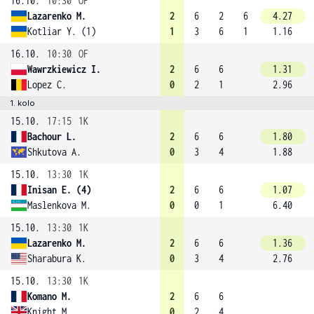
16.10.
10:30
OF
Lazarenko M.
2
6
2
6
4.27
Kotliar Y. (1)
1
3
6
1
1.16
16.10.
10:30
OF
Wawrzkiewicz I.
2
6
6
1.31
Lopez C.
0
2
1
2.96
1. kolo
15.10.
17:15
1K
Bachour L.
2
6
6
1.80
Shkutova A.
0
3
4
1.88
15.10.
13:30
1K
Inisan E. (4)
2
6
6
1.07
Maslenkova M.
0
0
1
6.40
15.10.
13:30
1K
Lazarenko M.
2
6
6
1.36
Sharabura K.
0
3
4
2.76
15.10.
13:30
1K
Komano M.
2
6
6
Knight M.
0
2
4