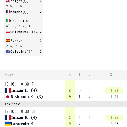
Knight
[Q]
0
2-6, 4-6
Komano
[Q]
2
Ortenzi
[Q]
1
11
6
-7, 6-4, 1-6
Gniewkowska
[WC]
2
Ferrer
0
2-6, 4-6
Golovina
[2]
2
Zápas
S
1
2
3
Kurs
19.10.
10:30
F
Inisan E. (4)
2
6
6
1.81
Nishimura K. (3)
0
1
2
1.91
semifinále
18.10.
10:30
SF
Inisan E. (4)
2
6
6
1.56
Lazarenko M.
0
2
3
2.27