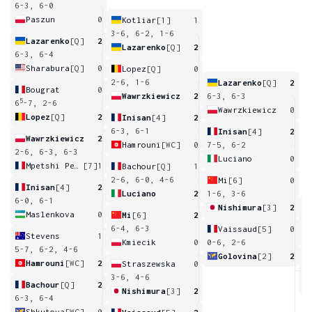
6-3, 6-0
Paszun
0
Kotliar
[1]
1
3-6, 6-2, 1-6
Lazarenko
[Q]
2
Lazarenko
[Q]
2
6-3, 6-4
Sharabura
[Q]
0
Lopez
[Q]
0
2-6, 1-6
Lazarenko
[Q]
2
Bougrat
0
Wawrzkiewicz
2
6-3, 6-3
5
6
-7, 2-6
Wawrzkiewicz
0
Lopez
[Q]
2
Inisan
[4]
2
6-3, 6-1
Inisan
[4]
2
Wawrzkiewicz
2
Hamrouni
[WC]
0
7-5, 6-2
2-6, 6-3, 6-3
Luciano
0
Mpetshi Perricard
[7]
1
Bachour
[Q]
1
2-6, 6-0, 4-6
Mi
[6]
0
Inisan
[4]
2
Luciano
2
1-6, 3-6
6-0, 6-1
Nishimura
[3]
2
Maslenkova
0
Mi
[6]
2
2
6-4, 6-3
Vaissaud
[5]
0
Stevens
1
Kmiecik
0
0-6, 2-6
5-7, 6-2, 4-6
Golovina
[2]
2
Hamrouni
[WC]
2
Straszewska
0
6
3-6, 4-6
Bachour
[Q]
2
Nishimura
[3]
2
6-3, 6-4
Shkutova
[WC]
0