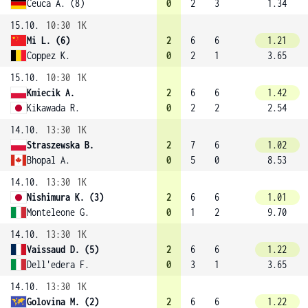
Ceuca A. (8)
0
2
3
1.34
15.10.
10:30
1K
Mi L. (6)
2
6
6
1.21
Coppez K.
0
2
1
3.65
15.10.
10:30
1K
Kmiecik A.
2
6
6
1.42
Kikawada R.
0
2
2
2.54
14.10.
13:30
1K
Straszewska B.
2
7
6
1.02
Bhopal A.
0
5
0
8.53
14.10.
13:30
1K
Nishimura K. (3)
2
6
6
1.01
Monteleone G.
0
1
2
9.70
14.10.
13:30
1K
Vaissaud D. (5)
2
6
6
1.22
Dell'edera F.
0
3
1
3.65
14.10.
13:30
1K
Golovina M. (2)
2
6
6
1.22