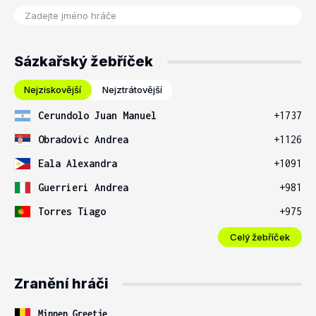
Sázkařský žebříček
Nejziskovější
Nejztrátovější
Cerundolo Juan Manuel
+1737
Obradovic Andrea
+1126
Eala Alexandra
+1091
Guerrieri Andrea
+981
Torres Tiago
+975
Celý žebříček
Zranění hráči
Minnen Greetje