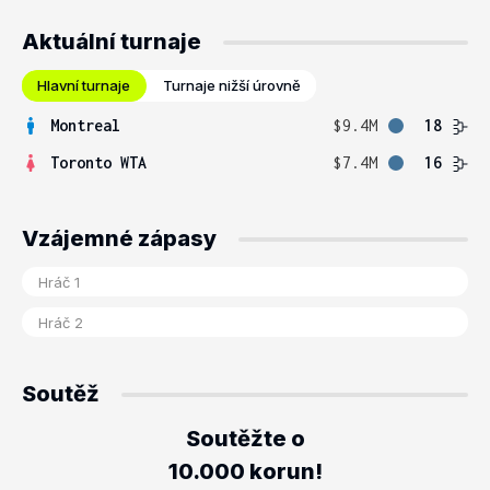
Aktuální turnaje
Hlavní turnaje
Turnaje nižší úrovně
Montreal
$9.4M
18
Toronto WTA
$7.4M
16
Vzájemné zápasy
Soutěž
Soutěžte o
10.000 korun!