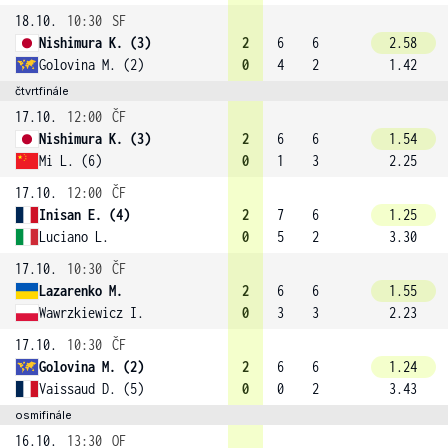
18.10.
10:30
SF
Nishimura K. (3)
2
6
6
2.58
Golovina M. (2)
0
4
2
1.42
čtvrtfinále
17.10.
12:00
ČF
Nishimura K. (3)
2
6
6
1.54
Mi L. (6)
0
1
3
2.25
17.10.
12:00
ČF
Inisan E. (4)
2
7
6
1.25
Luciano L.
0
5
2
3.30
17.10.
10:30
ČF
Lazarenko M.
2
6
6
1.55
Wawrzkiewicz I.
0
3
3
2.23
17.10.
10:30
ČF
Golovina M. (2)
2
6
6
1.24
Vaissaud D. (5)
0
0
2
3.43
osmifinále
16.10.
13:30
OF