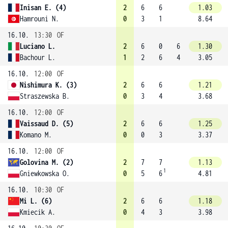
Inisan E. (4)
2
6
6
1.03
Hamrouni N.
0
3
1
8.64
16.10.
13:30
OF
Luciano L.
2
6
0
6
1.30
Bachour L.
1
2
6
4
3.05
16.10.
12:00
OF
Nishimura K. (3)
2
6
6
1.21
Straszewska B.
0
3
4
3.68
16.10.
12:00
OF
Vaissaud D. (5)
2
6
6
1.25
Komano M.
0
0
3
3.37
16.10.
12:00
OF
Golovina M. (2)
2
7
7
1.13
1
Gniewkowska O.
0
5
6
4.81
16.10.
10:30
OF
Mi L. (6)
2
6
6
1.18
Kmiecik A.
0
4
3
3.98