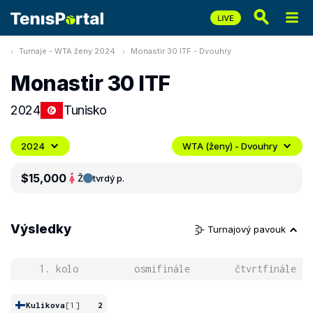
Turnaje - WTA ženy 2024
Monastir 30 ITF - Dvouhry
Monastir 30 ITF
2024
Tunisko
2024
WTA (ženy) - Dvouhry
$15,000
Ž
tvrdý p.
Výsledky
Turnajový pavouk
1. kolo
osmifinále
čtvrtfinále
Kulikova
[1]
2