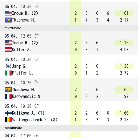
06.04.
10:30
SF
Inoue H. (2)
2
5
6
6
1.61
Tkacheva M.
1
7
3
4
2.17
čtvrtfinále
05.04.
12:00
ČF
Inoue H. (2)
2
6
6
1.15
Koller A.
0
3
1
4.53
05.04.
10:30
ČF
Jang G.
2
6
6
1.38
Pfeifer L.
0
1
2
2.72
05.04.
10:30
ČF
Tkacheva M.
2
6
6
1.69
Radovanovic N.
0
2
2
1.99
05.04.
10:30
ČF
Kulikova A. (1)
2
2
6
6
1.60
Vanlangendonck E. (8)
1
6
3
3
2.18
osmifinále
04.04.
17:00
OF