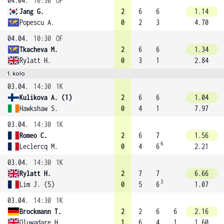
04.04.
10:30
OF
Jang G.
2
6
6
1.14
Popescu A.
0
2
3
4.70
04.04.
10:30
OF
Tkacheva M.
2
6
6
1.34
Rylatt H.
0
3
1
2.84
1. kolo
03.04.
14:30
1K
Kulikova A. (1)
2
6
6
1.04
Hawkshaw S.
0
4
1
7.97
03.04.
14:30
1K
Romeo C.
2
6
7
1.56
6
Leclercq M.
0
4
6
2.21
03.04.
14:30
1K
Rylatt H.
2
7
7
6.66
3
Lim J. (5)
0
5
6
1.07
03.04.
14:30
1K
Brockmann T.
2
2
6
6
2.16
Oluwadare H.
1
6
4
1
1.60