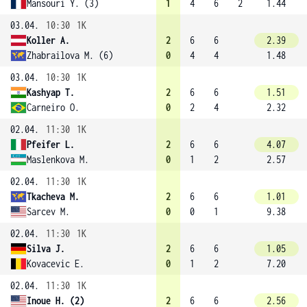
Mansouri Y. (3)
1
4
6
2
1.44
03.04.
10:30
1K
Koller A.
2
6
6
2.39
Zhabrailova M. (6)
0
4
4
1.48
03.04.
10:30
1K
Kashyap T.
2
6
6
1.51
Carneiro O.
0
2
4
2.32
02.04.
11:30
1K
Pfeifer L.
2
6
6
4.07
Maslenkova M.
0
1
2
2.57
02.04.
11:30
1K
Tkacheva M.
2
6
6
1.01
Sarcev M.
0
0
1
9.38
02.04.
11:30
1K
Silva J.
2
6
6
1.05
Kovacevic E.
0
1
2
7.20
02.04.
11:30
1K
Inoue H. (2)
2
6
6
2.56