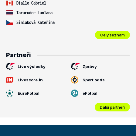
Diallo Gabriel
Tararudee Lanlana
Siniaková Kateřina
Celý seznam
Partneři
Live výsledky
Zprávy
Livescore.in
Sport odds
EuroFotbal
eFotbal
Další partneři