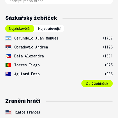
Sázkařský žebříček
Nejziskovější
Nejztrátovější
Cerundolo Juan Manuel
+1737
Obradovic Andrea
+1126
Eala Alexandra
+1091
Torres Tiago
+975
Aguiard Enzo
+936
Celý žebříček
Zranění hráči
Tiafoe Frances