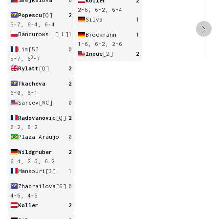
Koller
2
2-6, 6-2, 6-4
Popescu
[Q]
2
Silva
1
5-7, 6-4, 6-4
Bandurowska
[LL]
1
Brockmann
1
1-6, 6-2, 2-6
Lim
[5]
0
Inoue
[2]
2
3
5-7, 6
-7
Rylatt
[Q]
2
Tkacheva
2
6-0, 6-1
Sarcev
[WC]
0
Radovanovic
[Q]
2
6-2, 6-2
Plaza Araujo
0
Wildgruber
2
6-4, 2-6, 6-2
Mansouri
[3]
1
Zhabrailova
[6]
0
4-6, 4-6
Koller
2