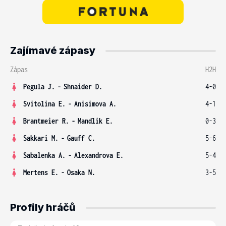
Zajímavé zápasy
Zápas
H2H
Pegula J.
-
Shnaider D.
4-0
Svitolina E.
-
Anisimova A.
4-1
Brantmeier R.
-
Mandlik E.
0-3
Sakkari M.
-
Gauff C.
5-6
Sabalenka A.
-
Alexandrova E.
5-4
Mertens E.
-
Osaka N.
3-5
Profily hráčů