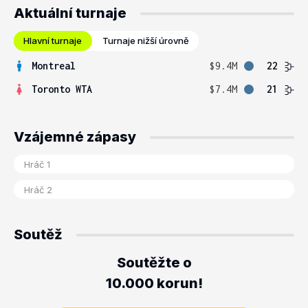
Aktuální turnaje
Hlavní turnaje
Turnaje nižší úrovně
Montreal
$9.4M
22
Toronto WTA
$7.4M
21
Vzájemné zápasy
Soutěž
Soutěžte o
10.000 korun!