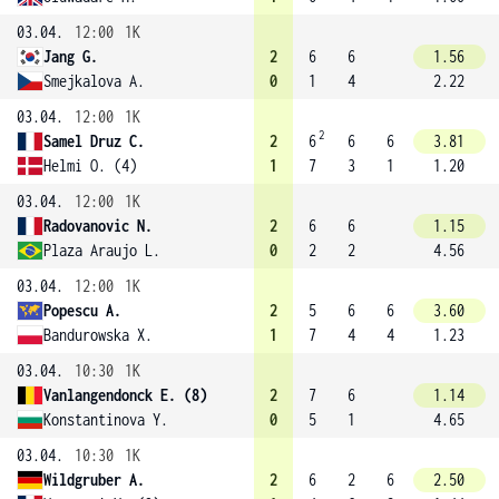
03.04.
12:00
1K
Jang G.
2
6
6
1.56
Smejkalova A.
0
1
4
2.22
03.04.
12:00
1K
2
Samel Druz C.
2
6
6
6
3.81
Helmi O. (4)
1
7
3
1
1.20
03.04.
12:00
1K
Radovanovic N.
2
6
6
1.15
Plaza Araujo L.
0
2
2
4.56
03.04.
12:00
1K
Popescu A.
2
5
6
6
3.60
Bandurowska X.
1
7
4
4
1.23
03.04.
10:30
1K
Vanlangendonck E. (8)
2
7
6
1.14
Konstantinova Y.
0
5
1
4.65
03.04.
10:30
1K
Wildgruber A.
2
6
2
6
2.50