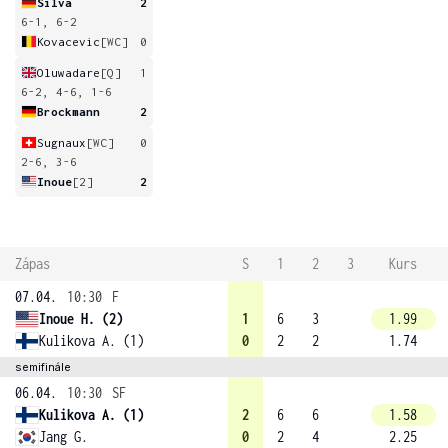
Silva
2
6-1, 6-2
Kovacevic
[WC]
0
Oluwadare
[Q]
1
6-2, 4-6, 1-6
Brockmann
2
Sugnaux
[WC]
0
2-6, 3-6
Inoue
[2]
2
Zápas
S
1
2
3
Kurs
07.04.
10:30
F
Inoue H. (2)
1
6
3
1.99
Kulikova A. (1)
0
2
2
1.74
semifinále
06.04.
10:30
SF
Kulikova A. (1)
2
6
6
1.58
Jang G.
0
2
4
2.25