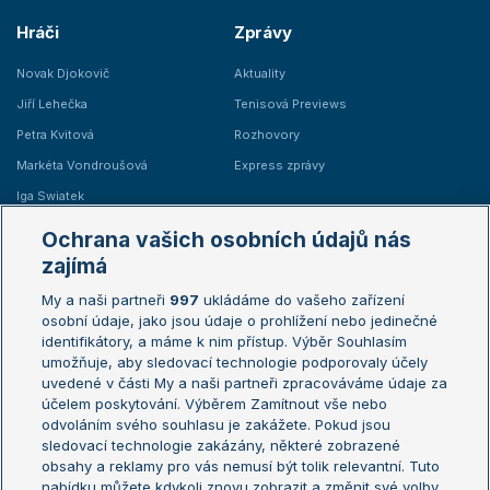
Hráči
Zprávy
Novak Djokovič
Aktuality
Jiří Lehečka
Tenisová Previews
Petra Kvitová
Rozhovory
Markéta Vondroušová
Express zprávy
Iga Swiatek
Marie Bouzková
Ochrana vašich osobních údajů nás
Žebříčky
Kalendář turnajů
zajímá
My a naši partneři
997
ukládáme do vašeho zařízení
Žebříček ATP (muži)
Australian Open
osobní údaje, jako jsou údaje o prohlížení nebo jedinečné
Žebříček WTA (ženy)
French Open
identifikátory, a máme k nim přístup. Výběr Souhlasím
umožňuje, aby sledovací technologie podporovaly účely
Sázkařský žebříček
Wimbledon
uvedené v části My a naši partneři zpracováváme údaje za
US Open
účelem poskytování. Výběrem Zamítnout vše nebo
odvoláním svého souhlasu je zakážete. Pokud jsou
Turnaj mistrů
sledovací technologie zakázány, některé zobrazené
Turnaj mistryň
obsahy a reklamy pro vás nemusí být tolik relevantní. Tuto
Aktualní trendy
nabídku můžete kdykoli znovu zobrazit a změnit své volby