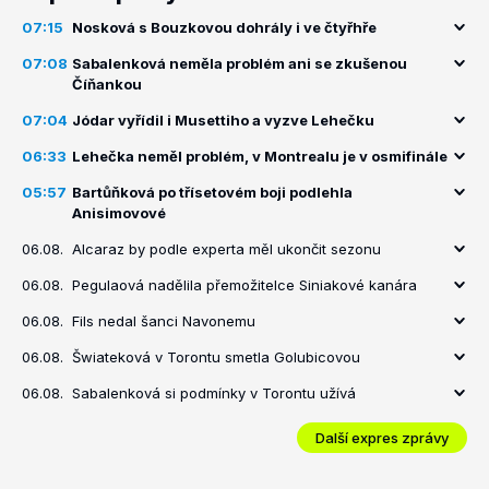
07:15
Nosková s Bouzkovou dohrály i ve čtyřhře
07:08
Sabalenková neměla problém ani se zkušenou
Číňankou
07:04
Jódar vyřídil i Musettiho a vyzve Lehečku
06:33
Lehečka neměl problém, v Montrealu je v osmifinále
05:57
Bartůňková po třísetovém boji podlehla
Anisimovové
06.08.
Alcaraz by podle experta měl ukončit sezonu
06.08.
Pegulaová nadělila přemožitelce Siniakové kanára
06.08.
Fils nedal šanci Navonemu
06.08.
Šwiateková v Torontu smetla Golubicovou
06.08.
Sabalenková si podmínky v Torontu užívá
Další expres zprávy