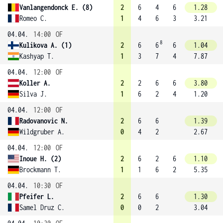
Vanlangendonck E. (8)
2
6
4
6
1.28
Romeo C.
1
4
6
3
3.21
04.04.
14:00
OF
8
Kulikova A. (1)
2
6
6
6
1.04
Kashyap T.
1
3
7
4
7.87
04.04.
12:00
OF
Koller A.
2
2
6
6
3.80
Silva J.
1
6
2
4
1.20
04.04.
12:00
OF
Radovanovic N.
2
6
6
1.39
Wildgruber A.
0
4
2
2.67
04.04.
12:00
OF
Inoue H. (2)
2
6
2
6
1.10
Brockmann T.
1
1
6
2
5.35
04.04.
10:30
OF
Pfeifer L.
2
6
6
1.30
Samel Druz C.
0
0
2
3.04