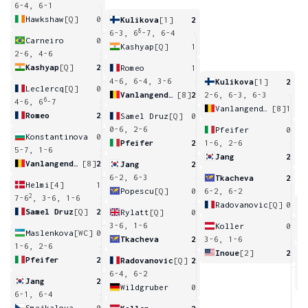
6-4, 6-1
Hawkshaw
[Q]
0
Kulikova
[1]
2
8
6-3, 6
-7, 6-4
Carneiro
0
Kashyap
[Q]
1
2-6, 4-6
Kashyap
[Q]
2
Romeo
1
4-6, 6-4, 3-6
Kulikova
[1]
2
Leclercq
[Q]
0
Vanlangendonck
[8]
2
2-6, 6-3, 6-3
6
4-6, 6
-7
Vanlangendonck
[8]
1
Romeo
2
Samel Druz
[Q]
0
0-6, 2-6
Pfeifer
0
Konstantinova
0
Pfeifer
2
1-6, 2-6
5-7, 1-6
Jang
2
Vanlangendonck
[8]
2
Jang
2
6-2, 6-3
Tkacheva
2
Helmi
[4]
1
Popescu
[Q]
0
6-2, 6-2
2
7-6
, 3-6, 1-6
Radovanovic
[Q]
0
Samel Druz
[Q]
2
Rylatt
[Q]
0
6
3-6, 1-6
Koller
0
Maslenkova
[WC]
0
Tkacheva
2
3-6, 1-6
1-6, 2-6
Inoue
[2]
2
Pfeifer
2
Radovanovic
[Q]
2
7
6-4, 6-2
Jang
2
Wildgruber
0
6-1, 6-4
Smejkalova
0