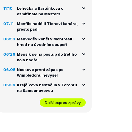
11:10
Lehečka a Bartůňková o
osmifinále na Masters
07:11
Monfils nadělil Tienovi kanára,
přesto padl
06:53
Medveděv končí v Montrealu
hned na úvodním soupeři
06:26
Menšík se na postup do třetího
kola nadřel
06:05
Noskové první zápas po
Wimbledonu nevyšel
05:39
Krejčíková nestačila v Torontu
na Samsonovovou
Další expres zprávy