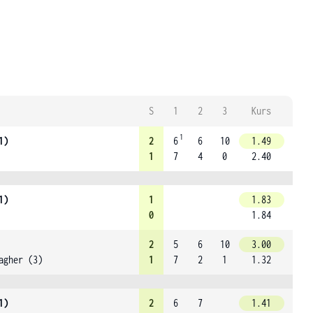
S
1
2
3
Kurs
1
1)
2
6
6
10
1.49
1
7
4
0
2.40
1)
1
1.83
0
1.84
2
5
6
10
3.00
agher (3)
1
7
2
1
1.32
1)
2
6
7
1.41