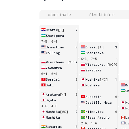
osmifinále
čtvrtfinále
Drazic
[1]
2
Sharipova
7-5, 6-4
Branstine
0
Drazic
[1]
2
Colling
Sharipova
6-3, 7-5
Wierzbowska
[WC]
2
Wierzbowska
[WC]
0
Zawadzka
Zawadzka
6-4, 6-0
Berriri
0
Mushika
[WC]
1
Gati
Mushika
D
S
Arakawa
[4]
0
Aubertin
0
Ogata
Castillo Meza
M
3-6, 4-6
M
Mushika
[WC]
2
Klimovicz
0
Mushika
Plaza Araujo
L
2-6, 1-6
L
Baharmus
0
Lacasse
[3]
2
7-5,