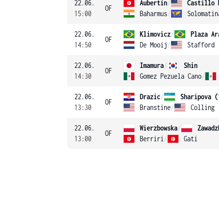
22.06.
Aubertin
/
Castillo 
OF
15:00
Baharmus
/
Solomatin
22.06.
Klimovicz
/
Plaza Ar
OF
14:50
De Mooij
/
Stafford
22.06.
Imamura
/
Shin
OF
14:30
Gomez Pezuela Cano
/
22.06.
Drazic
/
Sharipova (
OF
13:30
Branstine
/
Colling
22.06.
Wierzbowska
/
Zawadz
OF
13:00
Berriri
/
Gati