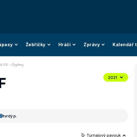
ápasy
Žebříčky
Hráči
Zprávy
Kalendář t
1 ITF - Čtyřhry
F
2021
tvrdý p.
Turnajový pavouk