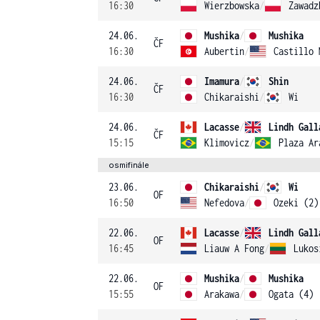
16:30
Wierzbowska
/
Zawadz
24.06.
Mushika
/
Mushika
ČF
16:30
Aubertin
/
Castillo 
24.06.
Imamura
/
Shin
ČF
16:30
Chikaraishi
/
Wi
24.06.
Lacasse
/
Lindh Gall
ČF
15:15
Klimovicz
/
Plaza Ar
osmifinále
23.06.
Chikaraishi
/
Wi
OF
16:50
Nefedova
/
Ozeki (2)
22.06.
Lacasse
/
Lindh Gall
OF
16:45
Liauw A Fong
/
Lukos
22.06.
Mushika
/
Mushika
OF
15:55
Arakawa
/
Ogata (4)