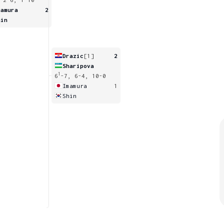
mamura
2
hin
Drazic
[1]
2
Sharipova
1
6
-7, 6-4, 10-0
Imamura
1
Shin