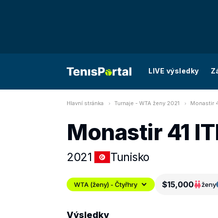
LIVE výsledky
Z
Hlavní stránka
Turnaje - WTA ženy 2021
Monastir 4
Monastir 41 IT
2021
Tunisko
$15,000
WTA (ženy) - Čtyřhry
ženy
Výsledky