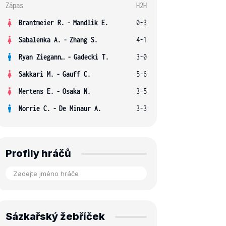
Zápas
H2H
Brantmeier R.
-
Mandlik E.
0-3
Sabalenka A.
-
Zhang S.
4-1
Ryan Ziegann S.
-
Gadecki T.
3-0
Sakkari M.
-
Gauff C.
5-6
Mertens E.
-
Osaka N.
3-5
Norrie C.
-
De Minaur A.
3-3
Profily hráčů
Sázkařský žebříček