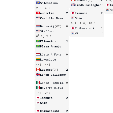
Solomatina
Lindh Gallagher
I
2-6, 4-6
S
Aubertin
2
Imamura
2
Castillo Meza
Shin
6-3, 1-6, 10-5
De Mooij
[WC]
0
Chikaraishi
1
Stafford
Wi
7
6
-7, 2-6
Klimovicz
2
Plaza Araujo
Liauw A Fong
0
Lukosiute
4-6, 4-6
Lacasse
[3]
2
Lindh Gallagher
Gomez Pezuela Cano
0
Navarro Oliva
1-6, 2-6
Imamura
2
Shin
Chikaraishi
2