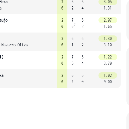
Meza
2
6
6
3.05
a
0
2
4
1.31
aujo
2
7
6
2.07
7
0
6
2
1.65
2
6
6
1.30
Navarro Oliva
0
1
2
3.10
1)
2
7
6
1.22
0
5
4
3.70
ka
2
6
6
1.02
0
4
0
9.00