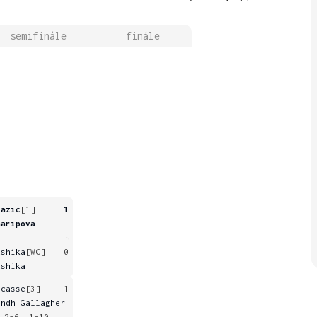
semifinále
finále
razic
[1]
1
haripova
ushika
[WC]
0
ushika
acasse
[3]
1
indh Gallagher
 2-6, 1-10