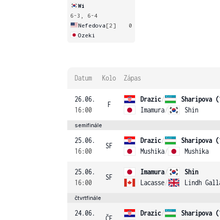
Wi
6-3, 6-4
Nefedova
[2]
0
Ozeki
Datum
Kolo
Zápas
26.06.
Drazic
/
Sharipova (
F
16:00
Imamura
/
Shin
semifinále
25.06.
Drazic
/
Sharipova (
SF
16:00
Mushika
/
Mushika
25.06.
Imamura
/
Shin
SF
16:00
Lacasse
/
Lindh Gall
čtvrtfinále
24.06.
Drazic
/
Sharipova (
ČF