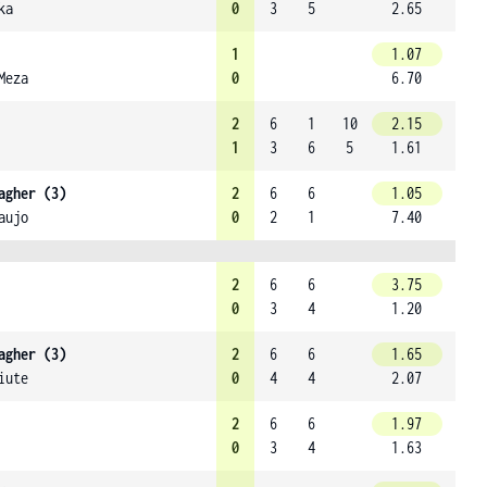
ka
0
3
5
2.65
1
1.07
Meza
0
6.70
2
6
1
10
2.15
1
3
6
5
1.61
agher (3)
2
6
6
1.05
aujo
0
2
1
7.40
2
6
6
3.75
0
3
4
1.20
agher (3)
2
6
6
1.65
iute
0
4
4
2.07
2
6
6
1.97
0
3
4
1.63