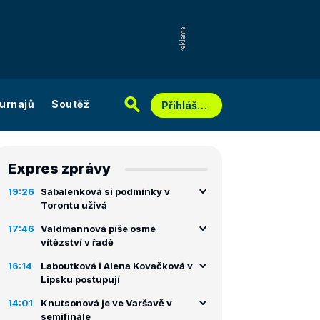
urnajů
Soutěž
Přihlášení
Expres zprávy
19:26
Sabalenková si podmínky v
Torontu užívá
17:46
Valdmannová píše osmé
vítězství v řadě
16:14
Laboutková i Alena Kovačková v
Lipsku postupují
14:01
Knutsonová je ve Varšavě v
semifinále