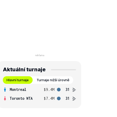
Aktuální turnaje
Hlavní turnaje
Turnaje nižší úrovně
Montreal
$9.4M
31
Toronto WTA
$7.4M
31