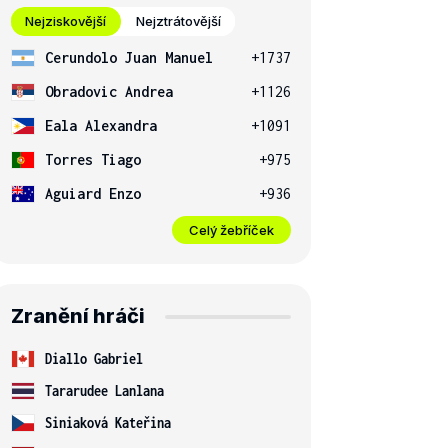
Nejziskovější
Nejztrátovější
Cerundolo Juan Manuel
+1737
Obradovic Andrea
+1126
Eala Alexandra
+1091
Torres Tiago
+975
Aguiard Enzo
+936
Celý žebříček
Zranění hráči
Diallo Gabriel
Tararudee Lanlana
Siniaková Kateřina