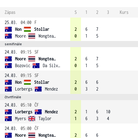
Zápas
S
1
2
3
Kurs
25.03.
04:00
F
Hon
/
Stollar
2
6
7
Moore
/
Wongteanchai (1)
0
1
5
semifinále
24.03.
09:15
SF
Moore
/
Wongteanchai (1)
2
6
7
Bozovic
/
Da Silva Fick
0
1
5
24.03.
09:15
SF
Hon
/
Stollar
2
6
6
Lorbergs
/
Mendez
0
3
2
čtvrtfinále
24.03.
05:10
ČF
Lorbergs
/
Mendez
2
1
6
10
Myers
/
Taylor
1
6
3
4
24.03.
05:00
ČF
Moore
/
Wongteanchai (1)
2
6
6