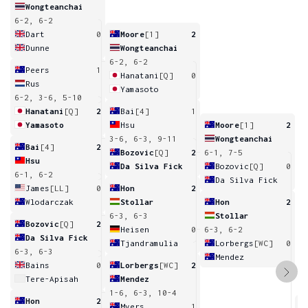
Wongteanchai
6-2, 6-2
Dart
0
Moore
[1]
2
Dunne
Wongteanchai
6-2, 6-2
Peers
1
Hanatani
[Q]
0
Rus
Yamasoto
6-2, 3-6, 5-10
Hanatani
[Q]
2
Bai
[4]
1
Yamasoto
Hsu
Moore
[1]
2
3-6, 6-3, 9-11
Wongteanchai
Bai
[4]
2
Bozovic
[Q]
2
6-1, 7-5
Hsu
Da Silva Fick
Bozovic
[Q]
0
6-1, 6-2
Da Silva Fick
James
[LL]
0
Hon
2
Wlodarczak
Stollar
Hon
2
6-3, 6-3
Stollar
Bozovic
[Q]
2
Heisen
0
6-3, 6-2
Da Silva Fick
Tjandramulia
Lorbergs
[WC]
0
6-3, 6-3
Mendez
Bains
0
Lorbergs
[WC]
2
Tere-Apisah
Mendez
1-6, 6-3, 10-4
Hon
2
Myers
1