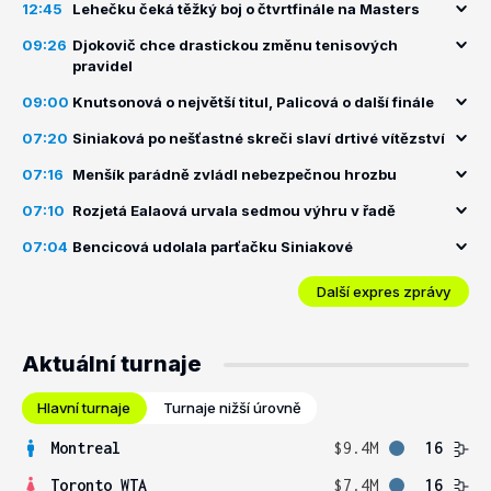
12:45
Lehečku čeká těžký boj o čtvrtfinále na Masters
09:26
Djokovič chce drastickou změnu tenisových
pravidel
09:00
Knutsonová o největší titul, Palicová o další finále
07:20
Siniaková po nešťastné skreči slaví drtivé vítězství
07:16
Menšík parádně zvládl nebezpečnou hrozbu
07:10
Rozjetá Ealaová urvala sedmou výhru v řadě
07:04
Bencicová udolala parťačku Siniakové
Další expres zprávy
Aktuální turnaje
Hlavní turnaje
Turnaje nižší úrovně
Montreal
$9.4M
16
Toronto WTA
$7.4M
16