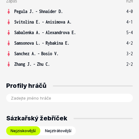
Zápas
H2H
Pegula J.
-
Shnaider D.
4-0
Svitolina E.
-
Anisimova A.
4-1
Sabalenka A.
-
Alexandrova E.
5-4
Samsonova L.
-
Rybakina E.
4-2
Sanchez A.
-
Bosio V.
3-2
Zhang J.
-
Zhu C.
2-2
Profily hráčů
Sázkařský žebříček
Nejziskovější
Nejztrátovější