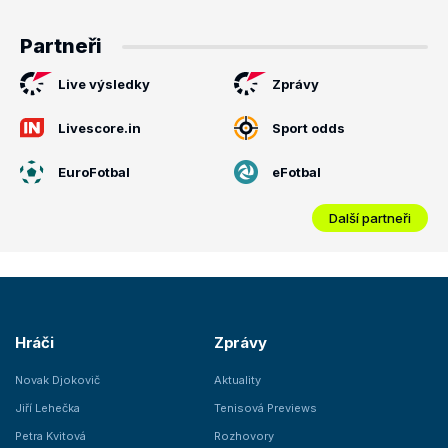
Partneři
Live výsledky
Zprávy
Livescore.in
Sport odds
EuroFotbal
eFotbal
Další partneři
Hráči
Zprávy
Novak Djokovič
Aktuality
Jiří Lehečka
Tenisová Previews
Petra Kvitová
Rozhovory