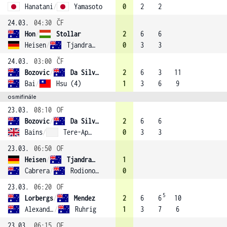
Hanatani
/
Yamasoto
0
2
2
24.03.
04:30
ČF
Hon
/
Stollar
2
6
6
Heisen
/
Tjandramulia
0
3
3
24.03.
03:00
ČF
Bozovic
/
Da Silva Fick
2
6
3
11
Bai
/
Hsu (4)
1
3
6
9
osmifinále
23.03.
08:10
OF
Bozovic
/
Da Silva Fick
2
6
6
Bains
/
Tere-Apisah
0
3
3
23.03.
06:50
OF
Heisen
/
Tjandramulia
1
Cabrera
/
Rodionova (3)
0
23.03.
06:20
OF
5
Lorbergs
/
Mendez
2
6
6
10
Alexander
/
Ruhrig
1
3
7
6
23.03.
06:15
OF