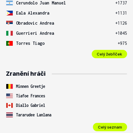
Cerundolo Juan Manuel
+1737
Eala Alexandra
+1131
Obradovic Andrea
+1126
Guerrieri Andrea
+1045
Torres Tiago
+975
Celý žebříček
Zranění hráči
Minnen Greetje
Tiafoe Frances
Diallo Gabriel
Tararudee Lanlana
Celý seznam