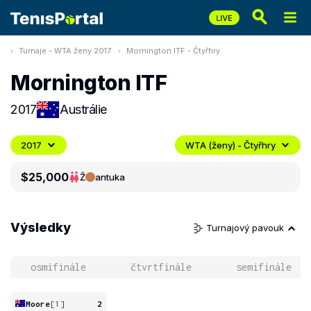
Turnaje - WTA ženy 2017
Mornington ITF - Čtyřhry
Mornington ITF
2017
Austrálie
2017
WTA (ženy) - Čtyřhry
$25,000
Ž
antuka
Výsledky
Turnajový pavouk
osmifinále
čtvrtfinále
semifinále
Moore
[1]
2