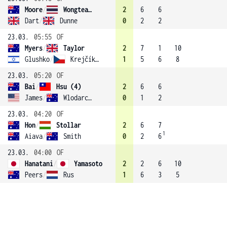
Moore
/
Wongteanchai (1)
2
6
6
Dart
/
Dunne
0
2
2
23.03.
05:55
OF
Myers
/
Taylor
2
7
1
10
Glushko
/
Krejčíková (2)
1
5
6
8
23.03.
05:20
OF
Bai
/
Hsu (4)
2
6
6
James
/
Wlodarczak
0
1
2
23.03.
04:20
OF
Hon
/
Stollar
2
6
7
1
Aiava
/
Smith
0
2
6
23.03.
04:00
OF
Hanatani
/
Yamasoto
2
2
6
10
Peers
/
Rus
1
6
3
5