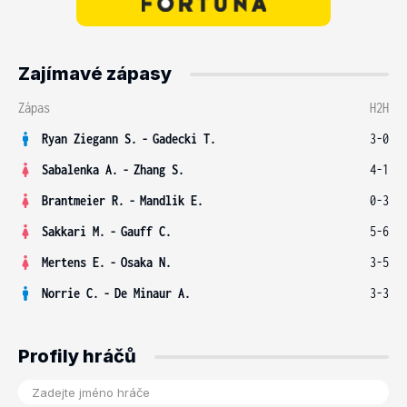
Zajímavé zápasy
Zápas
H2H
Ryan Ziegann S.
-
Gadecki T.
3-0
Sabalenka A.
-
Zhang S.
4-1
Brantmeier R.
-
Mandlik E.
0-3
Sakkari M.
-
Gauff C.
5-6
Mertens E.
-
Osaka N.
3-5
Norrie C.
-
De Minaur A.
3-3
Profily hráčů