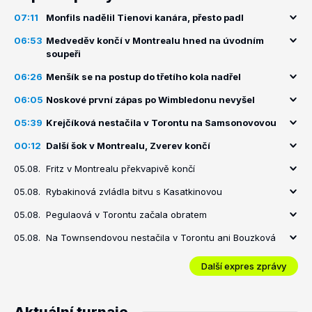
07:11
Monfils nadělil Tienovi kanára, přesto padl
06:53
Medveděv končí v Montrealu hned na úvodním
soupeři
06:26
Menšík se na postup do třetího kola nadřel
06:05
Noskové první zápas po Wimbledonu nevyšel
05:39
Krejčíková nestačila v Torontu na Samsonovovou
00:12
Další šok v Montrealu, Zverev končí
05.08.
Fritz v Montrealu překvapivě končí
05.08.
Rybakinová zvládla bitvu s Kasatkinovou
05.08.
Pegulaová v Torontu začala obratem
05.08.
Na Townsendovou nestačila v Torontu ani Bouzková
Další expres zprávy