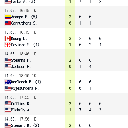
Parks A. (3)
1
7
1
2
15.05.
16:15
1K
Arango E. (5)
2
6
6
Carruthers S.
0
1
1
15.05.
16:15
1K
Kwong L.
2
2
6
6
Devidze S. (4)
1
6
2
4
14.05.
18:40
1K
Stearns P.
2
6
6
Jackson E.
0
1
4
14.05.
18:10
1K
Woolcock B. (1)
2
6
6
Wijesundera R.
0
0
1
14.05.
17:55
1K
5
Collins K.
2
6
6
6
Blakely A.
1
7
4
3
14.05.
17:50
1K
Stewart K. (2)
2
6
6