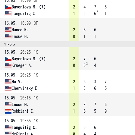
16.05.
16:00
OF
Bayerlova M. (7)
2
4
7
6
3
Tanguilig C.
1
6
6
1
16.05.
16:00
OF
Hance K.
2
6
6
Inoue H.
0
1
1
1. kolo
15.05.
20:25
1K
Bayerlova M. (7)
2
7
6
3
Krueger A.
0
6
4
15.05.
20:25
1K
Hu V.
2
6
3
7
Chervinsky E.
1
3
6
5
15.05.
20:15
1K
Inoue H.
2
3
7
6
Robbiani I.
1
6
5
0
15.05.
19:55
1K
Tanguilig C.
2
6
6
McGinnis A.
0
4
4