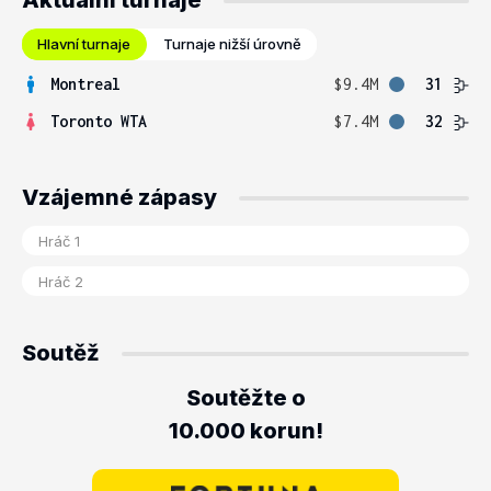
Aktuální turnaje
Hlavní turnaje
Turnaje nižší úrovně
Montreal
$9.4M
31
Toronto WTA
$7.4M
32
Vzájemné zápasy
Soutěž
Soutěžte o
10.000 korun!