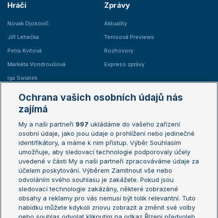
Hráči
Zprávy
Novak Djokovič
Aktuality
Jiří Lehečka
Tenisová Previews
Petra Kvitová
Rozhovory
Markéta Vondroušová
Express zprávy
Iga Swiatek
Marie Bouzková
Ochrana vašich osobních údajů nás
Žebříčky
Kalendář turnajů
zajímá
My a naši partneři
997
ukládáme do vašeho zařízení
Žebříček ATP (muži)
Australian Open
osobní údaje, jako jsou údaje o prohlížení nebo jedinečné
Žebříček WTA (ženy)
French Open
identifikátory, a máme k nim přístup. Výběr Souhlasím
umožňuje, aby sledovací technologie podporovaly účely
Sázkařský žebříček
Wimbledon
uvedené v části My a naši partneři zpracováváme údaje za
US Open
účelem poskytování. Výběrem Zamítnout vše nebo
odvoláním svého souhlasu je zakážete. Pokud jsou
Turnaj mistrů
sledovací technologie zakázány, některé zobrazené
Turnaj mistryň
obsahy a reklamy pro vás nemusí být tolik relevantní. Tuto
Aktualní trendy
nabídku můžete kdykoli znovu zobrazit a změnit své volby
nebo souhlas odvolat kliknutím na odkaz Řízení předvoleb