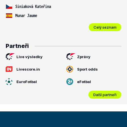
Siniaková Kateřina
Munar Jaume
Celý seznam
Partneři
Live výsledky
Zprávy
Livescore.in
Sport odds
EuroFotbal
eFotbal
Další partneři