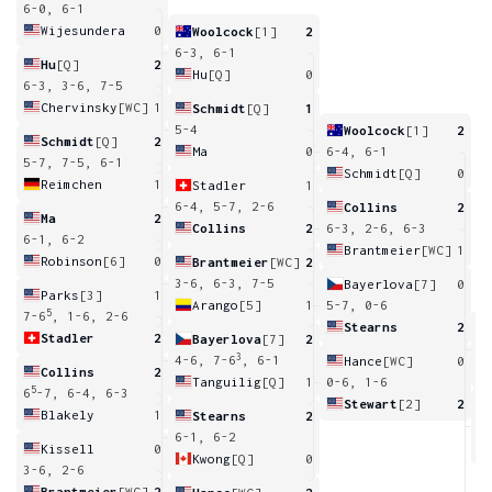
6-0, 6-1
Wijesundera
0
Woolcock
[1]
2
6-3, 6-1
Hu
[Q]
2
Hu
[Q]
0
6-3, 3-6, 7-5
Chervinsky
[WC]
1
Schmidt
[Q]
1
5-4
Woolcock
[1]
2
Schmidt
[Q]
2
Ma
0
6-4, 6-1
5-7, 7-5, 6-1
Schmidt
[Q]
0
Reimchen
1
Stadler
1
6-4, 5-7, 2-6
Collins
2
Ma
2
Collins
2
6-3, 2-6, 6-3
6-1, 6-2
Brantmeier
[WC]
1
Robinson
[6]
0
Brantmeier
[WC]
2
3-6, 6-3, 7-5
Bayerlova
[7]
0
Parks
[3]
1
Arango
[5]
1
5-7, 0-6
5
7-6
, 1-6, 2-6
Stearns
2
Stadler
2
Bayerlova
[7]
2
6
3
4-6, 7-6
, 6-1
Hance
[WC]
0
Collins
2
Tanguilig
[Q]
1
0-6, 1-6
5
6
-7, 6-4, 6-3
Stewart
[2]
2
Blakely
1
Stearns
2
2
6-1, 6-2
Kissell
0
Kwong
[Q]
0
3-6, 2-6
Brantmeier
[WC]
2