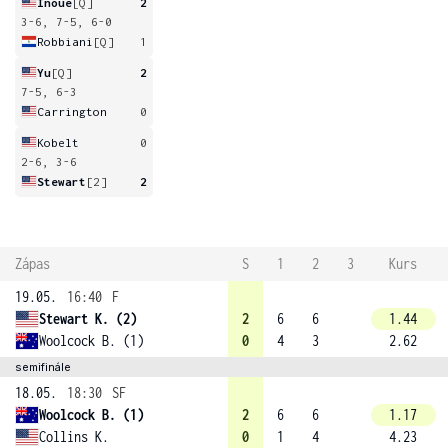
Inoue
[Q]
2
3-6, 7-5, 6-0
Robbiani
[Q]
1
Yu
[Q]
2
7-5, 6-3
Carrington
0
Kobelt
0
2-6, 3-6
Stewart
[2]
2
Zápas
S
1
2
3
Kurs
19.05.
16:40
F
Stewart K. (2)
2
6
6
1.44
Woolcock B. (1)
0
4
3
2.62
semifinále
18.05.
18:30
SF
Woolcock B. (1)
2
6
6
1.17
Collins K.
0
1
4
4.23