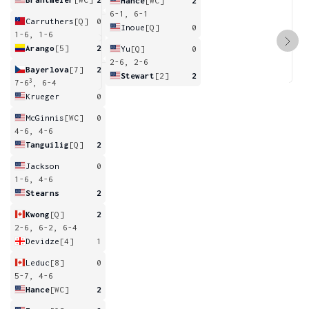
Hance
[WC]
2
6-1, 6-1
Carruthers
[Q]
0
Inoue
[Q]
0
1-6, 1-6
Arango
[5]
2
Yu
[Q]
0
2-6, 2-6
Bayerlova
[7]
2
Stewart
[2]
2
3
7-6
, 6-4
Krueger
0
McGinnis
[WC]
0
4-6, 4-6
Tanguilig
[Q]
2
Jackson
0
1-6, 4-6
Stearns
2
Kwong
[Q]
2
2-6, 6-2, 6-4
Devidze
[4]
1
Leduc
[8]
0
5-7, 4-6
Hance
[WC]
2