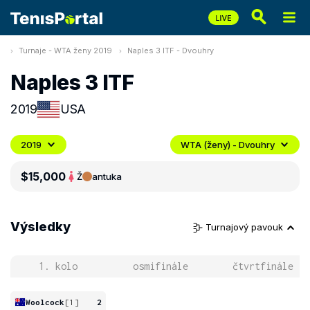
Turnaje - WTA ženy 2019
Naples 3 ITF - Dvouhry
Naples 3 ITF
2019
USA
2019
WTA (ženy) - Dvouhry
$15,000
Ž
antuka
Výsledky
Turnajový pavouk
1. kolo
osmifinále
čtvrtfinále
Woolcock
[1]
2