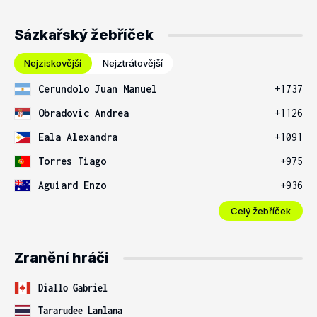
Sázkařský žebříček
Nejziskovější
Nejztrátovější
Cerundolo Juan Manuel
+1737
Obradovic Andrea
+1126
Eala Alexandra
+1091
Torres Tiago
+975
Aguiard Enzo
+936
Celý žebříček
Zranění hráči
Diallo Gabriel
Tararudee Lanlana