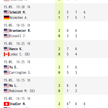
15.05.
19:20
1K
Schmidt M.
2
5
7
6
Reimchen A.
1
7
5
1
15.05.
18:55
1K
Brantmeier R.
2
6
6
Kissell J.
0
3
2
15.05.
18:25
1K
Hance K.
2
7
6
Leduc C. (8)
0
5
4
15.05.
16:25
1K
Yu E.
2
7
6
Carrington S.
0
5
3
15.05.
16:15
1K
Ma L.
2
6
6
Robinson M. (6)
0
1
2
15.05.
16:15
1K
5
Stadler N.
2
6
6
6