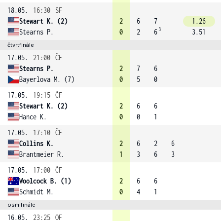
18.05.
16:30
SF
Stewart K. (2)
2
6
7
1.26
3
Stearns P.
0
2
6
3.51
čtvrtfinále
17.05.
21:00
ČF
Stearns P.
2
7
6
Bayerlova M. (7)
0
5
0
17.05.
19:15
ČF
Stewart K. (2)
2
6
6
Hance K.
0
0
1
17.05.
17:10
ČF
Collins K.
2
6
2
6
Brantmeier R.
1
3
6
3
17.05.
17:00
ČF
Woolcock B. (1)
2
6
6
Schmidt M.
0
4
1
osmifinále
16.05.
23:25
OF