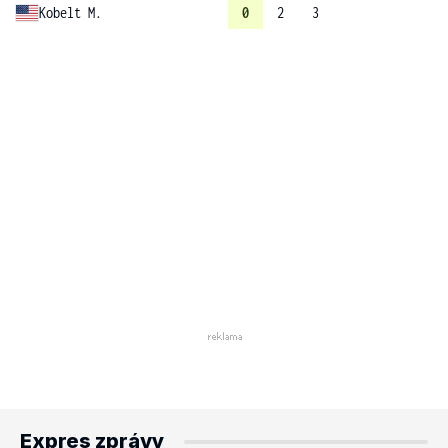
Kobelt M.
0
2
3
Expres zprávy