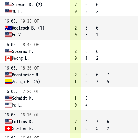
Stewart K. (2)
2
6
6
Yu E.
0
2
2
16.05.
19:35
OF
Woolcock B. (1)
2
6
6
Hu V.
0
3
1
16.05.
18:45
OF
Stearns P.
2
6
6
Kwong L.
0
1
2
16.05.
18:30
OF
Brantmeier R.
2
3
6
7
Arango E. (5)
1
6
3
5
16.05.
17:20
OF
Schmidt M.
1
5
Ma L.
0
4
16.05.
16:10
OF
Collins K.
2
4
7
6
Stadler N.
1
6
5
2