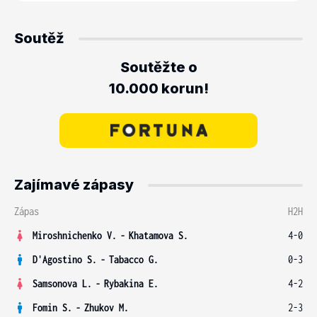
Soutěž
Soutěžte o
10.000 korun!
Zajímavé zápasy
Zápas
H2H
Miroshnichenko V.
-
Khatamova S.
4-0
D'Agostino S.
-
Tabacco G.
0-3
Samsonova L.
-
Rybakina E.
4-2
Fomin S.
-
Zhukov M.
2-3