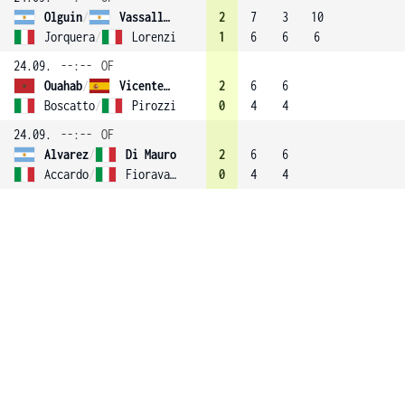
Olguin
/
Vassallo-Arguello
2
7
3
10
Jorquera
/
Lorenzi
1
6
6
6
24.09.
--:--
OF
Ouahab
/
Vicente (3)
2
6
6
Boscatto
/
Pirozzi
0
4
4
24.09.
--:--
OF
Alvarez
/
Di Mauro
2
6
6
Accardo
/
Fioravante
0
4
4