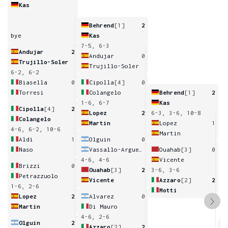
Kas
Behrend
[1]
2
bye
Kas
7-5, 6-3
Andujar
2
Andujar
0
Trujillo-Soler
Trujillo-Soler
6-2, 6-2
Biasella
0
Cipolla
[4]
0
Torresi
Colangelo
Behrend
[1]
2
1-6, 6-7
Kas
Cipolla
[4]
2
Lopez
2
6-3, 3-6, 10-8
Colangelo
Martin
Lopez
1
4-6, 6-2, 10-6
Martin
Aldi
1
Olguin
0
Naso
Vassallo-Arguello
Ouahab
[3]
0
4-6, 4-6
Vicente
Brizzi
0
Ouahab
[3]
2
3-6, 3-6
Petrazzuolo
Vicente
Azzaro
[2]
2
1-6, 2-6
Motti
Lopez
2
Alvarez
0
Martin
Di Mauro
4-6, 2-6
Olguin
2
Azzaro
[2]
2