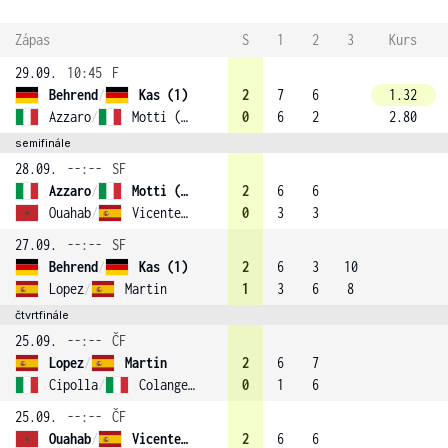
Zápas
S
1
2
3
Kurs
29.09.
10:45
F
Behrend
/
Kas (1)
2
7
6
1.32
Azzaro
/
Motti (2)
0
6
2
2.80
semifinále
28.09.
--:--
SF
Azzaro
/
Motti (2)
2
6
6
Ouahab
/
Vicente (3)
0
3
3
27.09.
--:--
SF
Behrend
/
Kas (1)
2
6
3
10
Lopez
/
Martin
1
3
6
8
čtvrtfinále
25.09.
--:--
ČF
Lopez
/
Martin
2
6
7
Cipolla
/
Colangelo (4)
0
1
6
25.09.
--:--
ČF
Ouahab
/
Vicente (3)
2
6
6