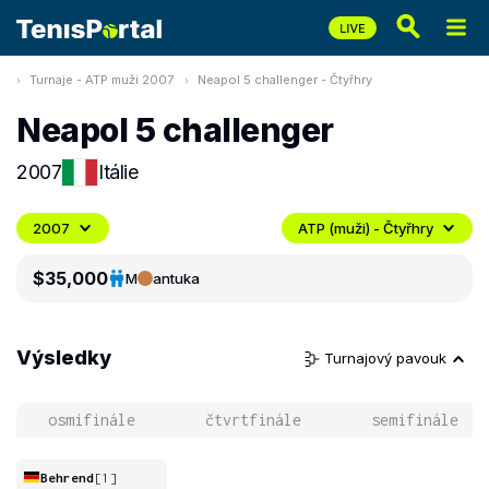
Turnaje - ATP muži 2007
Neapol 5 challenger - Čtyřhry
Neapol 5 challenger
2007
Itálie
2007
ATP (muži) - Čtyřhry
$35,000
M
antuka
Výsledky
Turnajový pavouk
osmifinále
čtvrtfinále
semifinále
Behrend
[1]