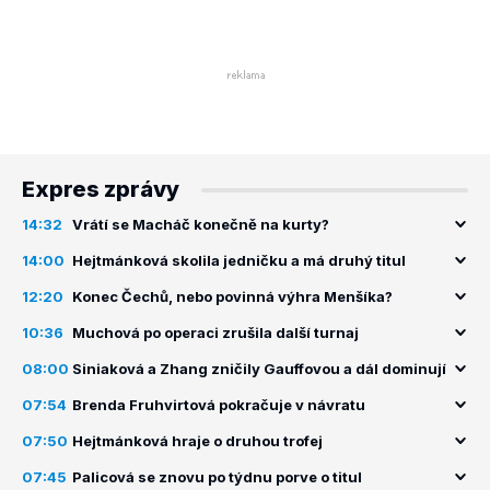
Expres zprávy
14:32
Vrátí se Macháč konečně na kurty?
14:00
Hejtmánková skolila jedničku a má druhý titul
12:20
Konec Čechů, nebo povinná výhra Menšíka?
10:36
Muchová po operaci zrušila další turnaj
08:00
Siniaková a Zhang zničily Gauffovou a dál dominují
07:54
Brenda Fruhvirtová pokračuje v návratu
07:50
Hejtmánková hraje o druhou trofej
07:45
Palicová se znovu po týdnu porve o titul