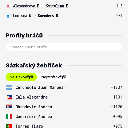
Alexandrova E.
-
Svitolina E.
1-3
Lootsma N.
-
Koenders R.
2-1
Profily hráčů
Sázkařský žebříček
Nejziskovější
Nejztrátovější
Cerundolo Juan Manuel
+1737
Eala Alexandra
+1131
Obradovic Andrea
+1126
Guerrieri Andrea
+995
Torres Tiago
+975