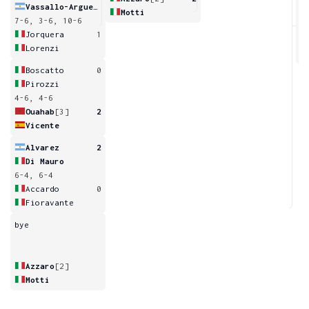
Vassallo-Arguello
Motti
7-6, 3-6, 10-6
7
Jorquera
1
Lorenzi
Boscatto
0
Pirozzi
4-6, 4-6
Ouahab
[3]
2
Vicente
Alvarez
2
Di Mauro
6-4, 6-4
Accardo
0
Fioravante
bye
Azzaro
[2]
Motti