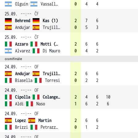
Olguin
/
Vassallo-Arguello
0
4
4
25.09.
--:--
ČF
Behrend
/
Kas (1)
2
7
6
Andujar
/
Trujillo-Soler
0
5
3
25.09.
--:--
ČF
Azzaro
/
Motti (2)
2
6
6
Alvarez
/
Di Mauro
0
4
2
osmifinále
24.09.
--:--
OF
Andujar
/
Trujillo-Soler
2
6
6
Biasella
/
Torresi
0
2
2
24.09.
--:--
OF
Cipolla
/
Colangelo (4)
2
4
6
10
Aldi
/
Naso
1
6
2
6
24.09.
--:--
OF
Lopez
/
Martin
2
6
6
Brizzi
/
Petrazzuolo
0
1
2
24.09.
--:--
OF