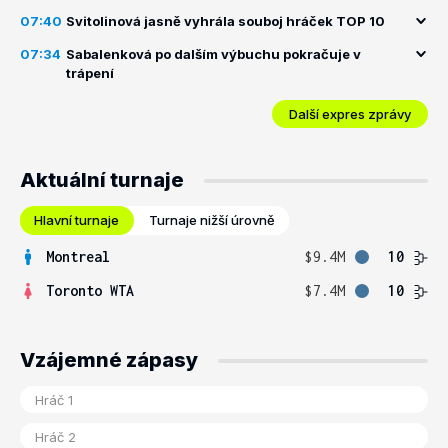
07:40
Svitolinová jasně vyhrála souboj hráček TOP 10
07:34
Sabalenková po dalším výbuchu pokračuje v
trápení
Další expres zprávy
Aktuální turnaje
Hlavní turnaje
Turnaje nižší úrovně
Montreal
$9.4M
10
Toronto WTA
$7.4M
10
Vzájemné zápasy