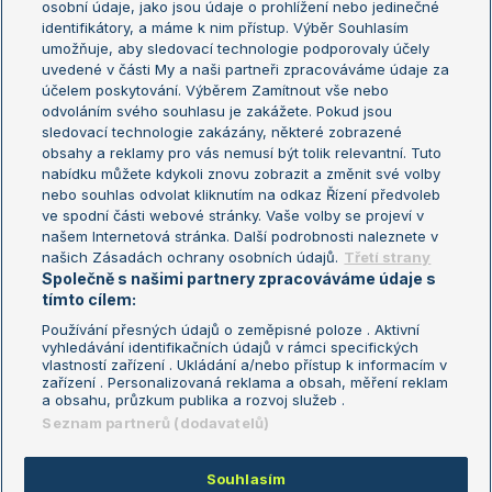
osobní údaje, jako jsou údaje o prohlížení nebo jedinečné
Žebříček WTA (ženy)
French Open
identifikátory, a máme k nim přístup. Výběr Souhlasím
umožňuje, aby sledovací technologie podporovaly účely
Sázkařský žebříček
Wimbledon
uvedené v části My a naši partneři zpracováváme údaje za
US Open
účelem poskytování. Výběrem Zamítnout vše nebo
odvoláním svého souhlasu je zakážete. Pokud jsou
Turnaj mistrů
sledovací technologie zakázány, některé zobrazené
Turnaj mistryň
obsahy a reklamy pro vás nemusí být tolik relevantní. Tuto
Aktualní trendy
nabídku můžete kdykoli znovu zobrazit a změnit své volby
nebo souhlas odvolat kliknutím na odkaz Řízení předvoleb
ve spodní části webové stránky. Vaše volby se projeví v
Fotbalové přestupy
našem Internetová stránka. Další podrobnosti naleznete v
Livesport Daily
našich Zásadách ochrany osobních údajů.
Třetí strany
Společně s našimi partnery zpracováváme údaje s
LS Prague Open
tímto cílem:
Používání přesných údajů o zeměpisné poloze . Aktivní
vyhledávání identifikačních údajů v rámci specifických
vlastností zařízení . Ukládání a/nebo přístup k informacím v
Podmínky užití
Nastavení soukromí
zařízení . Personalizovaná reklama a obsah, měření reklam
GDPR a žurnalistika
Reklama
a obsahu, průzkum publika a rozvoj služeb .
Informace o zpracování osobních
Kontakt
Seznam partnerů (dodavatelů)
údajů
Tiráž
Souhlasím