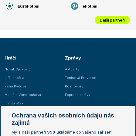
EuroFotbal
eFotbal
Další partneři
Hráči
Zprávy
Novak Djokovič
Aktuality
Jiří Lehečka
Tenisová Previews
Petra Kvitová
Rozhovory
Markéta Vondroušová
Express zprávy
Iga Swiatek
Marie Bouzková
Ochrana vašich osobních údajů nás
Žebříčky
Kalendář turnajů
zajímá
My a naši partneři
999
ukládáme do vašeho zařízení
Žebříček ATP (muži)
Australian Open