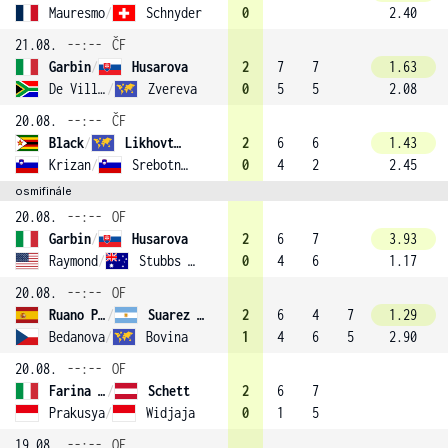
Mauresmo
/
Schnyder
0
2.40
21.08.
--:--
ČF
Garbin
/
Husarova
2
7
7
1.63
De Villiers
/
Zvereva
0
5
5
2.08
20.08.
--:--
ČF
Black
/
Likhovtseva (3)
2
6
6
1.43
Krizan
/
Srebotnik
0
4
2
2.45
osmifinále
20.08.
--:--
OF
Garbin
/
Husarova
2
6
7
3.93
Raymond
/
Stubbs (1)
0
4
6
1.17
20.08.
--:--
OF
Ruano Pascual
/
Suarez (2)
2
6
4
7
1.29
Bedanova
/
Bovina
1
4
6
5
2.90
20.08.
--:--
OF
Farina Elia
/
Schett
2
6
7
Prakusya
/
Widjaja
0
1
5
19.08.
--:--
OF