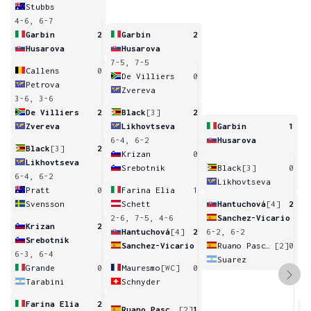
Stubbs
4-6, 6-7
Garbin
2
Garbin
2
Husarova
Husarova
7-5, 7-5
Callens
0
De Villiers
0
Petrova
Zvereva
3-6, 3-6
De Villiers
2
Black
[3]
2
Zvereva
Likhovtseva
Garbin
1
6-4, 6-2
Husarova
Black
[3]
2
Krizan
0
Likhovtseva
Srebotnik
Black
[3]
0
6-4, 6-2
Likhovtseva
Pratt
0
Farina Elia
1
Svensson
Schett
Hantuchová
[4]
2
2-6, 7-5, 4-6
Sanchez-Vicario
Krizan
2
Hantuchová
[4]
2
6-2, 6-2
Srebotnik
Sanchez-Vicario
Ruano Pascual
[2]
0
6-3, 6-4
Suarez
Grande
0
Mauresmo
[WC]
0
Tarabini
Schnyder
Farina Elia
2
Ruano Pascual
[2]
1