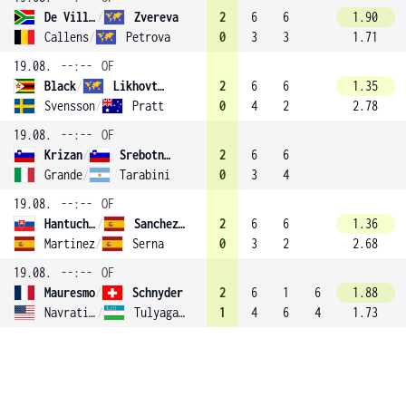
De Villiers
/
Zvereva
2
6
6
1.90
Callens
/
Petrova
0
3
3
1.71
19.08.
--:--
OF
Black
/
Likhovtseva (3)
2
6
6
1.35
Svensson
/
Pratt
0
4
2
2.78
19.08.
--:--
OF
Krizan
/
Srebotnik
2
6
6
Grande
/
Tarabini
0
3
4
19.08.
--:--
OF
Hantuchová
/
Sanchez-Vicario (4)
2
6
6
1.36
Martinez
/
Serna
0
3
2
2.68
19.08.
--:--
OF
Mauresmo
/
Schnyder
2
6
1
6
1.88
Navratilova
/
Tulyaganova
1
4
6
4
1.73