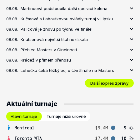
08.08.
Martincová podstoupila další operaci kolena
08.08.
Kučmová s Laboutkovou ovládly turnaj v Lipsku
08.08.
Palicová je znovu po týdnu ve finále!
08.08.
Knutsonová největší titul nezískala
08.08.
Přehled Masters v Cincinnati
08.08.
Krádež v přímém přenosu
08.08.
Lehečku čeká těžký boj o čtvrtfinále na Masters
Další expres zprávy
Aktuální turnaje
Hlavní turnaje
Turnaje nižší úrovně
Montreal
$9.4M
9
Toronto WTA
$7.4M
10