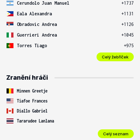
Cerundolo Juan Manuel
+1737
Eala Alexandra
+1131
Obradovic Andrea
+1126
Guerrieri Andrea
+1045
Torres Tiago
+975
Celý žebříček
Zranění hráči
Minnen Greetje
Tiafoe Frances
Diallo Gabriel
Tararudee Lanlana
Celý seznam