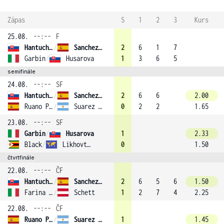
Zápas
S
1
2
3
Kurs
25.08.
--:--
F
Hantuchová
/
Sanchez-Vicario (4)
2
6
1
7
Garbin
/
Husarova
1
3
6
5
semifinále
24.08.
--:--
SF
Hantuchová
/
Sanchez-Vicario (4)
2
6
6
2.00
Ruano Pascual
/
Suarez (2)
0
2
2
1.65
23.08.
--:--
SF
Garbin
/
Husarova
1
2.33
Black
/
Likhovtseva (3)
0
1.50
čtvrtfinále
22.08.
--:--
ČF
Hantuchová
/
Sanchez-Vicario (4)
2
6
5
6
1.50
Farina Elia
/
Schett
1
2
7
4
2.25
22.08.
--:--
ČF
Ruano Pascual
/
Suarez (2)
1
1.45