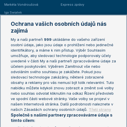
Markéta Vondroušová
Express zprávy
Iga Swiatek
Marie Bouzková
Ochrana vašich osobních údajů nás
Žebříčky
Kalendář turnajů
zajímá
My a naši partneři
999
ukládáme do vašeho zařízení
Žebříček ATP (muži)
Australian Open
osobní údaje, jako jsou údaje o prohlížení nebo jedinečné
Žebříček WTA (ženy)
French Open
identifikátory, a máme k nim přístup. Výběr Souhlasím
umožňuje, aby sledovací technologie podporovaly účely
Sázkařský žebříček
Wimbledon
uvedené v části My a naši partneři zpracováváme údaje za
US Open
účelem poskytování. Výběrem Zamítnout vše nebo
odvoláním svého souhlasu je zakážete. Pokud jsou
Turnaj mistrů
sledovací technologie zakázány, některé zobrazené
Turnaj mistryň
obsahy a reklamy pro vás nemusí být tolik relevantní. Tuto
Aktualní trendy
nabídku můžete kdykoli znovu zobrazit a změnit své volby
nebo souhlas odvolat kliknutím na odkaz Řízení předvoleb
ve spodní části webové stránky. Vaše volby se projeví v
Fotbalové přestupy
našem Internetová stránka. Další podrobnosti naleznete v
Livesport Daily
našich Zásadách ochrany osobních údajů.
Třetí strany
Společně s našimi partnery zpracováváme údaje s
LS Prague Open
tímto cílem: