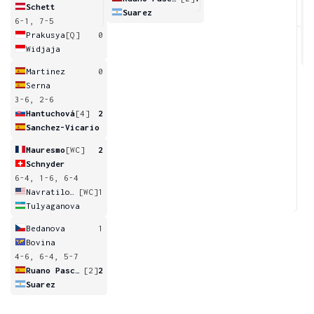
Schett
Suarez
6-1, 7-5
3
Prakusya
[Q]
0
Widjaja
Martinez
0
Serna
3-6, 2-6
Hantuchová
[4]
2
Sanchez-Vicario
Mauresmo
[WC]
2
Schnyder
6-4, 1-6, 6-4
Navratilova
[WC]
1
Tulyaganova
Bedanova
1
Bovina
4-6, 6-4, 5-7
Ruano Pascual
[2]
2
Suarez