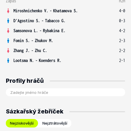
Zápas
H2H
Miroshnichenko V.
-
Khatamova S.
4-0
D'Agostino S.
-
Tabacco G.
0-3
Samsonova L.
-
Rybakina E.
4-2
Fomin S.
-
Zhukov M.
2-3
Zhang J.
-
Zhu C.
2-2
Lootsma N.
-
Koenders R.
2-1
Profily hráčů
Sázkařský žebříček
Nejziskovější
Nejztrátovější