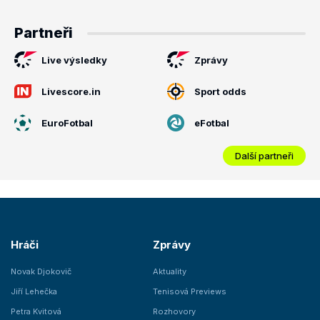
Partneři
Live výsledky
Zprávy
Livescore.in
Sport odds
EuroFotbal
eFotbal
Další partneři
Hráči
Zprávy
Novak Djokovič
Aktuality
Jiří Lehečka
Tenisová Previews
Petra Kvitová
Rozhovory