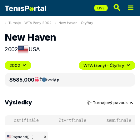
Turnaje - WTA ženy 2002
New Haven - Čtyřhry
New Haven
2002
USA
2002
WTA (ženy) - Čtyřhry
$585,000
Ž
tvrdý p.
Výsledky
Turnajový pavouk
osmifinále
čtvrtfinále
semifinále
Raymond
[1]
0