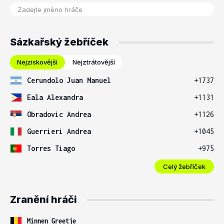
Sázkařský žebříček
Nejziskovější
Nejztrátovější
Cerundolo Juan Manuel
+1737
Eala Alexandra
+1131
Obradovic Andrea
+1126
Guerrieri Andrea
+1045
Torres Tiago
+975
Celý žebříček
Zranění hráči
Minnen Greetje