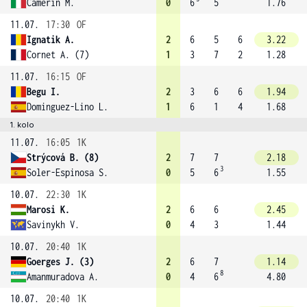
Camerin M.
0
6
5
1.76
11.07.
17:30
OF
Ignatik A.
2
6
5
6
3.22
Cornet A. (7)
1
3
7
2
1.28
11.07.
16:15
OF
Begu I.
2
3
6
6
1.94
Dominguez-Lino L.
1
6
1
4
1.68
1. kolo
11.07.
16:05
1K
Strýcová B. (8)
2
7
7
2.18
3
Soler-Espinosa S.
0
5
6
1.55
10.07.
22:30
1K
Marosi K.
2
6
6
2.45
Savinykh V.
0
4
3
1.44
10.07.
20:40
1K
Goerges J. (3)
2
6
7
1.14
8
Amanmuradova A.
0
4
6
4.80
10.07.
20:40
1K