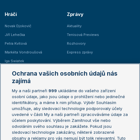
Hráči
Zprávy
Novak Djokovič
Aktuality
Jiří Lehečka
Tenisová Previews
Petra Kvitová
Rozhovory
Markéta Vondroušová
Express zprávy
Iga Swiatek
Marie Bouzková
Ochrana vašich osobních údajů nás
Žebříčky
Kalendář turnajů
zajímá
My a naši partneři
999
ukládáme do vašeho zařízení
Žebříček ATP (muži)
Australian Open
osobní údaje, jako jsou údaje o prohlížení nebo jedinečné
Žebříček WTA (ženy)
French Open
identifikátory, a máme k nim přístup. Výběr Souhlasím
umožňuje, aby sledovací technologie podporovaly účely
Sázkařský žebříček
Wimbledon
uvedené v části My a naši partneři zpracováváme údaje za
US Open
účelem poskytování. Výběrem Zamítnout vše nebo
odvoláním svého souhlasu je zakážete. Pokud jsou
Turnaj mistrů
sledovací technologie zakázány, některé zobrazené
Turnaj mistryň
obsahy a reklamy pro vás nemusí být tolik relevantní. Tuto