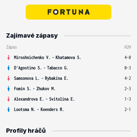
Zajímavé zápasy
Zápas
H2H
Miroshnichenko V.
-
Khatamova S.
4-0
D'Agostino S.
-
Tabacco G.
0-3
Samsonova L.
-
Rybakina E.
4-2
Fomin S.
-
Zhukov M.
2-3
Alexandrova E.
-
Svitolina E.
1-3
Lootsma N.
-
Koenders R.
2-1
Profily hráčů