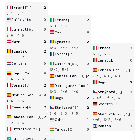
Errani
[1]
2
6-1, 6-1
Gallovits
0
Errani
[1]
2
6-3, 6-2
Burnett
[WC]
0
Mayr
0
3-6, 4-6
Mayr
2
Ignatik
2
6-3, 5-7, 6-2
Errani
[1]
2
Ignatik
2
Cornet
[7]
1
6-2, 6-2
6-3, 6-2
Ignatik
0
Bertens
0
Camerin
[WC]
0
3
6
-7, 5-7
Cabeza-Candela
[Q]
1
Duque-Marino
0
Cabeza-Candela
[Q]
2
7-5, 4-6, 4-6
3-6, 2-6
Begu
2
Cornet
[7]
2
Dominguez-Lino
1
6-3, 1-6, 4-6
Strýcová
[8]
2
Medina Garrigues
[4]
0
4
4
Begu
2
7-6
, 6
-7, 6-1
1-6, 3-6
Goerges
[3]
1
Camerin
[WC]
2
Strýcová
[8]
2
6
3-6, 6-3, 7-5
Suarez-Navarro
[5]
1
Cabeza-Candela
[Q]
2
Cohen
1
4-6, 6-2, 3-6
6-2, 3-6, 6-1
Robson
2
Grymalska
[WC]
1
Marosi
[Q]
0
2
Putintseva
0