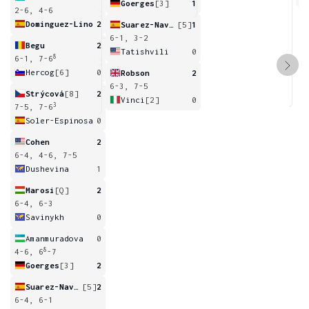
Goerges
[3]
1
2-6, 4-6
Dominguez-Lino
2
Suarez-Navarro
[5]
1
6-1, 3-2
Begu
2
Tatishvili
0
8
6-1, 7-6
Hercog
[6]
0
Robson
2
6-3, 7-5
Strýcová
[8]
2
Vinci
[2]
0
3
7-5, 7-6
Soler-Espinosa
0
Cohen
2
6-4, 4-6, 7-5
Dushevina
1
Marosi
[Q]
2
6-4, 6-3
Savinykh
0
Amanmuradova
0
8
4-6, 6
-7
Goerges
[3]
2
Suarez-Navarro
[5]
2
6-4, 6-1