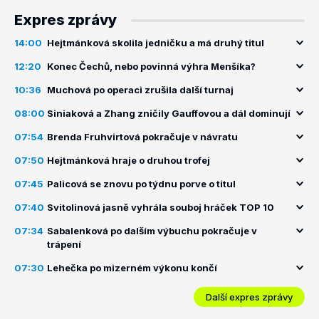
Expres zprávy
14:00
Hejtmánková skolila jedničku a má druhý titul
12:20
Konec Čechů, nebo povinná výhra Menšíka?
10:36
Muchová po operaci zrušila další turnaj
08:00
Siniaková a Zhang zničily Gauffovou a dál dominují
07:54
Brenda Fruhvirtová pokračuje v návratu
07:50
Hejtmánková hraje o druhou trofej
07:45
Palicová se znovu po týdnu porve o titul
07:40
Svitolinová jasně vyhrála souboj hráček TOP 10
07:34
Sabalenková po dalším výbuchu pokračuje v
trápení
07:30
Lehečka po mizerném výkonu končí
Další expres zprávy