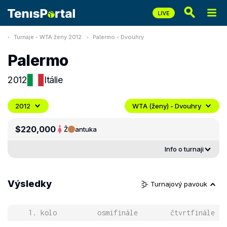
Turnaje - WTA ženy 2012
Palermo - Dvouhry
Palermo
2012
Itálie
2012
WTA (ženy) - Dvouhry
$220,000
Ž
antuka
Info o turnaji
Výsledky
Turnajový pavouk
1. kolo
osmifinále
čtvrtfinále