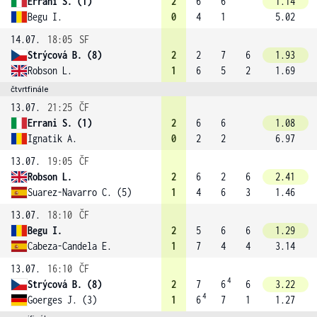
Errani S. (1)
2
6
6
1.14
Begu I.
0
4
1
5.02
14.07.
18:05
SF
Strýcová B. (8)
2
2
7
6
1.93
Robson L.
1
6
5
2
1.69
čtvrtfinále
13.07.
21:25
ČF
Errani S. (1)
2
6
6
1.08
Ignatik A.
0
2
2
6.97
13.07.
19:05
ČF
Robson L.
2
6
2
6
2.41
Suarez-Navarro C. (5)
1
4
6
3
1.46
13.07.
18:10
ČF
Begu I.
2
5
6
6
1.29
Cabeza-Candela E.
1
7
4
4
3.14
13.07.
16:10
ČF
4
Strýcová B. (8)
2
7
6
6
3.22
4
Goerges J. (3)
1
6
7
1
1.27