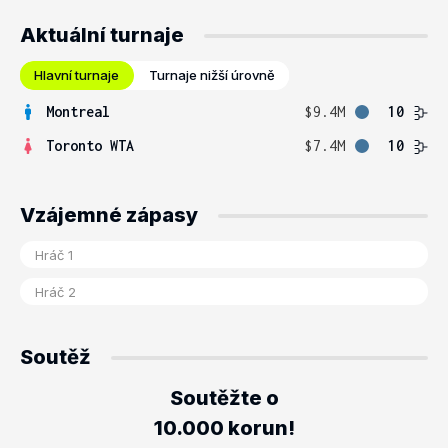
Aktuální turnaje
Hlavní turnaje
Turnaje nižší úrovně
Montreal
$9.4M
10
Toronto WTA
$7.4M
10
Vzájemné zápasy
Soutěž
Soutěžte o
10.000 korun!