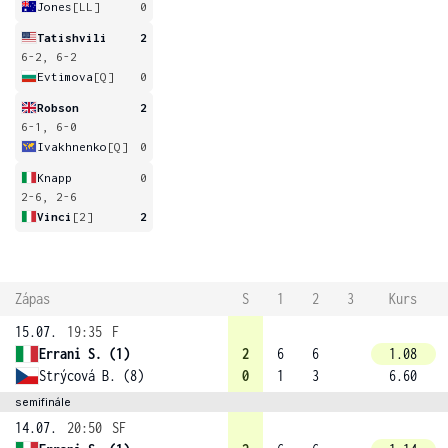
Jones
[LL]
0
Tatishvili
2
6-2, 6-2
Evtimova
[Q]
0
Robson
2
6-1, 6-0
Ivakhnenko
[Q]
0
Knapp
0
2-6, 2-6
Vinci
[2]
2
Zápas
S
1
2
3
Kurs
15.07.
19:35
F
Errani S. (1)
2
6
6
1.08
Strýcová B. (8)
0
1
3
6.60
semifinále
14.07.
20:50
SF