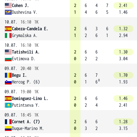
Cohen J.
2
6
4
7
2.41
Dushevina V.
1
4
6
5
1.46
10.07.
16:10
1K
Cabeza-Candela E.
2
6
3
6
1.32
Grymalska A.
1
2
6
1
2.94
10.07.
16:10
1K
Tatishvili A.
2
6
6
1.30
Evtimova D.
0
2
2
3.04
09.07.
20:40
1K
Begu I.
2
6
7
1.70
8
Hercog P. (6)
0
1
6
1.93
09.07.
19:00
1K
Dominguez-Lino L.
2
6
6
1.46
Putintseva Y.
0
2
4
2.41
09.07.
18:45
1K
Cornet A. (7)
2
6
6
1.28
Duque-Marino M.
0
3
2
3.15