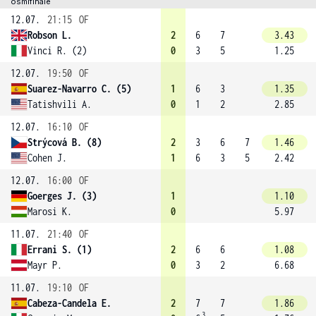
osmifinále
12.07.
21:15
OF
Robson L.
2
6
7
3.43
Vinci R. (2)
0
3
5
1.25
12.07.
19:50
OF
Suarez-Navarro C. (5)
1
6
3
1.35
Tatishvili A.
0
1
2
2.85
12.07.
16:10
OF
Strýcová B. (8)
2
3
6
7
1.46
Cohen J.
1
6
3
5
2.42
12.07.
16:00
OF
Goerges J. (3)
1
1.10
Marosi K.
0
5.97
11.07.
21:40
OF
Errani S. (1)
2
6
6
1.08
Mayr P.
0
3
2
6.68
11.07.
19:10
OF
Cabeza-Candela E.
2
7
7
1.86
3