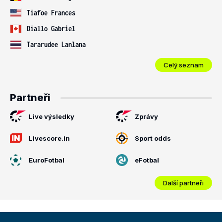
Tiafoe Frances
Diallo Gabriel
Tararudee Lanlana
Celý seznam
Partneři
Live výsledky
Zprávy
Livescore.in
Sport odds
EuroFotbal
eFotbal
Další partneři