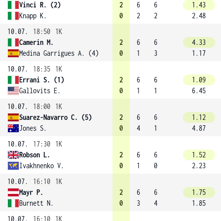
Vinci R. (2)
2
6
6
1.43
Knapp K.
0
2
2
2.48
10.07.
18:50
1K
Camerin M.
2
6
6
4.33
Medina Garrigues A. (4)
0
1
3
1.17
10.07.
18:35
1K
Errani S. (1)
2
6
6
1.09
Gallovits E.
0
1
1
6.45
10.07.
18:00
1K
Suarez-Navarro C. (5)
2
6
6
1.12
Jones S.
0
4
1
4.87
10.07.
17:30
1K
Robson L.
2
6
6
1.52
Ivakhnenko V.
0
1
0
2.23
10.07.
16:10
1K
Mayr P.
2
6
6
1.75
Burnett N.
0
3
4
1.85
10.07.
16:10
1K