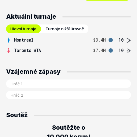
Aktuální turnaje
Hlavní turnaje
Turnaje nižší úrovně
Montreal
$9.4M
10
Toronto WTA
$7.4M
10
Vzájemné zápasy
Soutěž
Soutěžte o
10.000 korun!