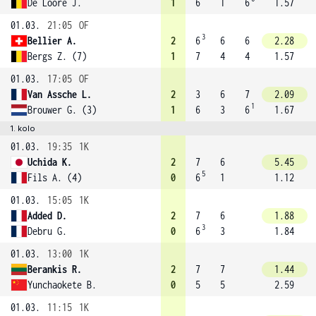
De Loore J.
1
6
1
6
1.57
01.03.
21:05
OF
3
Bellier A.
2
6
6
6
2.28
Bergs Z. (7)
1
7
4
4
1.57
01.03.
17:05
OF
Van Assche L.
2
3
6
7
2.09
1
Brouwer G. (3)
1
6
3
6
1.67
1. kolo
01.03.
19:35
1K
Uchida K.
2
7
6
5.45
5
Fils A. (4)
0
6
1
1.12
01.03.
15:05
1K
Added D.
2
7
6
1.88
3
Debru G.
0
6
3
1.84
01.03.
13:00
1K
Berankis R.
2
7
7
1.44
Yunchaokete B.
0
5
5
2.59
01.03.
11:15
1K