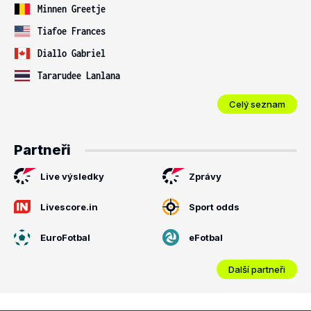
Minnen Greetje
Tiafoe Frances
Diallo Gabriel
Tararudee Lanlana
Celý seznam
Partneři
Live výsledky
Zprávy
Livescore.in
Sport odds
EuroFotbal
eFotbal
Další partneři