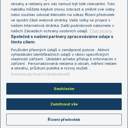
Turnaj mistryň
obsahy a reklamy pro vás nemusí být tolik relevantní. Tuto
Aktualní trendy
nabídku můžete kdykoli znovu zobrazit a změnit své volby
nebo souhlas odvolat kliknutím na odkaz Řízení předvoleb
ve spodní části webové stránky. Vaše volby se projeví v
Fotbalové přestupy
našem Internetová stránka. Další podrobnosti naleznete v
Livesport Daily
našich Zásadách ochrany osobních údajů.
Třetí strany
Společně s našimi partnery zpracováváme údaje s
LS Prague Open
tímto cílem:
Používání přesných údajů o zeměpisné poloze . Aktivní
vyhledávání identifikačních údajů v rámci specifických
vlastností zařízení . Ukládání a/nebo přístup k informacím v
Podmínky užití
Nastavení soukromí
zařízení . Personalizovaná reklama a obsah, měření reklam
GDPR a žurnalistika
Reklama
a obsahu, průzkum publika a rozvoj služeb .
Informace o zpracování osobních
Kontakt
Seznam partnerů (dodavatelů)
údajů
Tiráž
Souhlasím
Copyright © 2008-2026 TenisPortal.cz. Využíváme zpravodajství ČTK.
Zamítnout vše
Řízení předvoleb