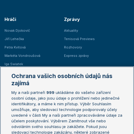
Hráči
Zprávy
Novak Djokovič
Aktuality
Jiří Lehečka
Tenisová Previews
Petra Kvitová
Rozhovory
Markéta Vondroušová
Express zprávy
Iga Swiatek
Marie Bouzková
Ochrana vašich osobních údajů nás
Žebříčky
Kalendář turnajů
zajímá
My a naši partneři
999
ukládáme do vašeho zařízení
Žebříček ATP (muži)
Australian Open
osobní údaje, jako jsou údaje o prohlížení nebo jedinečné
Žebříček WTA (ženy)
French Open
identifikátory, a máme k nim přístup. Výběr Souhlasím
umožňuje, aby sledovací technologie podporovaly účely
Sázkařský žebříček
Wimbledon
uvedené v části My a naši partneři zpracováváme údaje za
US Open
účelem poskytování. Výběrem Zamítnout vše nebo
odvoláním svého souhlasu je zakážete. Pokud jsou
Turnaj mistrů
sledovací technologie zakázány, některé zobrazené