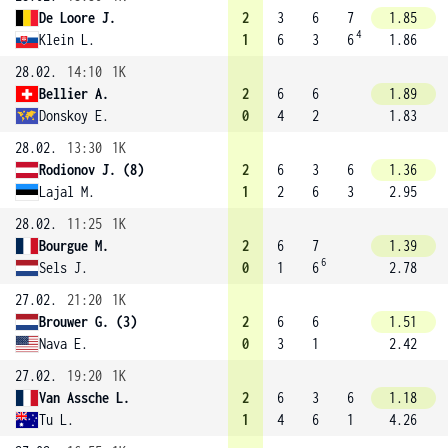
De Loore J.
2
3
6
7
1.85
4
Klein L.
1
6
3
6
1.86
28.02.
14:10
1K
Bellier A.
2
6
6
1.89
Donskoy E.
0
4
2
1.83
28.02.
13:30
1K
Rodionov J. (8)
2
6
3
6
1.36
Lajal M.
1
2
6
3
2.95
28.02.
11:25
1K
Bourgue M.
2
6
7
1.39
6
Sels J.
0
1
6
2.78
27.02.
21:20
1K
Brouwer G. (3)
2
6
6
1.51
Nava E.
0
3
1
2.42
27.02.
19:20
1K
Van Assche L.
2
6
3
6
1.18
Tu L.
1
4
6
1
4.26