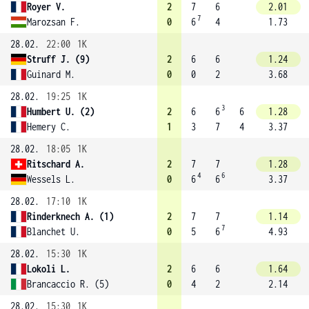
Royer V.
2
7
6
2.01
7
Marozsan F.
0
6
4
1.73
28.02.
22:00
1K
Struff J. (9)
2
6
6
1.24
Guinard M.
0
0
2
3.68
28.02.
19:25
1K
3
Humbert U. (2)
2
6
6
6
1.28
Hemery C.
1
3
7
4
3.37
28.02.
18:05
1K
Ritschard A.
2
7
7
1.28
4
6
Wessels L.
0
6
6
3.37
28.02.
17:10
1K
Rinderknech A. (1)
2
7
7
1.14
7
Blanchet U.
0
5
6
4.93
28.02.
15:30
1K
Lokoli L.
2
6
6
1.64
Brancaccio R. (5)
0
4
2
2.14
28.02.
15:30
1K