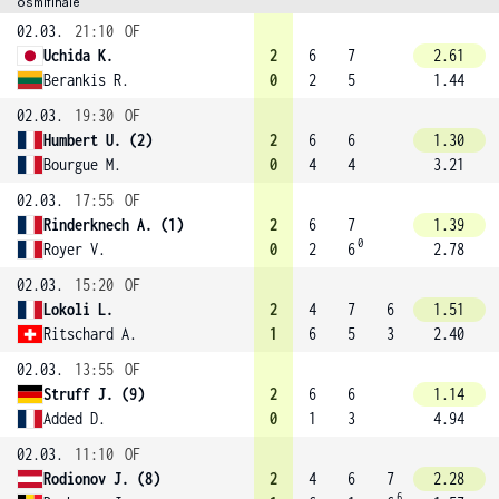
osmifinále
02.03.
21:10
OF
Uchida K.
2
6
7
2.61
Berankis R.
0
2
5
1.44
02.03.
19:30
OF
Humbert U. (2)
2
6
6
1.30
Bourgue M.
0
4
4
3.21
02.03.
17:55
OF
Rinderknech A. (1)
2
6
7
1.39
0
Royer V.
0
2
6
2.78
02.03.
15:20
OF
Lokoli L.
2
4
7
6
1.51
Ritschard A.
1
6
5
3
2.40
02.03.
13:55
OF
Struff J. (9)
2
6
6
1.14
Added D.
0
1
3
4.94
02.03.
11:10
OF
Rodionov J. (8)
2
4
6
7
2.28
6