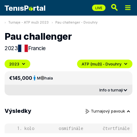
Turnaje - ATP muži 2023
Pau challenger - Dvouhry
Pau challenger
2023
Francie
2023
ATP (muži) - Dvouhry
€145,000
M
hala
Info o turnaji
Výsledky
Turnajový pavouk
1. kolo
osmifinále
čtvrtfinále