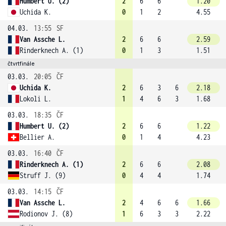
Humbert U. (2)
2
6
6
1.20
Uchida K.
0
1
2
4.55
04.03.
13:55
SF
Van Assche L.
2
6
6
2.59
Rinderknech A. (1)
0
1
3
1.51
čtvrtfinále
03.03.
20:05
ČF
Uchida K.
2
6
3
6
2.18
Lokoli L.
1
4
6
3
1.68
03.03.
18:35
ČF
Humbert U. (2)
2
6
6
1.22
Bellier A.
0
1
4
4.23
03.03.
16:40
ČF
Rinderknech A. (1)
2
6
6
2.08
Struff J. (9)
0
4
4
1.74
03.03.
14:15
ČF
Van Assche L.
2
4
6
6
1.66
Rodionov J. (8)
1
6
3
3
2.22