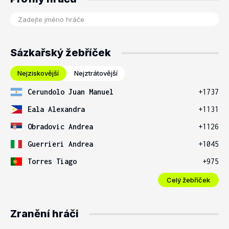
Sázkařský žebříček
Nejziskovější
Nejztrátovější
Cerundolo Juan Manuel
+1737
Eala Alexandra
+1131
Obradovic Andrea
+1126
Guerrieri Andrea
+1045
Torres Tiago
+975
Celý žebříček
Zranění hráči