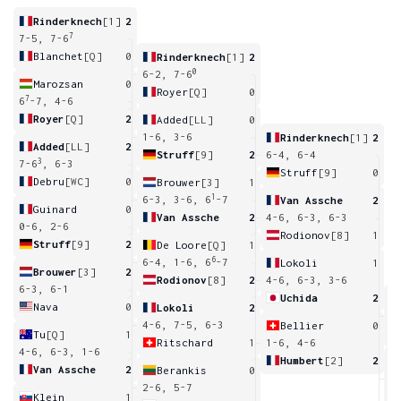
Rinderknech
[1]
2
7
7-5, 7-6
Blanchet
[Q]
0
Rinderknech
[1]
2
0
6-2, 7-6
Marozsan
0
Royer
[Q]
0
7
6
-7, 4-6
Royer
[Q]
2
Added
[LL]
0
1-6, 3-6
Rinderknech
[1]
2
Added
[LL]
2
Struff
[9]
2
6-4, 6-4
3
7-6
, 6-3
Struff
[9]
0
Debru
[WC]
0
Brouwer
[3]
1
1
6-3, 3-6, 6
-7
Van Assche
2
Guinard
0
Van Assche
2
4-6, 6-3, 6-3
0-6, 2-6
Rodionov
[8]
1
Struff
[9]
2
De Loore
[Q]
1
6
6-4, 1-6, 6
-7
Lokoli
1
Brouwer
[3]
2
Rodionov
[8]
2
4-6, 6-3, 3-6
6-3, 6-1
Uchida
2
Nava
0
Lokoli
2
1
4-6, 7-5, 6-3
Bellier
0
Tu
[Q]
1
Ritschard
1
1-6, 4-6
4-6, 6-3, 1-6
Humbert
[2]
2
Van Assche
2
Berankis
0
1
2-6, 5-7
Klein
1