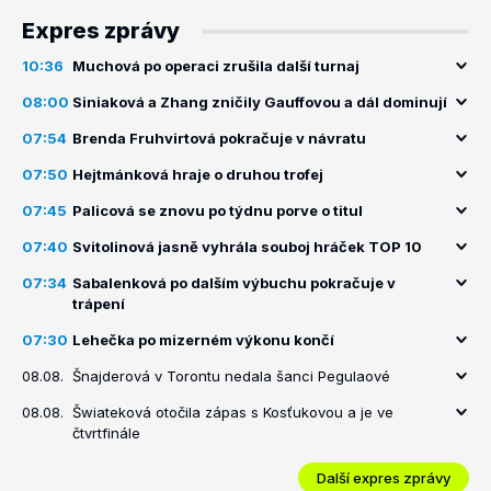
Expres zprávy
10:36
Muchová po operaci zrušila další turnaj
08:00
Siniaková a Zhang zničily Gauffovou a dál dominují
07:54
Brenda Fruhvirtová pokračuje v návratu
07:50
Hejtmánková hraje o druhou trofej
07:45
Palicová se znovu po týdnu porve o titul
07:40
Svitolinová jasně vyhrála souboj hráček TOP 10
07:34
Sabalenková po dalším výbuchu pokračuje v
trápení
07:30
Lehečka po mizerném výkonu končí
08.08.
Šnajderová v Torontu nedala šanci Pegulaové
08.08.
Šwiateková otočila zápas s Kosťukovou a je ve
čtvrtfinále
Další expres zprávy