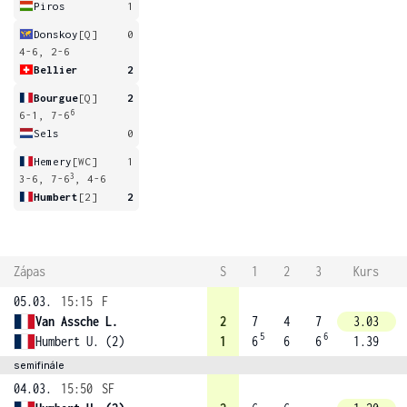
Piros
1
Donskoy
[Q]
0
4-6, 2-6
Bellier
2
Bourgue
[Q]
2
6
6-1, 7-6
Sels
0
Hemery
[WC]
1
3
3-6, 7-6
, 4-6
Humbert
[2]
2
Zápas
S
1
2
3
Kurs
05.03.
15:15
F
Van Assche L.
2
7
4
7
3.03
5
6
Humbert U. (2)
1
6
6
6
1.39
semifinále
04.03.
15:50
SF