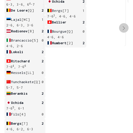
Uchida
2
4
6-3, 3-6, 6
-7
De Loore
[Q]
2
Bergs
[7]
1
3
7-6
, 4-6, 4-6
Lajal
[WC]
1
Bellier
2
2-6, 6-3, 3-6
Rodionov
[8]
2
Bourgue
[Q]
0
4-6, 4-6
Brancaccio
[5]
0
Humbert
[2]
2
4-6, 2-6
Lokoli
2
Ritschard
2
4
6
7-6
, 7-6
Wessels
[LL]
0
Yunchaokete
[Q]
0
5-7, 5-7
Berankis
2
Uchida
2
5
7-6
, 6-1
Fils
[4]
0
Bergs
[7]
2
4-6, 6-2, 6-3