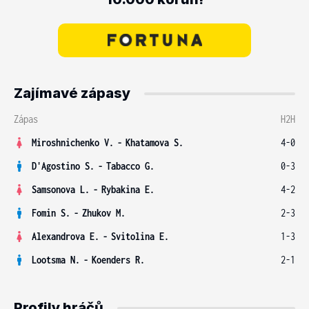
Zajímavé zápasy
Zápas
H2H
Miroshnichenko V.
-
Khatamova S.
4-0
D'Agostino S.
-
Tabacco G.
0-3
Samsonova L.
-
Rybakina E.
4-2
Fomin S.
-
Zhukov M.
2-3
Alexandrova E.
-
Svitolina E.
1-3
Lootsma N.
-
Koenders R.
2-1
Profily hráčů