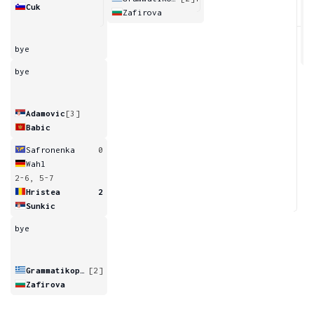
Cuk
Zafirova
0
bye
bye
Adamovic
[3]
Babic
Safronenka
0
Wahl
2-6, 5-7
Hristea
2
Sunkic
bye
Grammatikopoulou
[2]
Zafirova