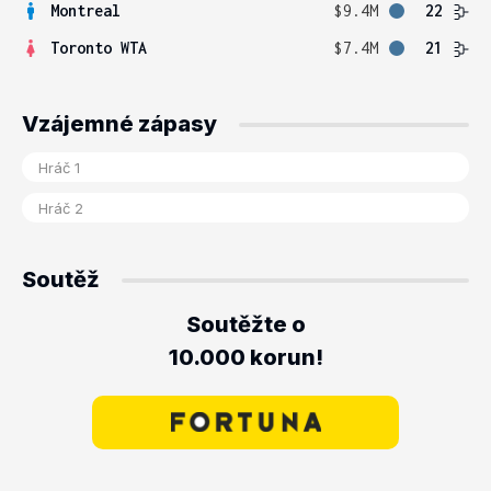
Montreal
$9.4M
22
Toronto WTA
$7.4M
21
Vzájemné zápasy
Soutěž
Soutěžte o
10.000 korun!