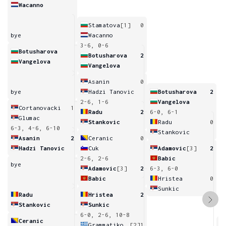
Wacanno
Stamatova
[1]
0
bye
Wacanno
3-6, 0-6
Botusharova
Botusharova
2
Vangelova
Vangelova
Asanin
0
bye
Hadzi Tanovic
Botusharova
2
2-6, 1-6
Vangelova
Cortanovacki
1
Radu
2
6-0, 6-1
Glumac
Stankovic
Radu
0
6-3, 4-6, 6-10
Stankovic
Asanin
2
Ceranic
0
Hadzi Tanovic
Cuk
Adamovic
[3]
2
2-6, 2-6
Babic
bye
Adamovic
[3]
2
6-3, 6-0
Babic
Hristea
0
Sunkic
Radu
Hristea
2
Stankovic
Sunkic
6-0, 2-6, 10-8
Ceranic
Grammatikopoulou
[2]
1