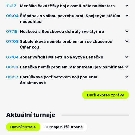
11:37
Menšíka čeká těžký boj o osmifinále na Masters
09:04
Štěpánek s volbou povrchu proti Spojeným státům
nesouhlasí
07:15
Nosková s Bouzkovou dohrály i ve čtyřhře
07:08
Sabalenková neměla problém ani se zkušenou
Číňankou
07:04
Jódar vyřídil i Musettiho a vyzve Lehečku
06:33
Lehečka neměl problém, v Montrealu je v osmifinále
05:57
Bartůňková po třísetovém boji podlehla
Anisimovové
Další expres zprávy
Aktuální turnaje
Hlavní turnaje
Turnaje nižší úrovně