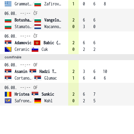
Grammatikopoulou
/
Zafirova (2)
1
0
6
8
06.08.
--:--
ČF
Botusharova
/
Vangelova
2
6
6
Stamatova
/
Wacanno (1)
0
3
0
06.08.
--:--
ČF
Adamovic
/
Babic (3)
2
6
6
Ceranic
/
Cuk
0
2
2
osmifinále
06.08.
--:--
OF
Asanin
/
Hadzi Tanovic
2
3
6
10
Cortanovacki
/
Glumac
1
6
4
6
06.08.
--:--
OF
Hristea
/
Sunkic
2
6
7
Safronenka
/
Wahl
0
2
5