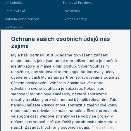
Jiří Lehečka
Tenisová Previews
Petra Kvitová
Rozhovory
Markéta Vondroušová
Express zprávy
Iga Swiatek
Marie Bouzková
Ochrana vašich osobních údajů nás
Žebříčky
Kalendář turnajů
zajímá
My a naši partneři
999
ukládáme do vašeho zařízení
Žebříček ATP (muži)
Australian Open
osobní údaje, jako jsou údaje o prohlížení nebo jedinečné
Žebříček WTA (ženy)
French Open
identifikátory, a máme k nim přístup. Výběr Souhlasím
umožňuje, aby sledovací technologie podporovaly účely
Sázkařský žebříček
Wimbledon
uvedené v části My a naši partneři zpracováváme údaje za
US Open
účelem poskytování. Výběrem Zamítnout vše nebo
odvoláním svého souhlasu je zakážete. Pokud jsou
Turnaj mistrů
sledovací technologie zakázány, některé zobrazené
Turnaj mistryň
obsahy a reklamy pro vás nemusí být tolik relevantní. Tuto
Aktualní trendy
nabídku můžete kdykoli znovu zobrazit a změnit své volby
nebo souhlas odvolat kliknutím na odkaz Řízení předvoleb
ve spodní části webové stránky. Vaše volby se projeví v
Fotbalové přestupy
našem Internetová stránka. Další podrobnosti naleznete v
Livesport Daily
našich Zásadách ochrany osobních údajů.
Třetí strany