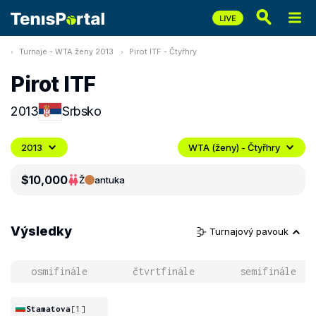
Turnaje - WTA ženy 2013
Pirot ITF - Čtyřhry
Pirot ITF
2013
Srbsko
2013
WTA (ženy) - Čtyřhry
$10,000
Ž
antuka
Výsledky
Turnajový pavouk
osmifinále
čtvrtfinále
semifinále
Stamatova
[1]