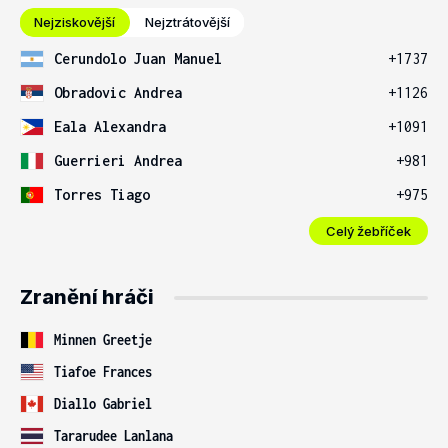
Nejziskovější
Nejztrátovější
Cerundolo Juan Manuel
+1737
Obradovic Andrea
+1126
Eala Alexandra
+1091
Guerrieri Andrea
+981
Torres Tiago
+975
Celý žebříček
Zranění hráči
Minnen Greetje
Tiafoe Frances
Diallo Gabriel
Tararudee Lanlana