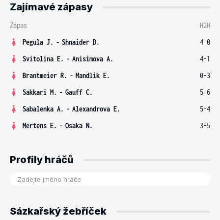
Zajímavé zápasy
Zápas
H2H
Pegula J.
-
Shnaider D.
4-0
Svitolina E.
-
Anisimova A.
4-1
Brantmeier R.
-
Mandlik E.
0-3
Sakkari M.
-
Gauff C.
5-6
Sabalenka A.
-
Alexandrova E.
5-4
Mertens E.
-
Osaka N.
3-5
Profily hráčů
Sázkařský žebříček