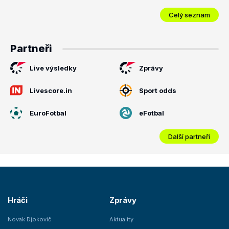
Celý seznam
Partneři
Live výsledky
Zprávy
Livescore.in
Sport odds
EuroFotbal
eFotbal
Další partneři
Hráči
Zprávy
Novak Djokovič
Aktuality