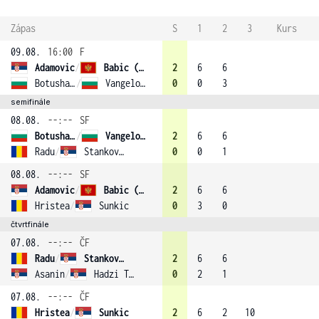
Zápas
S
1
2
3
Kurs
09.08.
16:00
F
Adamovic
/
Babic (3)
2
6
6
Botusharova
/
Vangelova
0
0
3
semifinále
08.08.
--:--
SF
Botusharova
/
Vangelova
2
6
6
Radu
/
Stankovic
0
0
1
08.08.
--:--
SF
Adamovic
/
Babic (3)
2
6
6
Hristea
/
Sunkic
0
3
0
čtvrtfinále
07.08.
--:--
ČF
Radu
/
Stankovic
2
6
6
Asanin
/
Hadzi Tanovic
0
2
1
07.08.
--:--
ČF
Hristea
/
Sunkic
2
6
2
10