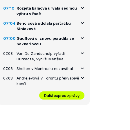
07:10
Rozjetá Ealaová urvala sedmou
výhru v řadě
07:04
Bencicová udolala parťačku
Siniakové
07:00
Gauffová si znovu poradila se
Sakkariovou
07.08.
Van De Zandschulp vyřadil
Hurkacze, vyhlíží Menšíka
07.08.
Shelton v Montrealu nezaváhal
07.08.
Andrejevová v Torontu překvapivě
končí
Další expres zprávy