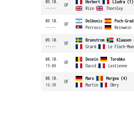
09.10.
Herbert
/
Llodra (1)
OF
--:--
Rice
/
Thornley
09.10.
Delbonis
/
Poch-Grad
OF
--:--
Petrovic
/
Reinwein
09.10.
Brunstrom
/
Klaasen 
OF
--:--
Grard
/
Le Floch-Moe
08.10.
Desein
/
Torebko
OF
19:00
David
/
Lestienne
08.10.
Marx
/
Mergea (4)
OF
16:30
Martin
/
Obry