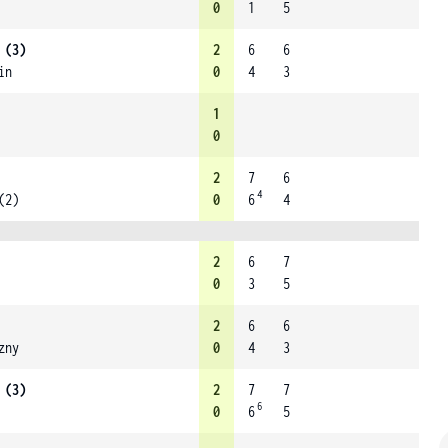
0
1
5
 (3)
2
6
6
in
0
4
3
1
0
2
7
6
4
(2)
0
6
4
2
6
7
0
3
5
2
6
6
zny
0
4
3
 (3)
2
7
7
6
0
6
5