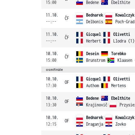
15:00
Bedene
/
Ebelthite
11.10.
Bednarek
/
Kowalczyk
ČF
--:--
Delbonis
/
Poch-Grad
11.10.
Gicquel
/
Olivetti
ČF
--:--
Herbert
/
Llodra (1)
10.10.
Desein
/
Torebko
ČF
15:00
Brunstrom
/
Klaasen 
osmifinále
10.10.
Gicquel
/
Olivetti
OF
17:30
Authom
/
Mertens
10.10.
Bedene
/
Ebelthite
OF
13:30
Krajinovič
/
Przysie
10.10.
Bednarek
/
Kowalczyk
OF
12:15
Draganja
/
Zovko