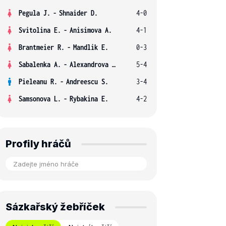
Pegula J.
-
Shnaider D.
4-0
Svitolina E.
-
Anisimova A.
4-1
Brantmeier R.
-
Mandlik E.
0-3
Sabalenka A.
-
Alexandrova E.
5-4
Pieleanu R.
-
Andreescu S.
3-4
Samsonova L.
-
Rybakina E.
4-2
Profily hráčů
Sázkařský žebříček