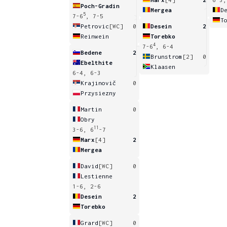
Poch-Gradin
Mergea
D
5
7-6
, 7-5
T
Petrovic
[WC]
0
Desein
2
Reinwein
Torebko
4
7-6
, 6-4
Bedene
2
Brunstrom
[2]
0
Ebelthite
Klaasen
6-4, 6-3
Krajinovič
0
Przysiezny
Martin
0
Obry
11
3-6, 6
-7
Marx
[4]
2
Mergea
David
[WC]
0
Lestienne
1-6, 2-6
Desein
2
Torebko
Grard
[WC]
0