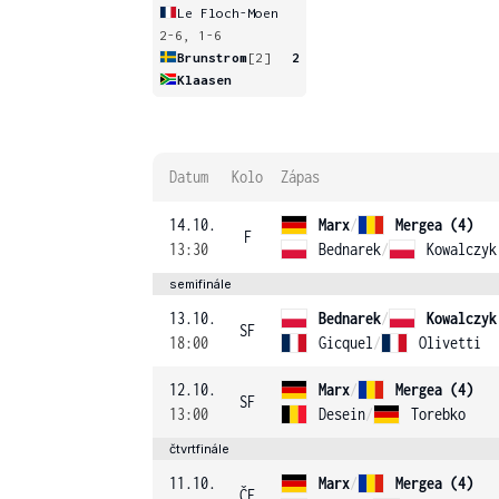
Le Floch-Moen
2-6, 1-6
Brunstrom
[2]
2
Klaasen
Datum
Kolo
Zápas
14.10.
Marx
/
Mergea (4)
F
13:30
Bednarek
/
Kowalczyk
semifinále
13.10.
Bednarek
/
Kowalczyk
SF
18:00
Gicquel
/
Olivetti
12.10.
Marx
/
Mergea (4)
SF
13:00
Desein
/
Torebko
čtvrtfinále
11.10.
Marx
/
Mergea (4)
ČF