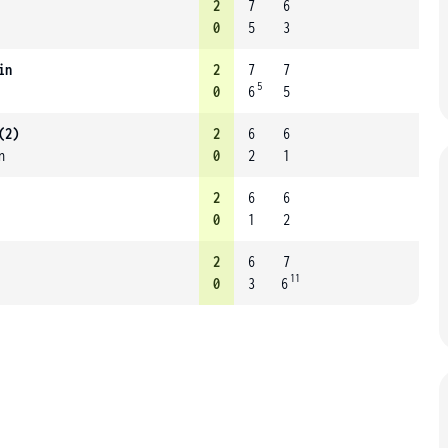
2
7
6
0
5
3
in
2
7
7
5
0
6
5
(2)
2
6
6
n
0
2
1
2
6
6
0
1
2
2
6
7
11
0
3
6