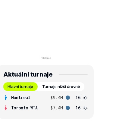
Aktuální turnaje
Hlavní turnaje
Turnaje nižší úrovně
Montreal
$9.4M
16
Toronto WTA
$7.4M
16