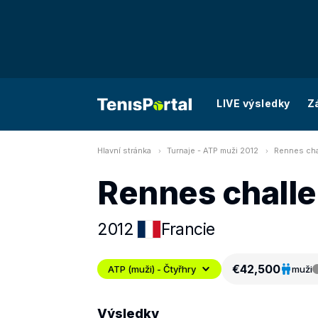
LIVE výsledky
Z
Hlavní stránka
Turnaje - ATP muži 2012
Rennes cha
Rennes chall
2012
Francie
€42,500
ATP (muži) - Čtyřhry
muži
Výsledky