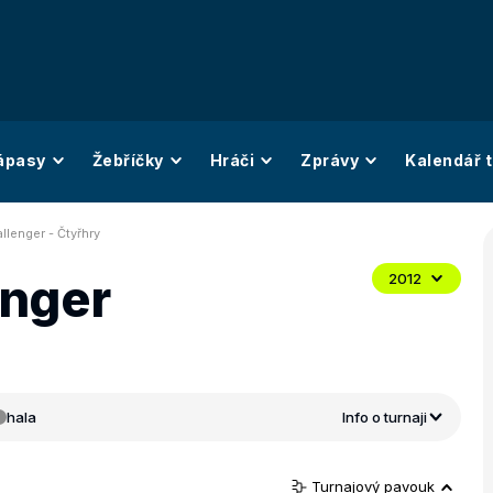
ápasy
Žebříčky
Hráči
Zprávy
Kalendář t
llenger - Čtyřhry
enger
2012
hala
Info o turnaji
Turnajový pavouk