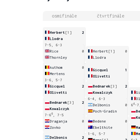
osmifinále
čtvrtfinále
Herbert
[1]
2
Llodra
7-5, 6-3
Rice
0
Herbert
[1]
0
Thornley
Llodra
Authom
0
Gicquel
1
Mertens
Olivetti
3-6, 5-7
Gicquel
2
Bednarek
[3]
2
Olivetti
Kowalczyk
G
6-4, 6-3
O
Bednarek
[3]
2
4
Delbonis
0
6
-7
Kowalczyk
Poch-Gradin
B
6
7-6
, 7-5
K
Draganja
0
Bedene
0
Zovko
Ebelthite
M
1-6, 5-7
M
Delbonis
2
Marx
[4]
2
6-3,