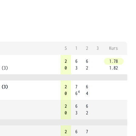
S
1
2
3
Kurs
2
6
6
1.78
 (3)
0
3
2
1.82
 (3)
2
7
6
4
0
6
4
2
6
6
0
3
2
2
6
7