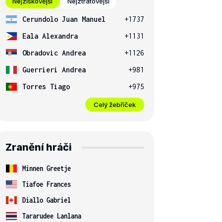
Nejziskovější
Nejztrátovější
Cerundolo Juan Manuel
+1737
Eala Alexandra
+1131
Obradovic Andrea
+1126
Guerrieri Andrea
+981
Torres Tiago
+975
Celý žebříček
Zranění hráči
Minnen Greetje
Tiafoe Frances
Diallo Gabriel
Tararudee Lanlana