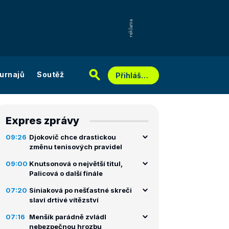
urnajů
Soutěž
Přihlášení
Expres zprávy
09:26
Djokovič chce drastickou
změnu tenisových pravidel
09:00
Knutsonová o největší titul,
Palicová o další finále
07:20
Siniaková po nešťastné skreči
slaví drtivé vítězství
07:16
Menšík parádně zvládl
nebezpečnou hrozbu