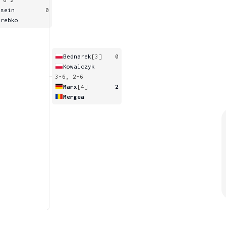
esein
0
orebko
Bednarek
[3]
0
Kowalczyk
3-6, 2-6
Marx
[4]
2
Mergea