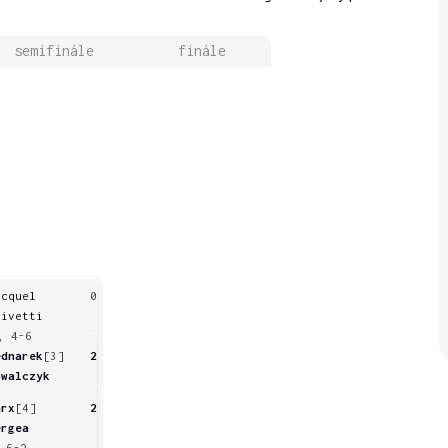
semifinále
finále
icquel
0
livetti
, 4-6
ednarek
[3]
2
owalczyk
arx
[4]
2
ergea
 6-2