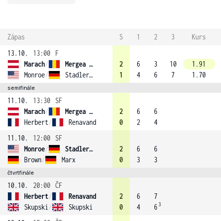
Zápas
S
1
2
3
Kurs
13.10.
13:00
F
Marach
/
Mergea (4)
2
6
3
10
1.91
Monroe
/
Stadler (3)
1
4
6
7
1.70
semifinále
11.10.
13:30
SF
Marach
/
Mergea (4)
2
6
6
Herbert
/
Renavand
0
2
4
11.10.
12:00
SF
Monroe
/
Stadler (3)
2
6
6
Brown
/
Marx
0
3
3
čtvrtfinále
10.10.
20:00
ČF
Herbert
/
Renavand
2
6
7
3
Skupski
/
Skupski
0
4
6