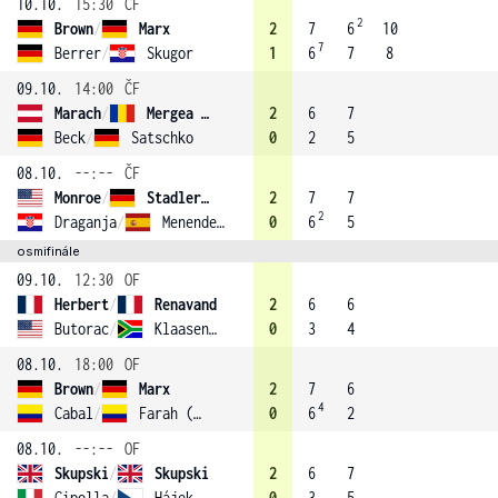
10.10.
15:30
ČF
2
Brown
/
Marx
2
7
6
10
7
Berrer
/
Skugor
1
6
7
8
09.10.
14:00
ČF
Marach
/
Mergea (4)
2
6
7
Beck
/
Satschko
0
2
5
08.10.
--:--
ČF
Monroe
/
Stadler (3)
2
7
7
2
Draganja
/
Menendez-Maceiras
0
6
5
osmifinále
09.10.
12:30
OF
Herbert
/
Renavand
2
6
6
Butorac
/
Klaasen (1)
0
3
4
08.10.
18:00
OF
Brown
/
Marx
2
7
6
4
Cabal
/
Farah (2)
0
6
2
08.10.
--:--
OF
Skupski
/
Skupski
2
6
7
Cipolla
/
Hájek
0
3
5