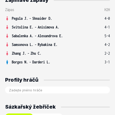
Zajímavé zápasy
Zápas
H2H
Pegula J.
-
Shnaider D.
4-0
Svitolina E.
-
Anisimova A.
4-1
Sabalenka A.
-
Alexandrova E.
5-4
Samsonova L.
-
Rybakina E.
4-2
Zhang J.
-
Zhu C.
2-2
Borges N.
-
Darderi L.
3-1
Profily hráčů
Sázkařský žebříček