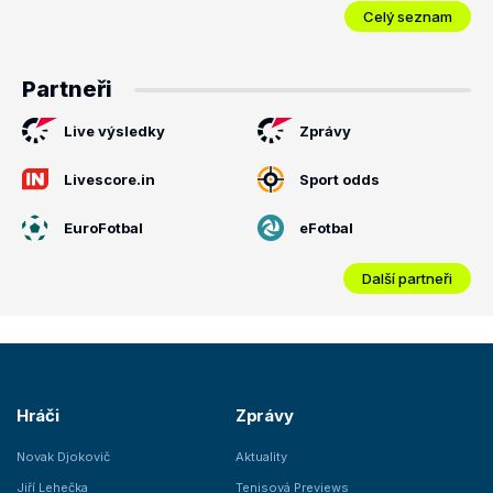
Celý seznam
Partneři
Live výsledky
Zprávy
Livescore.in
Sport odds
EuroFotbal
eFotbal
Další partneři
Hráči
Zprávy
Novak Djokovič
Aktuality
Jiří Lehečka
Tenisová Previews