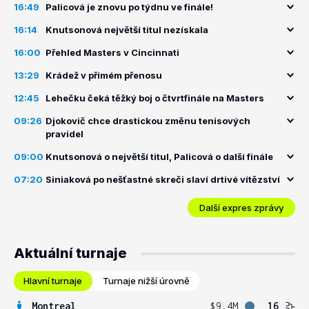
16:49
Palicová je znovu po týdnu ve finále!
16:14
Knutsonová největší titul nezískala
16:00
Přehled Masters v Cincinnati
13:29
Krádež v přímém přenosu
12:45
Lehečku čeká těžký boj o čtvrtfinále na Masters
09:26
Djokovič chce drastickou změnu tenisových
pravidel
09:00
Knutsonová o největší titul, Palicová o další finále
07:20
Siniaková po nešťastné skreči slaví drtivé vítězství
Další expres zprávy
Aktuální turnaje
Hlavní turnaje
Turnaje nižší úrovně
Montreal
$9.4M
16