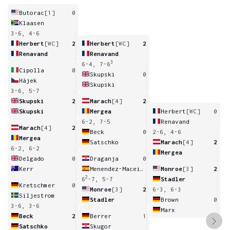
Butorac
[1]
0
Klaasen
3-6, 4-6
Herbert
[WC]
2
Herbert
[WC]
2
Renavand
Renavand
3
6-4, 7-6
Cipolla
0
Skupski
0
Hájek
Skupski
3-6, 5-7
Skupski
2
Marach
[4]
2
Skupski
Mergea
Herbert
[WC]
0
6-2, 7-5
Renavand
Marach
[4]
2
Beck
0
2-6, 4-6
Mergea
Satschko
Marach
[4]
2
6-2, 6-2
Mergea
Delgado
0
Draganja
0
Kerr
Menendez-Maceiras
Monroe
[3]
2
2
6
-7, 5-7
Stadler
Kretschmer
0
Monroe
[3]
2
6-3, 6-3
Siljestrom
Stadler
Brown
0
3-6, 3-6
Marx
Beck
2
Berrer
1
Satschko
Skugor