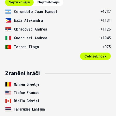
Nejziskovější
Nejztrátovější
Cerundolo Juan Manuel
+1737
Eala Alexandra
+1131
Obradovic Andrea
+1126
Guerrieri Andrea
+1045
Torres Tiago
+975
Celý žebříček
Zranění hráči
Minnen Greetje
Tiafoe Frances
Diallo Gabriel
Tararudee Lanlana