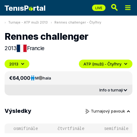
Turnaje - ATP muži 2013
Rennes challenger - Čtyřhry
Rennes challenger
2013
Francie
2013
ATP (muži) - Čtyřhry
€64,000
M
hala
Info o turnaji
Výsledky
Turnajový pavouk
osmifinále
čtvrtfinále
semifinále