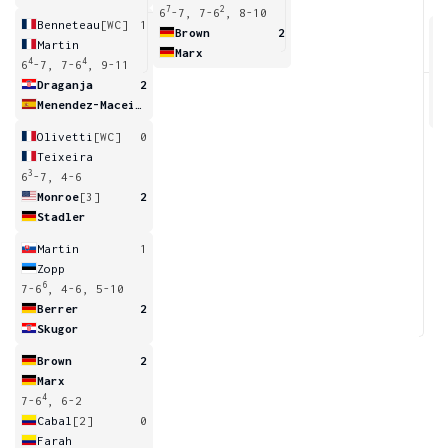
7
2
6
-7, 7-6
, 8-10
Benneteau
[WC]
1
Brown
2
Martin
Marx
4
4
6
-7, 7-6
, 9-11
6
Draganja
2
Menendez-Maceiras
Olivetti
[WC]
0
Teixeira
3
6
-7, 4-6
Monroe
[3]
2
Stadler
Martin
1
Zopp
6
7-6
, 4-6, 5-10
Berrer
2
Skugor
Brown
2
Marx
4
7-6
, 6-2
Cabal
[2]
0
Farah