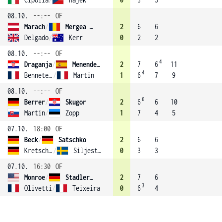
08.10.
--:--
OF
Marach
/
Mergea (4)
2
6
6
Delgado
/
Kerr
0
2
2
08.10.
--:--
OF
4
Draganja
/
Menendez-Maceiras
2
7
6
11
4
Benneteau
/
Martin
1
6
7
9
08.10.
--:--
OF
6
Berrer
/
Skugor
2
6
6
10
Martin
/
Zopp
1
7
4
5
07.10.
18:00
OF
Beck
/
Satschko
2
6
6
Kretschmer
/
Siljestrom
0
3
3
07.10.
16:30
OF
Monroe
/
Stadler (3)
2
7
6
3
Olivetti
/
Teixeira
0
6
4