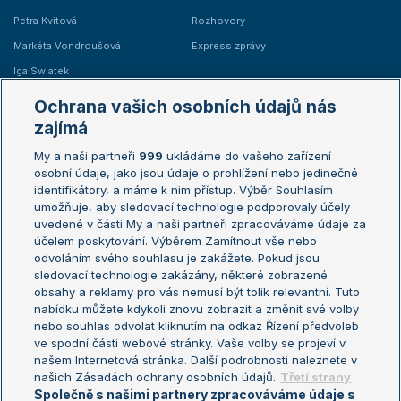
Petra Kvitová
Rozhovory
Markéta Vondroušová
Express zprávy
Iga Swiatek
Marie Bouzková
Ochrana vašich osobních údajů nás
Žebříčky
Kalendář turnajů
zajímá
My a naši partneři
999
ukládáme do vašeho zařízení
Žebříček ATP (muži)
Australian Open
osobní údaje, jako jsou údaje o prohlížení nebo jedinečné
Žebříček WTA (ženy)
French Open
identifikátory, a máme k nim přístup. Výběr Souhlasím
umožňuje, aby sledovací technologie podporovaly účely
Sázkařský žebříček
Wimbledon
uvedené v části My a naši partneři zpracováváme údaje za
US Open
účelem poskytování. Výběrem Zamítnout vše nebo
odvoláním svého souhlasu je zakážete. Pokud jsou
Turnaj mistrů
sledovací technologie zakázány, některé zobrazené
Turnaj mistryň
obsahy a reklamy pro vás nemusí být tolik relevantní. Tuto
Aktualní trendy
nabídku můžete kdykoli znovu zobrazit a změnit své volby
nebo souhlas odvolat kliknutím na odkaz Řízení předvoleb
ve spodní části webové stránky. Vaše volby se projeví v
Fotbalové přestupy
našem Internetová stránka. Další podrobnosti naleznete v
Livesport Daily
našich Zásadách ochrany osobních údajů.
Třetí strany
Společně s našimi partnery zpracováváme údaje s
LS Prague Open