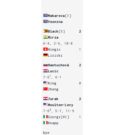
Makarova
[3]
Vesnina
Black
[5]
2
Mirza
6-4, 2-6, 10-8
Hingis
1
Lisicki
Hantuchová
2
Lucic
1
7-6
, 6-1
King
0
Zheng
Jurak
2
Moulton-Levy
4
7-6
, 5-7, 11-9
Giorgi
[WC]
1
Knapp
bye