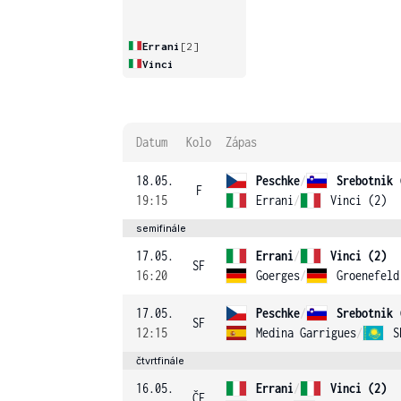
Errani
[2]
Vinci
Datum
Kolo
Zápas
18.05.
Peschke
/
Srebotnik 
F
19:15
Errani
/
Vinci (2)
semifinále
17.05.
Errani
/
Vinci (2)
SF
16:20
Goerges
/
Groenefeld
17.05.
Peschke
/
Srebotnik 
SF
12:15
Medina Garrigues
/
S
čtvrtfinále
16.05.
Errani
/
Vinci (2)
ČF