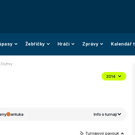
ápasy
Žebříčky
Hráči
Zprávy
Kalendář t
 Čtyřhry
2014
eny
antuka
Info o turnaji
Turnajový pavouk