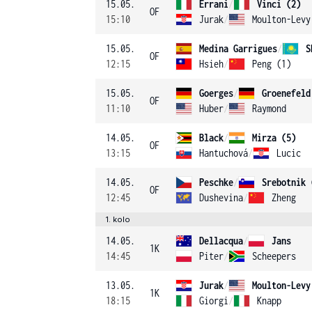
15.05.
Errani
/
Vinci (2)
OF
15:10
Jurak
/
Moulton-Levy
15.05.
Medina Garrigues
/
S
OF
12:15
Hsieh
/
Peng (1)
15.05.
Goerges
/
Groenefeld
OF
11:10
Huber
/
Raymond
14.05.
Black
/
Mirza (5)
OF
13:15
Hantuchová
/
Lucic
14.05.
Peschke
/
Srebotnik 
OF
12:45
Dushevina
/
Zheng
1. kolo
14.05.
Dellacqua
/
Jans
1K
14:45
Piter
/
Scheepers
13.05.
Jurak
/
Moulton-Levy
1K
18:15
Giorgi
/
Knapp