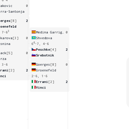
rakovic
0
arra-Santonja
oerges
[8]
2
roenefeld
3
 7-6
Medina Garrigues
0
akarova
[3]
0
Shvedova
6
esnina
6
-7, 4-6
Peschke
[4]
2
lack
[5]
0
Srebotnik
irza
 3-6
Goerges
[8]
0
rrani
[2]
2
Groenefeld
inci
2-6, 1-6
Errani
[2]
2
Vinci