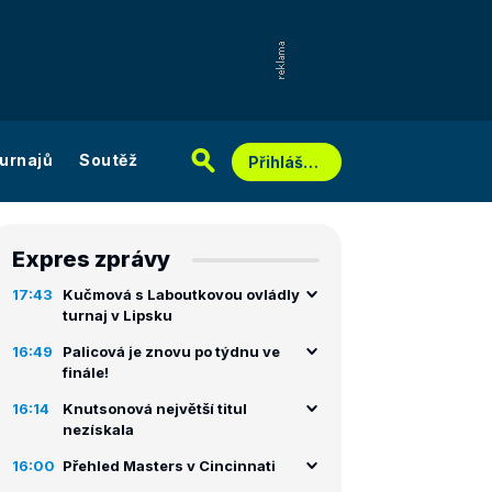
urnajů
Soutěž
Přihlášení
Expres zprávy
17:43
Kučmová s Laboutkovou ovládly
turnaj v Lipsku
16:49
Palicová je znovu po týdnu ve
finále!
16:14
Knutsonová největší titul
nezískala
16:00
Přehled Masters v Cincinnati