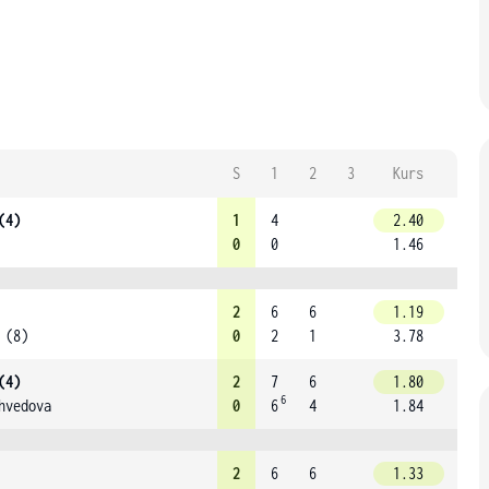
S
1
2
3
Kurs
(4)
1
4
2.40
0
0
1.46
2
6
6
1.19
 (8)
0
2
1
3.78
(4)
2
7
6
1.80
6
hvedova
0
6
4
1.84
2
6
6
1.33