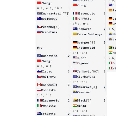
Zhang
Zheng
E
6-4, 4-6, 10-8
P
Kudryavtseva
[7]
1
Mladenovic
0
Rodionova
Pennetta
G
5
6
-7, 0-6
G
Peschke
[4]
Erakovic
2
7-5,
Srebotnik
Parra-Santonja
M
V
Goerges
[8]
2
bye
Groenefeld
B
6-4, 6-4
M
Dushevina
2
Huber
0
2-6,
Zheng
Raymond
E
6-3, 6-1
V
Klepac
0
Jankovic
[WC]
0
Uhlirova
Kleybanova
5-7, 4-6
Dabrowski
0
Makarova
[3]
2
Rosolska
Vesnina
3-6, 1-6
Mladenovic
2
Black
[5]
2
Pennetta
Mirza
6-3, 6-4
Erakovic
2
Hantuchová
0