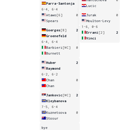
Parra-Santonja
Lucic
6-4, 6-4
Atawo
[6]
0
Jurak
0
Spears
Moulton-Levy
1-6, 0-6
Goerges
[8]
2
Errani
[2]
2
Groenefeld
Vinci
6-4, 6-4
Barbieri
[WC]
0
Burnett
Huber
2
Raymond
6-2, 6-2
Chan
0
Chan
Jankovic
[WC]
2
Kleybanova
7-5, 6-4
Kuznetsova
0
Stosur
bye