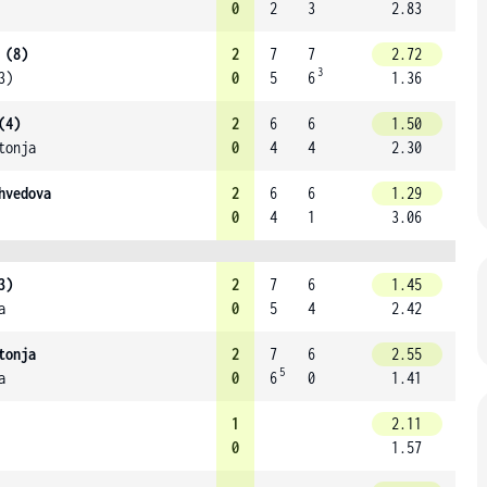
0
2
3
2.83
 (8)
2
7
7
2.72
3
3)
0
5
6
1.36
(4)
2
6
6
1.50
tonja
0
4
4
2.30
hvedova
2
6
6
1.29
0
4
1
3.06
3)
2
7
6
1.45
a
0
5
4
2.42
tonja
2
7
6
2.55
5
a
0
6
0
1.41
1
2.11
0
1.57