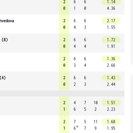
2
6
6
1.14
0
1
0
4.36
hvedova
2
6
6
2.17
0
4
3
1.55
 (8)
2
6
6
1.72
0
4
4
1.91
2
6
6
1.36
0
3
4
2.66
(4)
2
6
6
1.43
0
2
3
2.44
2
4
7
10
1.51
1
6
5
2
2.23
2
7
5
11
1.68
4
1
6
7
9
1.95