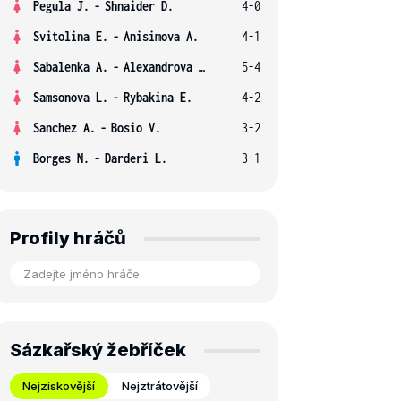
Pegula J.
-
Shnaider D.
4-0
Svitolina E.
-
Anisimova A.
4-1
Sabalenka A.
-
Alexandrova E.
5-4
Samsonova L.
-
Rybakina E.
4-2
Sanchez A.
-
Bosio V.
3-2
Borges N.
-
Darderi L.
3-1
Profily hráčů
Sázkařský žebříček
Nejziskovější
Nejztrátovější