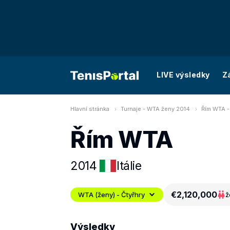
LIVE výsledky
Z
Hlavní stránka
Turnaje - WTA ženy 2014
Řím WTA -
Řím WTA
2014
Itálie
€2,120,000
WTA (ženy) - Čtyřhry
ž
Výsledky