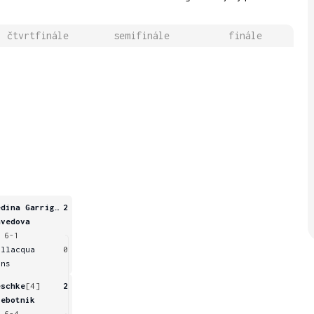
čtvrtfinále
semifinále
finále
Medina Garrigues
2
hvedova
 6-1
ellacqua
0
ans
eschke
[4]
2
rebotnik
 6-4