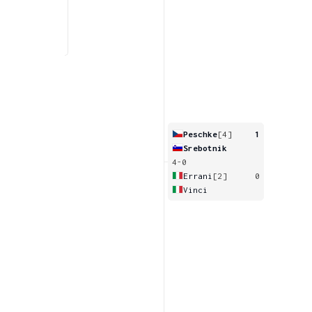
Peschke
[4]
1
Srebotnik
4-0
Errani
[2]
0
Vinci