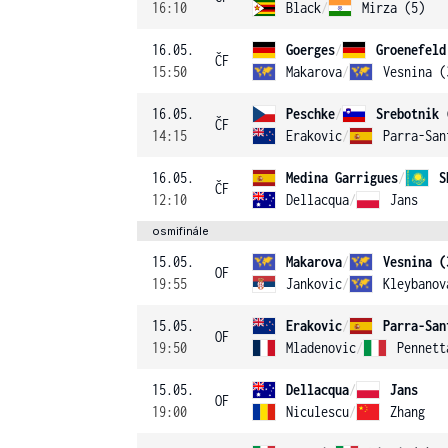
16:10
Black
/
Mirza (5)
16.05.
Goerges
/
Groenefeld
ČF
15:50
Makarova
/
Vesnina (
16.05.
Peschke
/
Srebotnik 
ČF
14:15
Erakovic
/
Parra-San
16.05.
Medina Garrigues
/
S
ČF
12:10
Dellacqua
/
Jans
osmifinále
15.05.
Makarova
/
Vesnina (
OF
19:55
Jankovic
/
Kleybanov
15.05.
Erakovic
/
Parra-San
OF
19:50
Mladenovic
/
Pennett
15.05.
Dellacqua
/
Jans
OF
19:00
Niculescu
/
Zhang