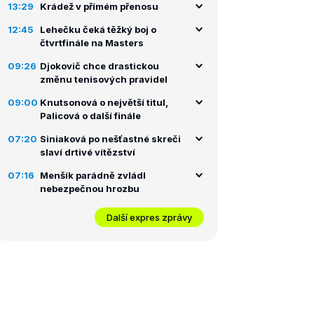
13:29
Krádež v přímém přenosu
12:45
Lehečku čeká těžký boj o
čtvrtfinále na Masters
09:26
Djokovič chce drastickou
změnu tenisových pravidel
09:00
Knutsonová o největší titul,
Palicová o další finále
07:20
Siniaková po nešťastné skreči
slaví drtivé vítězství
07:16
Menšík parádně zvládl
nebezpečnou hrozbu
Další expres zprávy