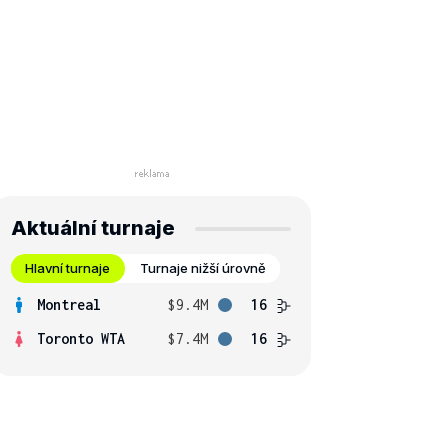
Aktuální turnaje
Hlavní turnaje
Turnaje nižší úrovně
Montreal
$9.4M
16
Toronto WTA
$7.4M
16