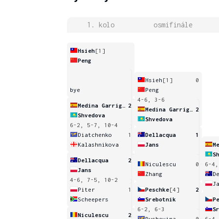
1. kolo
osmifinále
Hsieh
[1]
Peng
Hsieh
[1]
0
bye
Peng
4-6, 3-6
Medina Garrigues
2
Medina Garrigues
2
Shvedova
Shvedova
6-2, 5-7, 10-4
Diatchenko
1
Dellacqua
1
Kalashnikova
Jans
S
Dellacqua
2
Niculescu
0
6-4,
Jans
Zhang
D
4-6, 7-5, 10-2
J
Piter
1
Peschke
[4]
2
Scheepers
Srebotnik
P
6-2, 6-3
S
Niculescu
2
Dushevina
0
6-4,