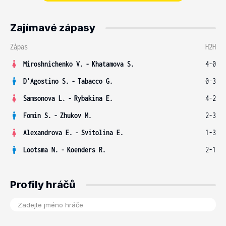
Zajímavé zápasy
Zápas
H2H
Miroshnichenko V.
-
Khatamova S.
4-0
D'Agostino S.
-
Tabacco G.
0-3
Samsonova L.
-
Rybakina E.
4-2
Fomin S.
-
Zhukov M.
2-3
Alexandrova E.
-
Svitolina E.
1-3
Lootsma N.
-
Koenders R.
2-1
Profily hráčů