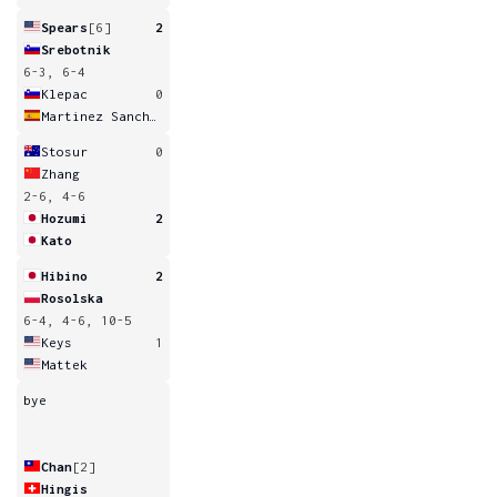
Spears
[6]
2
Srebotnik
6-3, 6-4
Klepac
0
Martinez Sanchez
Stosur
0
Zhang
2-6, 4-6
Hozumi
2
Kato
Hibino
2
Rosolska
6-4, 4-6, 10-5
Keys
1
Mattek
bye
Chan
[2]
Hingis