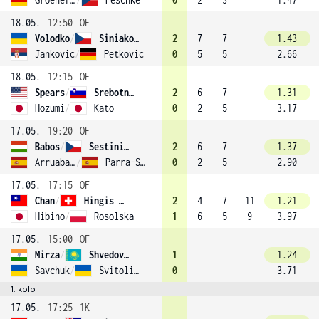
18.05.
12:50
OF
Volodko
/
Siniaková
2
7
7
1.43
Jankovic
/
Petkovic
0
5
5
2.66
18.05.
12:15
OF
Spears
/
Srebotnik (6)
2
6
7
1.31
Hozumi
/
Kato
0
2
5
3.17
17.05.
19:20
OF
Babos
/
Sestini Hlaváčková (4)
2
6
7
1.37
Arruabarrena-Vecino
/
Parra-Santonja
0
2
5
2.90
17.05.
17:15
OF
Chan
/
Hingis (2)
2
4
7
11
1.21
Hibino
/
Rosolska
1
6
5
9
3.97
17.05.
15:00
OF
Mirza
/
Shvedova (3)
1
1.24
Savchuk
/
Svitolina
0
3.71
1. kolo
17.05.
17:25
1K