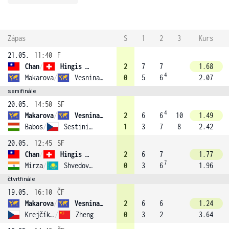
Zápas
S
1
2
3
Kurs
21.05.
11:40
F
Chan
/
Hingis (2)
2
7
7
1.68
4
Makarova
/
Vesnina (1)
0
5
6
2.07
semifinále
20.05.
14:50
SF
4
Makarova
/
Vesnina (1)
2
6
6
10
1.49
Babos
/
Sestini Hlaváčková (4)
1
3
7
8
2.42
20.05.
12:45
SF
Chan
/
Hingis (2)
2
6
7
1.77
7
Mirza
/
Shvedova (3)
0
3
6
1.96
čtvrtfinále
19.05.
16:10
ČF
Makarova
/
Vesnina (1)
2
6
6
1.24
Krejčíková
/
Zheng
0
3
2
3.64