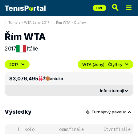
Turnaje - WTA ženy 2017
Řím WTA - Čtyřhry
Řím WTA
2017
Itálie
2017
WTA (ženy) - Čtyřhry
$3,076,495
Ž
antuka
Info o turnaji
Výsledky
Turnajový pavouk
1. kolo
osmifinále
čtvrtfinále