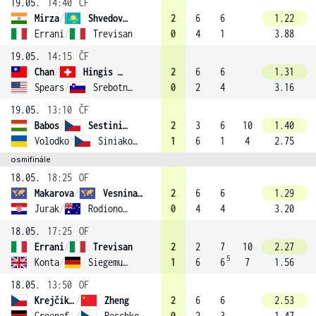
19.05.
14:40
ČF
Mirza
/
Shvedova (3)
2
6
6
1.22
Errani
/
Trevisan
0
4
1
3.88
19.05.
14:15
ČF
Chan
/
Hingis (2)
2
6
6
1.31
Spears
/
Srebotnik (6)
0
2
4
3.16
19.05.
13:10
ČF
Babos
/
Sestini Hlaváčková (4)
2
3
6
10
1.40
Volodko
/
Siniaková
1
6
1
4
2.75
osmifinále
18.05.
18:25
OF
Makarova
/
Vesnina (1)
2
6
6
1.29
Jurak
/
Rodionova
0
4
4
3.20
18.05.
17:25
OF
Errani
/
Trevisan
2
2
7
10
2.27
5
Konta
/
Siegemund
1
6
6
7
1.56
18.05.
13:50
OF
Krejčíková
/
Zheng
2
6
6
2.53
Groenefeld
/
Peschke
0
2
3
1.47