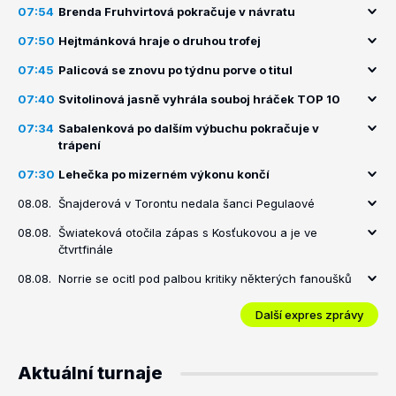
07:54
Brenda Fruhvirtová pokračuje v návratu
07:50
Hejtmánková hraje o druhou trofej
07:45
Palicová se znovu po týdnu porve o titul
07:40
Svitolinová jasně vyhrála souboj hráček TOP 10
07:34
Sabalenková po dalším výbuchu pokračuje v
trápení
07:30
Lehečka po mizerném výkonu končí
08.08.
Šnajderová v Torontu nedala šanci Pegulaové
08.08.
Šwiateková otočila zápas s Kosťukovou a je ve
čtvrtfinále
08.08.
Norrie se ocitl pod palbou kritiky některých fanoušků
Další expres zprávy
Aktuální turnaje