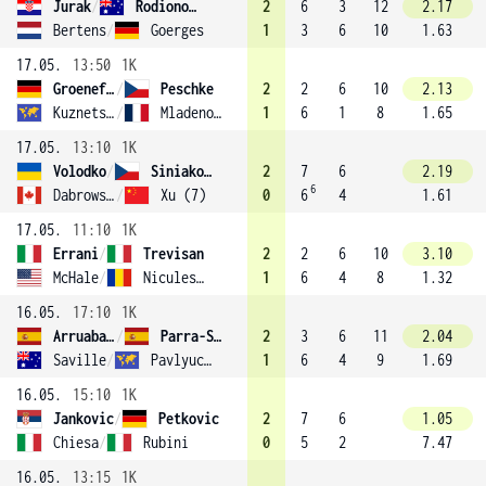
Jurak
/
Rodionova
2
6
3
12
2.17
Bertens
/
Goerges
1
3
6
10
1.63
17.05.
13:50
1K
Groenefeld
/
Peschke
2
2
6
10
2.13
Kuznetsova
/
Mladenovic
1
6
1
8
1.65
17.05.
13:10
1K
Volodko
/
Siniaková
2
7
6
2.19
6
Dabrowski
/
Xu (7)
0
6
4
1.61
17.05.
11:10
1K
Errani
/
Trevisan
2
2
6
10
3.10
McHale
/
Niculescu
1
6
4
8
1.32
16.05.
17:10
1K
Arruabarrena-Vecino
/
Parra-Santonja
2
3
6
11
2.04
Saville
/
Pavlyuchenkova
1
6
4
9
1.69
16.05.
15:10
1K
Jankovic
/
Petkovic
2
7
6
1.05
Chiesa
/
Rubini
0
5
2
7.47
16.05.
13:15
1K