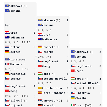
Makarova
[1]
Vesnina
Makarova
[1]
2
bye
Vesnina
6-4, 6-4
Jurak
2
Jurak
0
Rodionova
Rodionova
6-3, 3-6, 12-10
Bertens
1
Groenefeld
0
Goerges
Peschke
Makarova
[1]
2
2-6, 3-6
Vesnina
Kuznetsova
1
Krejčíková
2
6-3, 6-2
Mladenovic
Zheng
Krejčíková
0
6-2, 1-6, 8-10
Zheng
Groenefeld
2
Babos
[4]
2
Peschke
Sestini Hlaváčková
Babos
[4]
2
6-2, 7-5
Sestini Hlaváčková
Krejčíková
2
Arruabarrena-Vecino
0
3-6, 6-1, 10-4
Zheng
Parra-Santonja
Siniaková
1
0-6, 6-4, 10-8
Volodko
Plíšková
[5]
1
Jankovic
[WC]
0
Strýcová
Petkovic
Errani
[WC]
0