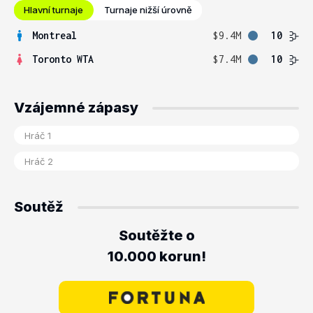
Hlavní turnaje
Turnaje nižší úrovně
Montreal
$9.4M
10
Toronto WTA
$7.4M
10
Vzájemné zápasy
Soutěž
Soutěžte o
10.000 korun!