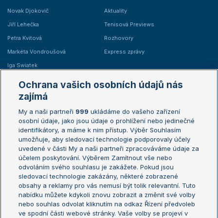
Novak Djokovič
Aktuality
Jiří Lehečka
Tenisová Previews
Petra Kvitová
Rozhovory
Markéta Vondroušová
Express zprávy
Iga Swiatek
Marie Bouzková
Ochrana vašich osobních údajů nás
Žebříčky
Kalendář turnajů
zajímá
My a naši partneři
999
ukládáme do vašeho zařízení
Žebříček ATP (muži)
Australian Open
osobní údaje, jako jsou údaje o prohlížení nebo jedinečné
Žebříček WTA (ženy)
French Open
identifikátory, a máme k nim přístup. Výběr Souhlasím
umožňuje, aby sledovací technologie podporovaly účely
Sázkařský žebříček
Wimbledon
uvedené v části My a naši partneři zpracováváme údaje za
US Open
účelem poskytování. Výběrem Zamítnout vše nebo
odvoláním svého souhlasu je zakážete. Pokud jsou
Turnaj mistrů
sledovací technologie zakázány, některé zobrazené
Turnaj mistryň
obsahy a reklamy pro vás nemusí být tolik relevantní. Tuto
Aktualní trendy
nabídku můžete kdykoli znovu zobrazit a změnit své volby
nebo souhlas odvolat kliknutím na odkaz Řízení předvoleb
ve spodní části webové stránky. Vaše volby se projeví v
Fotbalové přestupy