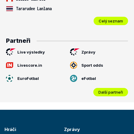
Tararudee Lanlana
Celý seznam
Partneři
Live výsledky
Zprávy
Livescore.in
Sport odds
EuroFotbal
eFotbal
Další partneři
Hráči
Zprávy