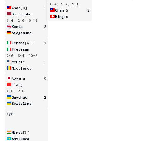
6-4, 5-7, 9-11
Chan
[8]
1
Chan
[2]
2
Ostapenko
Hingis
6-4, 2-6, 6-10
Konta
2
Siegemund
Errani
[WC]
2
Trevisan
2-6, 6-4, 10-8
McHale
1
Niculescu
Aoyama
0
Liang
4-6, 2-6
Savchuk
2
Svitolina
bye
Mirza
[3]
Shvedova