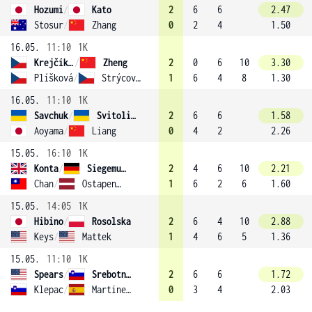
Hozumi
/
Kato
2
6
6
2.47
Stosur
/
Zhang
0
2
4
1.50
16.05.
11:10
1K
Krejčíková
/
Zheng
2
0
6
10
3.30
Plíšková
/
Strýcová (5)
1
6
4
8
1.30
16.05.
11:10
1K
Savchuk
/
Svitolina
2
6
6
1.58
Aoyama
/
Liang
0
4
2
2.26
15.05.
16:10
1K
Konta
/
Siegemund
2
4
6
10
2.21
Chan
/
Ostapenko (8)
1
6
2
6
1.60
15.05.
14:05
1K
Hibino
/
Rosolska
2
6
4
10
2.88
Keys
/
Mattek
1
4
6
5
1.36
15.05.
11:10
1K
Spears
/
Srebotnik (6)
2
6
6
1.72
Klepac
/
Martinez Sanchez
0
3
4
2.03