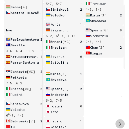
5-7, 5-7
Trevisan
Babos
[4]
Siniaková
2
4-6, 1-6
Sestini Hlaváčková
Volodko
Mirza
[3]
2
Shvedova
6
Konta
1
bye
Siegemund
Spears
[6]
0
5
6-2, 6
-7, 7-10
Srebotnik
Pavlyuchenkova
2
Errani
[WC]
2
2-6, 4-6
Saville
Trevisan
Chan
[2]
2
3-6, 6-4, 11-9
Hingis
3
Arruabarrena-Vecino
1
Savchuk
0
Parra-Santonja
Svitolina
Jankovic
[WC]
2
Mirza
[3]
1
Petkovic
Shvedova
7-5, 6-2
Chiesa
[WC]
0
Spears
[6]
2
Rubini
Srebotnik
6-2, 7-5
Siniaková
0
Hozumi
0
Volodko
Kato
6
6
-7, 4-6
Dabrowski
[7]
2
Hibino
1
Xu
Rosolska