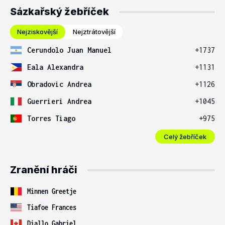
Sázkařský žebříček
Nejziskovější
Nejztrátovější
Cerundolo Juan Manuel
+1737
Eala Alexandra
+1131
Obradovic Andrea
+1126
Guerrieri Andrea
+1045
Torres Tiago
+975
Celý žebříček
Zranění hráči
Minnen Greetje
Tiafoe Frances
Diallo Gabriel