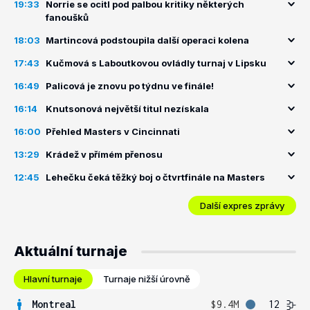
19:33
Norrie se ocitl pod palbou kritiky některých
fanoušků
18:03
Martincová podstoupila další operaci kolena
17:43
Kučmová s Laboutkovou ovládly turnaj v Lipsku
16:49
Palicová je znovu po týdnu ve finále!
16:14
Knutsonová největší titul nezískala
16:00
Přehled Masters v Cincinnati
13:29
Krádež v přímém přenosu
12:45
Lehečku čeká těžký boj o čtvrtfinále na Masters
Další expres zprávy
Aktuální turnaje
Hlavní turnaje
Turnaje nižší úrovně
Montreal
$9.4M
12