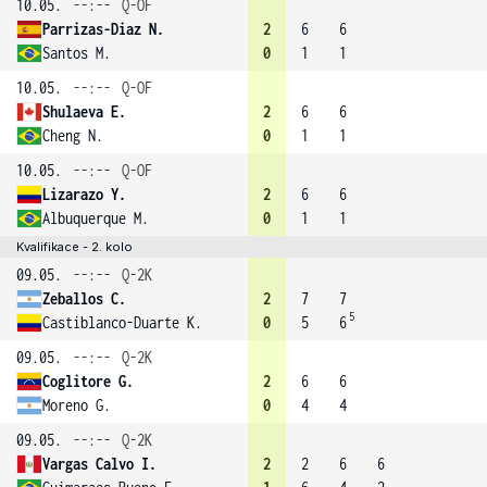
10.05.
--:--
Q-OF
Parrizas-Diaz N.
2
6
6
Santos M.
0
1
1
10.05.
--:--
Q-OF
Shulaeva E.
2
6
6
Cheng N.
0
1
1
10.05.
--:--
Q-OF
Lizarazo Y.
2
6
6
Albuquerque M.
0
1
1
Kvalifikace - 2. kolo
09.05.
--:--
Q-2K
Zeballos C.
2
7
7
5
Castiblanco-Duarte K.
0
5
6
09.05.
--:--
Q-2K
Coglitore G.
2
6
6
Moreno G.
0
4
4
09.05.
--:--
Q-2K
Vargas Calvo I.
2
2
6
6