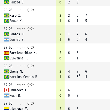
Haddad S.
0
2
0
09.05.
--:--
Q-2K
Miro I.
2
2
6
7
Souza K.
1
6
1
5
09.05.
--:--
Q-2K
Santos M.
2
1
7
6
5
Donnet E.
1
6
6
4
09.05.
--:--
Q-2K
Parrizas-Diaz N.
2
6
6
Giovanna T.
0
1
1
09.05.
--:--
Q-2K
Cheng N.
2
4
7
6
9
Martins Cecato B.
1
6
6
4
09.05.
--:--
Q-2K
Shulaeva E.
2
6
6
Rush B.
0
0
3
09.05.
--:--
Q-2K
Lizarazo Y.
2
6
6