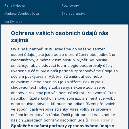
Petra Kvitová
Rozhovory
Markéta Vondroušová
Express zprávy
Iga Swiatek
Marie Bouzková
Ochrana vašich osobních údajů nás
Žebříčky
Kalendář turnajů
zajímá
My a naši partneři
999
ukládáme do vašeho zařízení
Žebříček ATP (muži)
Australian Open
osobní údaje, jako jsou údaje o prohlížení nebo jedinečné
Žebříček WTA (ženy)
French Open
identifikátory, a máme k nim přístup. Výběr Souhlasím
umožňuje, aby sledovací technologie podporovaly účely
Sázkařský žebříček
Wimbledon
uvedené v části My a naši partneři zpracováváme údaje za
US Open
účelem poskytování. Výběrem Zamítnout vše nebo
odvoláním svého souhlasu je zakážete. Pokud jsou
Turnaj mistrů
sledovací technologie zakázány, některé zobrazené
Turnaj mistryň
obsahy a reklamy pro vás nemusí být tolik relevantní. Tuto
Aktualní trendy
nabídku můžete kdykoli znovu zobrazit a změnit své volby
nebo souhlas odvolat kliknutím na odkaz Řízení předvoleb
ve spodní části webové stránky. Vaše volby se projeví v
Fotbalové přestupy
našem Internetová stránka. Další podrobnosti naleznete v
Livesport Daily
našich Zásadách ochrany osobních údajů.
Třetí strany
Společně s našimi partnery zpracováváme údaje s
LS Prague Open