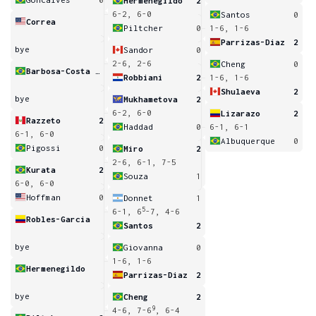
Hermenegildo
2
6-2, 6-0
Santos
0
Correa
Piltcher
0
1-6, 1-6
Parrizas-Diaz
2
bye
Sandor
0
2-6, 2-6
Cheng
0
Barbosa-Costa Silva
Robbiani
2
1-6, 1-6
Shulaeva
2
bye
Mukhametova
2
6-2, 6-0
Lizarazo
2
Razzeto
2
Haddad
0
6-1, 6-1
6-1, 6-0
Albuquerque
0
Pigossi
0
Miro
2
2-6, 6-1, 7-5
Kurata
2
Souza
1
6-0, 6-0
Hoffman
0
Donnet
1
5
6-1, 6
-7, 4-6
Robles-Garcia
Santos
2
bye
Giovanna
0
1-6, 1-6
Hermenegildo
Parrizas-Diaz
2
bye
Cheng
2
9
4-6, 7-6
, 6-4