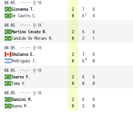
08.05.
--:--
Q-1K
Giovanna T.
2
7
6
2
De Castro C.
0
6
4
08.05.
--:--
Q-1K
Martins Cecato B.
2
6
6
Candido De Moraes N.
0
2
1
08.05.
--:--
Q-1K
Shulaeva E.
2
7
6
4
Rodriguez J.
0
6
0
08.05.
--:--
Q-1K
Soares F.
2
6
6
Toma V.
0
0
0
08.05.
--:--
Q-1K
Danzini M.
2
6
6
Bueno M.
0
2
0