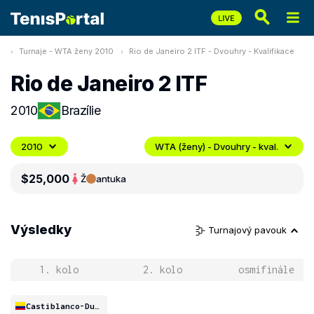
Turnaje - WTA ženy 2010
Rio de Janeiro 2 ITF - Dvouhry - Kvalifikace
Rio de Janeiro 2 ITF
2010
Brazílie
2010
WTA (ženy) - Dvouhry - kval.
$25,000
Ž
antuka
Výsledky
Turnajový pavouk
1. kolo
2. kolo
osmifinále
Castiblanco-Duarte