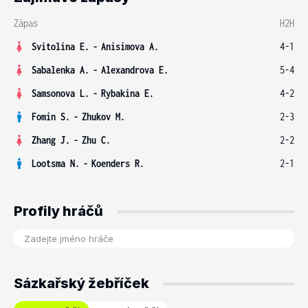
Zápas
H2H
Svitolina E.
-
Anisimova A.
4-1
Sabalenka A.
-
Alexandrova E.
5-4
Samsonova L.
-
Rybakina E.
4-2
Fomin S.
-
Zhukov M.
2-3
Zhang J.
-
Zhu C.
2-2
Lootsma N.
-
Koenders R.
2-1
Profily hráčů
Sázkařský žebříček