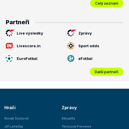
Celý seznam
Partneři
Live výsledky
Zprávy
Livescore.in
Sport odds
EuroFotbal
eFotbal
Další partneři
Hráči
Zprávy
Novak Djokovič
Aktuality
Jiří Lehečka
Tenisová Previews