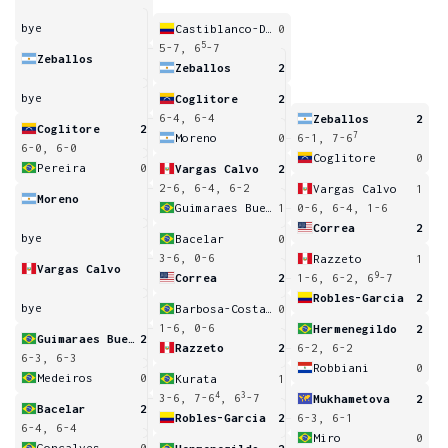
bye
Castiblanco-Duarte
0
5
5-7, 6
-7
Zeballos
Zeballos
2
bye
Coglitore
2
6-4, 6-4
Zeballos
2
Coglitore
2
7
Moreno
0
6-1, 7-6
6-0, 6-0
Coglitore
0
Pereira
0
Vargas Calvo
2
2-6, 6-4, 6-2
Vargas Calvo
1
Moreno
Guimaraes Bueno
1
0-6, 6-4, 1-6
Correa
2
bye
Bacelar
0
3-6, 0-6
Razzeto
1
Vargas Calvo
9
Correa
2
1-6, 6-2, 6
-7
Robles-Garcia
2
bye
Barbosa-Costa Silva
0
1-6, 0-6
Hermenegildo
2
Guimaraes Bueno
2
Razzeto
2
6-2, 6-2
6-3, 6-3
Robbiani
0
Medeiros
0
Kurata
1
4
3
3-6, 7-6
, 6
-7
Mukhametova
2
Bacelar
2
Robles-Garcia
2
6-3, 6-1
6-4, 6-4
Miro
0
Goncalves
0