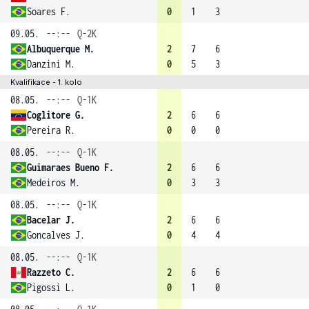
Soares F.
0
1
3
09.05.
--:--
Q-2K
Albuquerque M.
2
7
6
Danzini M.
0
5
3
Kvalifikace - 1. kolo
08.05.
--:--
Q-1K
Coglitore G.
2
6
6
Pereira R.
0
0
0
08.05.
--:--
Q-1K
Guimaraes Bueno F.
2
6
6
Medeiros M.
0
3
3
08.05.
--:--
Q-1K
Bacelar J.
2
6
6
Goncalves J.
0
4
4
08.05.
--:--
Q-1K
Razzeto C.
2
6
6
Pigossi L.
0
1
0