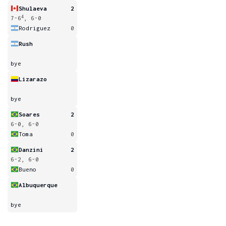
Shulaeva
2
4
7-6
, 6-0
Rodriguez
0
Rush
bye
Lizarazo
bye
Soares
2
6-0, 6-0
Toma
0
Danzini
2
6-2, 6-0
Bueno
0
Albuquerque
bye