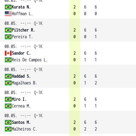
08.05.
--:--
Q-1K
Kurata N.
2
6
6
Hoffman L.
0
0
0
08.05.
--:--
Q-1K
Piltcher R.
2
6
6
Pereira T.
0
0
1
08.05.
--:--
Q-1K
Sandor C.
2
6
6
Reis De Campos L.
0
1
1
08.05.
--:--
Q-1K
Haddad S.
2
6
6
Magalhaes B.
0
1
2
08.05.
--:--
Q-1K
Miro I.
2
6
6
Cernea M.
0
1
1
08.05.
--:--
Q-1K
Santos M.
2
6
6
Malheiros C.
0
2
2