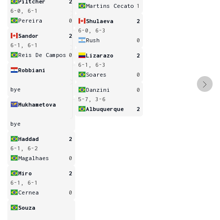
Piltcher
2
Martins Cecato
1
6-0, 6-1
Pereira
0
Shulaeva
2
6-0, 6-3
Sandor
2
Rush
0
6-1, 6-1
Reis De Campos
0
Lizarazo
2
6-1, 6-3
Robbiani
Soares
0
bye
Danzini
0
5-7, 3-6
Mukhametova
Albuquerque
2
bye
Haddad
2
6-1, 6-2
Magalhaes
0
Miro
2
6-1, 6-1
Cernea
0
Souza