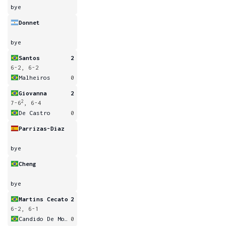
bye
Donnet
bye
Santos
2
6-2, 6-2
Malheiros
0
Giovanna
2
2
7-6
, 6-4
De Castro
0
Parrizas-Diaz
bye
Cheng
bye
Martins Cecato
2
6-2, 6-1
Candido De Moraes
0