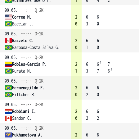
Guimaraes Bueno F.
1
6
4
2
09.05.
--:--
Q-2K
Correa M.
2
6
6
Bacelar J.
0
3
0
09.05.
--:--
Q-2K
Razzeto C.
2
6
6
Barbosa-Costa Silva G.
0
1
0
09.05.
--:--
Q-2K
4
Robles-Garcia P.
2
6
6
7
3
Kurata N.
1
3
7
6
09.05.
--:--
Q-2K
Hermenegildo F.
2
6
6
Piltcher R.
0
2
0
09.05.
--:--
Q-2K
Robbiani I.
2
6
6
Sandor C.
0
2
2
09.05.
--:--
Q-2K
Mukhametova A.
2
6
6