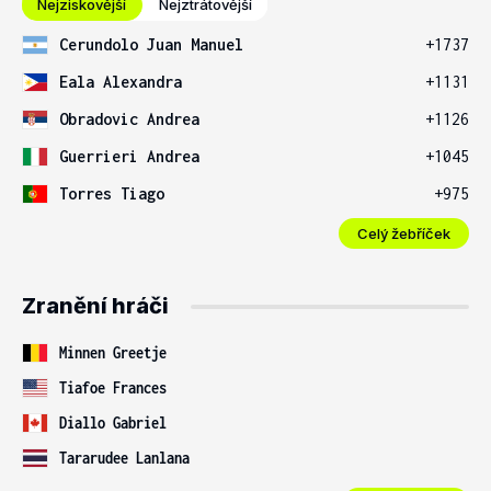
Nejziskovější
Nejztrátovější
Cerundolo Juan Manuel
+1737
Eala Alexandra
+1131
Obradovic Andrea
+1126
Guerrieri Andrea
+1045
Torres Tiago
+975
Celý žebříček
Zranění hráči
Minnen Greetje
Tiafoe Frances
Diallo Gabriel
Tararudee Lanlana