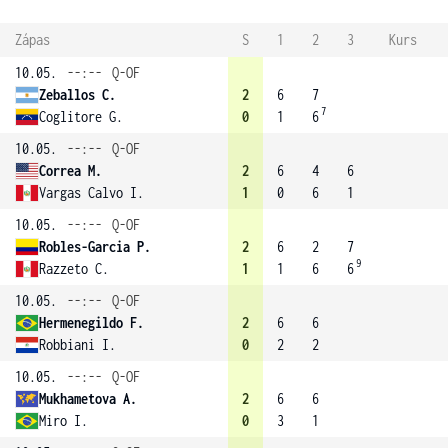
Zápas
S
1
2
3
Kurs
10.05.
--:--
Q-OF
Zeballos C.
2
6
7
7
Coglitore G.
0
1
6
10.05.
--:--
Q-OF
Correa M.
2
6
4
6
Vargas Calvo I.
1
0
6
1
10.05.
--:--
Q-OF
Robles-Garcia P.
2
6
2
7
9
Razzeto C.
1
1
6
6
10.05.
--:--
Q-OF
Hermenegildo F.
2
6
6
Robbiani I.
0
2
2
10.05.
--:--
Q-OF
Mukhametova A.
2
6
6
Miro I.
0
3
1