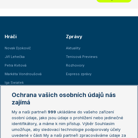
Hráči
Zprávy
Novak Djokovič
Aktuality
Jiří Lehečka
Tenisová Previews
Petra Kvitová
Rozhovory
Markéta Vondroušová
Express zprávy
Iga Swiatek
Marie Bouzková
Ochrana vašich osobních údajů nás
Žebříčky
Kalendář turnajů
zajímá
My a naši partneři
999
ukládáme do vašeho zařízení
Žebříček ATP (muži)
Australian Open
osobní údaje, jako jsou údaje o prohlížení nebo jedinečné
Žebříček WTA (ženy)
French Open
identifikátory, a máme k nim přístup. Výběr Souhlasím
umožňuje, aby sledovací technologie podporovaly účely
Sázkařský žebříček
Wimbledon
uvedené v části My a naši partneři zpracováváme údaje za