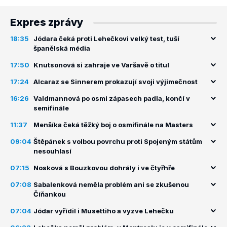
Expres zprávy
18:35
Jódara čeká proti Lehečkovi velký test, tuší
španělská média
17:50
Knutsonová si zahraje ve Varšavě o titul
17:24
Alcaraz se Sinnerem prokazují svoji výjimečnost
16:26
Valdmannová po osmi zápasech padla, končí v
semifinále
11:37
Menšíka čeká těžký boj o osmifinále na Masters
09:04
Štěpánek s volbou povrchu proti Spojeným státům
nesouhlasí
07:15
Nosková s Bouzkovou dohrály i ve čtyřhře
07:08
Sabalenková neměla problém ani se zkušenou
Číňankou
07:04
Jódar vyřídil i Musettiho a vyzve Lehečku