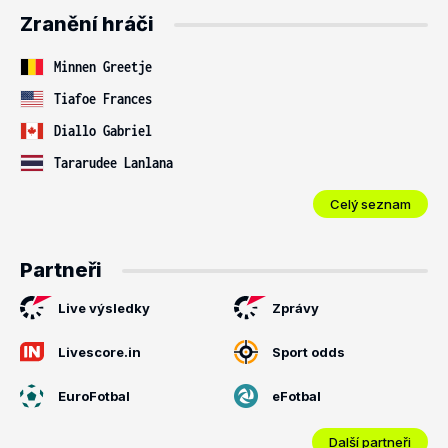
Zranění hráči
Minnen Greetje
Tiafoe Frances
Diallo Gabriel
Tararudee Lanlana
Celý seznam
Partneři
Live výsledky
Zprávy
Livescore.in
Sport odds
EuroFotbal
eFotbal
Další partneři