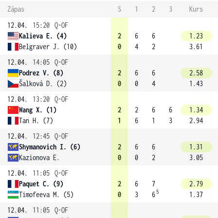
Zápas
S
1
2
3
Kurs
12.04.
15:20
Q-OF
Kalieva E. (4)
2
6
6
1.23
Belgraver J. (10)
0
4
2
3.61
12.04.
14:05
Q-OF
Podrez V. (8)
2
6
6
2.58
Šalková D. (2)
0
0
4
1.43
12.04.
13:20
Q-OF
Wang X. (1)
2
2
6
6
1.34
Tan H. (7)
1
6
1
3
2.94
12.04.
12:45
Q-OF
Shymanovich I. (6)
2
6
6
1.31
Kazionova E.
0
0
2
3.05
12.04.
11:05
Q-OF
Paquet C. (9)
2
6
7
2.79
5
Timofeeva M. (5)
0
3
6
1.37
12.04.
11:05
Q-OF