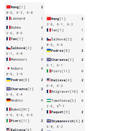
Wang
[1]
2
0-6, 6-3, 6-0
Leonard
1
Wang
[1]
2
2-6, 6-1, 6-3
Robbe
0
Tan
[7]
1
3-6, 0-6
Tan
[7]
2
Šalková
[2]
0
0-6, 4-6
Šalková
[2]
2
Podrez
[8]
2
6-1, 6-0
Mansouri
0
Charaeva
[3]
2
6-1, 6-1
Kobori
0
Pieri
[11]
0
0-6, 3-6
Podrez
[8]
2
Kalieva
[4]
2
6-4, 6-2
Charaeva
[3]
2
Belgraver
[10]
0
6-4, 6-4
Hodzic
0
Timofeeva
[5]
0
5
3-6, 6
-7
Babel
[WC]
1
Paquet
[9]
2
4-6, 6-4, 4-6
Pieri
[11]
2
Shymanovich
[6]
2
6-0, 6-2
Kalieva
[4]
2