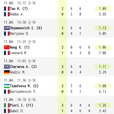
11.04.
15:15
Q-1K
Tan H. (7)
2
6
6
1.09
Robbe A.
0
3
0
5.95
11.04.
14:50
Q-1K
Shymanovich I. (6)
2
6
6
1.12
Martynov D.
0
4
1
5.05
11.04.
13:25
Q-1K
Wang X. (1)
2
0
6
6
1.06
Leonard M.
1
6
3
0
7.06
11.04.
13:05
Q-1K
Charaeva A. (3)
2
6
6
1.11
Hodzic M.
0
4
4
5.29
11.04.
11:30
Q-1K
Timofeeva M. (5)
2
7
6
1.08
Bartashevich Y.
0
5
1
6.13
11.04.
10:10
Q-1K
Pieri J. (11)
2
6
4
6
1.25
Babel O.
1
4
6
4
3.43