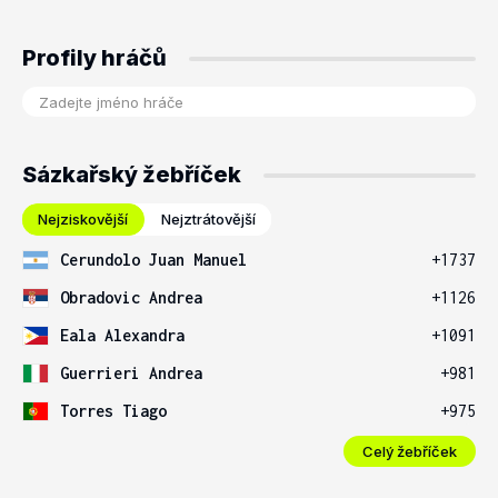
Profily hráčů
Sázkařský žebříček
Nejziskovější
Nejztrátovější
Cerundolo Juan Manuel
+1737
Obradovic Andrea
+1126
Eala Alexandra
+1091
Guerrieri Andrea
+981
Torres Tiago
+975
Celý žebříček