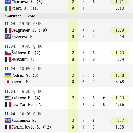
Charaeva A. (3)
2
6
6
1.21
Pieri J. (11)
0
1
1
3.83
Kvalifikace - 1. kolo
11.04.
19:10
Q-1K
Belgraver J. (10)
2
7
6
1.30
Kozyreva M.
0
5
3
3.14
11.04.
18:45
Q-1K
Šalková D. (2)
2
6
6
1.03
Mansouri Y.
0
1
0
8.29
11.04.
18:05
Q-1K
Podrez V. (8)
2
6
6
1.10
Kobori M.
0
0
3
5.48
11.04.
16:30
Q-1K
Kalieva E. (4)
2
5
6
6
1.13
Lew Yan Foon A.
1
7
2
0
4.86
11.04.
16:20
Q-1K
Kazionova E.
2
6
6
2.77
Janicijevic S. (12)
0
1
3
1.38