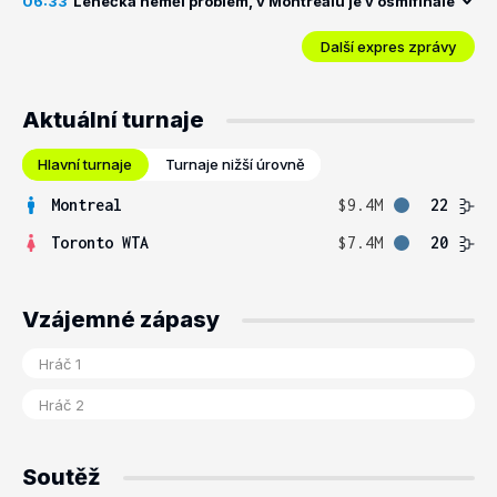
06:33
Lehečka neměl problém, v Montrealu je v osmifinále
Další expres zprávy
Aktuální turnaje
Hlavní turnaje
Turnaje nižší úrovně
Montreal
$9.4M
22
Toronto WTA
$7.4M
20
Vzájemné zápasy
Soutěž