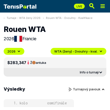
Turnaje - WTA ženy 2026
Rouen WTA - Dvouhry - Kvalifikace
Rouen WTA
2026
Francie
2026
WTA (ženy) - Dvouhry - kval.
$283,347
Ž
antuka
Info o turnaji
Výsledky
Turnajový pavouk
1. kolo
osmifinále