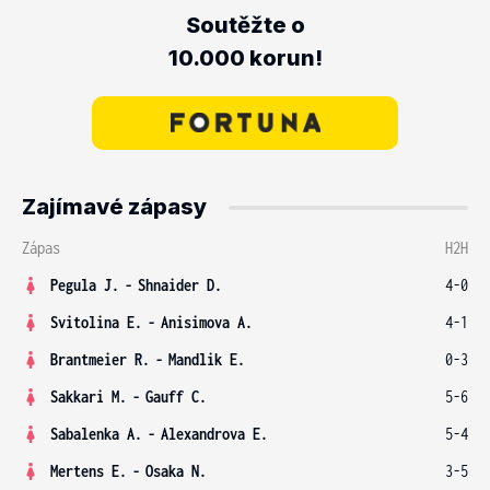
Soutěžte o
10.000 korun!
Zajímavé zápasy
Zápas
H2H
Pegula J.
-
Shnaider D.
4-0
Svitolina E.
-
Anisimova A.
4-1
Brantmeier R.
-
Mandlik E.
0-3
Sakkari M.
-
Gauff C.
5-6
Sabalenka A.
-
Alexandrova E.
5-4
Mertens E.
-
Osaka N.
3-5