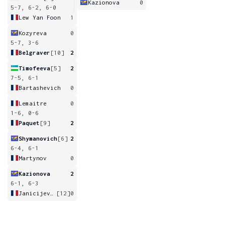
Kazionova
0
5-7, 6-2, 6-0
Lew Yan Foon
1
Kozyreva
0
5-7, 3-6
Belgraver
[10]
2
Timofeeva
[5]
2
7-5, 6-1
Bartashevich
0
Lemaitre
0
1-6, 0-6
Paquet
[9]
2
Shymanovich
[6]
2
6-4, 6-1
Martynov
0
Kazionova
2
6-1, 6-3
Janicijevic
[12]
0