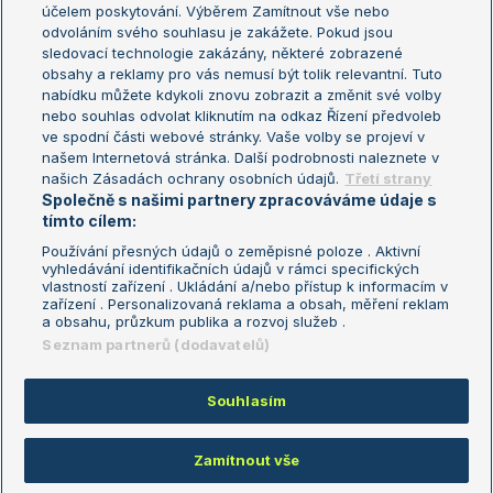
US Open
účelem poskytování. Výběrem Zamítnout vše nebo
odvoláním svého souhlasu je zakážete. Pokud jsou
Turnaj mistrů
sledovací technologie zakázány, některé zobrazené
Turnaj mistryň
obsahy a reklamy pro vás nemusí být tolik relevantní. Tuto
Aktualní trendy
nabídku můžete kdykoli znovu zobrazit a změnit své volby
nebo souhlas odvolat kliknutím na odkaz Řízení předvoleb
ve spodní části webové stránky. Vaše volby se projeví v
Fotbalové přestupy
našem Internetová stránka. Další podrobnosti naleznete v
Livesport Daily
našich Zásadách ochrany osobních údajů.
Třetí strany
Společně s našimi partnery zpracováváme údaje s
LS Prague Open
tímto cílem:
Používání přesných údajů o zeměpisné poloze . Aktivní
vyhledávání identifikačních údajů v rámci specifických
vlastností zařízení . Ukládání a/nebo přístup k informacím v
Podmínky užití
Nastavení soukromí
zařízení . Personalizovaná reklama a obsah, měření reklam
GDPR a žurnalistika
Reklama
a obsahu, průzkum publika a rozvoj služeb .
Informace o zpracování osobních
Kontakt
Seznam partnerů (dodavatelů)
údajů
Tiráž
Souhlasím
Copyright © 2008-2026 TenisPortal.cz. Využíváme zpravodajství ČTK.
Zamítnout vše