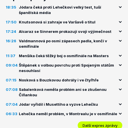
18:35
Jódara čeká proti Lehečkovi velký test, tuší
španělská média
17:50
Knutsonová si zahraje ve Varšavě o titul
17:24
Alcaraz se Sinnerem prokazují svoji výjimečnost
16:26
Valdmannová po osmi zápasech padla, končí v
semifinále
11:37
Menšíka čeká těžký boj o osmifinále na Masters
09:04
Štěpánek s volbou povrchu proti Spojeným státům
nesouhlasí
07:15
Nosková s Bouzkovou dohrály i ve čtyřhře
07:08
Sabalenková neměla problém ani se zkušenou
Číňankou
07:04
Jódar vyřídil i Musettiho a vyzve Lehečku
06:33
Lehečka neměl problém, v Montrealu je v osmifinále
Další expres zprávy