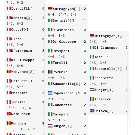
7-5, 6-2
Icardi
[LL]
0
Amiraghyan
[1]
2
8
6-4, 6
-7, 6-3
Bertoia
[Q]
2
Bertoia
[Q]
1
6-2, 6-2
Cucca
[Q]
0
D'ambrosio
0
0-6, 1-6
Amiraghyan
[1]
0
Pinto
0
Di Giuseppe
2
2-6, 1-6
1-6, 3-6
Di Giuseppe
2
D'ambrosio
2
Prosperi
0
4-6, 2-6
Torelli
0
Di Giuseppe
2
Torelli
2
2-6, 3-6
7-5, 6-0
Sussarello
[6]
2
Vdovenco
[8]
0
Porubin
0
4-6, 2-6
Zanchetta
0
Balducci
[3]
0
Sussarello
[6]
2
2-6, 4-6
5-7, 5-7
Burger
[4]
2
Prosperi
2
Papamichail
[5]
0
3
2-6, 5-7
Adamescu
0
Torelli
2
Zanchetta
2
4-6, 1-6
5
6
-7, 6-1, 6-2
Orlova
[2]
2
Rasmussen
1
Caregaro
0
3
5-7, 1-6
Porubin
2
Burger
[4]
2
7
6-3, 1-6, 7-6
Spigarelli
1