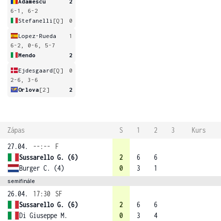
Adamescu
2
6-1, 6-2
Stefanelli
[Q]
0
Lopez-Rueda
1
6-2, 0-6, 5-7
Mendo
2
Ejdesgaard
[Q]
0
2-6, 3-6
Orlova
[2]
2
Zápas
S
1
2
3
Kurs
27.04.
--:--
F
Sussarello G. (6)
2
6
6
Burger C. (4)
0
3
1
semifinále
26.04.
17:30
SF
Sussarello G. (6)
2
6
6
Di Giuseppe M.
0
3
4