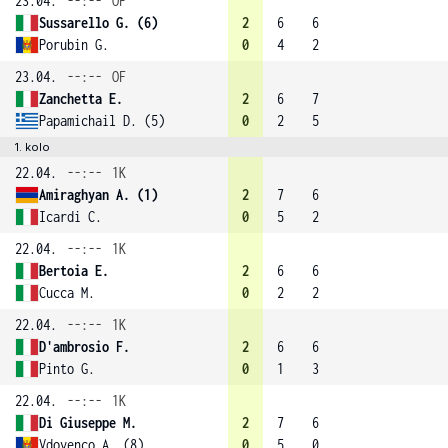
23.04.
--:--
OF
Sussarello G. (6)
2
6
6
Porubin G.
0
4
2
23.04.
--:--
OF
Zanchetta E.
2
6
7
Papamichail D. (5)
0
2
5
1. kolo
22.04.
--:--
1K
Amiraghyan A. (1)
2
7
6
Icardi C.
0
5
2
22.04.
--:--
1K
Bertoia E.
2
6
6
Cucca M.
0
2
2
22.04.
--:--
1K
D'ambrosio F.
2
6
6
Pinto G.
0
1
3
22.04.
--:--
1K
Di Giuseppe M.
2
7
6
Vdovenco A. (8)
0
5
0