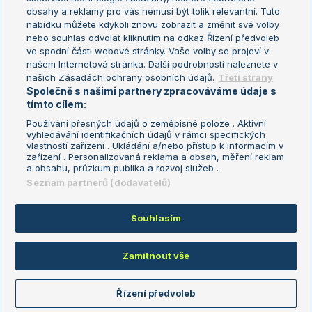
Turnaj mistryň
obsahy a reklamy pro vás nemusí být tolik relevantní. Tuto
Aktualní trendy
nabídku můžete kdykoli znovu zobrazit a změnit své volby
nebo souhlas odvolat kliknutím na odkaz Řízení předvoleb
ve spodní části webové stránky. Vaše volby se projeví v
Fotbalové přestupy
našem Internetová stránka. Další podrobnosti naleznete v
Livesport Daily
našich Zásadách ochrany osobních údajů.
Třetí strany
Společně s našimi partnery zpracováváme údaje s
LS Prague Open
tímto cílem:
Používání přesných údajů o zeměpisné poloze . Aktivní
vyhledávání identifikačních údajů v rámci specifických
vlastností zařízení . Ukládání a/nebo přístup k informacím v
Podmínky užití
Nastavení soukromí
zařízení . Personalizovaná reklama a obsah, měření reklam
GDPR a žurnalistika
Reklama
a obsahu, průzkum publika a rozvoj služeb .
Informace o zpracování osobních
Kontakt
Seznam partnerů (dodavatelů)
údajů
Tiráž
Souhlasím
Copyright © 2008-2026 TenisPortal.cz. Využíváme zpravodajství ČTK.
Zamítnout vše
Řízení předvoleb