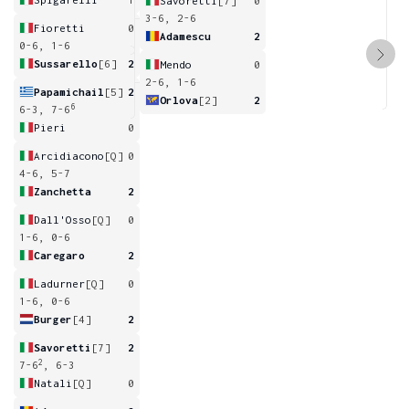
Savoretti
[7]
0
3-6, 2-6
Fioretti
0
Adamescu
2
0-6, 1-6
Sussarello
[6]
2
Mendo
0
2-6, 1-6
Papamichail
[5]
2
Orlova
[2]
2
6
6-3, 7-6
Pieri
0
Arcidiacono
[Q]
0
4-6, 5-7
Zanchetta
2
Dall'Osso
[Q]
0
1-6, 0-6
Caregaro
2
Ladurner
[Q]
0
1-6, 0-6
Burger
[4]
2
Savoretti
[7]
2
2
7-6
, 6-3
Natali
[Q]
0