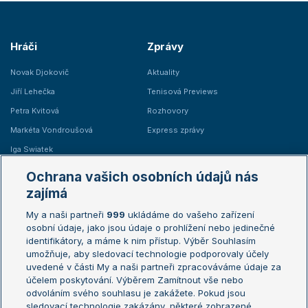
Hráči
Zprávy
Novak Djokovič
Aktuality
Jiří Lehečka
Tenisová Previews
Petra Kvitová
Rozhovory
Markéta Vondroušová
Express zprávy
Iga Swiatek
Marie Bouzková
Ochrana vašich osobních údajů nás
Žebříčky
Kalendář turnajů
zajímá
My a naši partneři
999
ukládáme do vašeho zařízení
Žebříček ATP (muži)
Australian Open
osobní údaje, jako jsou údaje o prohlížení nebo jedinečné
Žebříček WTA (ženy)
French Open
identifikátory, a máme k nim přístup. Výběr Souhlasím
umožňuje, aby sledovací technologie podporovaly účely
Sázkařský žebříček
Wimbledon
uvedené v části My a naši partneři zpracováváme údaje za
US Open
účelem poskytování. Výběrem Zamítnout vše nebo
odvoláním svého souhlasu je zakážete. Pokud jsou
Turnaj mistrů
sledovací technologie zakázány, některé zobrazené