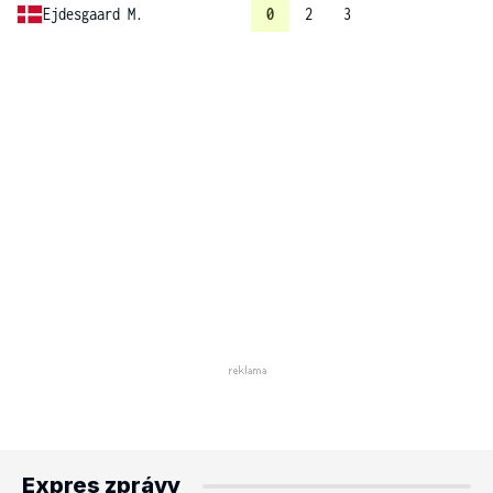
Ejdesgaard M.
0
2
3
Expres zprávy