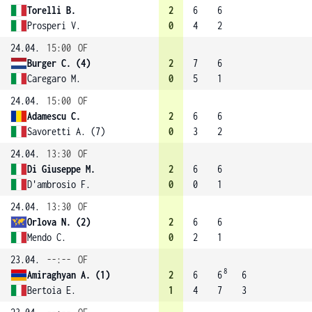
Torelli B.
2
6
6
Prosperi V.
0
4
2
24.04.
15:00
OF
Burger C. (4)
2
7
6
Caregaro M.
0
5
1
24.04.
15:00
OF
Adamescu C.
2
6
6
Savoretti A. (7)
0
3
2
24.04.
13:30
OF
Di Giuseppe M.
2
6
6
D'ambrosio F.
0
0
1
24.04.
13:30
OF
Orlova N. (2)
2
6
6
Mendo C.
0
2
1
23.04.
--:--
OF
8
Amiraghyan A. (1)
2
6
6
6
Bertoia E.
1
4
7
3