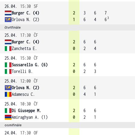
26.04.
15:30
SF
Burger C. (4)
2
3
6
7
3
Orlova N. (2)
1
6
4
6
čtvrtfinále
25.04.
17:30
ČF
Burger C. (4)
2
6
6
Zanchetta E.
0
2
4
25.04.
15:30
ČF
Sussarello G. (6)
2
6
6
Torelli B.
0
2
3
25.04.
12:00
ČF
Orlova N. (2)
2
6
6
Adamescu C.
0
4
1
25.04.
10:30
ČF
Di Giuseppe M.
2
6
6
Amiraghyan A. (1)
0
2
1
osmifinále
24.04.
17:30
OF