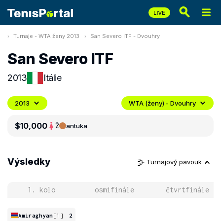
Turnaje - WTA ženy 2013
San Severo ITF - Dvouhry
San Severo ITF
2013
Itálie
2013
WTA (ženy) - Dvouhry
$10,000
Ž
antuka
Výsledky
Turnajový pavouk
1. kolo
osmifinále
čtvrtfinále
Amiraghyan
[1]
2