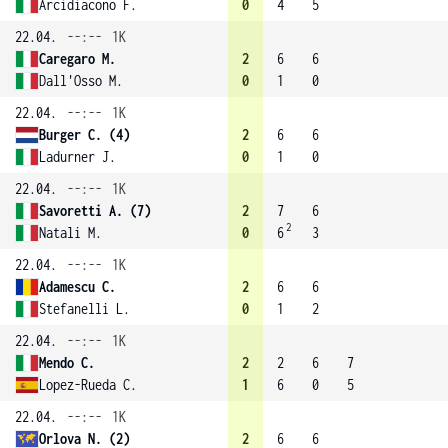
Arcidiacono F.
0
4
5
22.04.
--:--
1K
Caregaro M.
2
6
6
Dall'Osso M.
0
1
0
22.04.
--:--
1K
Burger C. (4)
2
6
6
Ladurner J.
0
1
0
22.04.
--:--
1K
Savoretti A. (7)
2
7
6
2
Natali M.
0
6
3
22.04.
--:--
1K
Adamescu C.
2
6
6
Stefanelli L.
0
1
2
22.04.
--:--
1K
Mendo C.
2
2
6
7
Lopez-Rueda C.
1
6
0
5
22.04.
--:--
1K
Orlova N. (2)
2
6
6