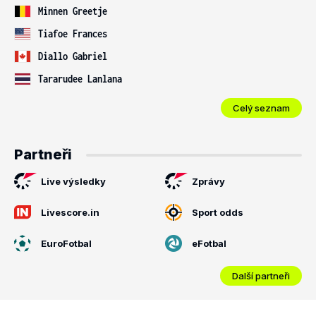
Minnen Greetje
Tiafoe Frances
Diallo Gabriel
Tararudee Lanlana
Celý seznam
Partneři
Live výsledky
Zprávy
Livescore.in
Sport odds
EuroFotbal
eFotbal
Další partneři