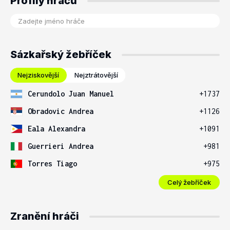
Profily hráčů
Sázkařský žebříček
Nejziskovější
Nejztrátovější
Cerundolo Juan Manuel
+1737
Obradovic Andrea
+1126
Eala Alexandra
+1091
Guerrieri Andrea
+981
Torres Tiago
+975
Celý žebříček
Zranění hráči