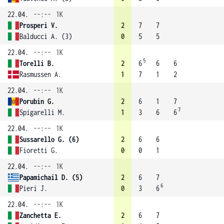
22.04.
--:--
1K
Prosperi V.
2
7
7
Balducci A. (3)
0
5
5
22.04.
--:--
1K
5
Torelli B.
2
6
6
6
Rasmussen A.
1
7
1
2
22.04.
--:--
1K
Porubin G.
2
6
1
7
7
Spigarelli M.
1
3
6
6
22.04.
--:--
1K
Sussarello G. (6)
2
6
6
Fioretti G.
0
0
1
22.04.
--:--
1K
Papamichail D. (5)
2
6
7
6
Pieri J.
0
3
6
22.04.
--:--
1K
Zanchetta E.
2
6
7