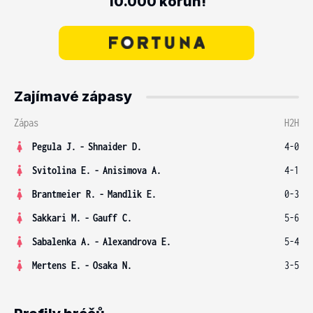
10.000 korun!
Zajímavé zápasy
Zápas
H2H
Pegula J.
-
Shnaider D.
4-0
Svitolina E.
-
Anisimova A.
4-1
Brantmeier R.
-
Mandlik E.
0-3
Sakkari M.
-
Gauff C.
5-6
Sabalenka A.
-
Alexandrova E.
5-4
Mertens E.
-
Osaka N.
3-5