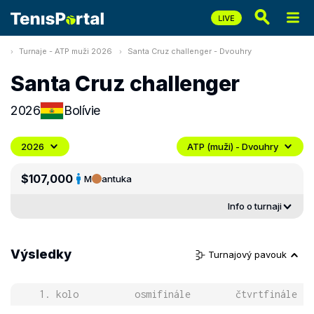
Turnaje - ATP muži 2026
Santa Cruz challenger - Dvouhry
Santa Cruz challenger
2026
Bolívie
2026
ATP (muži) - Dvouhry
$107,000
M
antuka
Info o turnaji
Výsledky
Turnajový pavouk
1. kolo
osmifinále
čtvrtfinále