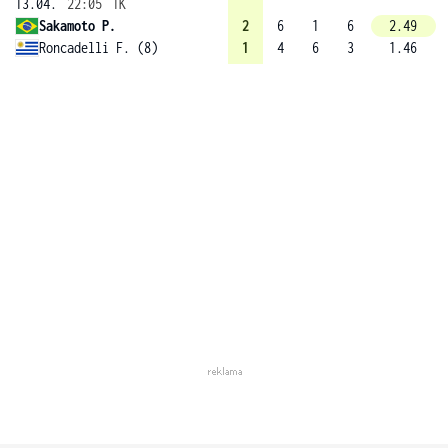
13.04.
22:05
1K
Sakamoto P.
2
6
1
6
2.49
Roncadelli F. (8)
1
4
6
3
1.46