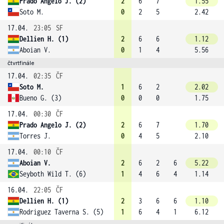
Prado Angelo J. (2)
2
6
7
1.55
Soto M.
0
2
5
2.42
17.04.
23:05
SF
Dellien H. (1)
2
6
6
1.12
Aboian V.
0
1
4
5.56
čtvrtfinále
17.04.
02:35
ČF
Soto M.
1
6
2
2.02
Bueno G. (3)
0
0
0
1.75
17.04.
00:30
ČF
Prado Angelo J. (2)
2
6
7
1.70
Torres J.
0
4
5
2.10
17.04.
00:10
ČF
Aboian V.
2
6
2
6
5.22
Seyboth Wild T. (6)
1
4
6
4
1.14
16.04.
22:05
ČF
Dellien H. (1)
2
3
6
6
1.10
Rodriguez Taverna S. (5)
1
6
4
1
6.12