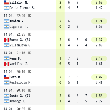
Villalon N.
2
6
7
2.60
De La Fuente S.
0
4
5
1.42
14.04.
22:20
1K
Aboian V.
2
6
6
1.24
Cigarran T.
0
2
0
3.58
14.04.
22:05
1K
Bueno G. (3)
2
6
5
6
1.37
Villanueva G.
1
4
7
4
2.80
14.04.
21:10
1K
Mena F.
1
7
3
2.17
Varillas J.
0
5
1
1.61
14.04.
20:10
1K
Soto M.
2
7
6
1.07
Kestelboim M.
0
5
1
6.41
14.04.
20:10
1K
Justo G. (7)
2
6
3
7
1.55
Ambrogi L.
1
4
6
5
2.27
14.04.
20:05
1K