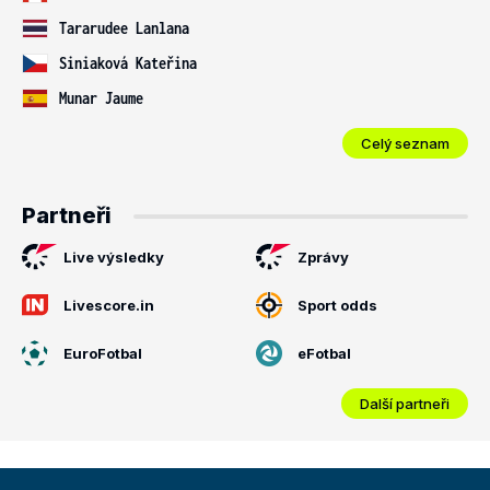
Tararudee Lanlana
Siniaková Kateřina
Munar Jaume
Celý seznam
Partneři
Live výsledky
Zprávy
Livescore.in
Sport odds
EuroFotbal
eFotbal
Další partneři