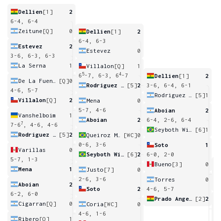
Dellien
[1]
2
6-4, 6-4
Zeitune
[Q]
0
Dellien
[1]
2
6-4, 6-3
Estevez
2
Estevez
0
3-6, 6-3, 6-3
La Serna
1
Villalon
[Q]
1
5
4
6
-7, 6-3, 6
-7
Dellien
[1]
2
De La Fuente
[Q]
0
Rodriguez Taverna
[5]
2
3-6, 6-4, 6-1
4-6, 5-7
Rodriguez Taverna
[5]
1
Villalon
[Q]
2
Mena
0
5-7, 4-6
Aboian
2
Vanshelboim
1
Aboian
2
6-4, 2-6, 6-4
7
7-6
, 4-6, 4-6
Seyboth Wild
[6]
1
Rodriguez Taverna
[5]
2
Queiroz Miguel
[WC]
0
0-6, 3-6
Soto
1
Varillas
0
Seyboth Wild
[6]
2
6-0, 2-0
5-7, 1-3
Bueno
[3]
0
Mena
1
Justo
[7]
0
6
2-6, 3-6
Torres
0
Aboian
2
Soto
2
4-6, 5-7
6-2, 6-0
Prado Angelo
[2]
2
Cigarran
[Q]
0
Coria
[WC]
0
2
4-6, 1-6
Ribero
[Q]
1