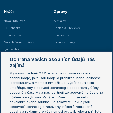
Hráči
Zprávy
Novak Djokovič
Aktuality
Jiří Lehečka
Tenisová Previews
Petra Kvitová
Rozhovory
Markéta Vondroušová
Express zprávy
Iga Swiatek
Marie Bouzková
Ochrana vašich osobních údajů nás
Žebříčky
Kalendář turnajů
zajímá
My a naši partneři
997
ukládáme do vašeho zařízení
Žebříček ATP (muži)
Australian Open
osobní údaje, jako jsou údaje o prohlížení nebo jedinečné
Žebříček WTA (ženy)
French Open
identifikátory, a máme k nim přístup. Výběr Souhlasím
umožňuje, aby sledovací technologie podporovaly účely
Sázkařský žebříček
Wimbledon
uvedené v části My a naši partneři zpracováváme údaje za
US Open
účelem poskytování. Výběrem Zamítnout vše nebo
odvoláním svého souhlasu je zakážete. Pokud jsou
Turnaj mistrů
sledovací technologie zakázány, některé zobrazené
Turnaj mistryň
obsahy a reklamy pro vás nemusí být tolik relevantní. Tuto