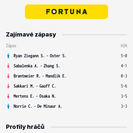
Zajímavé zápasy
Zápas
H2H
Ryan Ziegann S.
-
Oster S.
5-0
Sabalenka A.
-
Zhang S.
4-1
Brantmeier R.
-
Mandlik E.
0-3
Sakkari M.
-
Gauff C.
5-6
Mertens E.
-
Osaka N.
3-5
Norrie C.
-
De Minaur A.
3-3
Profily hráčů