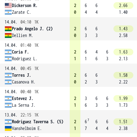
Dickerson R.
2
6
6
2.66
Zarate C.
0
4
4
1.40
14.04.
04:10
1K
Prado Angelo J. (2)
2
6
6
1.43
Dellien M.
0
3
3
2.58
14.04.
01:40
1K
Coria F.
2
6
4
6
1.63
Rodriguez L.
1
1
6
3
2.13
14.04.
00:45
1K
Torres J.
2
6
6
1.58
Casanova H.
0
2
3
2.22
14.04.
00:40
1K
Estevez J.
2
3
6
6
1.99
La Serna J.
1
6
3
3
1.73
13.04.
22:15
1K
7
Rodriguez Taverna S. (5)
2
6
6
6
1.51
Vanshelboim E.
1
7
4
4
2.38