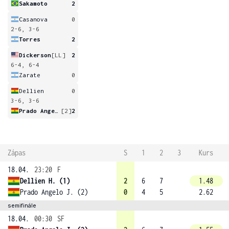
Sakamoto
2
Casanova
0
2-6, 3-6
Torres
2
Dickerson
[LL]
2
6-4, 6-4
Zarate
0
Dellien
0
3-6, 3-6
Prado Angelo
[2]
2
Zápas
S
1
2
3
Kurs
18.04.
23:20
F
Dellien H. (1)
2
6
7
1.48
Prado Angelo J. (2)
0
4
5
2.62
semifinále
18.04.
00:30
SF