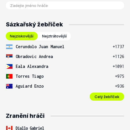
Sázkařský žebříček
Nejziskovější
Nejztrátovější
Cerundolo Juan Manuel
+1737
Obradovic Andrea
+1126
Eala Alexandra
+1091
Torres Tiago
+975
Aguiard Enzo
+936
Celý žebříček
Zranění hráči
Diallo Gabriel