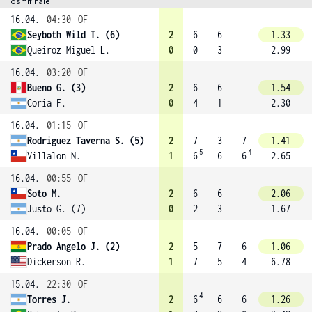
osmifinále
16.04.
04:30
OF
Seyboth Wild T. (6)
2
6
6
1.33
Queiroz Miguel L.
0
0
3
2.99
16.04.
03:20
OF
Bueno G. (3)
2
6
6
1.54
Coria F.
0
4
1
2.30
16.04.
01:15
OF
Rodriguez Taverna S. (5)
2
7
3
7
1.41
5
4
Villalon N.
1
6
6
6
2.65
16.04.
00:55
OF
Soto M.
2
6
6
2.06
Justo G. (7)
0
2
3
1.67
16.04.
00:05
OF
Prado Angelo J. (2)
2
5
7
6
1.06
Dickerson R.
1
7
5
4
6.78
15.04.
22:30
OF
4
Torres J.
2
6
6
6
1.26