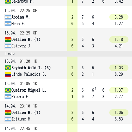
Sakamoto P.
1
7
2
0
3.42
15.04.
22:25
OF
Aboian V.
2
7
6
3.28
Mena F.
0
5
4
1.27
15.04.
22:25
OF
Dellien H. (1)
2
6
6
1.18
Estevez J.
0
4
3
4.21
1. kolo
15.04.
01:20
1K
Seyboth Wild T. (6)
2
6
6
1.03
Linde Palacios S.
0
2
1
8.29
15.04.
01:05
1K
4
Queiroz Miguel L.
2
6
6
6
1.37
Ribero F.
1
0
7
3
2.77
14.04.
23:10
1K
Dellien H. (1)
2
6
6
1.06
Zeitune M.
0
4
4
6.83
14.04.
22:45
1K