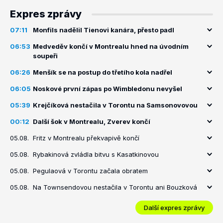
Expres zprávy
07:11
Monfils nadělil Tienovi kanára, přesto padl
06:53
Medveděv končí v Montrealu hned na úvodním
soupeři
06:26
Menšík se na postup do třetího kola nadřel
06:05
Noskové první zápas po Wimbledonu nevyšel
05:39
Krejčíková nestačila v Torontu na Samsonovovou
00:12
Další šok v Montrealu, Zverev končí
05.08.
Fritz v Montrealu překvapivě končí
05.08.
Rybakinová zvládla bitvu s Kasatkinovou
05.08.
Pegulaová v Torontu začala obratem
05.08.
Na Townsendovou nestačila v Torontu ani Bouzková
Další expres zprávy