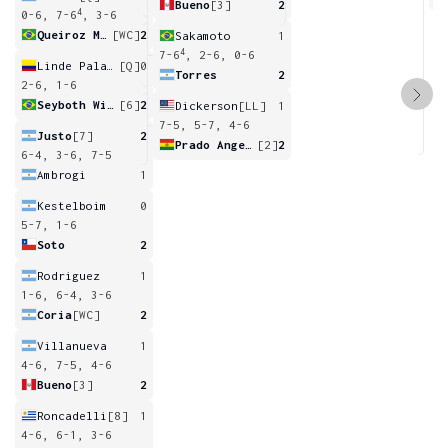
Bueno
[3]
2
4
0-6, 7-6
, 3-6
Queiroz Miguel
[WC]
2
Sakamoto
1
4
7-6
, 2-6, 0-6
Linde Palacios
[Q]
0
Torres
2
2-6, 1-6
Seyboth Wild
[6]
2
Dickerson
[LL]
1
7-5, 5-7, 4-6
Justo
[7]
2
Prado Angelo
[2]
2
6-4, 3-6, 7-5
Ambrogi
1
Kestelboim
0
5-7, 1-6
Soto
2
Rodriguez
1
1-6, 6-4, 3-6
Coria
[WC]
2
Villanueva
1
4-6, 7-5, 4-6
Bueno
[3]
2
Roncadelli
[8]
1
4-6, 6-1, 3-6