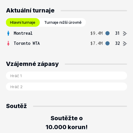
Aktuální turnaje
Hlavní turnaje
Turnaje nižší úrovně
Montreal
$9.4M
31
Toronto WTA
$7.4M
32
Vzájemné zápasy
Soutěž
Soutěžte o
10.000 korun!