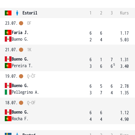
Estoril
1
2
3
Kurs
23.07.
OF
Faria J.
6
6
1.17
Bueno G.
2
4
5.03
21.07.
1K
Bueno G.
6
1
7
1.31
5
Pereira T.
3
6
6
3.40
19.07.
Q-ČF
Bueno G.
6
5
6
2.78
Pellegrino A.
3
7
4
1.35
18.07.
Q-OF
Bueno G.
6
6
1.12
Rocha F.
4
4
4.90