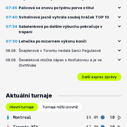
07:45
Palicová se znovu po týdnu porve o titul
07:40
Svitolinová jasně vyhrála souboj hráček TOP 10
07:34
Sabalenková po dalším výbuchu pokračuje v
trápení
07:30
Lehečka po mizerném výkonu končí
08.08.
Šnajderová v Torontu nedala šanci Pegulaové
08.08.
Šwiateková otočila zápas s Kosťukovou a je ve
čtvrtfinále
Další expres zprávy
Aktuální turnaje
Hlavní turnaje
Turnaje nižší úrovně
Montreal
$9.4M
10
Toronto WTA
$7.4M
10