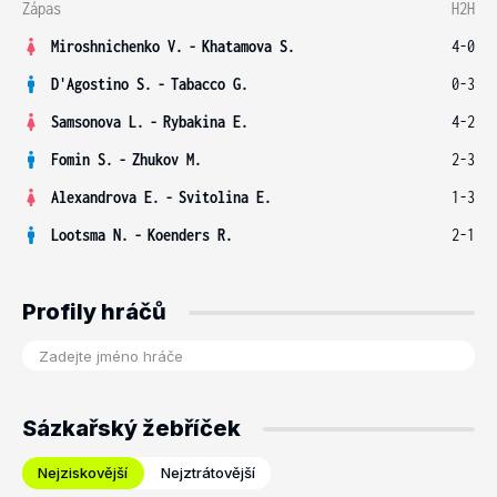
Zápas
H2H
Miroshnichenko V.
-
Khatamova S.
4-0
D'Agostino S.
-
Tabacco G.
0-3
Samsonova L.
-
Rybakina E.
4-2
Fomin S.
-
Zhukov M.
2-3
Alexandrova E.
-
Svitolina E.
1-3
Lootsma N.
-
Koenders R.
2-1
Profily hráčů
Sázkařský žebříček
Nejziskovější
Nejztrátovější