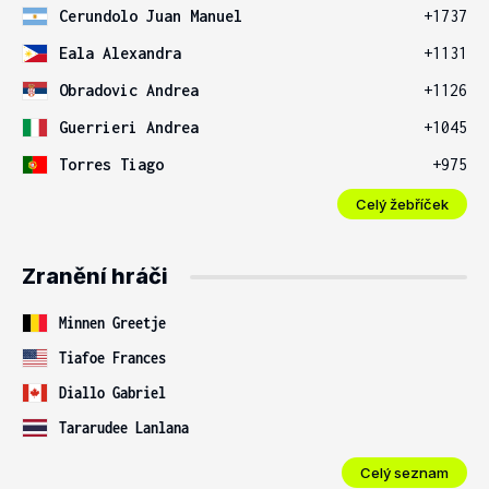
Cerundolo Juan Manuel
+1737
Eala Alexandra
+1131
Obradovic Andrea
+1126
Guerrieri Andrea
+1045
Torres Tiago
+975
Celý žebříček
Zranění hráči
Minnen Greetje
Tiafoe Frances
Diallo Gabriel
Tararudee Lanlana
Celý seznam