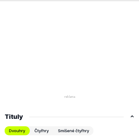
Tituly
Dvouhry
Čtyřhry
Smíšené čtyřhry