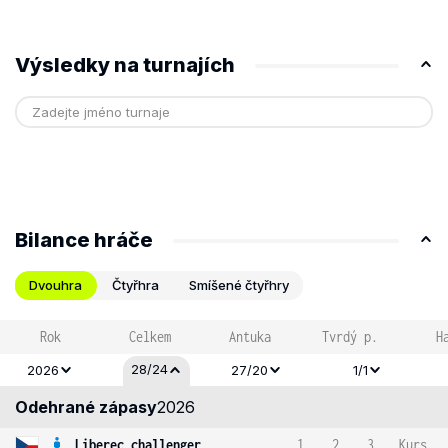
Výsledky na turnajích
Bilance hráče
Dvouhra
Čtyřhra
Smíšené čtyřhry
Rok
Celkem
Antuka
Tvrdý p.
H
28/24
2026
27/20
1/1
Odehrané zápasy
2026
Liberec challenger
1
2
3
Kurs