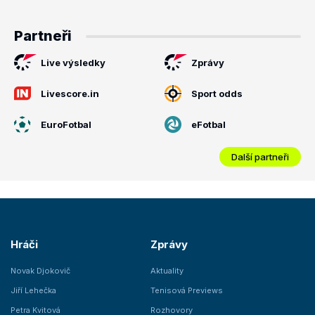
Partneři
Live výsledky
Zprávy
Livescore.in
Sport odds
EuroFotbal
eFotbal
Další partneři
Hráči
Zprávy
Novak Djokovič
Aktuality
Jiří Lehečka
Tenisová Previews
Petra Kvitová
Rozhovory