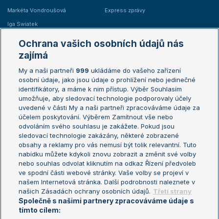
Markéta Vondroušová
Express zprávy
Iga Swiatek
Marie Bouzková
Ochrana vašich osobních údajů nás
Žebříčky
Kalendář turnajů
zajímá
My a naši partneři
999
ukládáme do vašeho zařízení
Žebříček ATP (muži)
Australian Open
osobní údaje, jako jsou údaje o prohlížení nebo jedinečné
Žebříček WTA (ženy)
French Open
identifikátory, a máme k nim přístup. Výběr Souhlasím
umožňuje, aby sledovací technologie podporovaly účely
Sázkařský žebříček
Wimbledon
uvedené v části My a naši partneři zpracováváme údaje za
US Open
účelem poskytování. Výběrem Zamítnout vše nebo
odvoláním svého souhlasu je zakážete. Pokud jsou
Turnaj mistrů
sledovací technologie zakázány, některé zobrazené
Turnaj mistryň
obsahy a reklamy pro vás nemusí být tolik relevantní. Tuto
Aktualní trendy
nabídku můžete kdykoli znovu zobrazit a změnit své volby
nebo souhlas odvolat kliknutím na odkaz Řízení předvoleb
ve spodní části webové stránky. Vaše volby se projeví v
Fotbalové přestupy
našem Internetová stránka. Další podrobnosti naleznete v
Livesport Daily
našich Zásadách ochrany osobních údajů.
Třetí strany
Společně s našimi partnery zpracováváme údaje s
LS Prague Open
tímto cílem: