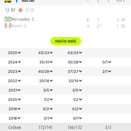
Bastad
1
2
3
Kurs
12.07.
Q-OF
Marcondes I.
6
7
2.24
5
Bueno G.
4
6
1.58
Načíst další
-
2025
45/33
43/33
2024
35/31
35/28
0/1
2023
40/29
37/27
2/1
-
2022
20/14
20/14
-
2021
3/5
3/5
-
2020
1/2
1/2
-
2019
0/2
0/2
-
2018
0/1
0/1
Celkem
172/141
166/132
3/3