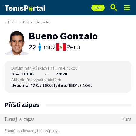
Hráči
Bueno Gonzalo
Bueno Gonzalo
22
muž
Peru
Datum nar.:
Výška:
Váha:
Hraje rukou:
3. 4. 2004
-
-
Pravá
Aktuální/nejvyšší umístění:
dvouhra: 173. / 160.
čtyřhra: 1501. / 406.
Příští zápas
Turnaj a zápas
Kurs
Žádné nadcházející zápasy.