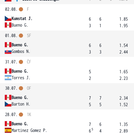
02.08.
F
Kumstat J.
6
6
1.85
Bueno G.
3
1
1.95
01.08.
SF
Bueno G.
6
6
1.54
Gombos N.
3
3
2.44
31.07.
ČF
Bueno G.
5
1.65
Torres J.
2
2.23
30.07.
OF
Bueno G.
7
7
2.34
Barton H.
5
5
1.52
28.07.
1K
Bueno G.
7
6
1.35
5
Martinez Gomez P.
6
4
2.89