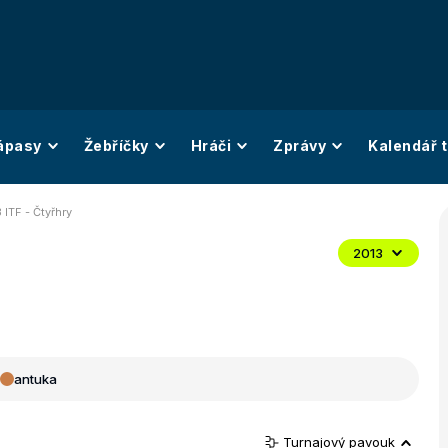
ápasy
Žebříčky
Hráči
Zprávy
Kalendář t
 ITF - Čtyřhry
2013
antuka
Turnajový pavouk