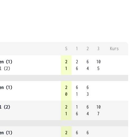
S
1
2
3
Kurs
en (1)
2
2
6
10
l (2)
1
6
4
5
en (1)
2
6
6
0
1
3
l (2)
2
1
6
10
1
6
4
7
en (1)
2
6
6