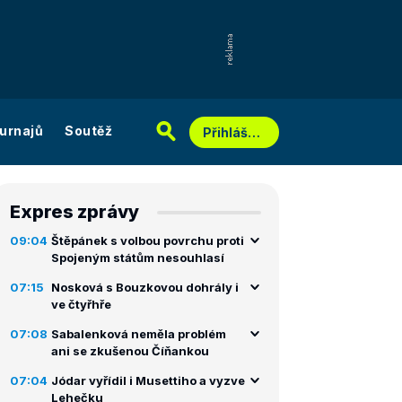
urnajů
Soutěž
Přihlášení
Expres zprávy
09:04
Štěpánek s volbou povrchu proti
Spojeným státům nesouhlasí
07:15
Nosková s Bouzkovou dohrály i
ve čtyřhře
07:08
Sabalenková neměla problém
ani se zkušenou Číňankou
07:04
Jódar vyřídil i Musettiho a vyzve
Lehečku