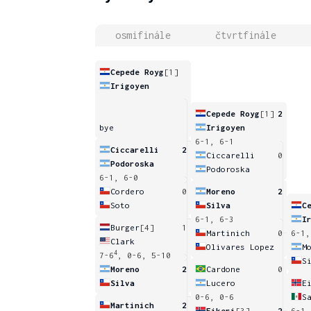
osmifinále
čtvrtfinále
Cepede Royg
[1]
Irigoyen
Cepede Royg
[1]
2
bye
Irigoyen
6-1, 6-1
Ciccarelli
2
Ciccarelli
0
Podoroska
Podoroska
6-1, 6-0
Cordero
0
Moreno
2
Soto
Silva
C
6-1, 6-3
I
Burger
[4]
1
Martinich
0
6-1,
Clark
Olivares Lopez
M
4
7-6
, 0-6, 5-10
S
Moreno
2
Cardone
0
Silva
Lucero
E
0-6, 0-6
S
Martinich
2
Eikeri
[3]
2
6-1,