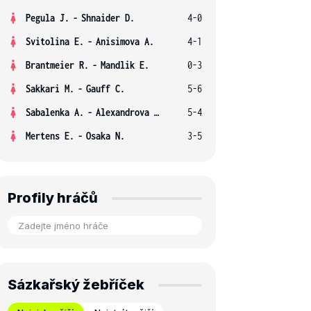
Pegula J.
-
Shnaider D.
4-0
Svitolina E.
-
Anisimova A.
4-1
Brantmeier R.
-
Mandlik E.
0-3
Sakkari M.
-
Gauff C.
5-6
Sabalenka A.
-
Alexandrova E.
5-4
Mertens E.
-
Osaka N.
3-5
Profily hráčů
Sázkařský žebříček