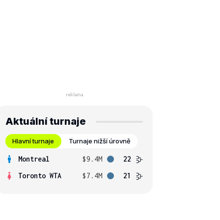
Aktuální turnaje
Hlavní turnaje
Turnaje nižší úrovně
Montreal
$9.4M
22
Toronto WTA
$7.4M
21