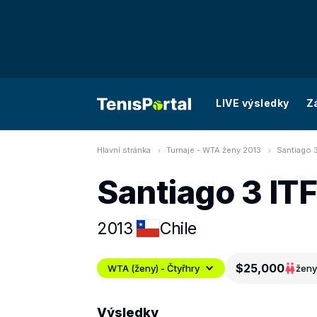
LIVE výsledky
Z
Hlavní stránka
Turnaje - WTA ženy 2013
Santiago 3
Santiago 3 ITF
2013
Chile
$25,000
WTA (ženy) - Čtyřhry
ženy
Výsledky