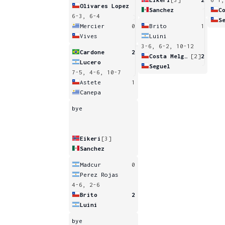
Olivares Lopez
Sanchez
6-3, 6-4
S
Mercier
0
Brito
1
Vives
Luini
3-6, 6-2, 10-12
Cardone
2
Costa Melgar
[2]
2
Lucero
Seguel
7-5, 4-6, 10-7
Astete
1
Canepa
bye
Eikeri
[3]
Sanchez
Madcur
0
Perez Rojas
4-6, 2-6
Brito
2
Luini
bye