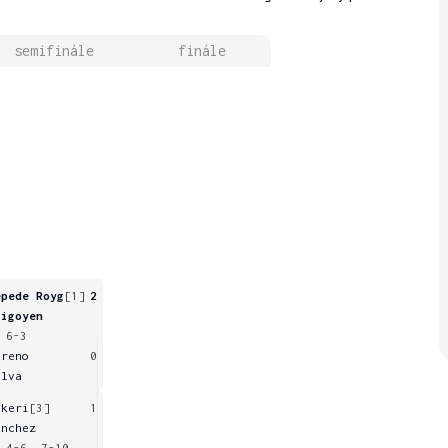
semifinále
finále
epede Royg
[1]
2
rigoyen
 6-3
oreno
0
ilva
ikeri
[3]
1
anchez
 4-6, 7-10