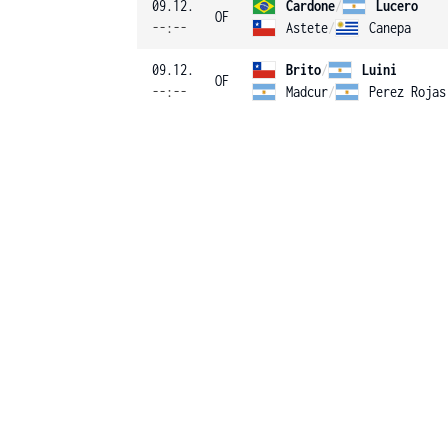
09.12.
Cardone
/
Lucero
OF
--:--
Astete
/
Canepa
09.12.
Brito
/
Luini
OF
--:--
Madcur
/
Perez Rojas