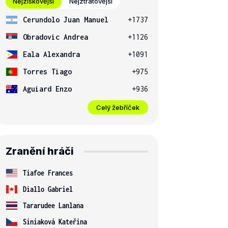
Nejziskovější
Nejztrátovější
Cerundolo Juan Manuel
+1737
Obradovic Andrea
+1126
Eala Alexandra
+1091
Torres Tiago
+975
Aguiard Enzo
+936
Celý žebříček
Zranění hráči
Tiafoe Frances
Diallo Gabriel
Tararudee Lanlana
Siniaková Kateřina