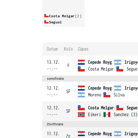
Costa Melgar
[2]
Seguel
Datum
Kolo
Zápas
13.12.
Cepede Royg
/
Irigoy
F
--:--
Costa Melgar
/
Segue
semifinále
12.12.
Cepede Royg
/
Irigoy
SF
--:--
Moreno
/
Silva
12.12.
Costa Melgar
/
Segue
SF
--:--
Eikeri
/
Sanchez (3)
čtvrtfinále
11.12.
Cepede Royg
/
Irigoy
ČF