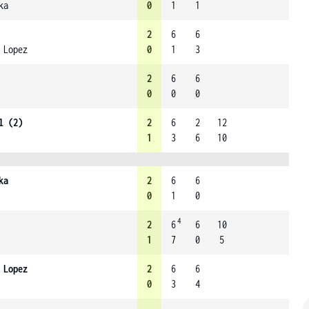
ka
0
1
1
2
6
6
 Lopez
0
1
3
2
6
6
0
0
0
l (2)
2
6
2
12
1
3
6
10
ka
2
6
6
0
1
0
4
2
6
6
10
1
7
0
5
 Lopez
2
6
6
0
3
4