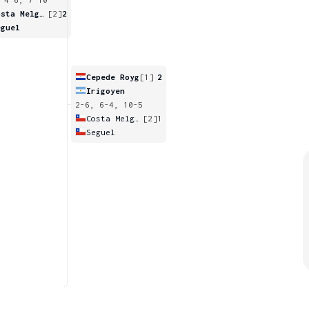
Costa Melgar
[2]
2
eguel
Cepede Royg
[1]
2
Irigoyen
2-6, 6-4, 10-5
Costa Melgar
[2]
1
Seguel