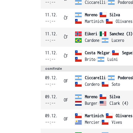
--:--
Ciccarelli
/
Podoros
11.12.
Moreno
/
Silva
ČF
--:--
Martinich
/
Olivares
11.12.
Eikeri
/
Sanchez (3)
ČF
--:--
Cardone
/
Lucero
11.12.
Costa Melgar
/
Segue
ČF
--:--
Brito
/
Luini
osmifinále
09.12.
Ciccarelli
/
Podoros
OF
--:--
Cordero
/
Soto
09.12.
Moreno
/
Silva
OF
--:--
Burger
/
Clark (4)
09.12.
Martinich
/
Olivares
OF
--:--
Mercier
/
Vives