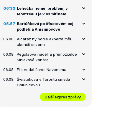
06:33
Lehečka neměl problém, v
Montrealu je v osmifinále
05:57
Bartůňková po třísetovém boji
podlehla Anisimovové
06.08.
Alcaraz by podle experta měl
ukončit sezonu
06.08.
Pegulaová nadělila přemožitelce
Siniakové kanára
06.08.
Fils nedal šanci Navonemu
06.08.
Šwiateková v Torontu smetla
Golubicovou
Další expres zprávy