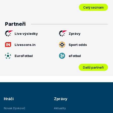
Celý seznam
Partneři
Live výsledky
Zprávy
Livescore.in
Sport odds
EuroFotbal
eFotbal
Další partneři
Hráči
Zprávy
Novak Djokovič
Aktuality