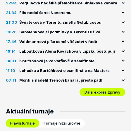
22:45
Pegulaová nadělila přemožitelce Siniakové kanára
21:34
Fils nedal šanci Navonemu
21:00
Šwiateková v Torontu smetla Golubicovou
19:26
Sabalenková si podmínky v Torontu užívá
17:46
Valdmannová píše osmé vítězství v řadě
16:14
Laboutková i Alena Kovačková v Lipsku postupují
14:01
Knutsonová je ve Varšavě v semifinále
11:10
Lehečka a Bartůňková o osmifinále na Masters
07:11
Monfils nadělil Tienovi kanára, přesto padl
Další expres zprávy
Aktuální turnaje
Hlavní turnaje
Turnaje nižší úrovně