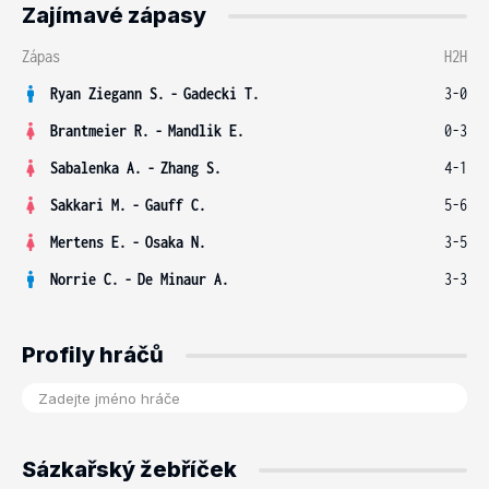
Zajímavé zápasy
Zápas
H2H
Ryan Ziegann S.
-
Gadecki T.
3-0
Brantmeier R.
-
Mandlik E.
0-3
Sabalenka A.
-
Zhang S.
4-1
Sakkari M.
-
Gauff C.
5-6
Mertens E.
-
Osaka N.
3-5
Norrie C.
-
De Minaur A.
3-3
Profily hráčů
Sázkařský žebříček