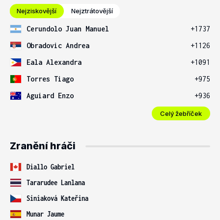
Nejziskovější
Nejztrátovější
Cerundolo Juan Manuel
+1737
Obradovic Andrea
+1126
Eala Alexandra
+1091
Torres Tiago
+975
Aguiard Enzo
+936
Celý žebříček
Zranění hráči
Diallo Gabriel
Tararudee Lanlana
Siniaková Kateřina
Munar Jaume