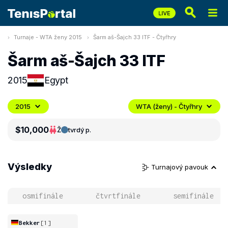
Turnaje - WTA ženy 2015
Šarm aš-Šajch 33 ITF - Čtyřhry
Šarm aš-Šajch 33 ITF
2015
Egypt
2015
WTA (ženy) - Čtyřhry
$10,000
Ž
tvrdý p.
Výsledky
Turnajový pavouk
osmifinále
čtvrtfinále
semifinále
Bekker
[1]