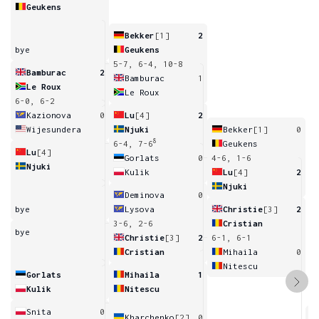
Geukens
Bekker
[1]
2
bye
Geukens
5-7, 6-4, 10-8
Bamburac
2
Bamburac
1
Le Roux
Le Roux
6-0, 6-2
Kazionova
0
Lu
[4]
2
Wijesundera
Njuki
Bekker
[1]
0
8
6-4, 7-6
Geukens
Lu
[4]
Gorlats
0
4-6, 1-6
Njuki
Kulik
Lu
[4]
2
Njuki
Deminova
0
bye
Lysova
Christie
[3]
2
3-6, 2-6
Cristian
bye
Christie
[3]
2
6-1, 6-1
Cristian
Mihaila
0
Nitescu
Gorlats
Mihaila
1
Kulik
Nitescu
Snita
0
Kharchenko
[2]
0