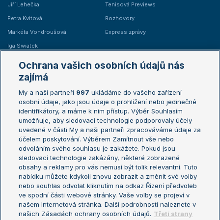
Jiří Lehečka
Tenisová Previews
Petra Kvitová
Rozhovory
Markéta Vondroušová
Express zprávy
Iga Swiatek
Marie Bouzková
Ochrana vašich osobních údajů nás
Žebříčky
Kalendář turnajů
zajímá
My a naši partneři
997
ukládáme do vašeho zařízení
Žebříček ATP (muži)
Australian Open
osobní údaje, jako jsou údaje o prohlížení nebo jedinečné
Žebříček WTA (ženy)
French Open
identifikátory, a máme k nim přístup. Výběr Souhlasím
umožňuje, aby sledovací technologie podporovaly účely
Sázkařský žebříček
Wimbledon
uvedené v části My a naši partneři zpracováváme údaje za
US Open
účelem poskytování. Výběrem Zamítnout vše nebo
odvoláním svého souhlasu je zakážete. Pokud jsou
Turnaj mistrů
sledovací technologie zakázány, některé zobrazené
Turnaj mistryň
obsahy a reklamy pro vás nemusí být tolik relevantní. Tuto
Aktualní trendy
nabídku můžete kdykoli znovu zobrazit a změnit své volby
nebo souhlas odvolat kliknutím na odkaz Řízení předvoleb
ve spodní části webové stránky. Vaše volby se projeví v
Fotbalové přestupy
našem Internetová stránka. Další podrobnosti naleznete v
Livesport Daily
našich Zásadách ochrany osobních údajů.
Třetí strany