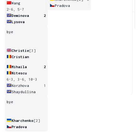
Wang
Pradova
2-6, 5-7
4
Deminova
2
Lysova
bye
Christie
[3]
Cristian
Mihaila
2
Nitescu
6-3, 3-6, 10-3
Korzhova
1
Shaydullina
bye
Kharchenko
[2]
Pradova