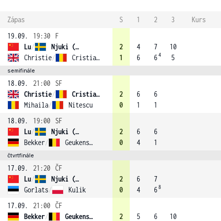
Zápas
S
1
2
3
Kurs
19.09.
19:30
F
Lu
/
Njuki (4)
2
4
7
10
4
Christie
/
Cristian (3)
1
6
6
5
semifinále
18.09.
21:00
SF
Christie
/
Cristian (3)
2
6
6
Mihaila
/
Nitescu
0
1
1
18.09.
19:00
SF
Lu
/
Njuki (4)
2
6
6
Bekker
/
Geukens (1)
0
4
1
čtvrtfinále
17.09.
21:20
ČF
Lu
/
Njuki (4)
2
6
7
8
Gorlats
/
Kulik
0
4
6
17.09.
21:00
ČF
Bekker
/
Geukens (1)
2
5
6
10