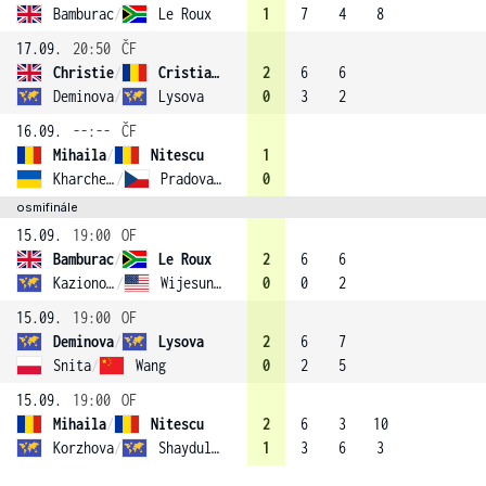
Bamburac
/
Le Roux
1
7
4
8
17.09.
20:50
ČF
Christie
/
Cristian (3)
2
6
6
Deminova
/
Lysova
0
3
2
16.09.
--:--
ČF
Mihaila
/
Nitescu
1
Kharchenko
/
Pradova (2)
0
osmifinále
15.09.
19:00
OF
Bamburac
/
Le Roux
2
6
6
Kazionova
/
Wijesundera
0
0
2
15.09.
19:00
OF
Deminova
/
Lysova
2
6
7
Snita
/
Wang
0
2
5
15.09.
19:00
OF
Mihaila
/
Nitescu
2
6
3
10
Korzhova
/
Shaydullina
1
3
6
3