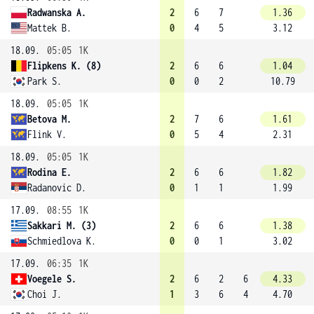
Radwanska A.
2
6
7
1.36
Mattek B.
0
4
5
3.12
18.09.
05:05
1K
Flipkens K. (8)
2
6
6
1.04
Park S.
0
0
2
10.79
18.09.
05:05
1K
Betova M.
2
7
6
1.61
Flink V.
0
5
4
2.31
18.09.
05:05
1K
Rodina E.
2
6
6
1.82
Radanovic D.
0
1
1
1.99
17.09.
08:55
1K
Sakkari M. (3)
2
6
6
1.38
Schmiedlova K.
0
0
1
3.02
17.09.
06:35
1K
Voegele S.
2
6
2
6
4.33
Choi J.
1
3
6
4
4.70