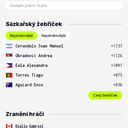
Sázkařský žebříček
Nejziskovější
Nejztrátovější
Cerundolo Juan Manuel
+1737
Obradovic Andrea
+1126
Eala Alexandra
+1091
Torres Tiago
+975
Aguiard Enzo
+936
Celý žebříček
Zranění hráči
Diallo Gabriel