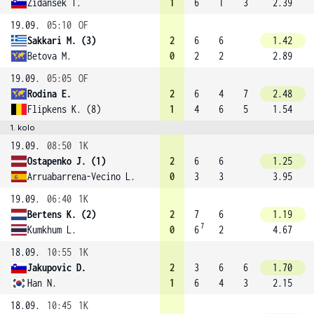
Zidansek T.
1
6
1
3
2.39
19.09.
05:10
OF
Sakkari M. (3)
2
6
6
1.42
Betova M.
0
2
2
2.89
19.09.
05:05
OF
Rodina E.
2
6
4
7
2.48
Flipkens K. (8)
1
4
6
5
1.54
1. kolo
19.09.
08:50
1K
Ostapenko J. (1)
2
6
6
1.25
Arruabarrena-Vecino L.
0
3
3
3.95
19.09.
06:40
1K
Bertens K. (2)
2
7
6
1.19
7
Kumkhum L.
0
6
2
4.67
18.09.
10:55
1K
Jakupovic D.
2
3
6
6
1.70
Han N.
1
6
4
3
2.15
18.09.
10:45
1K