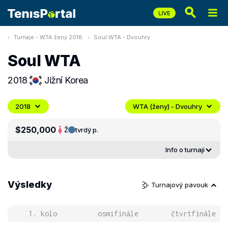
Turnaje - WTA ženy 2018
Soul WTA - Dvouhry
Soul WTA
2018
Jižní Korea
2018
WTA (ženy) - Dvouhry
$250,000
Ž
tvrdý p.
Info o turnaji
Výsledky
Turnajový pavouk
1. kolo
osmifinále
čtvrtfinále