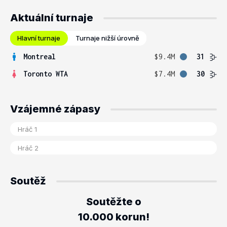
Aktuální turnaje
Hlavní turnaje
Turnaje nižší úrovně
Montreal
$9.4M
31
Toronto WTA
$7.4M
30
Vzájemné zápasy
Soutěž
Soutěžte o
10.000 korun!