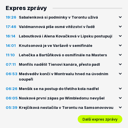
Expres zprávy
19:26
Sabalenková si podmínky v Torontu užívá
17:46
Valdmannová píše osmé vítězství v řadě
16:14
Laboutková i Alena Kovačková v Lipsku postupují
14:01
Knutsonová je ve Varšavě v semifinále
11:10
Lehečka a Bartůňková o osmifinále na Masters
07:11
Monfils nadělil Tienovi kanára, přesto padl
06:53
Medveděv končí v Montrealu hned na úvodním
soupeři
06:26
Menšík se na postup do třetího kola nadřel
06:05
Noskové první zápas po Wimbledonu nevyšel
05:39
Krejčíková nestačila v Torontu na Samsonovovou
Další expres zprávy