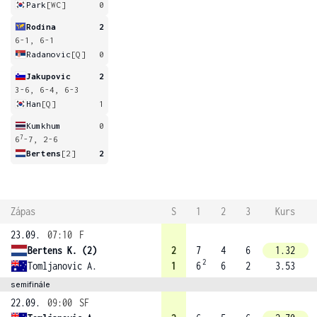
Park
[WC]
0
Rodina
2
6-1, 6-1
Radanovic
[Q]
0
Jakupovic
2
3-6, 6-4, 6-3
Han
[Q]
1
Kumkhum
0
7
6
-7, 2-6
Bertens
[2]
2
Zápas
S
1
2
3
Kurs
23.09.
07:10
F
Bertens K. (2)
2
7
4
6
1.32
2
Tomljanovic A.
1
6
6
2
3.53
semifinále
22.09.
09:00
SF