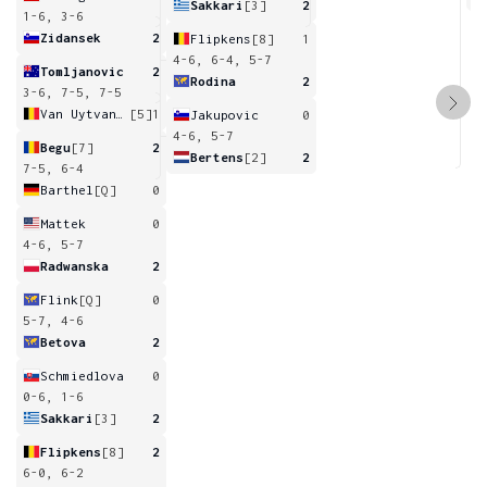
Sakkari
[3]
2
1-6, 3-6
Zidansek
2
Flipkens
[8]
1
4-6, 6-4, 5-7
Tomljanovic
2
Rodina
2
3-6, 7-5, 7-5
Van Uytvanck
[5]
1
Jakupovic
0
4-6, 5-7
Begu
[7]
2
Bertens
[2]
2
7-5, 6-4
Barthel
[Q]
0
Mattek
0
4-6, 5-7
Radwanska
2
Flink
[Q]
0
5-7, 4-6
Betova
2
Schmiedlova
0
0-6, 1-6
Sakkari
[3]
2
Flipkens
[8]
2
6-0, 6-2