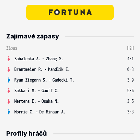
Zajímavé zápasy
Zápas
H2H
Sabalenka A.
-
Zhang S.
4-1
Brantmeier R.
-
Mandlik E.
0-3
Ryan Ziegann S.
-
Gadecki T.
3-0
Sakkari M.
-
Gauff C.
5-6
Mertens E.
-
Osaka N.
3-5
Norrie C.
-
De Minaur A.
3-3
Profily hráčů