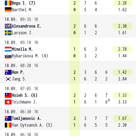
Begu I. (7)
2
7
6
2.28
Barthel M.
0
5
4
1.62
18.09.
09:35
1K
Alexandrova E.
2
6
6
2.30
Larsson J.
0
1
2
1.61
18.09.
09:10
1K
Minella M.
1
6
3
2.78
Rybarikova M. (4)
0
3
2
1.44
18.09.
08:20
1K
Hon P.
2
3
6
6
1.42
Jang S.
1
6
2
2
2.84
18.09.
07:05
1K
Hsieh S. (6)
2
2
6
7
1.33
0
Teichmann J.
1
6
1
6
3.33
18.09.
06:30
1K
Tomljanovic A.
2
3
7
7
1.67
Van Uytvanck A. (5)
1
6
5
5
2.20
18.09.
06:30
1K