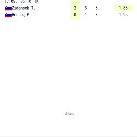
17.09.
05:10
1K
Zidansek T.
2
6
6
1.85
Hercog P.
0
1
3
1.95