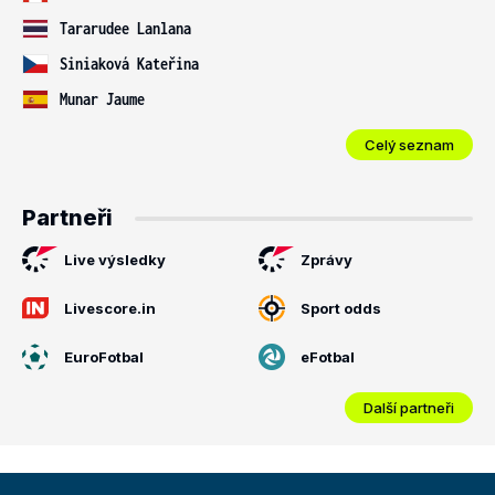
Tararudee Lanlana
Siniaková Kateřina
Munar Jaume
Celý seznam
Partneři
Live výsledky
Zprávy
Livescore.in
Sport odds
EuroFotbal
eFotbal
Další partneři