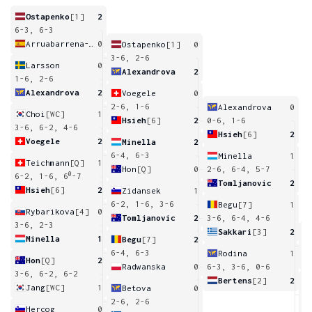
Ostapenko
[1]
2
6-3, 6-3
Arruabarrena-Vecino
0
Ostapenko
[1]
0
3-6, 2-6
Larsson
0
Alexandrova
2
1-6, 2-6
Alexandrova
2
Voegele
0
2-6, 1-6
Alexandrova
0
Choi
[WC]
1
Hsieh
[6]
2
0-6, 1-6
3-6, 6-2, 4-6
Hsieh
[6]
2
Voegele
2
Minella
2
6-4, 6-3
Minella
1
Teichmann
[Q]
1
Hon
[Q]
0
2-6, 6-4, 5-7
0
6-2, 1-6, 6
-7
Tomljanovic
2
Hsieh
[6]
2
Zidansek
1
6-2, 1-6, 3-6
Begu
[7]
1
Rybarikova
[4]
0
Tomljanovic
2
3-6, 6-4, 4-6
3-6, 2-3
Sakkari
[3]
2
Minella
1
Begu
[7]
2
4
6-4, 6-3
Rodina
1
Hon
[Q]
2
Radwanska
0
6-3, 3-6, 0-6
3-6, 6-2, 6-2
Bertens
[2]
2
Jang
[WC]
1
Betova
0
4
2-6, 2-6
Hercog
0