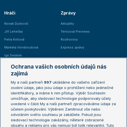
Hráči
Zprávy
Novak Djokovič
Aktuality
Jiří Lehečka
Tenisová Previews
Petra Kvitová
Rozhovory
Markéta Vondroušová
Express zprávy
Iga Swiatek
Marie Bouzková
Ochrana vašich osobních údajů nás
Žebříčky
Kalendář turnajů
zajímá
My a naši partneři
997
ukládáme do vašeho zařízení
Žebříček ATP (muži)
Australian Open
osobní údaje, jako jsou údaje o prohlížení nebo jedinečné
Žebříček WTA (ženy)
French Open
identifikátory, a máme k nim přístup. Výběr Souhlasím
umožňuje, aby sledovací technologie podporovaly účely
Sázkařský žebříček
Wimbledon
uvedené v části My a naši partneři zpracováváme údaje za
US Open
účelem poskytování. Výběrem Zamítnout vše nebo
odvoláním svého souhlasu je zakážete. Pokud jsou
Turnaj mistrů
sledovací technologie zakázány, některé zobrazené
Turnaj mistryň
obsahy a reklamy pro vás nemusí být tolik relevantní. Tuto