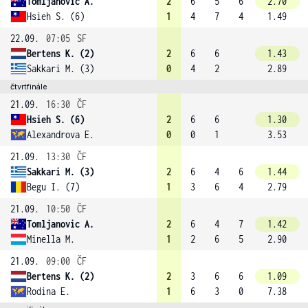
Tomljanovic A.
2
6
5
6
2.70
Hsieh S. (6)
1
4
7
4
1.49
22.09.
07:05
SF
Bertens K. (2)
2
6
6
1.43
Sakkari M. (3)
0
4
2
2.89
čtvrtfinále
21.09.
16:30
ČF
Hsieh S. (6)
2
6
6
1.30
Alexandrova E.
0
0
1
3.53
21.09.
13:30
ČF
Sakkari M. (3)
2
6
4
6
1.44
Begu I. (7)
1
3
6
4
2.79
21.09.
10:50
ČF
Tomljanovic A.
2
6
4
7
1.42
Minella M.
1
2
6
5
2.90
21.09.
09:00
ČF
Bertens K. (2)
2
3
6
6
1.09
Rodina E.
1
6
3
0
7.38