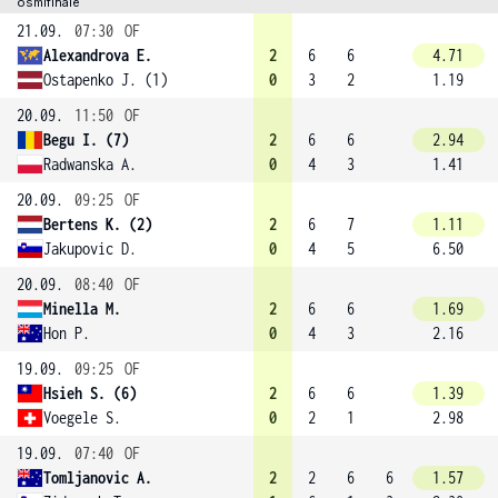
osmifinále
21.09.
07:30
OF
Alexandrova E.
2
6
6
4.71
Ostapenko J. (1)
0
3
2
1.19
20.09.
11:50
OF
Begu I. (7)
2
6
6
2.94
Radwanska A.
0
4
3
1.41
20.09.
09:25
OF
Bertens K. (2)
2
6
7
1.11
Jakupovic D.
0
4
5
6.50
20.09.
08:40
OF
Minella M.
2
6
6
1.69
Hon P.
0
4
3
2.16
19.09.
09:25
OF
Hsieh S. (6)
2
6
6
1.39
Voegele S.
0
2
1
2.98
19.09.
07:40
OF
Tomljanovic A.
2
2
6
6
1.57