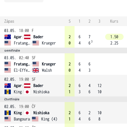
Zápas
S
1
2
3
Kurs
03.05.
18:00
F
Agar
/
Bader
2
6
7
1.50
3
Fratangelo
/
Krueger
0
4
6
2.25
semifinále
03.05.
02:40
SF
Fratangelo
/
Krueger
2
6
6
El-Effendi
/
Walsh
0
4
3
02.05.
19:00
SF
Agar
/
Bader
2
6
4
12
King
/
Nishioka
1
3
6
10
čtvrtfinále
02.05.
19:00
ČF
King
/
Nishioka
2
6
2
10
Bangoura
/
King (4)
1
4
6
8