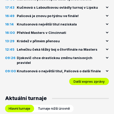
17:43
Kučmová s Laboutkovou ovládly turnaj v Lipsku
16:49
Palicová je znovu po týdnu ve finále!
16:14
Knutsonová největší titul nezískala
16:00
Přehled Masters v Cincinnati
13:29
Krádež v přímém přenosu
12:45
Lehečku čeká těžký boj o čtvrtfinále na Masters
09:26
Djokovič chce drastickou změnu tenisových
pravidel
09:00
Knutsonová o největší titul, Palicová o další finále
Další expres zprávy
Aktuální turnaje
Hlavní turnaje
Turnaje nižší úrovně