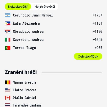
Nejziskovější
Nejztrátovější
Cerundolo Juan Manuel
+1737
Eala Alexandra
+1131
Obradovic Andrea
+1126
Guerrieri Andrea
+1045
Torres Tiago
+975
Celý žebříček
Zranění hráči
Minnen Greetje
Tiafoe Frances
Diallo Gabriel
Tararudee Lanlana