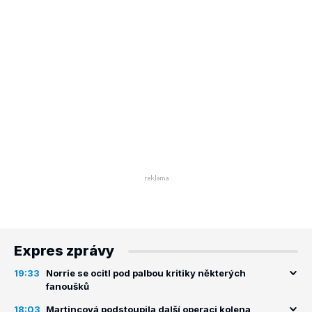
Expres zprávy
19:33
Norrie se ocitl pod palbou kritiky některých
fanoušků
18:03
Martincová podstoupila další operaci kolena