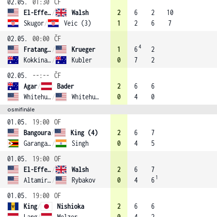
02.05.
01:30
ČF
El-Effendi
/
Walsh
2
6
2
10
Skugor
/
Veic (3)
1
2
6
7
02.05.
00:00
ČF
4
Fratangelo
/
Krueger
1
6
2
Kokkinakis
/
Kubler
0
7
2
02.05.
--:--
ČF
Agar
/
Bader
2
6
6
Whitehurst
/
Whitehurst (1)
0
4
0
osmifinále
01.05.
19:00
OF
Bangoura
/
King (4)
2
6
7
Garanganga
/
Singh
0
4
5
01.05.
19:00
OF
El-Effendi
/
Walsh
2
6
7
1
Altamirano
/
Rybakov
0
4
6
01.05.
19:00
OF
King
/
Nishioka
2
6
6
Lang
/
Melzer
0
4
2