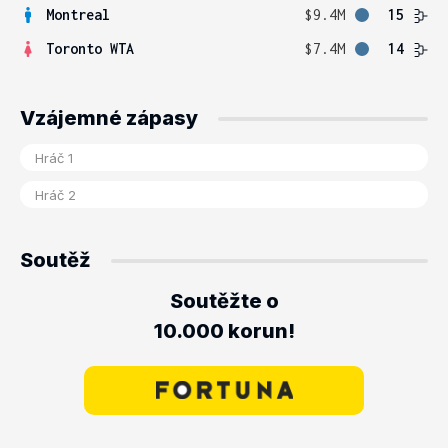
Montreal
$9.4M
15
Toronto WTA
$7.4M
14
Vzájemné zápasy
Soutěž
Soutěžte o
10.000 korun!