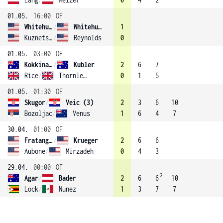
01.05.
16:00
OF
Whitehurst
/
Whitehurst (1)
1
Kuznetsov
/
Reynolds
0
01.05.
03:00
OF
Kokkinakis
/
Kubler
2
6
7
Rice
/
Thornley (2)
0
1
5
01.05.
01:30
OF
Skugor
/
Veic (3)
2
3
6
10
Bozoljac
/
Venus
1
6
4
7
30.04.
01:00
OF
Fratangelo
/
Krueger
2
6
6
Aubone
/
Mirzadeh
0
4
3
29.04.
00:00
OF
2
Agar
/
Bader
2
6
6
10
Lock
/
Nunez
1
3
7
7