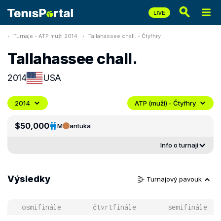
Turnaje - ATP muži 2014
Tallahassee chall. - Čtyřhry
Tallahassee chall.
2014
USA
2014
ATP (muži) - Čtyřhry
$50,000
M
antuka
Info o turnaji
Výsledky
Turnajový pavouk
osmifinále
čtvrtfinále
semifinále