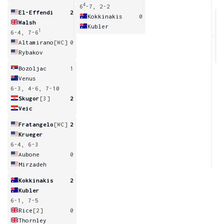
4
6
-7, 2-2
El-Effendi
2
Kokkinakis
0
Walsh
Kubler
1
6-4, 7-6
6
Altamirano
[WC]
0
Rybakov
Bozoljac
1
Venus
6-3, 4-6, 7-10
Skugor
[3]
2
Veic
Fratangelo
[WC]
2
Krueger
6-4, 6-3
Aubone
0
Mirzadeh
Kokkinakis
2
Kubler
6-1, 7-5
Rice
[2]
0
Thornley