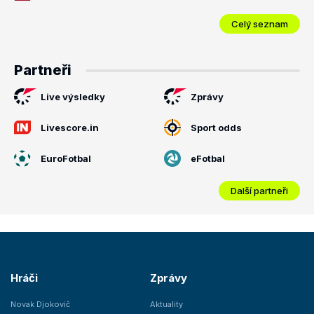
Celý seznam
Partneři
Live výsledky
Zprávy
Livescore.in
Sport odds
EuroFotbal
eFotbal
Další partneři
Hráči
Zprávy
Novak Djokovič
Aktuality