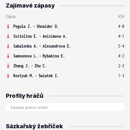
Zajímavé zápasy
Zápas
H2H
Pegula J.
-
Shnaider D.
4-0
Svitolina E.
-
Anisimova A.
4-1
Sabalenka A.
-
Alexandrova E.
5-4
Samsonova L.
-
Rybakina E.
4-2
Zhang J.
-
Zhu C.
2-2
Kostyuk M.
-
Swiatek I.
1-3
Profily hráčů
Sázkařský žebříček