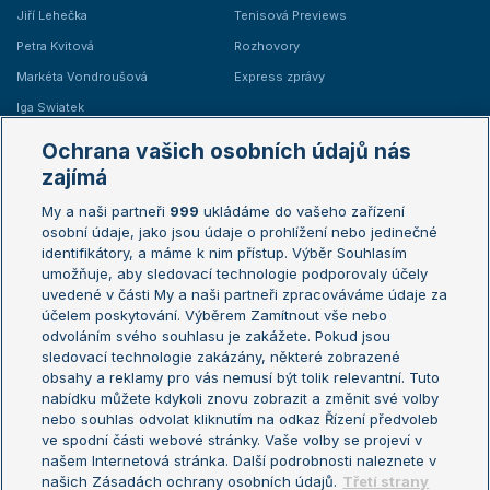
Jiří Lehečka
Tenisová Previews
Petra Kvitová
Rozhovory
Markéta Vondroušová
Express zprávy
Iga Swiatek
Marie Bouzková
Ochrana vašich osobních údajů nás
Žebříčky
Kalendář turnajů
zajímá
My a naši partneři
999
ukládáme do vašeho zařízení
Žebříček ATP (muži)
Australian Open
osobní údaje, jako jsou údaje o prohlížení nebo jedinečné
Žebříček WTA (ženy)
French Open
identifikátory, a máme k nim přístup. Výběr Souhlasím
umožňuje, aby sledovací technologie podporovaly účely
Sázkařský žebříček
Wimbledon
uvedené v části My a naši partneři zpracováváme údaje za
US Open
účelem poskytování. Výběrem Zamítnout vše nebo
odvoláním svého souhlasu je zakážete. Pokud jsou
Turnaj mistrů
sledovací technologie zakázány, některé zobrazené
Turnaj mistryň
obsahy a reklamy pro vás nemusí být tolik relevantní. Tuto
Aktualní trendy
nabídku můžete kdykoli znovu zobrazit a změnit své volby
nebo souhlas odvolat kliknutím na odkaz Řízení předvoleb
ve spodní části webové stránky. Vaše volby se projeví v
Fotbalové přestupy
našem Internetová stránka. Další podrobnosti naleznete v
Livesport Daily
našich Zásadách ochrany osobních údajů.
Třetí strany