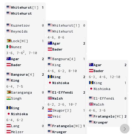
Whitehurst
[1]
1
Whitehurst
Kuznetsov
0
Whitehurst
[1]
0
Reynolds
Whitehurst
4-6, 0-6
Lock
[WC]
1
Agar
2
Nunez
Bader
2
3-6, 7-6
, 7-10
Agar
2
Bangoura
[4]
1
Bader
King
Agar
2
4-6, 6-2, 8-10
Bader
Bangoura
[4]
2
King
2
6-3, 4-6, 12-10
King
Nishioka
King
1
6-4, 7-5
Nishioka
Garanganga
0
El-Effendi
2
Singh
Walsh
El-Effendi
0
6-2, 2-6, 10-7
Walsh
King
2
Skugor
[3]
1
4-6, 3-6
Nishioka
Veic
Fratangelo
[WC]
2
6-4, 6-2
Krueger
Lang
0
Fratangelo
[WC]
1
Melzer
Krueger