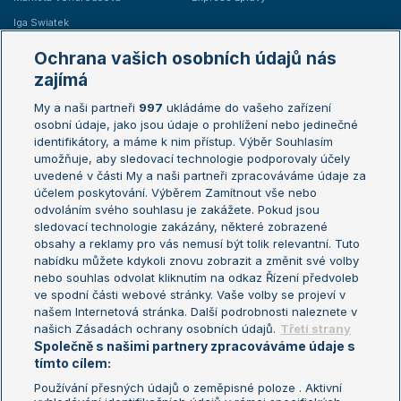
Iga Swiatek
Marie Bouzková
Ochrana vašich osobních údajů nás
Žebříčky
Kalendář turnajů
zajímá
My a naši partneři
997
ukládáme do vašeho zařízení
Žebříček ATP (muži)
Australian Open
osobní údaje, jako jsou údaje o prohlížení nebo jedinečné
Žebříček WTA (ženy)
French Open
identifikátory, a máme k nim přístup. Výběr Souhlasím
umožňuje, aby sledovací technologie podporovaly účely
Sázkařský žebříček
Wimbledon
uvedené v části My a naši partneři zpracováváme údaje za
US Open
účelem poskytování. Výběrem Zamítnout vše nebo
odvoláním svého souhlasu je zakážete. Pokud jsou
Turnaj mistrů
sledovací technologie zakázány, některé zobrazené
Turnaj mistryň
obsahy a reklamy pro vás nemusí být tolik relevantní. Tuto
Aktualní trendy
nabídku můžete kdykoli znovu zobrazit a změnit své volby
nebo souhlas odvolat kliknutím na odkaz Řízení předvoleb
ve spodní části webové stránky. Vaše volby se projeví v
Fotbalové přestupy
našem Internetová stránka. Další podrobnosti naleznete v
Livesport Daily
našich Zásadách ochrany osobních údajů.
Třetí strany
Společně s našimi partnery zpracováváme údaje s
LS Prague Open
tímto cílem:
Používání přesných údajů o zeměpisné poloze . Aktivní