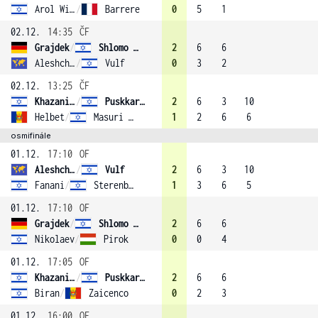
Arol Wiegand
/
Barrere
0
5
1
02.12.
14:35
ČF
Grajdek
/
Shlomo (2)
2
6
6
Aleshcheva
/
Vulf
0
3
2
02.12.
13:25
ČF
Khazaniuk
/
Puskkarevsky
2
6
3
10
Helbet
/
Masuri (4)
1
2
6
6
osmifinále
01.12.
17:10
OF
Aleshcheva
/
Vulf
2
6
3
10
Fanani
/
Sterenbach
1
3
6
5
01.12.
17:10
OF
Grajdek
/
Shlomo (2)
2
6
6
Nikolaev
/
Pirok
0
0
4
01.12.
17:05
OF
Khazaniuk
/
Puskkarevsky
2
6
6
Biran
/
Zaicenco
0
2
3
01.12.
16:00
OF