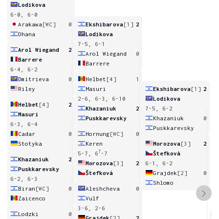
Lodikova
6-0, 6-0
Arakawa
[WC]
0
Ekshibarova
[1]
2
Ohana
Lodikova
7-5, 6-1
Arol Wiegand
2
Arol Wiegand
0
Barrere
Barrere
6-4, 6-2
Dmitrieva
0
Helbet
[4]
1
Riley
Masuri
Ekshibarova
[1]
2
2-6, 6-3, 6-10
Lodikova
Helbet
[4]
2
Khazaniuk
2
7-5, 6-2
Masuri
Puskkarevsky
Khazaniuk
0
6-3, 6-4
Puskkarevsky
Cadar
0
Hornung
[WC]
0
Stotyka
Keren
Morozova
[3]
2
7
5-7, 6
-7
Štefková
Khazaniuk
2
Morozova
[3]
2
6-1, 6-2
Puskkarevsky
Štefková
Grajdek
[2]
0
6-2, 6-3
Shlomo
Biran
[WC]
0
Aleshcheva
0
Zaicenco
Vulf
3-6, 2-6
Lodzki
0
Grajdek
[2]
2