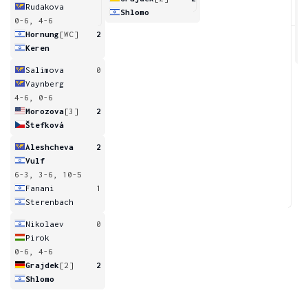
Rudakova
Shlomo
0-6, 4-6
2
Hornung
[WC]
2
Keren
Salimova
0
Vaynberg
4-6, 0-6
Morozova
[3]
2
Štefková
Aleshcheva
2
Vulf
6-3, 3-6, 10-5
Fanani
1
Sterenbach
Nikolaev
0
Pirok
0-6, 4-6
Grajdek
[2]
2
Shlomo