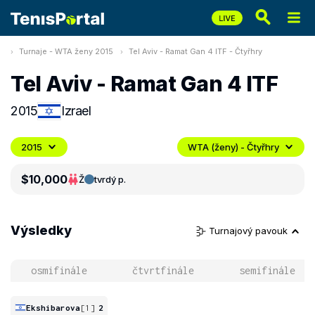
Turnaje - WTA ženy 2015
Tel Aviv - Ramat Gan 4 ITF - Čtyřhry
Tel Aviv - Ramat Gan 4 ITF
2015
Izrael
2015
WTA (ženy) - Čtyřhry
$10,000
Ž
tvrdý p.
Výsledky
Turnajový pavouk
osmifinále
čtvrtfinále
semifinále
Ekshibarova
[1]
2