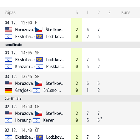
Zápas
S
1
2
3
Kurs
04.12.
12:00
F
Morozova
/
Štefková (3)
2
6
7
Ekshibarova
/
Lodikova (1)
0
2
5
semifinále
03.12.
14:05
SF
Ekshibarova
/
Lodikova (1)
2
7
6
Khazaniuk
/
Puskkarevsky
0
5
2
03.12.
13:45
SF
Morozova
/
Štefková (3)
2
6
6
Grajdek
/
Shlomo (2)
0
1
2
čtvrtfinále
02.12.
14:50
ČF
Morozova
/
Štefková (3)
2
7
7
7
Hornung
/
Keren
0
5
6
02.12.
14:40
ČF
Ekshibarova
/
Lodikova (1)
2
7
6