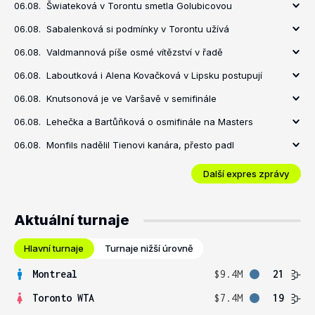
06.08.
Šwiateková v Torontu smetla Golubicovou
06.08.
Sabalenková si podmínky v Torontu užívá
06.08.
Valdmannová píše osmé vítězství v řadě
06.08.
Laboutková i Alena Kovačková v Lipsku postupují
06.08.
Knutsonová je ve Varšavě v semifinále
06.08.
Lehečka a Bartůňková o osmifinále na Masters
06.08.
Monfils nadělil Tienovi kanára, přesto padl
Další expres zprávy
Aktuální turnaje
Hlavní turnaje
Turnaje nižší úrovně
Montreal
$9.4M
21
Toronto WTA
$7.4M
19