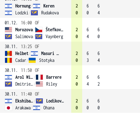
Hornung
/
Keren
2
6
6
Lodzki
/
Rudakova
0
0
4
01.12.
16:00
OF
Morozova
/
Štefková (3)
2
6
6
Salimova
/
Vaynberg
0
4
0
30.11.
13:25
OF
Helbet
/
Masuri (4)
2
6
6
Cadar
/
Stotyka
0
3
4
30.11.
11:50
OF
Arol Wiegand
/
Barrere
2
6
6
Dmitrieva
/
Riley
0
4
2
30.11.
11:40
OF
Ekshibarova
/
Lodikova (1)
2
6
6
Arakawa
/
Ohana
0
0
0