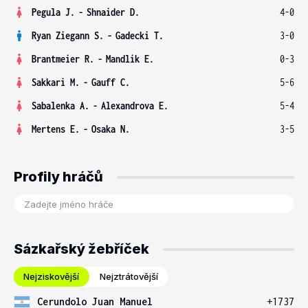
Pegula J.
-
Shnaider D.
4-0
Ryan Ziegann S.
-
Gadecki T.
3-0
Brantmeier R.
-
Mandlik E.
0-3
Sakkari M.
-
Gauff C.
5-6
Sabalenka A.
-
Alexandrova E.
5-4
Mertens E.
-
Osaka N.
3-5
Profily hráčů
Sázkařský žebříček
Nejziskovější
Nejztrátovější
Cerundolo Juan Manuel
+1737