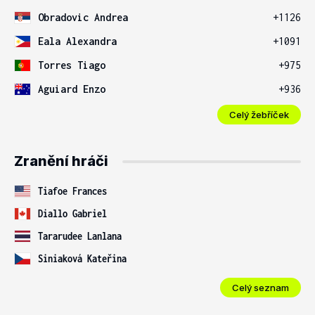
Obradovic Andrea
+1126
Eala Alexandra
+1091
Torres Tiago
+975
Aguiard Enzo
+936
Celý žebříček
Zranění hráči
Tiafoe Frances
Diallo Gabriel
Tararudee Lanlana
Siniaková Kateřina
Celý seznam