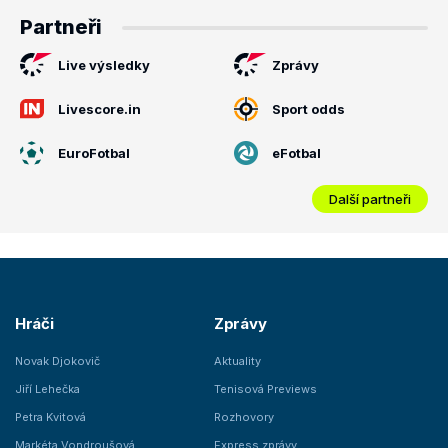
Partneři
Live výsledky
Zprávy
Livescore.in
Sport odds
EuroFotbal
eFotbal
Další partneři
Hráči
Zprávy
Novak Djokovič
Aktuality
Jiří Lehečka
Tenisová Previews
Petra Kvitová
Rozhovory
Markéta Vondroušová
Express zprávy