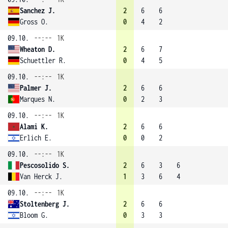
Sanchez J.
2
6
6
Gross O.
0
4
2
09.10.
--:--
1K
Wheaton D.
2
6
7
Schuettler R.
0
4
5
09.10.
--:--
1K
Palmer J.
2
6
6
Marques N.
0
2
3
09.10.
--:--
1K
Alami K.
2
6
6
Erlich E.
0
0
2
09.10.
--:--
1K
Pescosolido S.
2
6
3
6
Van Herck J.
1
3
6
4
09.10.
--:--
1K
Stoltenberg J.
2
6
6
Bloom G.
0
3
3