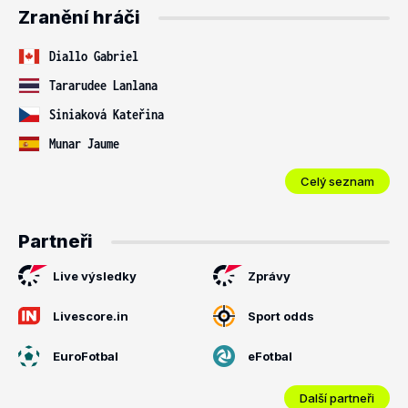
Zranění hráči
Diallo Gabriel
Tararudee Lanlana
Siniaková Kateřina
Munar Jaume
Celý seznam
Partneři
Live výsledky
Zprávy
Livescore.in
Sport odds
EuroFotbal
eFotbal
Další partneři