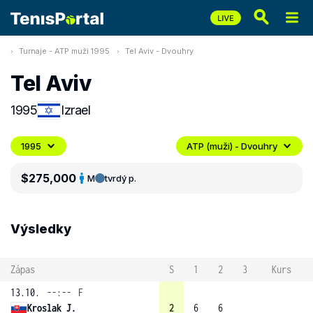
Turnaje - ATP muži 1995
Tel Aviv - Dvouhry
Tel Aviv
1995
Izrael
1995
ATP (muži) - Dvouhry
$275,000
M
tvrdý p.
Výsledky
Zápas
S
1
2
3
Kurs
13.10.
--:--
F
Kroslak J.
2
6
6