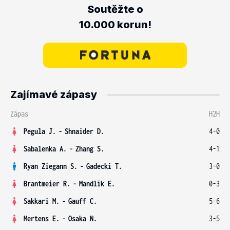
Soutěžte o
10.000 korun!
Zajímavé zápasy
Zápas
H2H
Pegula J.
-
Shnaider D.
4-0
Sabalenka A.
-
Zhang S.
4-1
Ryan Ziegann S.
-
Gadecki T.
3-0
Brantmeier R.
-
Mandlik E.
0-3
Sakkari M.
-
Gauff C.
5-6
Mertens E.
-
Osaka N.
3-5