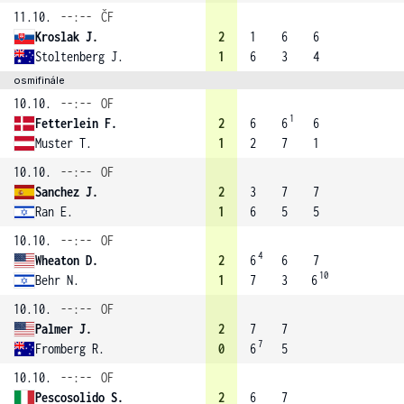
11.10.
--:--
ČF
Kroslak J.
2
1
6
6
Stoltenberg J.
1
6
3
4
osmifinále
10.10.
--:--
OF
1
Fetterlein F.
2
6
6
6
Muster T.
1
2
7
1
10.10.
--:--
OF
Sanchez J.
2
3
7
7
Ran E.
1
6
5
5
10.10.
--:--
OF
4
Wheaton D.
2
6
6
7
10
Behr N.
1
7
3
6
10.10.
--:--
OF
Palmer J.
2
7
7
7
Fromberg R.
0
6
5
10.10.
--:--
OF
Pescosolido S.
2
6
7