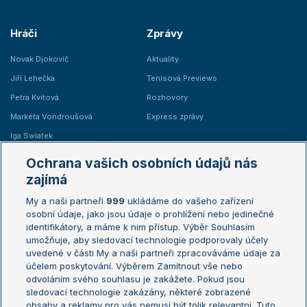
Hráči
Zprávy
Novak Djokovič
Aktuality
Jiří Lehečka
Tenisová Previews
Petra Kvitová
Rozhovory
Markéta Vondroušová
Express zprávy
Iga Swiatek
Marie Bouzková
Ochrana vašich osobních údajů nás
Žebříčky
Kalendář turnajů
zajímá
My a naši partneři
999
ukládáme do vašeho zařízení
Žebříček ATP (muži)
Australian Open
osobní údaje, jako jsou údaje o prohlížení nebo jedinečné
Žebříček WTA (ženy)
French Open
identifikátory, a máme k nim přístup. Výběr Souhlasím
umožňuje, aby sledovací technologie podporovaly účely
Sázkařský žebříček
Wimbledon
uvedené v části My a naši partneři zpracováváme údaje za
US Open
účelem poskytování. Výběrem Zamítnout vše nebo
odvoláním svého souhlasu je zakážete. Pokud jsou
Turnaj mistrů
sledovací technologie zakázány, některé zobrazené
Turnaj mistryň
obsahy a reklamy pro vás nemusí být tolik relevantní. Tuto