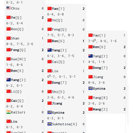
6-2, 6-1
Chiu
0
Yao
[1]
2
6-4, 6-0
Ye
[Q]
2
Ye
[Q]
0
6-2, 6-4
Ren
[Q]
0
Feng
[Q]
0
7-5, 5-7, 0-3
Yao
[1]
1
Shan
1
0
Ren
[6]
1
7-6
, 4-6, 1-6
0-6, 7-5, 2-6
Ren
[6]
2
Feng
[Q]
2
Yang
[3]
2
6-2, 3-6, 7-5
Yang
[3]
0
Xue
[WC]
0
Cai
[Q]
1
4-6, 1-6
1-6, 0-6
Dong
[7]
2
Ren
[6]
2
Liu
1
0
6
-7, 6-1, 5-7
Jiang
0
Yang
[3]
2
Dong
[7]
2
0-6, 3-6
6-2, 6-1
Gynina
2
Li
[Q]
0
Shi
[5]
1
6
3-6, 6-3, 4-6
Yang
[8]
0
Cai
[Q]
2
Jiang
2
2-6, 2-6
6-2, 6-4
Wang
[2]
2
Kalluri
0
Gynina
2
2
6-3, 6-1
Liu
2
Sukhotina
[4]
0
6-3, 6-3
Cao
[WC]
0