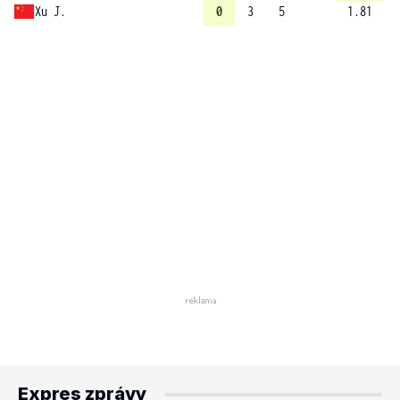
Xu J.
0
3
5
1.81
Expres zprávy