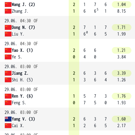
Wang J. (2)
2
1
7
6
1.04
5
Zhang J.
1
6
6
1
8.15
29.06.
04:30
OF
Dong N. (7)
2
7
1
7
1.71
0
Liu Y.
1
6
6
5
1.99
29.06.
04:30
OF
Yao X. (1)
2
6
6
1.21
Ye S.
0
4
0
3.84
29.06.
03:00
OF
Jiang Z.
2
6
3
6
3.39
Shi H. (5)
1
3
6
4
1.26
29.06.
03:00
OF
Ren Y. (6)
1
5
7
3
1.76
Feng S.
0
7
5
0
1.93
29.06.
03:00
OF
Yang V. (3)
2
6
3
7
1.60
Cai X.
1
2
6
5
2.17