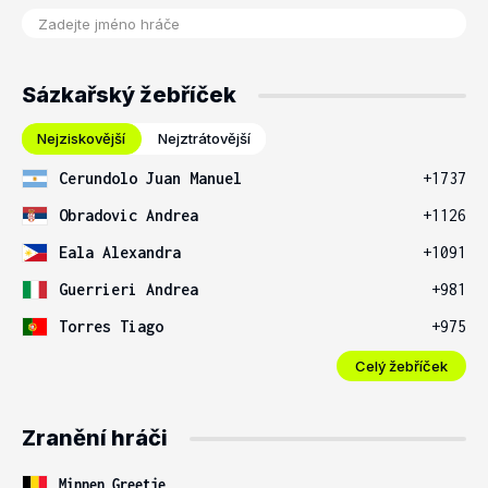
Sázkařský žebříček
Nejziskovější
Nejztrátovější
Cerundolo Juan Manuel
+1737
Obradovic Andrea
+1126
Eala Alexandra
+1091
Guerrieri Andrea
+981
Torres Tiago
+975
Celý žebříček
Zranění hráči
Minnen Greetje