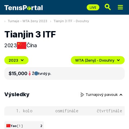
Turnaje - WTA ženy 2023
Tianjin 3 ITF - Dvouhry
Tianjin 3 ITF
2023
Čína
2023
WTA (ženy) - Dvouhry
$15,000
Ž
tvrdý p.
Výsledky
Turnajový pavouk
1. kolo
osmifinále
čtvrtfinále
Yao
[1]
2