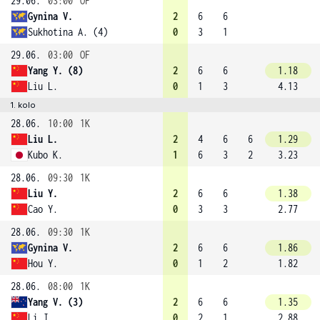
29.06.
03:00
OF
Gynina V.
2
6
6
Sukhotina A. (4)
0
3
1
29.06.
03:00
OF
Yang Y. (8)
2
6
6
1.18
Liu L.
0
1
3
4.13
1. kolo
28.06.
10:00
1K
Liu L.
2
4
6
6
1.29
Kubo K.
1
6
3
2
3.23
28.06.
09:30
1K
Liu Y.
2
6
6
1.38
Cao Y.
0
3
3
2.77
28.06.
09:30
1K
Gynina V.
2
6
6
1.86
Hou Y.
0
1
2
1.82
28.06.
08:00
1K
Yang V. (3)
2
6
6
1.35
Li J.
0
2
1
2.88