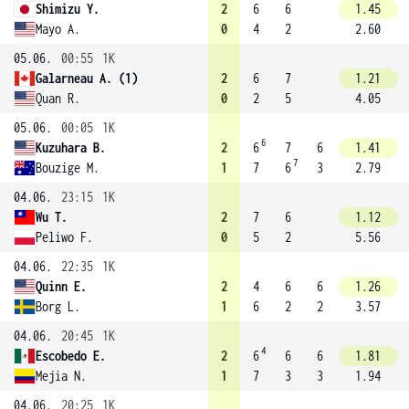
Shimizu Y.
2
6
6
1.45
Mayo A.
0
4
2
2.60
05.06.
00:55
1K
Galarneau A. (1)
2
6
7
1.21
Quan R.
0
2
5
4.05
05.06.
00:05
1K
6
Kuzuhara B.
2
6
7
6
1.41
7
Bouzige M.
1
7
6
3
2.79
04.06.
23:15
1K
Wu T.
2
7
6
1.12
Peliwo F.
0
5
2
5.56
04.06.
22:35
1K
Quinn E.
2
4
6
6
1.26
Borg L.
1
6
2
2
3.57
04.06.
20:45
1K
4
Escobedo E.
2
6
6
6
1.81
Mejia N.
1
7
3
3
1.94
04.06.
20:25
1K