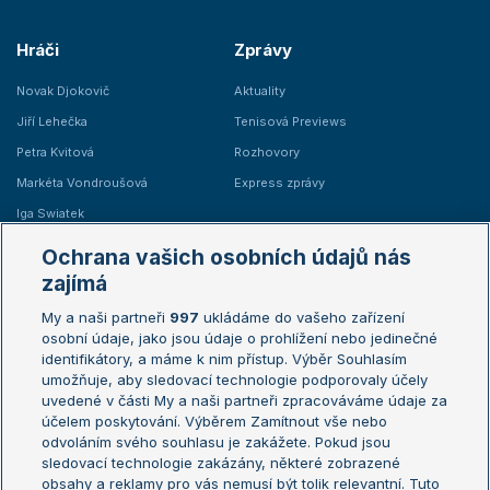
Hráči
Zprávy
Novak Djokovič
Aktuality
Jiří Lehečka
Tenisová Previews
Petra Kvitová
Rozhovory
Markéta Vondroušová
Express zprávy
Iga Swiatek
Marie Bouzková
Ochrana vašich osobních údajů nás
Žebříčky
Kalendář turnajů
zajímá
My a naši partneři
997
ukládáme do vašeho zařízení
Žebříček ATP (muži)
Australian Open
osobní údaje, jako jsou údaje o prohlížení nebo jedinečné
Žebříček WTA (ženy)
French Open
identifikátory, a máme k nim přístup. Výběr Souhlasím
umožňuje, aby sledovací technologie podporovaly účely
Sázkařský žebříček
Wimbledon
uvedené v části My a naši partneři zpracováváme údaje za
US Open
účelem poskytování. Výběrem Zamítnout vše nebo
odvoláním svého souhlasu je zakážete. Pokud jsou
Turnaj mistrů
sledovací technologie zakázány, některé zobrazené
Turnaj mistryň
obsahy a reklamy pro vás nemusí být tolik relevantní. Tuto