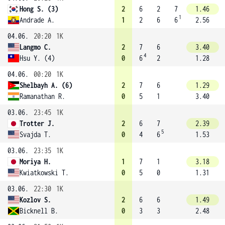
Hong S. (3)
2
6
2
7
1.46
1
Andrade A.
1
2
6
6
2.56
04.06.
20:20
1K
Langmo C.
2
7
6
3.40
4
Hsu Y. (4)
0
6
2
1.28
04.06.
00:20
1K
Shelbayh A. (6)
2
7
6
1.29
Ramanathan R.
0
5
1
3.40
03.06.
23:45
1K
Trotter J.
2
6
7
2.39
5
Svajda T.
0
4
6
1.53
03.06.
23:35
1K
Moriya H.
1
7
1
3.18
Kwiatkowski T.
0
5
0
1.31
03.06.
22:30
1K
Kozlov S.
2
6
6
1.49
Bicknell B.
0
3
3
2.48