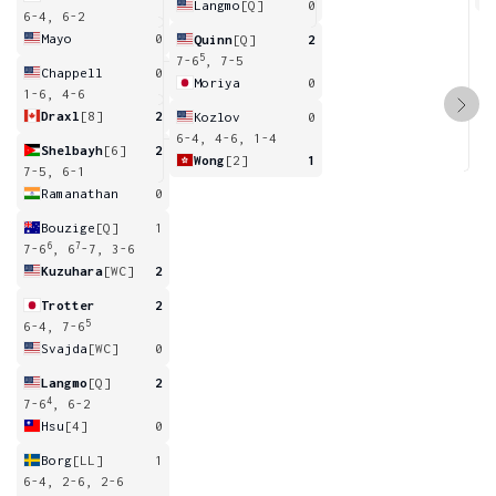
Langmo
[Q]
0
6-4, 6-2
Mayo
0
Quinn
[Q]
2
5
7-6
, 7-5
Chappell
0
Moriya
0
1-6, 4-6
Draxl
[8]
2
Kozlov
0
6-4, 4-6, 1-4
Shelbayh
[6]
2
Wong
[2]
1
7-5, 6-1
Ramanathan
0
Bouzige
[Q]
1
6
7
7-6
, 6
-7, 3-6
Kuzuhara
[WC]
2
Trotter
2
5
6-4, 7-6
Svajda
[WC]
0
Langmo
[Q]
2
4
7-6
, 6-2
Hsu
[4]
0
Borg
[LL]
1
6-4, 2-6, 2-6