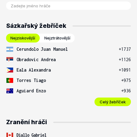
Sázkařský žebříček
Nejziskovější
Nejztrátovější
Cerundolo Juan Manuel
+1737
Obradovic Andrea
+1126
Eala Alexandra
+1091
Torres Tiago
+975
Aguiard Enzo
+936
Celý žebříček
Zranění hráči
Diallo Gabriel