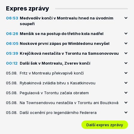
Expres zprávy
06:53
Medveděv končí v Montrealu hned na úvodním
soupeři
06:26
Menšík se na postup do třetího kola nadřel
06:05
Noskové první zápas po Wimbledonu nevyšel
05:39
Krejčíková nestačila v Torontu na Samsonovovou
00:12
Další šok v Montrealu, Zverev končí
05.08.
Fritz v Montrealu překvapivě končí
05.08.
Rybakinová zvládla bitvu s Kasatkinovou
05.08.
Pegulaová v Torontu začala obratem
05.08.
Na Townsendovou nestačila v Torontu ani Bouzková
05.08.
Další ocenění pro legendárního Federera
Další expres zprávy