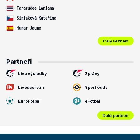
Tararudee Lanlana
Siniaková Kateřina
Munar Jaume
Celý seznam
Partneři
Live výsledky
Zprávy
Livescore.in
Sport odds
EuroFotbal
eFotbal
Další partneři