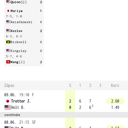
Quinn
[Q]
2
Moriya
1
7-5, 1-0
Kwiatkowski
0
Kozlov
2
6-3, 6-3
Bicknell
0
Kingsley
0
5-7, 4-6
Wong
[2]
2
Zápas
S
1
2
3
Kurs
09.06.
19:10
F
Trotter J.
2
6
7
2.60
3
Holt B.
0
2
6
1.49
semifinále
08.06.
21:15
SF