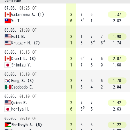
osmifinále
07.06.
01:25
OF
Galarneau A. (1)
2
7
6
1.37
1
Wu T.
0
6
1
2.82
06.06.
21:00
OF
Holt B.
2
1
7
7
1.98
4
4
Krueger M. (7)
1
6
6
6
1.74
06.06.
18:15
OF
7
Draxl L. (8)
2
6
7
6
2.07
Shimizu Y.
1
7
5
0
1.68
06.06.
18:10
OF
Hong S. (3)
2
3
6
6
1.70
Escobedo E.
1
6
4
2
2.04
06.06.
01:10
OF
Quinn E.
2
7
7
1.42
5
Moriya H.
0
6
5
2.63
05.06.
20:10
OF
Shelbayh A. (6)
2
6
6
1.22