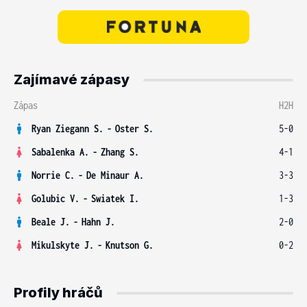
Zajímavé zápasy
Zápas
H2H
Ryan Ziegann S.
-
Oster S.
5-0
Sabalenka A.
-
Zhang S.
4-1
Norrie C.
-
De Minaur A.
3-3
Golubic V.
-
Swiatek I.
1-3
Beale J.
-
Hahn J.
2-0
Mikulskyte J.
-
Knutson G.
0-2
Profily hráčů