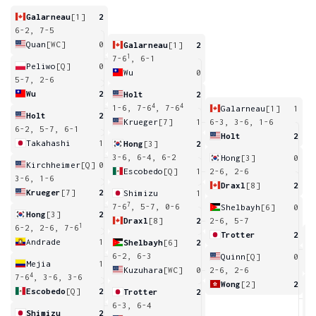
Galarneau
[1]
2
6-2, 7-5
Quan
[WC]
0
Galarneau
[1]
2
1
7-6
, 6-1
Peliwo
[Q]
0
Wu
0
5-7, 2-6
Wu
2
Holt
2
4
4
1-6, 7-6
, 7-6
Galarneau
[1]
1
Holt
2
Krueger
[7]
1
6-3, 3-6, 1-6
6-2, 5-7, 6-1
Holt
2
Takahashi
1
Hong
[3]
2
3-6, 6-4, 6-2
Hong
[3]
0
Kirchheimer
[Q]
0
Escobedo
[Q]
1
2-6, 2-6
3-6, 1-6
Draxl
[8]
2
Krueger
[7]
2
Shimizu
1
7
7-6
, 5-7, 0-6
Shelbayh
[6]
0
Hong
[3]
2
Draxl
[8]
2
2-6, 5-7
1
6-2, 2-6, 7-6
Trotter
2
Andrade
1
Shelbayh
[6]
2
6
6-2, 6-3
Quinn
[Q]
0
Mejia
1
Kuzuhara
[WC]
0
2-6, 2-6
4
7-6
, 3-6, 3-6
Wong
[2]
2
Escobedo
[Q]
2
Trotter
2
6
6-3, 6-4
Shimizu
2