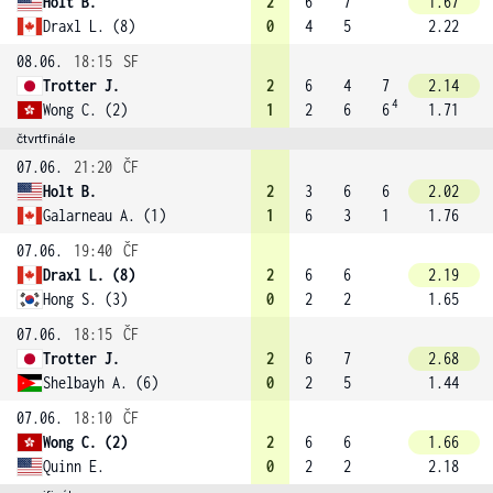
Holt B.
2
6
7
1.67
Draxl L. (8)
0
4
5
2.22
08.06.
18:15
SF
Trotter J.
2
6
4
7
2.14
4
Wong C. (2)
1
2
6
6
1.71
čtvrtfinále
07.06.
21:20
ČF
Holt B.
2
3
6
6
2.02
Galarneau A. (1)
1
6
3
1
1.76
07.06.
19:40
ČF
Draxl L. (8)
2
6
6
2.19
Hong S. (3)
0
2
2
1.65
07.06.
18:15
ČF
Trotter J.
2
6
7
2.68
Shelbayh A. (6)
0
2
5
1.44
07.06.
18:10
ČF
Wong C. (2)
2
6
6
1.66
Quinn E.
0
2
2
2.18