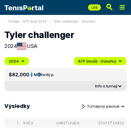
Turnaje - ATP muži 2024
Tyler challenger - Dvouhry
Tyler challenger
2024
USA
2024
ATP (muži) - Dvouhry
$82,000
M
tvrdý p.
Info o turnaji
Výsledky
Turnajový pavouk
1. kolo
osmifinále
čtvrtfinále