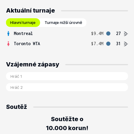
Aktuální turnaje
Hlavní turnaje
Turnaje nižší úrovně
Montreal
$9.4M
27
Toronto WTA
$7.4M
31
Vzájemné zápasy
Soutěž
Soutěžte o
10.000 korun!