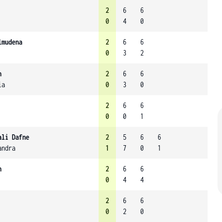
2
6
6
0
4
0
lmudena
2
6
6
0
3
2
n
2
6
6
ia
0
3
0
2
6
6
0
0
1
ali Dafne
2
5
6
6
andra
1
7
0
1
n
2
6
6
0
4
4
2
6
6
0
2
0