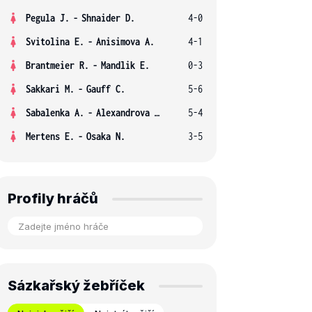
Pegula J.
-
Shnaider D.
4-0
Svitolina E.
-
Anisimova A.
4-1
Brantmeier R.
-
Mandlik E.
0-3
Sakkari M.
-
Gauff C.
5-6
Sabalenka A.
-
Alexandrova E.
5-4
Mertens E.
-
Osaka N.
3-5
Profily hráčů
Sázkařský žebříček