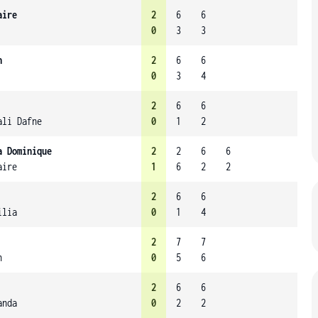
aire
2
6
6
0
3
3
n
2
6
6
0
3
4
2
6
6
ali Dafne
0
1
2
a Dominique
2
2
6
6
aire
1
6
2
2
2
6
6
ilia
0
1
4
2
7
7
n
0
5
6
2
6
6
anda
0
2
2