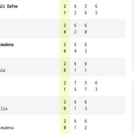
ali Dafne
2
6
2
6
1
2
6
2
2
6
6
0
2
0
lmudena
2
6
6
0
4
3
2
6
6
ola
0
1
1
2
7
5
6
1
5
7
3
2
6
6
ilia
0
1
3
2
6
6
lmudena
0
1
2