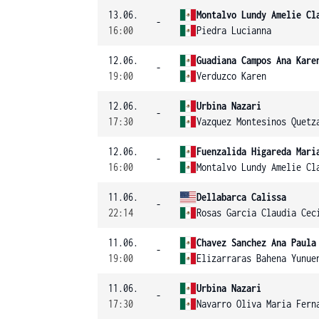
13.06.
Montalvo Lundy Amelie Cl
-
16:00
Piedra Lucianna
12.06.
Guadiana Campos Ana Kare
-
19:00
Verduzco Karen
12.06.
Urbina Nazari
-
17:30
Vazquez Montesinos Quetz
12.06.
Fuenzalida Higareda Mari
-
16:00
Montalvo Lundy Amelie Cl
11.06.
Dellabarca Calissa
-
22:14
Rosas Garcia Claudia Cec
11.06.
Chavez Sanchez Ana Paula
-
19:00
Elizarraras Bahena Yunue
11.06.
Urbina Nazari
-
17:30
Navarro Oliva Maria Fern