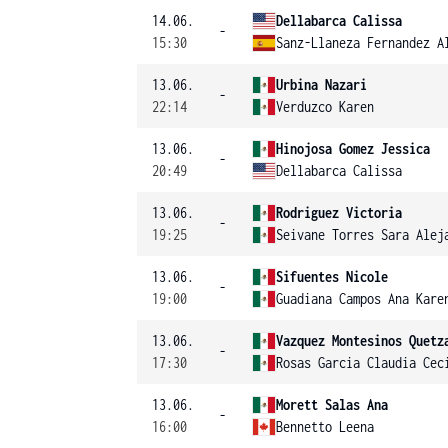
14.06.
Dellabarca Calissa
-
15:30
Sanz-Llaneza Fernandez A
13.06.
Urbina Nazari
-
22:14
Verduzco Karen
13.06.
Hinojosa Gomez Jessica
-
20:49
Dellabarca Calissa
13.06.
Rodriguez Victoria
-
19:25
Seivane Torres Sara Alej
13.06.
Sifuentes Nicole
-
19:00
Guadiana Campos Ana Kare
13.06.
Vazquez Montesinos Quetz
-
17:30
Rosas Garcia Claudia Cec
13.06.
Morett Salas Ana
-
16:00
Bennetto Leena