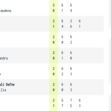
2
6
6
lmudena
0
1
4
2
6
2
6
1
4
6
1
2
6
6
0
0
2
2
6
6
andra
0
1
0
2
6
6
n
0
2
3
ali Dafne
2
6
6
ilia
0
0
3
2
6
7
6
1
7
5
3