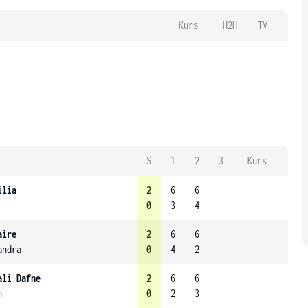
Kurs
H2H
TV
S
1
2
3
Kurs
ilia
2
6
6
0
3
4
aire
2
6
6
andra
0
4
2
ali Dafne
2
6
6
n
0
2
3