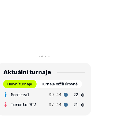
Aktuální turnaje
Hlavní turnaje
Turnaje nižší úrovně
Montreal
$9.4M
22
Toronto WTA
$7.4M
21