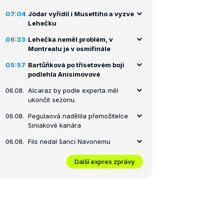
07:04
Jódar vyřídil i Musettiho a vyzve
Lehečku
06:33
Lehečka neměl problém, v
Montrealu je v osmifinále
05:57
Bartůňková po třísetovém boji
podlehla Anisimovové
06.08.
Alcaraz by podle experta měl
ukončit sezonu
06.08.
Pegulaová nadělila přemožitelce
Siniakové kanára
06.08.
Fils nedal šanci Navonemu
Další expres zprávy