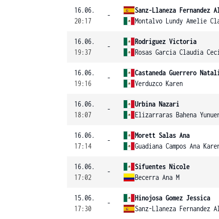
16.06.
Sanz-Llaneza Fernandez A
-
20:17
Montalvo Lundy Amelie Cl
16.06.
Rodriguez Victoria
-
19:37
Rosas Garcia Claudia Cec
16.06.
Castaneda Guerrero Natal
-
19:16
Verduzco Karen
16.06.
Urbina Nazari
-
18:07
Elizarraras Bahena Yunue
16.06.
Morett Salas Ana
-
17:14
Guadiana Campos Ana Kare
16.06.
Sifuentes Nicole
-
17:02
Becerra Ana M
15.06.
Hinojosa Gomez Jessica
-
17:30
Sanz-Llaneza Fernandez A