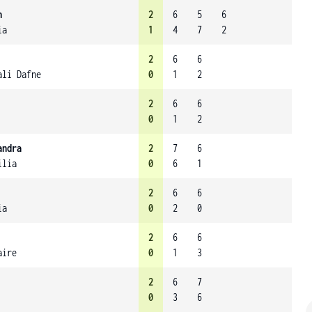
n
2
6
5
6
ia
1
4
7
2
2
6
6
ali Dafne
0
1
2
2
6
6
0
1
2
andra
2
7
6
ilia
0
6
1
2
6
6
ia
0
2
0
2
6
6
aire
0
1
3
2
6
7
0
3
6