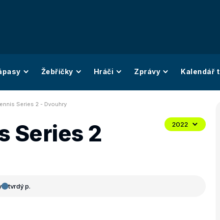
ápasy
Žebříčky
Hráči
Zprávy
Kalendář t
ennis Series 2 - Dvouhry
s Series 2
2022
y
tvrdý p.