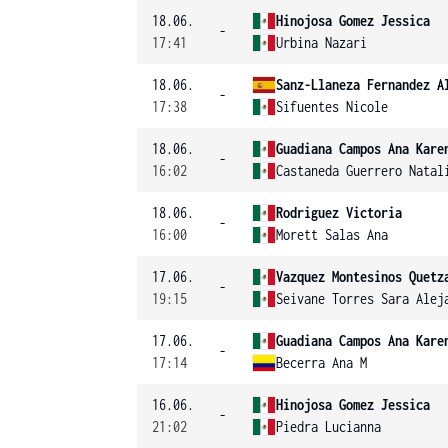
18.06.
Hinojosa Gomez Jessica
-
17:41
Urbina Nazari
18.06.
Sanz-Llaneza Fernandez A
-
17:38
Sifuentes Nicole
18.06.
Guadiana Campos Ana Kare
-
16:02
Castaneda Guerrero Natal
18.06.
Rodriguez Victoria
-
16:00
Morett Salas Ana
17.06.
Vazquez Montesinos Quetz
-
19:15
Seivane Torres Sara Alej
17.06.
Guadiana Campos Ana Kare
-
17:14
Becerra Ana M
16.06.
Hinojosa Gomez Jessica
-
21:02
Piedra Lucianna