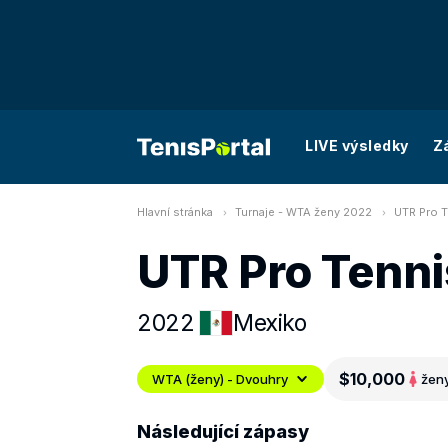
LIVE výsledky
Z
Hlavní stránka
Turnaje - WTA ženy 2022
UTR Pro T
UTR Pro Tenni
2022
Mexiko
$10,000
WTA (ženy) - Dvouhry
žen
Následující zápasy