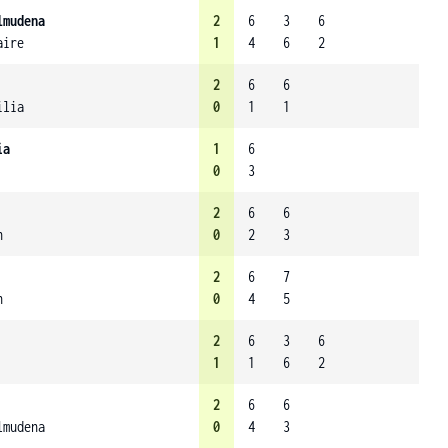
lmudena
2
6
3
6
aire
1
4
6
2
2
6
6
ilia
0
1
1
ia
1
6
0
3
2
6
6
n
0
2
3
2
6
7
n
0
4
5
2
6
3
6
1
1
6
2
2
6
6
lmudena
0
4
3