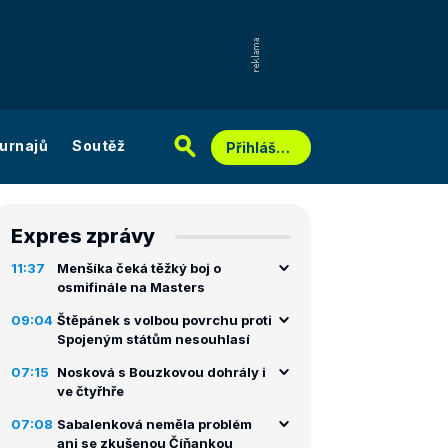
urnajů
Soutěž
Přihlášení
Expres zprávy
11:37
Menšíka čeká těžký boj o
osmifinále na Masters
09:04
Štěpánek s volbou povrchu proti
Spojeným státům nesouhlasí
07:15
Nosková s Bouzkovou dohrály i
ve čtyřhře
07:08
Sabalenková neměla problém
ani se zkušenou Číňankou