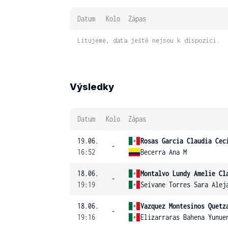
Datum
Kolo
Zápas
Litujeme, data ještě nejsou k dispozici.
Výsledky
Datum
Kolo
Zápas
19.06.
Rosas Garcia Claudia Cec
-
16:52
Becerra Ana M
18.06.
Montalvo Lundy Amelie Cl
-
19:19
Seivane Torres Sara Alej
18.06.
Vazquez Montesinos Quetz
-
19:16
Elizarraras Bahena Yunue