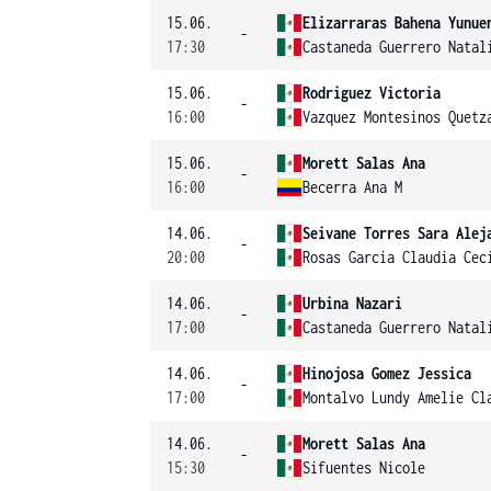
15.06.
Elizarraras Bahena Yunue
-
17:30
Castaneda Guerrero Natal
15.06.
Rodriguez Victoria
-
16:00
Vazquez Montesinos Quetz
15.06.
Morett Salas Ana
-
16:00
Becerra Ana M
14.06.
Seivane Torres Sara Alej
-
20:00
Rosas Garcia Claudia Cec
14.06.
Urbina Nazari
-
17:00
Castaneda Guerrero Natal
14.06.
Hinojosa Gomez Jessica
-
17:00
Montalvo Lundy Amelie Cl
14.06.
Morett Salas Ana
-
15:30
Sifuentes Nicole