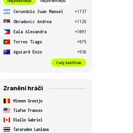
Nejziskovější
Nejztrátovější
Cerundolo Juan Manuel
+1737
Obradovic Andrea
+1126
Eala Alexandra
+1091
Torres Tiago
+975
Aguiard Enzo
+936
Celý žebříček
Zranění hráči
Minnen Greetje
Tiafoe Frances
Diallo Gabriel
Tararudee Lanlana